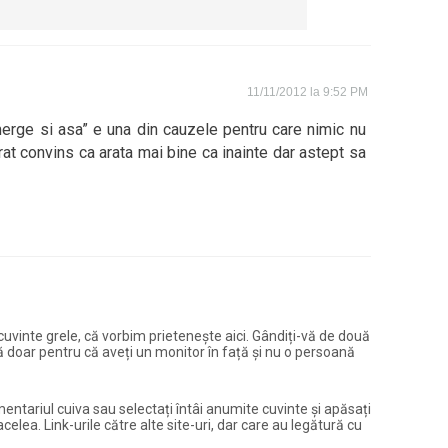
11/11/2012 la 9:52 PM
erge si asa” e una din cauzele pentru care nimic nu
at convins ca arata mai bine ca inainte dar astept sa
și cuvinte grele, că vorbim prietenește aici. Gândiți-vă de două
ură doar pentru că aveți un monitor în față și nu o persoană
entariul cuiva sau selectați întâi anumite cuvinte și apăsați
elea. Link-urile către alte site-uri, dar care au legătură cu