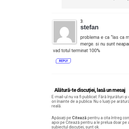
stefan
problema e ca “las ca m
merge. si nu sunt neapar
vad totul terminat 100%
REPLY
Alătură-te discuției, lasă un mesaj
E-mail-ul nu va fi publicat. Fără înjurături 
ori înainte de a publica. Nu o luați pe arăt
reală.
Apăsați pe
Citează
pentru a cita întreg com
apoi pe Citează pentru a le prelua doar pe ac
subiectul discuției, sunt ok.