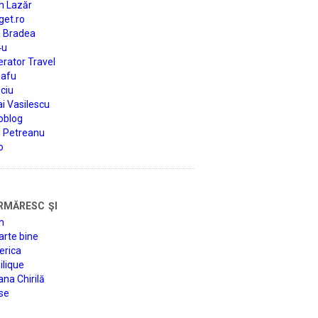
n Lazăr
get.ro
a Bradea
4u
rator Travel
afu
ciu
i Vasilescu
oblog
d Petreanu
o
rmăresc şi
n
arte bine
erica
lique
na Chirilă
se