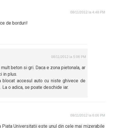
08/11/2012 la 4:48 PM
ce de borduri!
08/11/2012 la 5:06 PM
mult beton si gri. Daca e zona pietonala, ar
i in plus.
a blocat accesul auto cu niste ghivece de
. La o adica, se poate deschide iar.
08/11/2012 la 6:06 PM
a Piata Universitatii este unul din cele mai mizerabile