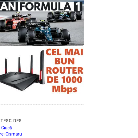
tesc des
 Ciucă
rei Cismaru