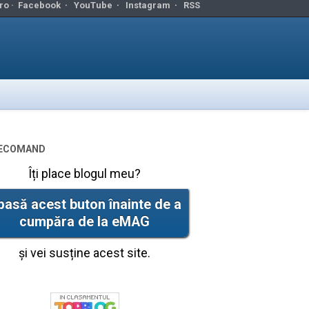
ro ·
Facebook
·
YouTube
·
Instagram
·
RSS
ecomand
Îți place blogul meu?
pasă acest buton înainte de a
cumpăra de la eMAG
și vei susține acest site.