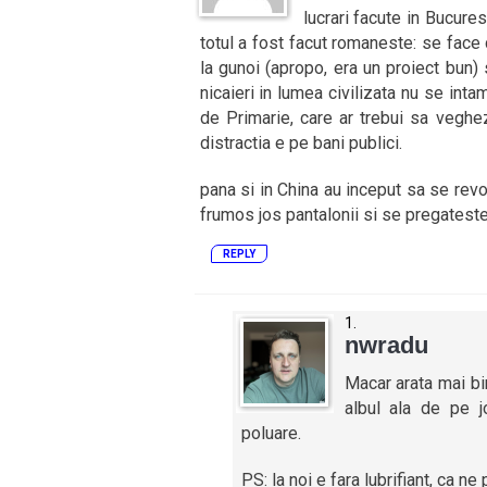
lucrari facute in Bucurest
totul a fost facut romaneste: se face 
la gunoi (apropo, era un proiect bun) 
nicaieri in lumea civilizata nu se int
de Primarie, care ar trebui sa veghe
distractia e pe bani publici.
pana si in China au inceput sa se revol
frumos jos pantalonii si se pregateste 
REPLY
nwradu
Macar arata mai bi
albul ala de pe j
poluare.
PS: la noi e fara lubrifiant, ca n