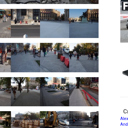
Ci
Alex
And