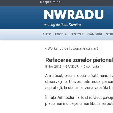
Despre mine
un blog de Radu Dumitru
AUTO
FOOD & LIFESTYLE
GÂNDURI
ȘTIR
«
Workshop de fotografie culinară
Refacerea zonelor pietonale 
8 Nov 2012 ·
GÂNDURI
·
5 comentarii
Am făcut, acum două săptămâni, fot
observați, la Universitate noua parc
suprafață, la statui, iar zona va arăta bi
În fața Arhitecturii a fost refăcut pava
place mai mult așa, e mai liber, mai potri