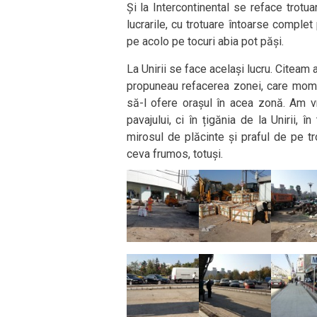
Și la Intercontinental se reface trotu
lucrarile, cu trotuare întoarse comple
pe acolo pe tocuri abia pot păși.
La Unirii se face același lucru. Citeam a
propuneau refacerea zonei, care mome
să-l ofere orașul în acea zonă. Am v
pavajului, ci în țigănia de la Unirii, în
mirosul de plăcinte și praful de pe tr
ceva frumos, totuși.