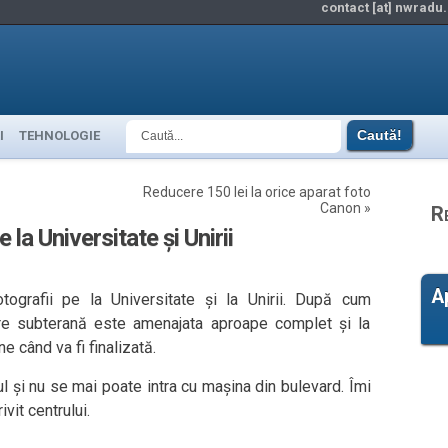
contact [at] nwradu.
I
TEHNOLOGIE
Reducere 150 lei la orice aparat foto
Canon
»
R
la Universitate și Unirii
A
ografii pe la Universitate și la Unirii. După cum
are subterană este amenajata aproape complet și la
ne când va fi finalizată.
jul și nu se mai poate intra cu mașina din bulevard. Îmi
vit centrului.