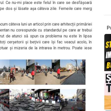
arul. Ce nu-mi place este felul în care se desfășoară
t pe dos și lăsate așa câteva zile. Femeile care merg
cum câteva luni un articol prin care arhitecții primăriei
Pr
ntan nu corespunde cu standardul pe care ar trebui
rut de atunci să spun ca problema nu este în lipsa
 toți cerșetorii și bețivii care își fac veacul acolo, în
otuar și mizeria de la intrarea în metrou. Poate iese