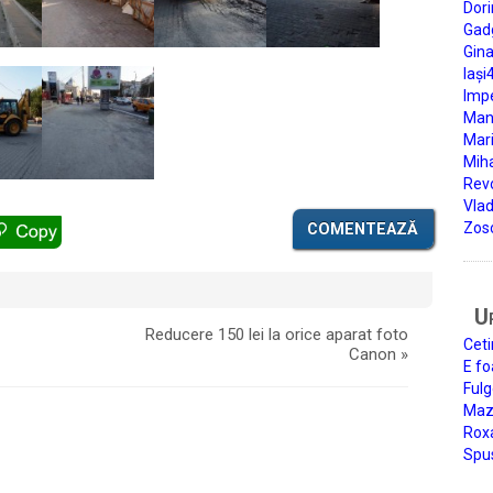
Dori
Gad
Gin
Iași
Impe
Man
Mari
Miha
Rev
Vla
Zos
COMENTEAZĂ
U
Reducere 150 lei la orice aparat foto
Ceti
Canon
»
E fo
Fulg
Mazi
Roxa
Spu