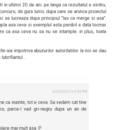
i in ultimii 20 de ani. pe langa ca rezultatul e sinitru,
concurs, de gura lumii, dupa care se arunca proiectul
si se lucreaza dupa principiul “las ca merge si asa”.
ampla asa ceva si exemplul asta penibil e data tocmai
ze ca asa ceva nu sa nu se intample. in plus, toata
te aia impotriva abuzurilor autoritatilor. la noi se dau
lubrifiantul…
11/11/2012 la 9:50 PM
ne ca inainte, tot e ceva. Sa vedem cat tine
os, parca-l vad gri-negru dupa un an de
e place mai mult asa :P