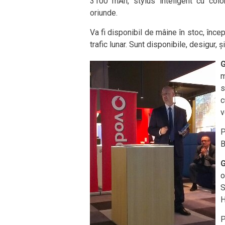
3100 mAh, stylus inteligent cu colo
oriunde.
Va fi disponibil de mâine în stoc, înce
trafic lunar. Sunt disponibile, desigur, 
G
m
s
c
v
P
B
G
o
S
H
P