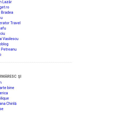
n Lazăr
get.ro
a Bradea
4u
rator Travel
afu
ciu
i Vasilescu
oblog
d Petreanu
o
rmăresc şi
n
arte bine
erica
lique
na Chirilă
se