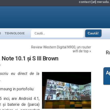
contact [at] nwradu.
I
TEHNOLOGIE
Review Western Digital N900, un router
wifi de top
»
R
Note 10.1 și S III Brown
a
A
scriu eu direct de la
.
msung in portofoliu:
 inci, are Android 4.1,
 și baterie de (parca)