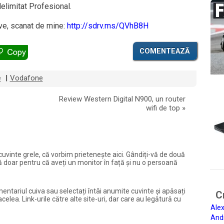
elimitat Profesional.
ve, scanat de mine:
http://sdrv.ms/QVhB8H
COMENTEAZĂ
e
Vodafone
|
Review Western Digital N900, un router
wifi de top
»
și cuvinte grele, că vorbim prietenește aici. Gândiți-vă de două
ură doar pentru că aveți un monitor în față și nu o persoană
entariul cuiva sau selectați întâi anumite cuvinte și apăsați
Ci
elea. Link-urile către alte site-uri, dar care au legătură cu
Alex
And