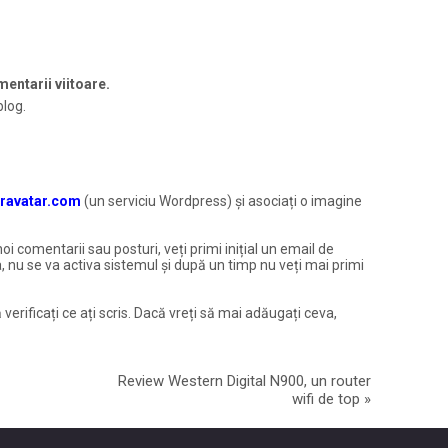
entarii viitoare.
blog.
ravatar.com
(un serviciu Wordpress) și asociați o imagine
noi comentarii sau posturi, veți primi inițial un email de
, nu se va activa sistemul și după un timp nu veți mai primi
 verificați ce ați scris. Dacă vreți să mai adăugați ceva,
Review Western Digital N900, un router
wifi de top
»