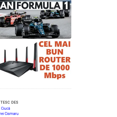
tesc des
 Ciucă
rei Cismaru