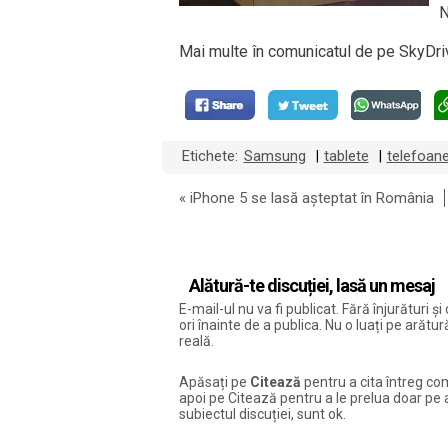
N
Mai multe în comunicatul de pe SkyDri
Etichete:
Samsung
tablete
telefoan
|
|
«
iPhone 5 se lasă așteptat în România
Alătură-te discuției, lasă un mesaj
E-mail-ul nu va fi publicat. Fără înjurături 
ori înainte de a publica. Nu o luați pe arăt
reală.
Apăsați pe
Citează
pentru a cita întreg com
apoi pe Citează pentru a le prelua doar pe ac
subiectul discuției, sunt ok.