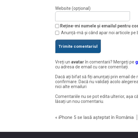
Website (opțional)
Reține-mi numele și emailul pentru com
Anunță-mă și când apar noi articole pe 
Vreți un
avatar
în comentarii? Mergeți pe
g
cu adresa de email cu care comentați.
Dacă ați bifat să fiți anunțați prin email de 
confirmare. Dacă nu validați acolo alegerea
nici alte emailuri
Comentariile nu se pot edita ulterior, așa că
lăsați un nou comentariu.
«
iPhone 5 se lasă așteptat în România