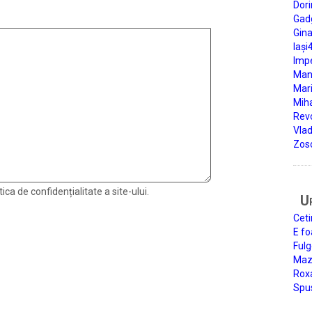
Dori
Gad
Gin
Iași
Impe
Man
Mari
Miha
Rev
Vla
Zos
ica de confidențialitate a site-ului.
U
Ceti
E fo
Fulg
Mazi
Roxa
Spu