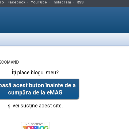
ro ·
Facebook
·
YouTube
·
Instagram
·
RSS
ecomand
Îți place blogul meu?
pasă acest buton înainte de a
cumpăra de la eMAG
și vei susține acest site.