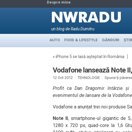
Despre mine
un blog de Radu Dumitru
AUTO
FOOD & LIFESTYLE
GÂNDURI
ȘTIR
«
iPhone 5 se lasă așteptat în România
Vodafone lansează Note II, 
12 Oct 2012 ·
TEHNOLOGIE
·
Spune-ți părere
Profit ca Dan Dragomir întârzie și 
evenimentul de lansare de la Vodafone
Vodafone a anunțat trei noi produse Sa
Note II
, smartphone-ul gigantic de 5,5
1280 x 720 px, quad-core la 1,6 Ghz