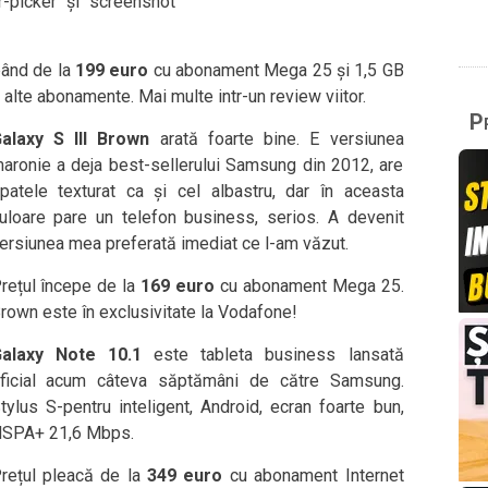
r-picker și screenshot
pând de la
199 euro
cu abonament Mega 25 și 1,5 GB
și alte abonamente. Mai multe intr-un review viitor.
Pr
alaxy S III Brown
arată foarte bine. E versiunea
aronie a deja best-sellerului Samsung din 2012, are
patele texturat ca și cel albastru, dar în aceasta
uloare pare un telefon business, serios. A devenit
ersiunea mea preferată imediat ce l-am văzut.
rețul începe de la
169 euro
cu abonament Mega 25.
rown este în exclusivitate la Vodafone!
alaxy Note 10.1
este tableta business lansată
ficial acum câteva săptămâni de către Samsung.
tylus S-pentru inteligent, Android, ecran foarte bun,
SPA+ 21,6 Mbps.
rețul pleacă de la
349 euro
cu abonament Internet