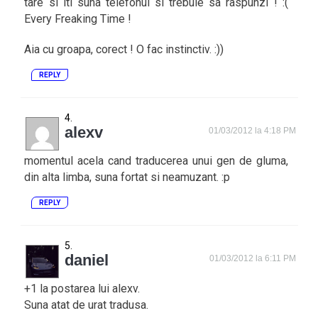
tare si iti suna telefonul si trebuie sa raspunzi ! :(
Every Freaking Time !
Aia cu groapa, corect ! O fac instinctiv. :))
REPLY
alexv
01/03/2012 la 4:18 PM
momentul acela cand traducerea unui gen de gluma,
din alta limba, suna fortat si neamuzant. :p
REPLY
daniel
01/03/2012 la 6:11 PM
+1 la postarea lui alexv.
Suna atat de urat tradusa.