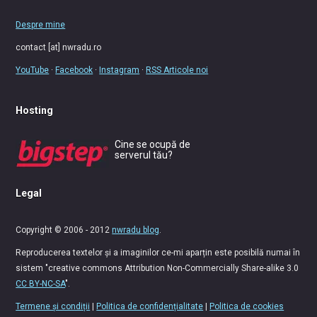
Despre mine
contact [at] nwradu.ro
YouTube
·
Facebook
·
Instagram
·
RSS Articole noi
Hosting
Cine se ocupă de
serverul tău?
Legal
Copyright © 2006 - 2012
nwradu blog
.
Reproducerea textelor și a imaginilor ce-mi aparțin este posibilă numai în
sistem "creative commons Attribution Non-Commercially Share-alike 3.0
CC BY-NC-SA
".
Termene și condiții
|
Politica de confidențialitate
|
Politica de cookies