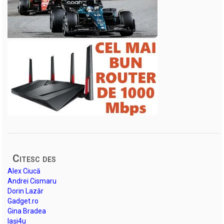
Citesc des
Alex Ciucă
Andrei Cismaru
Dorin Lazăr
Gadget.ro
Gina Bradea
Iași4u