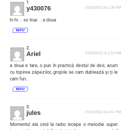
y430076
01/03/2012 la 1:34 PM
hi hi … so true … a doua.
REPLY
Ariel
01/03/2012 la 2:15 PM
a doua e tare, o pun în practică destul de des; acum
cu topirea zăpezilor, gropile se cam dublează și ți le
cam furi…
REPLY
jules
01/03/2012 la 3:47 PM
Momentul ala cind la radio incepe o melodie super