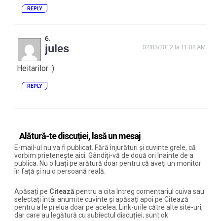
REPLY
jules
02/03/2012 la 11:08 AM
Heitarilor :)
REPLY
Alătură-te discuției, lasă un mesaj
E-mail-ul nu va fi publicat. Fără înjurături și cuvinte grele, că
vorbim prietenește aici. Gândiți-vă de două ori înainte de a
publica. Nu o luați pe arătură doar pentru că aveți un monitor
în față și nu o persoană reală.
Apăsați pe
Citează
pentru a cita întreg comentariul cuiva sau
selectați întâi anumite cuvinte și apăsați apoi pe Citează
pentru a le prelua doar pe acelea. Link-urile către alte site-uri,
dar care au legătură cu subiectul discuției, sunt ok.