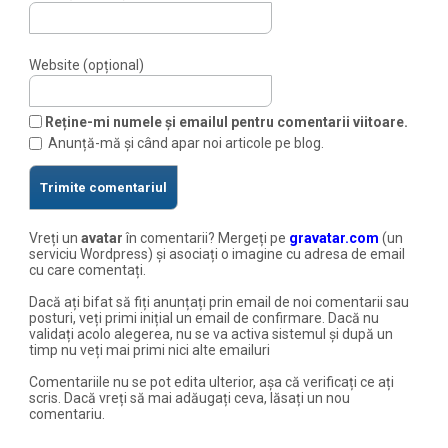
Website (opțional)
Reține-mi numele și emailul pentru comentarii viitoare.
Anunță-mă și când apar noi articole pe blog.
Vreți un
avatar
în comentarii? Mergeți pe
gravatar.com
(un
serviciu Wordpress) și asociați o imagine cu adresa de email
cu care comentați.
Dacă ați bifat să fiți anunțați prin email de noi comentarii sau
posturi, veți primi inițial un email de confirmare. Dacă nu
validați acolo alegerea, nu se va activa sistemul și după un
timp nu veți mai primi nici alte emailuri
Comentariile nu se pot edita ulterior, așa că verificați ce ați
scris. Dacă vreți să mai adăugați ceva, lăsați un nou
comentariu.