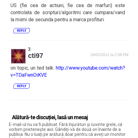
US (fie cea de actiuni, fie cea de marfuri) este
controlata de scripturi/algoritmi care cumpara/vand
la miimi de secunda pentru a marca profituri.
REPLY
cti97
26/02/2012 la 2:08 PM
on topic, un ted talk:
http://www.youtube.com/watch?
v=TDaFwnOiKVE
REPLY
Alătură-te discuției, lasă un mesaj
E-mail-ul nu va fi publicat. Fără înjurături și cuvinte grele, că
vorbim prietenește aici. Gândiți-vă de două ori înainte de a
publica. Nu o luați pe arătură doar pentru că aveți un monitor