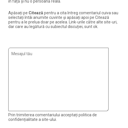
în față și nu o persoană reală.
Apăsați pe
Citează
pentru a cita întreg comentariul cuiva sau
selectați întâi anumite cuvinte și apăsați apoi pe Citează
pentru a le prelua doar pe acelea. Link-urile către alte site-uri,
dar care au legătură cu subiectul discuției, sunt ok.
Prin trimiterea comentariului acceptați politica de
confidențialitate a site-ului.