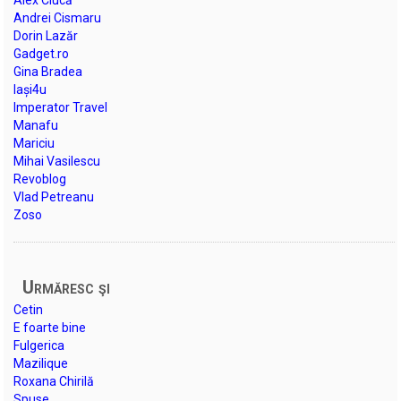
Andrei Cismaru
Dorin Lazăr
Gadget.ro
Gina Bradea
Iași4u
Imperator Travel
Manafu
Mariciu
Mihai Vasilescu
Revoblog
Vlad Petreanu
Zoso
Urmăresc şi
Cetin
E foarte bine
Fulgerica
Mazilique
Roxana Chirilă
Spuse