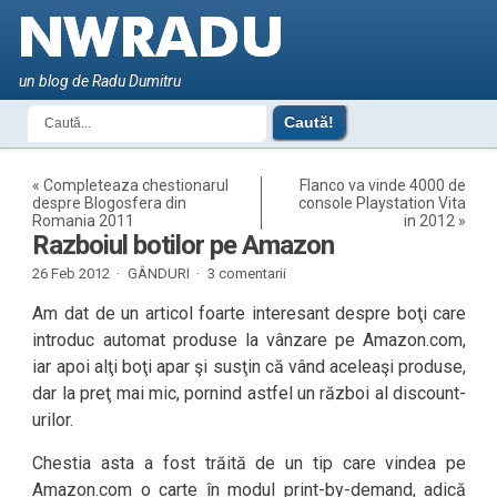
un blog de Radu Dumitru
«
Completeaza chestionarul
Flanco va vinde 4000 de
despre Blogosfera din
console Playstation Vita
Romania 2011
in 2012
»
Razboiul botilor pe Amazon
26 Feb 2012 ·
GÂNDURI
·
3 comentarii
Am dat de un articol foarte interesant despre boţi care
introduc automat produse la vânzare pe Amazon.com,
iar apoi alţi boţi apar şi susţin că vând aceleaşi produse,
dar la preţ mai mic, pornind astfel un război al discount-
urilor.
Chestia asta a fost trăită de un tip care vindea pe
Amazon.com o carte în modul print-by-demand, adică