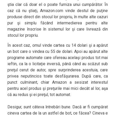
ştia clar că doar el o poate furniza unui cumpărător. În
caz că nu ştiaţi, Amazon.com vinde destul de puţine
produse direct din stocul lor propriu, în multe alte cazuri
pur şi simplu făcând intermedierea pentru alte
magazine înscrise în sistemul lor şi care livrează din
stocul lor propriu.
În acest caz, omul vinde cartea cu 14 dolari şi a apărut
un bot care o vindea cu 55 de dolari. Apoi au apărut alte
programe automate care ofereau acelaşi produs tot mai
ieftin, ca la o licitaţie inversă, până când au scăzut sub
preţul cerut de autor, spre surprinderea acestuia, care
privea neputincios toate desfăşurarea. După care, ca
punct culminant, chiar Amazon a sesizat interestul
pentru acel produs şi preţurile mai mici decât al lor, aşa
că au redus şi ei preţul, tot automat.
Desigur, sunt câteva întrebări bune. Dacă ar fi cumpărat
cineva cartea de la un astfel de bot, ce făcea? Cineva e