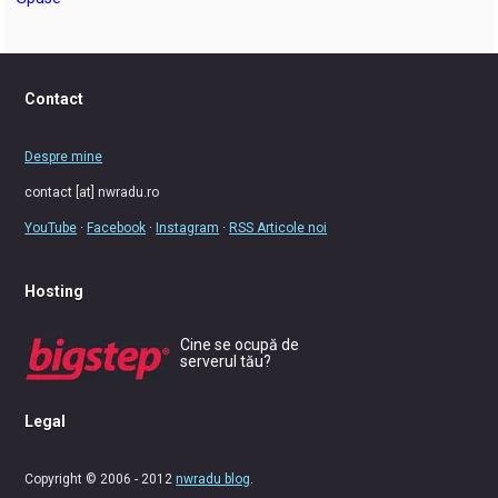
Contact
Despre mine
contact [at] nwradu.ro
YouTube
·
Facebook
·
Instagram
·
RSS Articole noi
Hosting
Cine se ocupă de
serverul tău?
Legal
Copyright © 2006 - 2012
nwradu blog
.