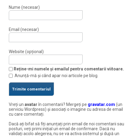
Nume (necesar)
Email (necesar)
Website (opțional)
Reține-mi numele și emailul pentru comentarii viitoare.
Anunță-mă și când apar noi articole pe blog.
Vreți un
avatar
în comentarii? Mergeți pe
gravatar.com
(un
serviciu Wordpress) și asociați o imagine cu adresa de email
cu care comentați.
Dacă ați bifat să fiți anunțați prin email de noi comentarii sau
posturi, veți primi inițial un email de confirmare. Dacă nu
validați acolo alegerea, nu se va activa sistemul și după un