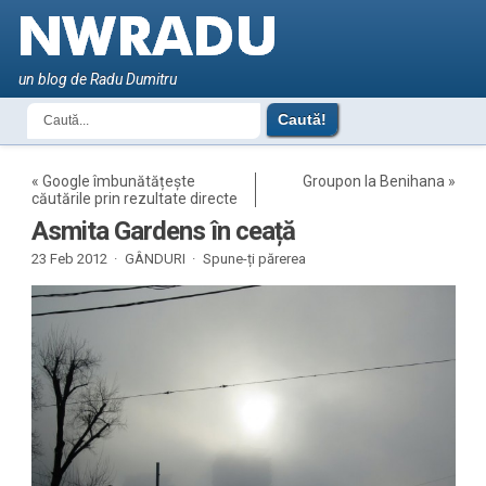
un blog de Radu Dumitru
«
Google îmbunătățește
Groupon la Benihana
»
căutările prin rezultate directe
Asmita Gardens în ceață
23 Feb 2012 ·
GÂNDURI
·
Spune-ți părerea