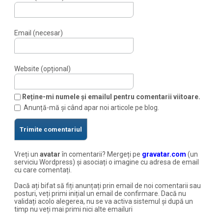
Email (necesar)
Website (opțional)
Reține-mi numele și emailul pentru comentarii viitoare.
Anunță-mă și când apar noi articole pe blog.
Vreți un
avatar
în comentarii? Mergeți pe
gravatar.com
(un
serviciu Wordpress) și asociați o imagine cu adresa de email
cu care comentați.
Dacă ați bifat să fiți anunțați prin email de noi comentarii sau
posturi, veți primi inițial un email de confirmare. Dacă nu
validați acolo alegerea, nu se va activa sistemul și după un
timp nu veți mai primi nici alte emailuri