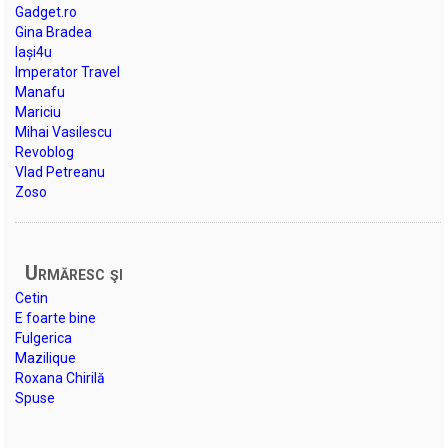
Gadget.ro
Gina Bradea
Iași4u
Imperator Travel
Manafu
Mariciu
Mihai Vasilescu
Revoblog
Vlad Petreanu
Zoso
Urmăresc şi
Cetin
E foarte bine
Fulgerica
Mazilique
Roxana Chirilă
Spuse