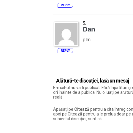
REPLY
Dan
plm
REPLY
Alătură-te discuției, lasă un mesaj
E-mail-ul nu va fi publicat. Fără înjurături 
ori înainte de a publica. Nu o luați pe arăt
reală.
Apăsați pe
Citează
pentru a cita întreg com
apoi pe Citează pentru a le prelua doar pe ac
subiectul discuției, sunt ok.