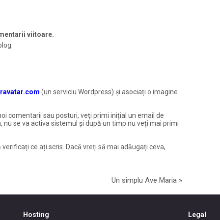
entarii viitoare.
blog.
ravatar.com
(un serviciu Wordpress) și asociați o imagine
noi comentarii sau posturi, veți primi inițial un email de
, nu se va activa sistemul și după un timp nu veți mai primi
 verificați ce ați scris. Dacă vreți să mai adăugați ceva,
Un simplu Ave Maria
»
Hosting
Legal