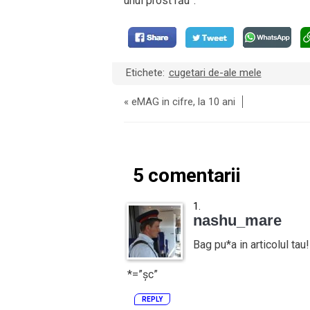
unul prost rău”.
Etichete:
cugetari de-ale mele
«
eMAG in cifre, la 10 ani
5 comentarii
nashu_mare
Bag pu*a in articolul tau!
*=”șc”
REPLY