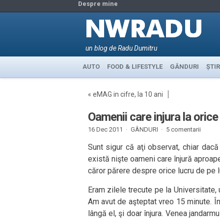
Despre mine
un blog de Radu Dumitru
AUTO
FOOD & LIFESTYLE
GÂNDURI
ȘTIR
«
eMAG in cifre, la 10 ani
Oamenii care injura la orice
16 Dec 2011 ·
GÂNDURI
·
5 comentarii
Sunt sigur că aţi observat, chiar dac
există nişte oameni care înjură aproape
căror părere despre orice lucru de pe l
Eram zilele trecute pe la Universitate,
Am avut de aşteptat vreo 15 minute. În
lângă el, şi doar înjura. Venea jandarmu