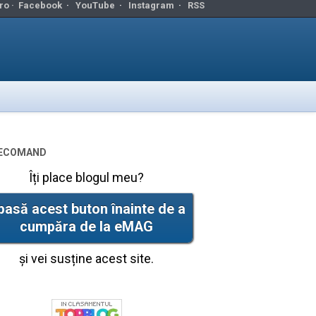
ro ·
Facebook
·
YouTube
·
Instagram
·
RSS
ecomand
Îți place blogul meu?
pasă acest buton înainte de a
cumpăra de la eMAG
și vei susține acest site.