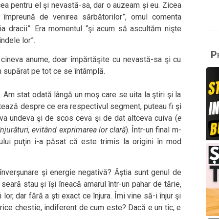
icea pentru el şi nevastă-sa, dar o auzeam şi eu. Zicea
împreună de venirea sărbătorilor”, omul comenta
e ia dracii”. Era momentul “şi acum să ascultăm nişte
ndele lor”.
Pr
re cineva anume, doar împărtăşite cu nevastă-sa şi cu
nch supărat pe tot ce se întâmplă.
m stat odată lângă un moş care se uita la ştiri şi la
ontează despre ce era respectivul segment, puteau fi şi
va undeva şi de scos ceva şi de dat altceva cuiva (
e
njurături, evitând exprimarea lor clară
). Într-un final m-
lui puţin i-a păsat că este trimis la origini în mod
 înverşunare şi energie negativă? Ăştia sunt genul de
eară stau şi îşi îneacă amarul într-un pahar de tărie,
or, dar fără a şti exact ce înjura. Îmi vine să-i înjur şi
 orice chestie, indiferent de cum este? Dacă e un tic, e