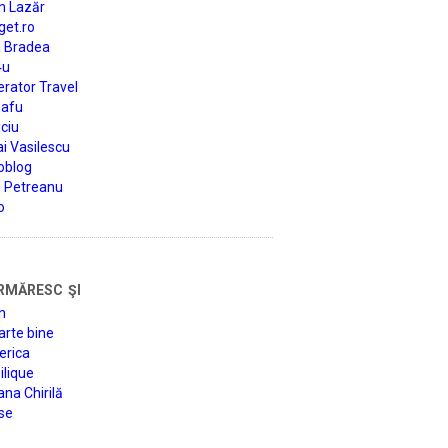
n Lazăr
get.ro
a Bradea
4u
rator Travel
afu
ciu
i Vasilescu
oblog
d Petreanu
o
rmăresc şi
n
arte bine
erica
lique
na Chirilă
se