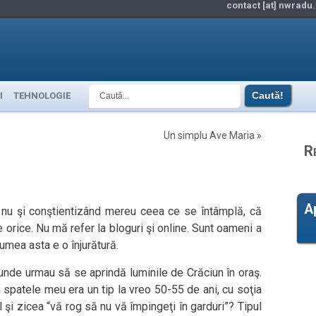
contact [at] nwradu.
I
TEHNOLOGIE
Un simplu Ave Maria
»
R
A
ă nu şi conştientizând mereu ceea ce se întâmplă, că
 orice. Nu mă refer la bloguri şi online. Sunt oameni a
umea asta e o înjurătură.
 unde urmau să se aprindă luminile de Crăciun în oraş.
 spatele meu era un tip la vreo 50-55 de ani, cu soţia
l şi zicea “vă rog să nu vă împingeţi în garduri”? Tipul