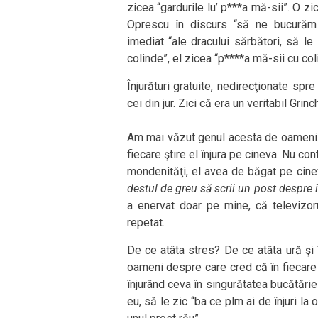
zicea “gardurile lu’ p***a mă-sii”. O z
Oprescu în discurs “să ne bucurăm 
imediat “ale dracului sărbători, să l
colinde”, el zicea “p****a mă-sii cu coli
Înjurături gratuite, nedirecţionate sp
cei din jur. Zici că era un veritabil Gri
Am mai văzut genul acesta de oameni. A
fiecare ştire el înjura pe cineva. Nu c
mondenităţi, el avea de băgat pe cine
destul de greu să scrii un post despre î
a enervat doar pe mine, că televizoru
repetat.
De ce atâta stres? De ce atâta ură şi
oameni despre care cred că în fiecare s
înjurând ceva în singurătatea bucătăriei l
eu, să le zic “ba ce plm ai de înjuri la