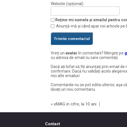
Website (opțional)
Reține-mi numele și emailul pentru com
Anunță-mă și când apar noi articole pe 
Vreți un
avatar
în comentarii? Mergeți pe
g
cu adresa de email cu care comentați.
Dacă ați bifat să fiți anunțați prin email de 
confirmare. Dacă nu validați acolo alegerea
nici alte emailuri
Comentariile nu se pot edita ulterior, așa că
lăsați un nou comentariu.
«
eMAG in cifre, la 10 ani
Contact