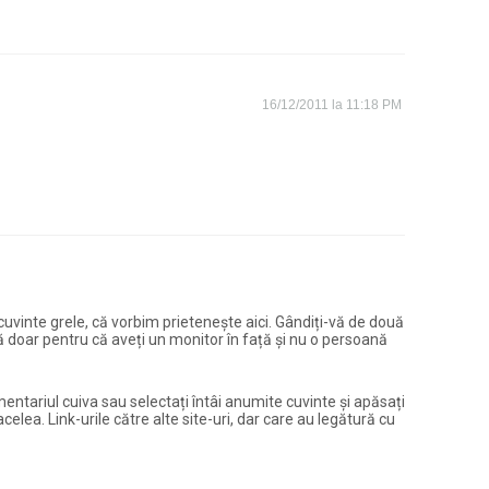
16/12/2011 la 11:18 PM
și cuvinte grele, că vorbim prietenește aici. Gândiți-vă de două
ură doar pentru că aveți un monitor în față și nu o persoană
entariul cuiva sau selectați întâi anumite cuvinte și apăsați
elea. Link-urile către alte site-uri, dar care au legătură cu