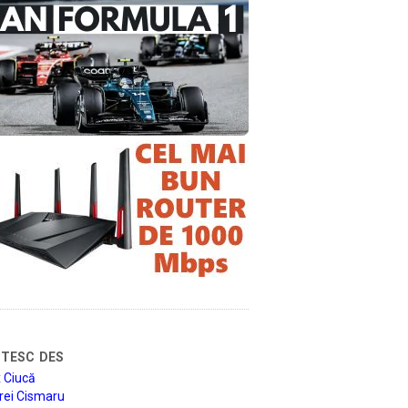
tesc des
 Ciucă
rei Cismaru