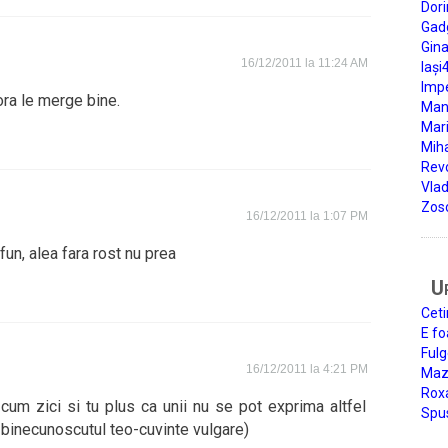
Dori
Gad
Gin
16/12/2011 la 11:24 AM
Iași
Impe
ora le merge bine.
Man
Mari
Miha
Rev
Vla
Zos
16/12/2011 la 1:07 PM
 fun, alea fara rost nu prea
U
Ceti
E fo
Fulg
16/12/2011 la 4:21 PM
Mazi
Roxa
cum zici si tu plus ca unii nu se pot exprima altfel
Spu
i binecunoscutul teo-cuvinte vulgare)