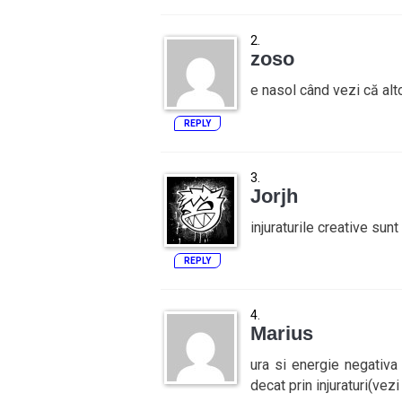
zoso
e nasol când vezi că alt
REPLY
Jorjh
injuraturile creative sunt
REPLY
Marius
ura si energie negativa 
decat prin injuraturi(vez