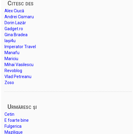
Citesc des
Alex Ciucă
Andrei Cismaru
Dorin Lazăr
Gadget.ro
Gina Bradea
Iași4u
Imperator Travel
Manafu
Mariciu
Mihai Vasilescu
Revoblog
Vlad Petreanu
Zoso
Urmăresc şi
Cetin
E foarte bine
Fulgerica
Mazilique