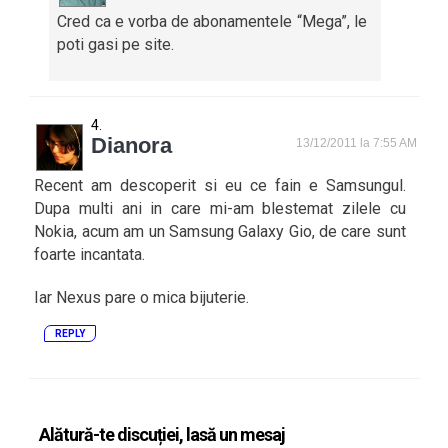
Cred ca e vorba de abonamentele “Mega”, le
poti gasi pe site.
Dianora
13/12/2011 la 7:55 AM
Recent am descoperit si eu ce fain e Samsungul.
Dupa multi ani in care mi-am blestemat zilele cu
Nokia, acum am un Samsung Galaxy Gio, de care sunt
foarte incantata.
Iar Nexus pare o mica bijuterie.
REPLY
Alătură-te discuției, lasă un mesaj