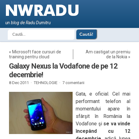
un blog de Radu Dumitru
«
Microsoft face cursuri de
Am castigat un premiu
training pentru cloud
de la Nokia
»
Galaxy Nexus la Vodafone de pe 12
decembrie!
8 Dec 2011 ·
TEHNOLOGIE
·
7 comentarii
Gata, e oficial. Cel mai
performant telefon al
momentului apare în
sfârşit în România la
Vodafone şi
se va vinde
începând cu 12
decembrie
, adică lunea