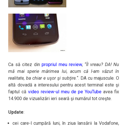
Ca să citez din
propriul meu review
, “
Îl vreau? DA! Nu
mă mai sperie mărimea lui, acum că l-am văzut în
realitate, ba chiar e uşor şi subţire.
“. DA cu majuscule. O
altă dovadă a interesului pentru acest terminal este şi
faptul că
video review-ul meu de pe YouTube
avea fix
14.900 de vizualizări ieri seară şi numărul tot creşte.
Update
:
cei care-l cumpără luni, în ziua lansării la Vodafone,