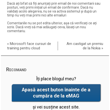
Dacă ați bifat să fiți anunțați prin email de noi comentarii sau
posturi, veți primi inițial un email de confirmare. Dacă nu
validați acolo alegerea, nu se va activa sistemul și după un
timp nu veți mai primi nici alte emailuri
Comentariile nu se pot edita ulterior, așa că verificați ce ați
scris. Dacă vreți să mai adăugați ceva, lăsați un nou
comentariu.
«
Microsoft face cursuri de
Am castigat un premiu
training pentru cloud
de la Nokia
»
Recomand
Îți place blogul meu?
Apasă acest buton înainte de a
cumpăra de la eMAG
și vei susține acest site.