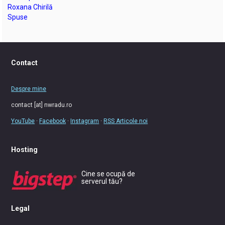
Roxana Chirilă
Spuse
Contact
Despre mine
contact [at] nwradu.ro
YouTube
·
Facebook
·
Instagram
·
RSS Articole noi
Hosting
Cine se ocupă de
serverul tău?
Legal