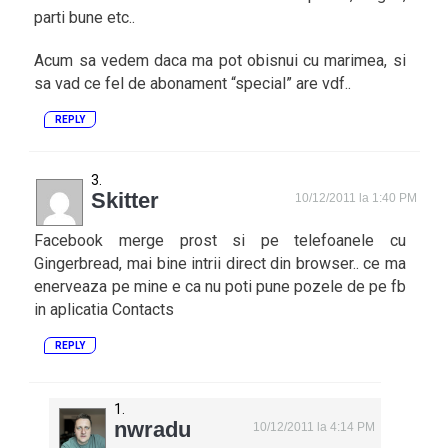
parti bune etc..
Acum sa vedem daca ma pot obisnui cu marimea, si
sa vad ce fel de abonament “special” are vdf..
REPLY
Skitter
10/12/2011 la 1:40 PM
Facebook merge prost si pe telefoanele cu
Gingerbread, mai bine intrii direct din browser.. ce ma
enerveaza pe mine e ca nu poti pune pozele de pe fb
in aplicatia Contacts
REPLY
nwradu
10/12/2011 la 4:14 PM