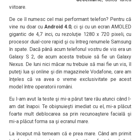
viitoare.
De ce îl numesc cel mai performant telefon? Pentru că
vine nu doar cu
Android 4.0
, ci şi cu un ecran AMOLED
gigantic de 4,7 inci, cu rezoluţie 1280 x 720 pixeli, cu
procesor dual-core rapid şi cu întreg renumele Samsung
în spate. Dacă până acum telefonul vostru de vis era un
Galaxy S 2, de acum acesta trebuie să fie un Galaxy
Nexus. De luni nici măcar nu trebuie să mai fie un vis, îl
puteţi lua şi online şi din magazinele Vodafone, care am
înţeles că va avea o vreme exclusivitate pe acest
model între operatorii români.
Eu l-am avut la teste şi mi-a părut tare rău atunci când l-
am dat înapoi. Te obişnuieşti imediat cu el, mi-a plăcut
foarte mult deblocarea sa prin recunoaştere facială şi
mi-a plăcut forma sa şi ecranul mare.
La început mă temeam că e prea mare. Când am primit