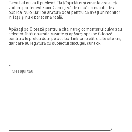
E-mail-ul nu va fi publicat. Fără înjurături și cuvinte grele, că
vorbim prietenește aici. Gândiți-vă de două ori înainte de a
publica. Nu o luați pe arătură doar pentru că aveți un monitor
în față și nu o persoană reală.
Apăsați pe
Citează
pentru a cita întreg comentariul cuiva sau
selectați întâi anumite cuvinte și apăsați apoi pe Citează
pentru a le prelua doar pe acelea. Link-urile către alte site-uri,
dar care au legătură cu subiectul discuției, sunt ok.