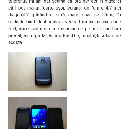
telefonul, mi-am dat seama că stă perfect în mână şi
că-l pot mânui foarte uşor, ecranul de “omfg 4,7 inci
diagonală” părând o cifră mare doar pe hârtie, în
realitate fiind ideal pentru a vedea fără niciun chin orice
text, orice avatar şi orice imagine de pe net. Când l-am
predat, am regretat Android-ul 4.0 şi noutăţile aduse de
acesta.