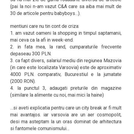
(pai la noi n-am vazut C&A care sa aiba mai mult de
30 de articole pentru babyboys…).
mentiuni care nu tin cont de criza:
1. am vazut oameni la shopping in timpul saptamanii,
mai ceva ca la afi in week-end.
2. in fata mea, la rand, cumparaturile frecvente
depaseau 300 PLN.
3. ca fapt divers, salariul mediu din regiunea Mazovia
(in care este localizata Varsovia) este de aproximativ
4000 PLN. comparativ, Bucurestiul e la jumatate
(2000 RON).
4. la punctul 3, adaugati preturile din magazine
(similare la alimente cu noi, mai mici la haine)
…si aveti explicatia pentru care un city break ar fi mult
mai avantajos. iar varsovia are un aer cosmopolit,
desi ma asteptam la un oras dominat de arhitectura
si fantomele comunismului…