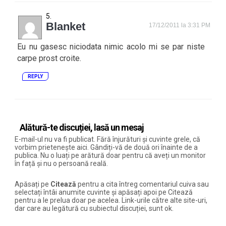
Blanket
17/12/2011 la 3:31 PM
Eu nu gasesc niciodata nimic acolo mi se par niste
carpe prost croite.
REPLY
Alătură-te discuției, lasă un mesaj
E-mail-ul nu va fi publicat. Fără înjurături și cuvinte grele, că
vorbim prietenește aici. Gândiți-vă de două ori înainte de a
publica. Nu o luați pe arătură doar pentru că aveți un monitor
în față și nu o persoană reală.
Apăsați pe
Citează
pentru a cita întreg comentariul cuiva sau
selectați întâi anumite cuvinte și apăsați apoi pe Citează
pentru a le prelua doar pe acelea. Link-urile către alte site-uri,
dar care au legătură cu subiectul discuției, sunt ok.