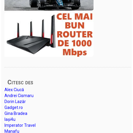
Citesc des
Alex Ciucă
Andrei Cismaru
Dorin Lazăr
Gadget.ro
Gina Bradea
Iași4u
Imperator Travel
Manafu