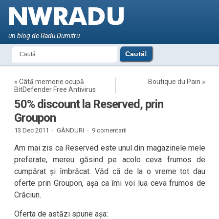
un blog de Radu Dumitru
«
Câtă memorie ocupă
Boutique du Pain
»
BitDefender Free Antivirus
50% discount la Reserved, prin
Groupon
13 Dec 2011 ·
GÂNDURI
·
9 comentarii
Am mai zis ca Reserved este unul din magazinele mele
preferate, mereu găsind pe acolo ceva frumos de
cumpărat și îmbrăcat. Văd că de la o vreme tot dau
oferte prin Groupon, așa ca îmi voi lua ceva frumos de
Crăciun.
Oferta de astăzi spune așa: