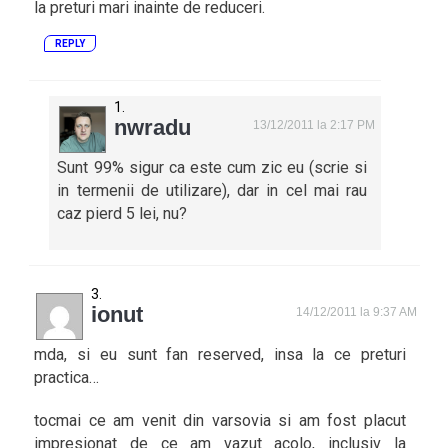
la preturi mari inainte de reduceri.
REPLY
nwradu
13/12/2011 la 2:17 PM
Sunt 99% sigur ca este cum zic eu (scrie si
in termenii de utilizare), dar in cel mai rau
caz pierd 5 lei, nu?
ionut
14/12/2011 la 9:37 AM
mda, si eu sunt fan reserved, insa la ce preturi
practica…
tocmai ce am venit din varsovia si am fost placut
impresionat de ce am vazut acolo, inclusiv la