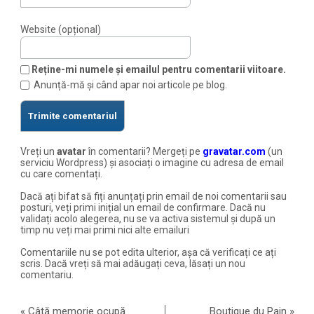
Website (opțional)
Reține-mi numele și emailul pentru comentarii viitoare.
Anunță-mă și când apar noi articole pe blog.
Vreți un
avatar
în comentarii? Mergeți pe
gravatar.com
(un
serviciu Wordpress) și asociați o imagine cu adresa de email
cu care comentați.
Dacă ați bifat să fiți anunțați prin email de noi comentarii sau
posturi, veți primi inițial un email de confirmare. Dacă nu
validați acolo alegerea, nu se va activa sistemul și după un
timp nu veți mai primi nici alte emailuri
Comentariile nu se pot edita ulterior, așa că verificați ce ați
scris. Dacă vreți să mai adăugați ceva, lăsați un nou
comentariu.
«
Câtă memorie ocupă
Boutique du Pain
»