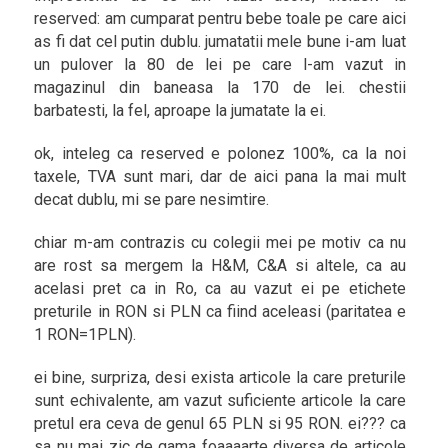
reserved: am cumparat pentru bebe toale pe care aici
as fi dat cel putin dublu. jumatatii mele bune i-am luat
un pulover la 80 de lei pe care l-am vazut in
magazinul din baneasa la 170 de lei. chestii
barbatesti, la fel, aproape la jumatate la ei.
ok, inteleg ca reserved e polonez 100%, ca la noi
taxele, TVA sunt mari, dar de aici pana la mai mult
decat dublu, mi se pare nesimtire.
chiar m-am contrazis cu colegii mei pe motiv ca nu
are rost sa mergem la H&M, C&A si altele, ca au
acelasi pret ca in Ro, ca au vazut ei pe etichete
preturile in RON si PLN ca fiind aceleasi (paritatea e
1 RON=1PLN).
ei bine, surpriza, desi exista articole la care preturile
sunt echivalente, am vazut suficiente articole la care
pretul era ceva de genul 65 PLN si 95 RON. ei??? ca
sa nu mai zic de gama foaaaarte diversa de articole