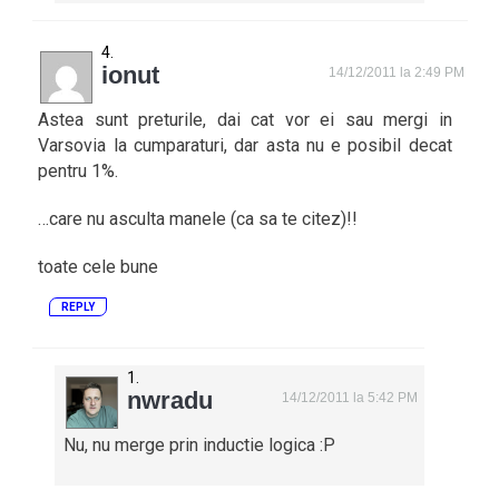
ionut
14/12/2011 la 2:49 PM
Astea sunt preturile, dai cat vor ei sau mergi in
Varsovia la cumparaturi, dar asta nu e posibil decat
pentru 1%.
…care nu asculta manele (ca sa te citez)!!
toate cele bune
REPLY
nwradu
14/12/2011 la 5:42 PM
Nu, nu merge prin inductie logica :P