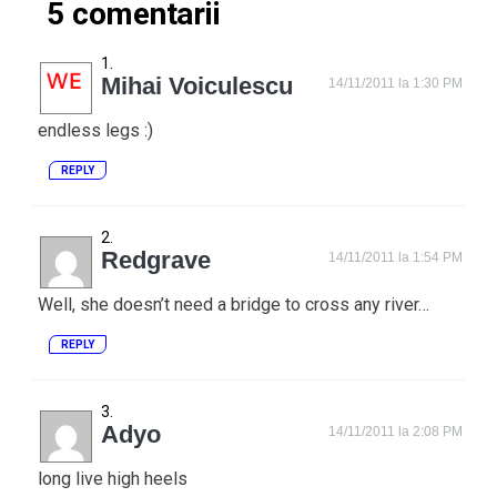
5 comentarii
Mihai Voiculescu
14/11/2011 la 1:30 PM
endless legs :)
REPLY
Redgrave
14/11/2011 la 1:54 PM
Well, she doesn’t need a bridge to cross any river…
REPLY
Adyo
14/11/2011 la 2:08 PM
long live high heels