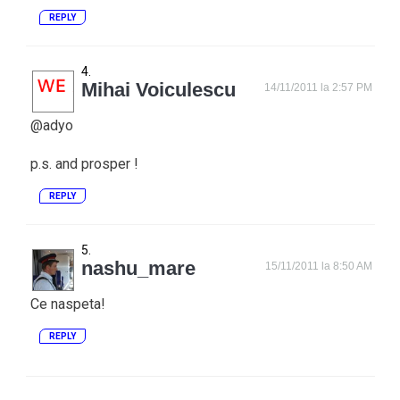
REPLY
Mihai Voiculescu
14/11/2011 la 2:57 PM
@adyo
p.s. and prosper !
REPLY
nashu_mare
15/11/2011 la 8:50 AM
Ce naspeta!
REPLY