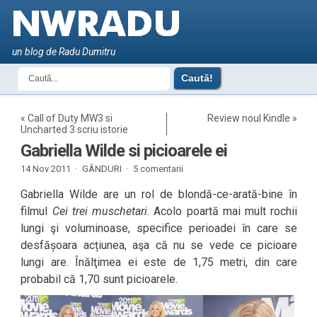
un blog de Radu Dumitru
«
Call of Duty MW3 si
Review noul Kindle
»
Uncharted 3 scriu istorie
Gabriella Wilde si picioarele ei
14 Nov 2011 ·
GÂNDURI
·
5 comentarii
Gabriella Wilde are un rol de blondă-ce-arată-bine în
filmul
Cei trei muschetari
. Acolo poartă mai mult rochii
lungi şi voluminoase, specifice perioadei în care se
desfășoara acțiunea, aşa că nu se vede ce picioare
lungi are. Înălţimea ei este de 1,75 metri, din care
probabil că 1,70 sunt picioarele.