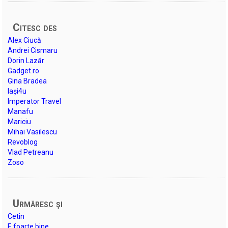
Citesc des
Alex Ciucă
Andrei Cismaru
Dorin Lazăr
Gadget.ro
Gina Bradea
Iași4u
Imperator Travel
Manafu
Mariciu
Mihai Vasilescu
Revoblog
Vlad Petreanu
Zoso
Urmăresc şi
Cetin
E foarte bine