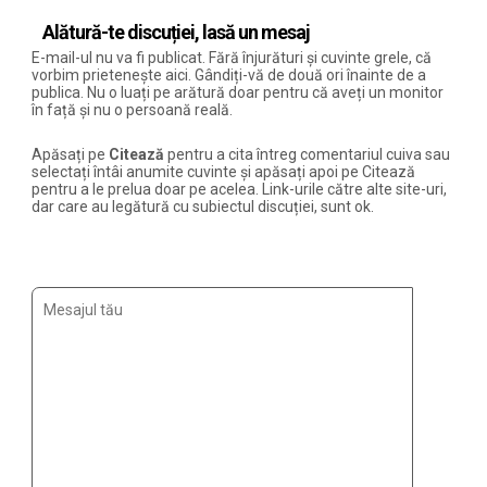
Alătură-te discuției, lasă un mesaj
E-mail-ul nu va fi publicat. Fără înjurături și cuvinte grele, că
vorbim prietenește aici. Gândiți-vă de două ori înainte de a
publica. Nu o luați pe arătură doar pentru că aveți un monitor
în față și nu o persoană reală.
Apăsați pe
Citează
pentru a cita întreg comentariul cuiva sau
selectați întâi anumite cuvinte și apăsați apoi pe Citează
pentru a le prelua doar pe acelea. Link-urile către alte site-uri,
dar care au legătură cu subiectul discuției, sunt ok.