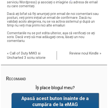
serviciu Wordpress) și asociați o imagine cu adresa de email
cu care comentați.
Dacă ați bifat să fiți anunțați prin email de noi comentarii sau
posturi, veți primi inițial un email de confirmare. Dacă nu
validați acolo alegerea, nu se va activa sistemul și după un
timp nu veți mai primi nici alte emailuri
Comentariile nu se pot edita ulterior, așa că verificați ce ați
scris. Dacă vreți să mai adăugați ceva, lăsați un nou
comentariu.
«
Call of Duty MW3 si
Review noul Kindle
»
Uncharted 3 scriu istorie
Recomand
Îți place blogul meu?
Apasă acest buton înainte de a
cumpăra de la eMAG