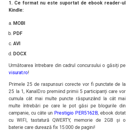
1. Ce format nu este suportat de ebook reader-ul
Kindle:
MOBI
PDF
AVI
DOCX
Următoarea întrebare din cadrul concursului o găsiți pe
visurat.ro
!
Primele 25 de raspunsuri corecte vor fi punctate de la
25 la 1, KanalD.ro premiind primii 5 participanți care vor
cumula cât mai multe puncte răspunzând la cât mai
multe întrebări pe care le pot găsi pe blogurile din
campanie, cu câte un
Prestigio PER5162B
, ebook dotat
cu WIFI, tastatură QWERTY, memorie de 2GB și o
baterie care durează fix 15.000 de pagini!