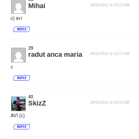
Mihai
29/11/2011 la 10:15 AM
c) avi
REPLY
radut anca maria
29/11/2011 la 10:15 AM
c
REPLY
SkizZ
29/11/2011 la 10:15 AM
AVI (c)
REPLY