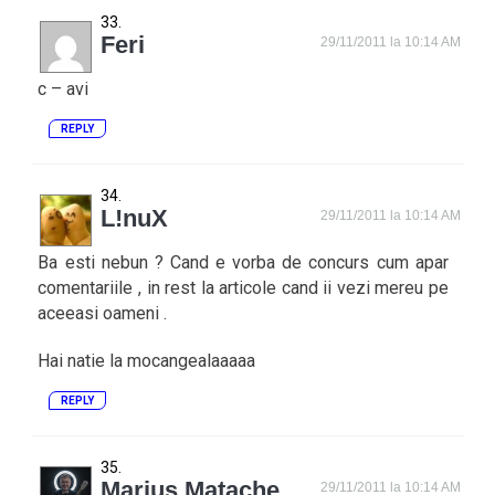
Feri
29/11/2011 la 10:14 AM
c – avi
REPLY
L!nuX
29/11/2011 la 10:14 AM
Ba esti nebun ? Cand e vorba de concurs cum apar
comentariile , in rest la articole cand ii vezi mereu pe
aceeasi oameni .
Hai natie la mocangealaaaaa
REPLY
Marius Matache
29/11/2011 la 10:14 AM