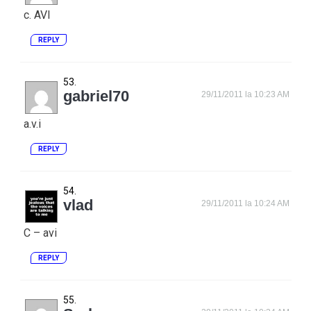
c. AVI
REPLY
gabriel70
29/11/2011 la 10:23 AM
a.v.i
REPLY
vlad
29/11/2011 la 10:24 AM
C – avi
REPLY