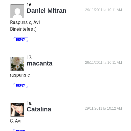
Daniel Mitran
29/11/2011 la 10:11 AM
Raspuns c, Avi.
Bineinteles :)
REPLY
macanta
29/11/2011 la 10:11 AM
raspuns c
REPLY
Catalina
29/11/2011 la 10:12 AM
C. Avi