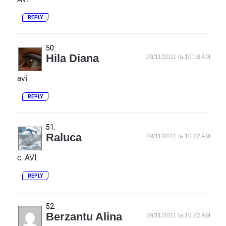
REPLY
Hila Diana
29/11/2011 la 10:18 AM
avi
REPLY
Raluca
29/11/2011 la 10:22 AM
c. AVI
REPLY
Berzantu Alina
29/11/2011 la 10:22 AM