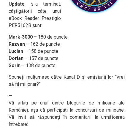
Update
: s-a terminat,
câștigătorii câte unui
eBook Reader Prestigio
PER5162B sunt:
Mark-3000
– 180 de puncte
Razvan
– 162 de puncte
Lucian
– 158 de puncte
Dorian
– 157 de puncte
Sorin
– 138 de puncte
Spuneți mulțumesc către Kanal D și emisiunii lor “Vrei
să fii milionar?”
—
Vă aflați pe unul dintre blogurile de milioane ale
României, așa că participați la concursuri de milioane.
Vă invit să răspundeți în comentarii la următoarea
întrebare: