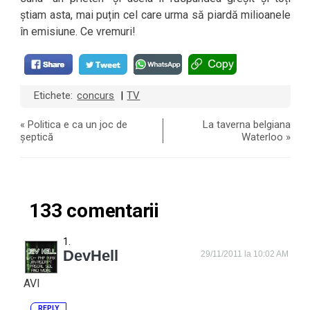
știam asta, mai puțin cel care urma să piardă milioanele
în emisiune. Ce vremuri!
Etichete:
concurs
TV
|
«
Politica e ca un joc de
La taverna belgiana
șeptică
Waterloo
»
133 comentarii
DevHell
29/11/2011 la 10:02 AM
AVI
REPLY