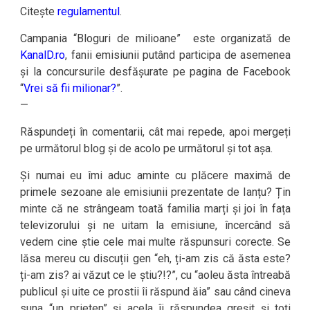
Citește
regulamentul
.
Campania “Bloguri de milioane” este organizată de
KanalD.ro
, fanii emisiunii putând participa de asemenea
și la concursurile desfășurate pe pagina de Facebook
“
Vrei să fii milionar?
”.
—
Răspundeți în comentarii, cât mai repede, apoi mergeți
pe următorul blog și de acolo pe următorul și tot așa.
Și numai eu îmi aduc aminte cu plăcere maximă de
primele sezoane ale emisiunii prezentate de Ianțu? Țin
minte că ne strângeam toată familia marți și joi în fața
televizorului și ne uitam la emisiune, încercând să
vedem cine știe cele mai multe răspunsuri corecte. Se
lăsa mereu cu discuții gen “eh, ți-am zis că ăsta este?
ți-am zis? ai văzut ce le știu?!?”, cu “aoleu ăsta întreabă
publicul și uite ce prostii îi răspund ăia” sau când cineva
suna “un prieten” și acela îi răspundea greșit și toți