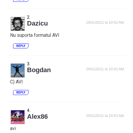
Dazicu
29/11/2011 la 10:02 AM
Nu suporta formatul AVI
REPLY
Bogdan
29/11/2011 la 10:02 AM
C) AVI
REPLY
Alex86
29/11/2011 la 10:03 AM
avi