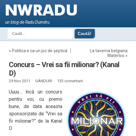
un blog de Radu Dumitru
«
Politica e ca un joc de șeptică
La taverna belgiana
Waterloo
»
Concurs – Vrei sa fii milionar? (Kanal
D)
29 Nov 2011 ·
GÂNDURI
·
133 comentarii
Uuuu… încă un concurs
pentru voi, cu premii
bune, de data aceasta
sponsorizate de “Vrei sa
fii milionar?” de la Kanal
D.