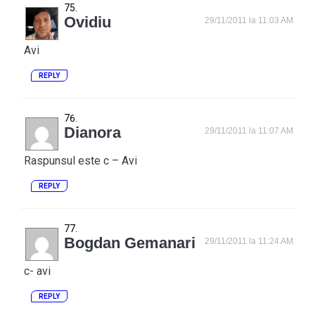
Ovidiu
29/11/2011 la 11:03 AM
Avi
REPLY
Dianora
29/11/2011 la 11:07 AM
Raspunsul este c – Avi
REPLY
Bogdan Gemanari
29/11/2011 la 11:24 AM
c- avi
REPLY