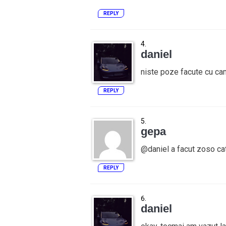
REPLY
daniel
niste poze facute cu cam
REPLY
gepa
@daniel a facut zoso ca
REPLY
daniel