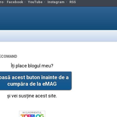
ro ·
Facebook
·
YouTube
·
Instagram
·
RSS
ecomand
Îți place blogul meu?
pasă acest buton înainte de a
cumpăra de la eMAG
și vei susține acest site.