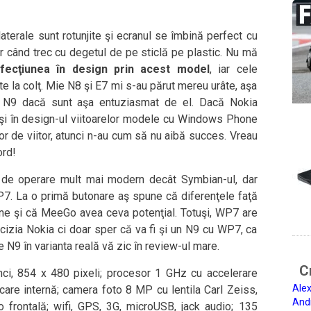
laterale sunt rotunjite şi ecranul se îmbină perfect cu
r când trec cu degetul de pe sticlă pe plastic. Nu mă
fecţiunea în design prin acest model
, iar cele
e la colţ. Mie N8 şi E7 mi s-au părut mereu urâte, aşa
 N9 dacă sunt aşa entuziasmat de el. Dacă Nokia
 şi în design-ul viitoarelor modele cu Windows Phone
or de viitor, atunci n-au cum să nu aibă succes. Vreau
ord!
de operare mult mai modern decât Symbian-ul, dar
 WP7. La o primă butonare aş spune că diferenţele faţă
ne şi că MeeGo avea ceva potenţial. Totuşi, WP7 are
ecizia Nokia ci doar sper că va fi şi un N9 cu WP7, ca
N9 în varianta reală vă zic în review-ul mare.
Ci
nci, 854 x 480 pixeli; procesor 1 GHz cu accelerare
Alex
re internă; camera foto 8 MP cu lentila Carl Zeiss,
And
frontală; wifi, GPS, 3G, microUSB, jack audio; 135