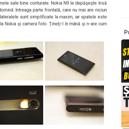
rmele sale bine conturate. Nokia N9 le depăşeşte însă
domină întreaga parte frontală, care nu mai are niciun
, lateralele sunt simplificate la maxim, iar spatele este
la Nokia şi camera foto. Ţineţi-l în mână şi n-are cum
Pr