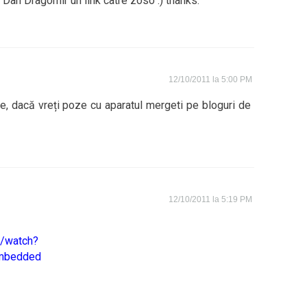
 Dan Dragomir un link catre zoso :) thanks.
12/10/2011 la 5:00 PM
re, dacă vreți poze cu aparatul mergeti pe bloguri de
12/10/2011 la 5:19 PM
m/watch?
mbedded