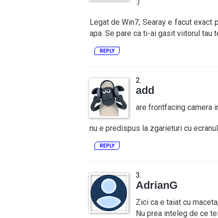
:)
Legat de Win7, Searay e facut exact 
apa. Se pare ca ti-ai gasit viitorul tau t
REPLY
add
are frontfacing camera in
nu e predispus la zgarieturi cu ecranu
REPLY
AdrianG
Zici ca e taiat cu macet
Nu prea inteleg de ce t