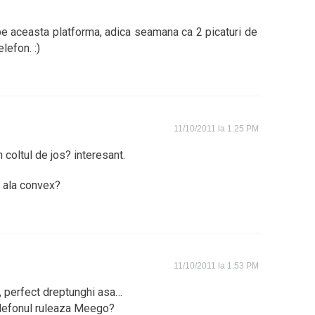
pe aceasta platforma, adica seamana ca 2 picaturi de
elefon. :)
11/10/2011 la 1:25 PM
 coltul de jos? interesant.
l ala convex?
11/10/2011 la 1:53 PM
a, perfect dreptunghi asa…
elefonul ruleaza Meego?