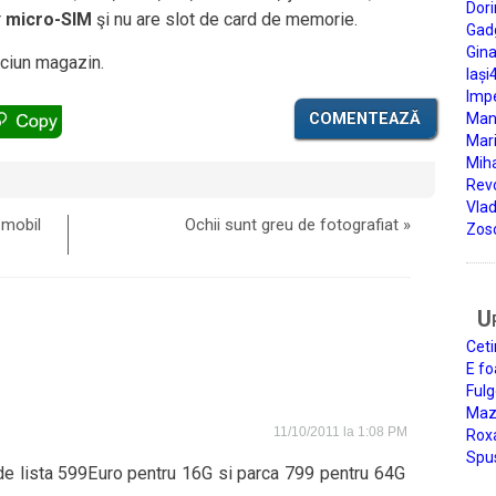
Dori
r
micro-SIM
şi nu are slot de card de memorie.
Gad
Gin
iciun magazin.
Iași
Impe
COMENTEAZĂ
Man
Mari
Miha
Rev
Vla
 mobil
Ochii sunt greu de fotografiat
»
Zos
U
Ceti
E fo
Fulg
Mazi
11/10/2011 la 1:08 PM
Roxa
Spu
e lista 599Euro pentru 16G si parca 799 pentru 64G