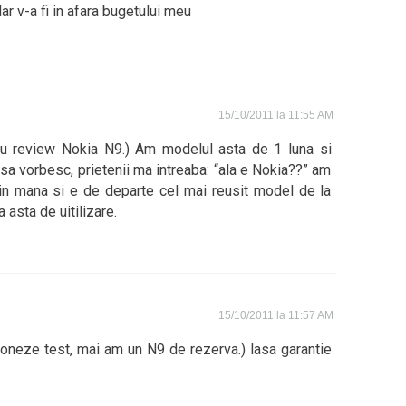
ar v-a fi in afara bugetului meu
15/10/2011 la 11:55 AM
u review Nokia N9.) Am modelul asta de 1 luna si
 sa vorbesc, prietenii ma intreaba: “ala e Nokia??” am
i in mana si e de departe cel mai reusit model de la
asta de uitilizare.
15/10/2011 la 11:57 AM
oneze test, mai am un N9 de rezerva.) lasa garantie