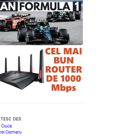
tesc des
 Ciucă
rei Cismaru