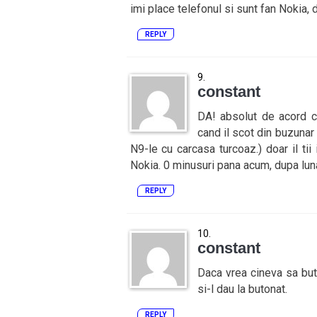
imi place telefonul si sunt fan Nokia, d
REPLY
constant
DA! absolut de acord c
cand il scot din buzunar
N9-le cu carcasa turcoaz.) doar il ti
Nokia. 0 minusuri pana acum, dupa luna 
REPLY
constant
Daca vrea cineva sa but
si-l dau la butonat.
REPLY