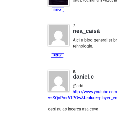
okay, tocmai am vazut la
REPLY
nea_caisă
Aici e blog generalist b
tehnologie.
REPLY
daniel.c
@add
http://www.youtube.co
v=SQnPmr61POw&feature=player_e
desi nu as incerca asa ceva