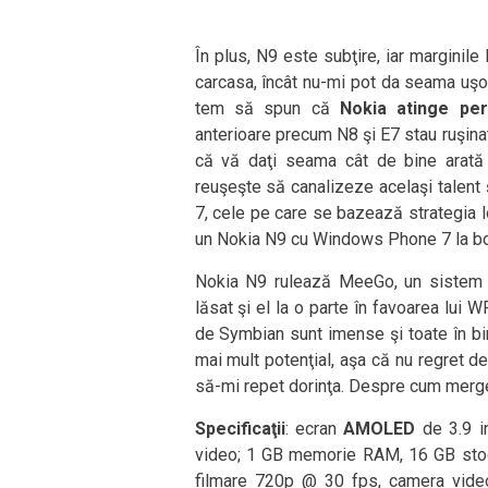
În plus, N9 este subţire, iar marginile 
carcasa, încât nu-mi pot da seama uşo
tem să spun că
Nokia atinge per
anterioare precum N8 şi E7 stau ruşinat
că vă daţi seama cât de bine arată
reuşeşte să canalizeze acelaşi talent
7, cele pe care se bazează strategia l
un Nokia N9 cu Windows Phone 7 la b
Nokia N9 rulează MeeGo, un sistem 
lăsat şi el la o parte în favoarea lui
de Symbian sunt imense şi toate în bi
mai mult potenţial, aşa că nu regret d
să-mi repet dorinţa. Despre cum merge 
Specificaţii
: ecran
AMOLED
de 3.9 i
video; 1 GB memorie RAM, 16 GB stoca
filmare 720p @ 30 fps, camera video 