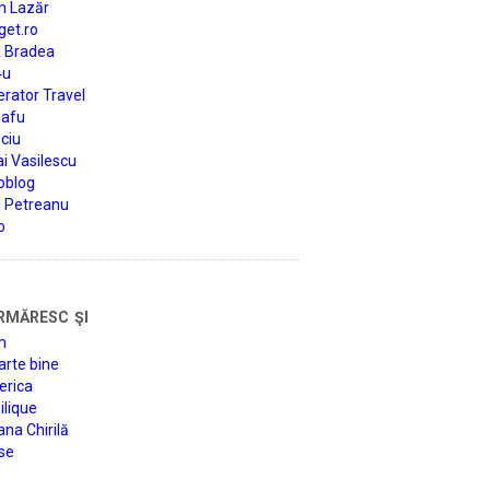
n Lazăr
get.ro
a Bradea
4u
rator Travel
afu
ciu
i Vasilescu
oblog
d Petreanu
o
rmăresc şi
n
arte bine
erica
lique
na Chirilă
se