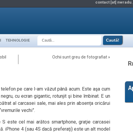
contact [at] nwradu.
I
TEHNOLOGIE
obil
Ochii sunt greu de fotografiat
»
R
A
 telefon pe care l-am văzut până acum. Este aşa cum
egru, cu ecran gigantic, rotunjit şi bine îmbinat. E un
pătrat al carcasei sale, mai ales prin absența oricărui
“vremurile vechi”.
S este cel mai arătos smartphone, graţie carcasei
nă. iPhone 4 (sau 4S dacă preferaţi) este un alt model