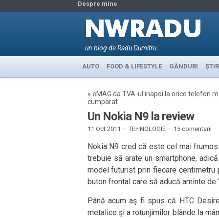
Despre mine
un blog de Radu Dumitru
AUTO
FOOD & LIFESTYLE
GÂNDURI
ȘTIR
«
eMAG da TVA-ul inapoi la orice telefon m
cumparat
Un Nokia N9 la review
11 Oct 2011 ·
TEHNOLOGIE
·
15 comentarii
Nokia N9 cred că este cel mai frumos
trebuie să arate un smartphone, adică n
model futurist prin fiecare centimetru 
buton frontal care să aducă aminte de 
Până acum aş fi spus că HTC Desire 
metalice şi a rotunjimilor blânde la mâ