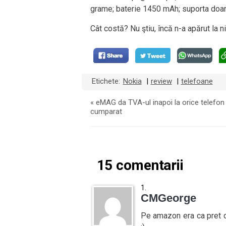
grame; baterie 1450 mAh; suporta doa
Cât costă? Nu ştiu, încă n-a apărut la n
Etichete:
Nokia
review
telefoane
|
|
«
eMAG da TVA-ul inapoi la orice telefon
cumparat
15 comentarii
CMGeorge
Pe amazon era ca pret d