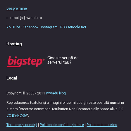
Despre mine
contact [at] nwradu.ro
YouTube
·
Facebook
·
Instagram
·
RSS Articole noi
Hosting
Cine se ocupă de
serverul tău?
Legal
Copyright © 2006 - 2011
nwradu blog
.
Reproducerea textelor și a imaginilor ce-mi aparțin este posibilă numai în
sistem "creative commons Attribution Non-Commercially Share-alike 3.0
CC BY-NC-SA
".
Termene și condiții
|
Politica de confidențialitate
|
Politica de cookies