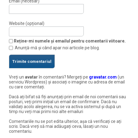
Email (necesar)
Website (opțional)
Reține-mi numele și emailul pentru comentarii viitoare.
Anunță-mă și când apar noi articole pe blog.
Vreți un
avatar
în comentarii? Mergeți pe
gravatar.com
(un
serviciu Wordpress) și asociați o imagine cu adresa de email
cu care comentați.
Dacă ați bifat să fiți anunțați prin email de noi comentarii sau
posturi, veți primi inițial un email de confirmare. Dacă nu
validați acolo alegerea, nu se va activa sistemul și după un
timp nu veți mai primi nici alte emailuri
Comentariile nu se pot edita ulterior, așa că verificați ce ați
scris. Dacă vreți să mai adăugați ceva, lăsați un nou
comentariu.