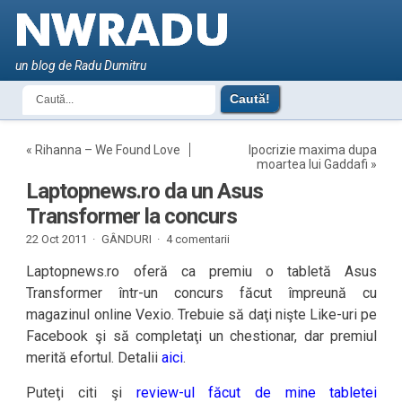
un blog de Radu Dumitru
«
Rihanna – We Found Love
Ipocrizie maxima dupa
moartea lui Gaddafi
»
Laptopnews.ro da un Asus
Transformer la concurs
22 Oct 2011 ·
GÂNDURI
·
4 comentarii
Laptopnews.ro oferă ca premiu o tabletă Asus
Transformer într-un concurs făcut împreună cu
magazinul online Vexio. Trebuie să daţi nişte Like-uri pe
Facebook şi să completaţi un chestionar, dar premiul
merită efortul. Detalii
aici
.
Puteţi citi şi
review-ul făcut de mine tabletei