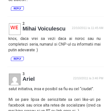
REPLY
Mihai Voiculescu
22/10/2011 la 11:45 AM
knox, daca vrei sa vezi daca ai noroc sau nu
completezi seria, numarul si CNP-ul cu informatii mai
putin adevarate :)
REPLY
Ariel
22/10/2011 la 3:46 PM
salut initiativa, insa e posibil sa fiu eu cel “ciudat”.
Mi se pare lipsa de seriozitate sa ceri like-uri pe
facebook sau orice alta retea de socializare (cred ca
mai bine cereau si un RT cu link spre ei…)