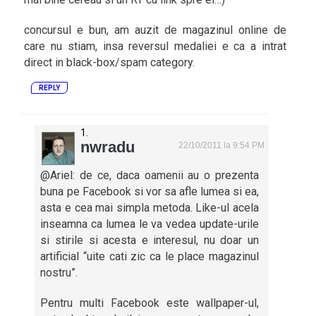
concursul e bun, am auzit de magazinul online de
care nu stiam, insa reversul medaliei e ca a intrat
direct in black-box/spam category.
REPLY
nwradu
22/10/2011 la 9:54 PM
@Ariel: de ce, daca oamenii au o prezenta
buna pe Facebook si vor sa afle lumea si ea,
asta e cea mai simpla metoda. Like-ul acela
inseamna ca lumea le va vedea update-urile
si stirile si acesta e interesul, nu doar un
artificial “uite cati zic ca le place magazinul
nostru”.
Pentru multi Facebook este wallpaper-ul,