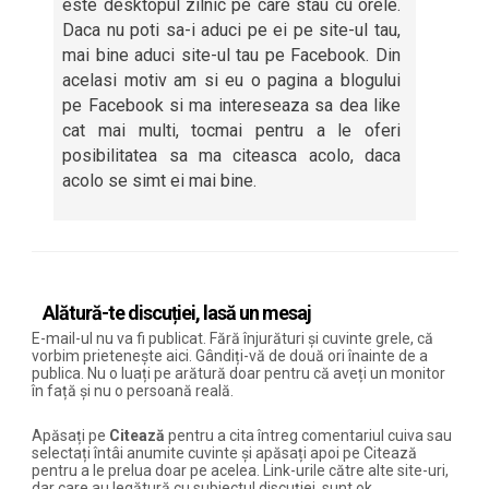
este desktopul zilnic pe care stau cu orele.
Daca nu poti sa-i aduci pe ei pe site-ul tau,
mai bine aduci site-ul tau pe Facebook. Din
acelasi motiv am si eu o pagina a blogului
pe Facebook si ma intereseaza sa dea like
cat mai multi, tocmai pentru a le oferi
posibilitatea sa ma citeasca acolo, daca
acolo se simt ei mai bine.
Alătură-te discuției, lasă un mesaj
E-mail-ul nu va fi publicat. Fără înjurături și cuvinte grele, că
vorbim prietenește aici. Gândiți-vă de două ori înainte de a
publica. Nu o luați pe arătură doar pentru că aveți un monitor
în față și nu o persoană reală.
Apăsați pe
Citează
pentru a cita întreg comentariul cuiva sau
selectați întâi anumite cuvinte și apăsați apoi pe Citează
pentru a le prelua doar pe acelea. Link-urile către alte site-uri,
dar care au legătură cu subiectul discuției, sunt ok.