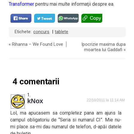
Transformer
pentru mai multe informaţii despre ea.
Etichete:
concurs
tablete
|
«
Rihanna – We Found Love
Ipocrizie maxima dupa
moartea lui Gaddafi
»
4 comentarii
kNox
22/10/2011 la 11:14 AM
Lol, ma apucasem sa completez pana am ajuns la
campul obligatoriu de “Seria si numarul CI”. Mie nu-
mi place sa-mi dau numarul de telefon, d-apăi datele
de buletin…