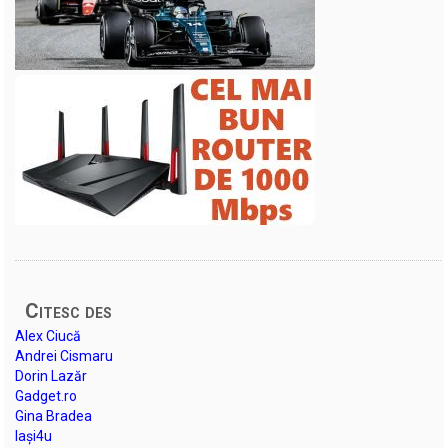
Citesc des
Alex Ciucă
Andrei Cismaru
Dorin Lazăr
Gadget.ro
Gina Bradea
Iași4u