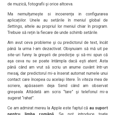
de muzică, fotografii şi orice altceva.
Ma nemulțumește si incoerența in configurarea
aplicațiilor. Unele au setările în meniul global de
Settings
, altele au propriul lor meniul chiar în program.
Trebuie să rețin la fiecare de unde schimb setările.
Am avut ceva probleme şi cu predictorul de text, încât
până la urma l-am dezactivat. Obişnuiam să mă uit pe
site-uri funny la greşeli de predicţie şi să-mi spun că
aşa ceva nu se poate întâmpla dacă eşti atent. Asta
până când am vrut să scriu un anume cuvânt într-un
mesaj, dar predictorul mi-a înserat automat numele unui
contact care începea cu acelaşi litere. În viteza mea de
scriere, apăsasem deja Send când am observat
greşeala. Altădată am scris “tare” şi telefonul mi-a
sugerat “rahat”.
Ce am admirat mereu la Apple este faptul că
au suport
pentru limba română
. Se pot introduce toate