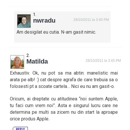
nwradu
28/10/2011 la 3:40 PM
Am desigilat eu cutia. N-am gasit nimic.
Matilda
28/10/2011 la 3:45 PM
Exhaustiv. Ok, nu pot sa ma abtin: manelistic mai
arata pe alb! :) cat despre agrafa de care trebuia sa o
folosesti pt a scoate cartela… Nici eu nu am gasit-o.
Oricum, ai dreptate cu atitudinea “noi suntem Apple,
tu faci cum vrem noi”. Asta e singurul lucru care ne
determina pe multi sa zicem nu din start la aproape
orice produs Apple.
REPLY