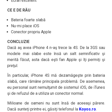
Ecran excelent
CE E DE RĂU
Bateria foarte slabă
Nu-mi place iOS
Conector propriu Apple
CONCLUZIE
Dacă aş avea iPhone 4 n-aş trece la 4S. De la 3GS sau
modele mai slabe este însă un salt semnificativ şi
merită făcut, asta dacă eşti fan Apple şi îţi permiţi şi
preţul.
În particular, iPhone 4S mă dezamăgeşte prin bateria
slabă, care rămâne principala problemă. De asemenea,
eu personal sunt nemulţumit de sistemul iOS, de iTunes
şi de refuzul de a utiliza un conector normal.
Milioane de oameni nu sunt însă de aceeaşi părere.
Dacă sunteţi printre ei, găsiţi telefonul la
Koyos.ro
.