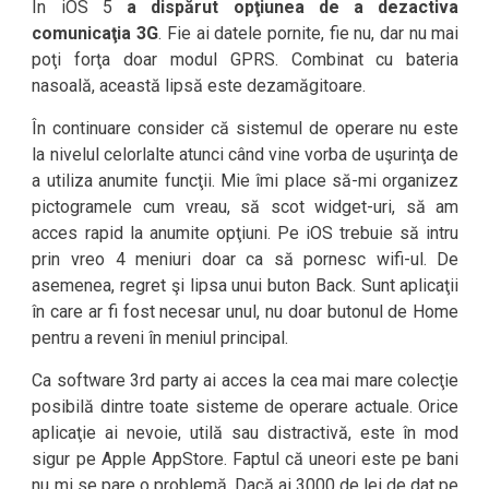
În iOS 5
a dispărut opţiunea de a dezactiva
comunicaţia 3G
. Fie ai datele pornite, fie nu, dar nu mai
poţi forţa doar modul GPRS. Combinat cu bateria
nasoală, această lipsă este dezamăgitoare.
În continuare consider că sistemul de operare nu este
la nivelul celorlalte atunci când vine vorba de uşurinţa de
a utiliza anumite funcţii. Mie îmi place să-mi organizez
pictogramele cum vreau, să scot widget-uri, să am
acces rapid la anumite opţiuni. Pe iOS trebuie să intru
prin vreo 4 meniuri doar ca să pornesc wifi-ul. De
asemenea, regret şi lipsa unui buton Back. Sunt aplicaţii
în care ar fi fost necesar unul, nu doar butonul de Home
pentru a reveni în meniul principal.
Ca software 3rd party ai acces la cea mai mare colecţie
posibilă dintre toate sisteme de operare actuale. Orice
aplicaţie ai nevoie, utilă sau distractivă, este în mod
sigur pe Apple AppStore. Faptul că uneori este pe bani
nu mi se pare o problemă. Dacă ai 3000 de lei de dat pe