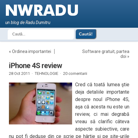
un blog de Radu Dumitru
«
Ordinea importantei
Software gratuit, partea
doi
»
iPhone 4S review
28 Oct 2011 ·
TEHNOLOGIE
·
20 comentarii
Cred că toată lumea ştie
deja detaliile importante
despre noul iPhone 4S,
aşa că acesta nu este un
review, ci mai degrabă
vreau să clarific câteva
aspecte subiective, care
nu pot fi deduse din ce scrie pe hârtie şi pe site-urile