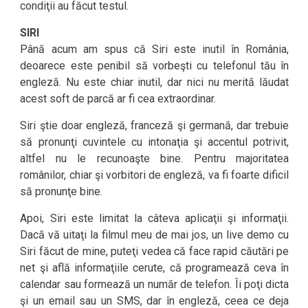
condiţii au făcut testul.
SIRI
Până acum am spus că Siri este inutil în România,
deoarece este penibil să vorbeşti cu telefonul tău în
engleză. Nu este chiar inutil, dar nici nu merită lăudat
acest soft de parcă ar fi cea extraordinar.
Siri ştie doar engleză, franceză şi germană, dar trebuie
să pronunţi cuvintele cu intonaţia şi accentul potrivit,
altfel nu le recunoaşte bine. Pentru majoritatea
românilor, chiar şi vorbitori de engleză, va fi foarte dificil
să pronunţe bine.
Apoi, Siri este limitat la câteva aplicaţii şi informaţii.
Dacă vă uitaţi la filmul meu de mai jos, un live demo cu
Siri făcut de mine, puteţi vedea că face rapid căutări pe
net şi află informaţiile cerute, că programează ceva în
calendar sau formează un număr de telefon. Îi poţi dicta
şi un email sau un SMS, dar în engleză, ceea ce deja