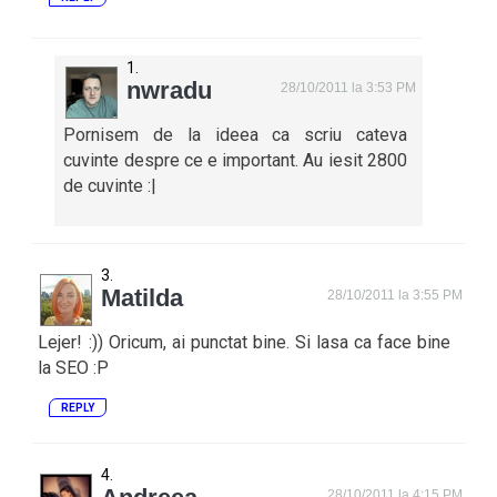
nwradu
28/10/2011 la 3:53 PM
Pornisem de la ideea ca scriu cateva
cuvinte despre ce e important. Au iesit 2800
de cuvinte :|
Matilda
28/10/2011 la 3:55 PM
Lejer! :)) Oricum, ai punctat bine. Si lasa ca face bine
la SEO :P
REPLY
28/10/2011 la 4:15 PM