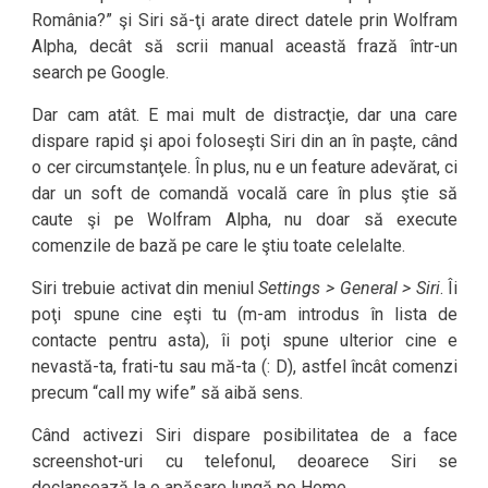
România?” şi Siri să-ţi arate direct datele prin Wolfram
Alpha, decât să scrii manual această frază într-un
search pe Google.
Dar cam atât. E mai mult de distracţie, dar una care
dispare rapid şi apoi foloseşti Siri din an în paşte, când
o cer circumstanţele. În plus, nu e un feature adevărat, ci
dar un soft de comandă vocală care în plus ştie să
caute şi pe Wolfram Alpha, nu doar să execute
comenzile de bază pe care le ştiu toate celelalte.
Siri trebuie activat din meniul
Settings > General > Siri
. Îi
poţi spune cine eşti tu (m-am introdus în lista de
contacte pentru asta), îi poţi spune ulterior cine e
nevastă-ta, frati-tu sau mă-ta (: D), astfel încât comenzi
precum “call my wife” să aibă sens.
Când activezi Siri dispare posibilitatea de a face
screenshot-uri cu telefonul, deoarece Siri se
declanşează la o apăsare lungă pe Home.