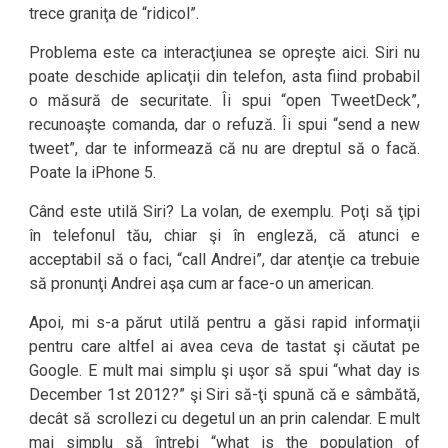
trece graniţa de “ridicol”.
Problema este ca interacţiunea se opreşte aici. Siri nu
poate deschide aplicaţii din telefon, asta fiind probabil
o măsură de securitate. Îi spui “open TweetDeck”,
recunoaşte comanda, dar o refuză. Îi spui “send a new
tweet”, dar te informează că nu are dreptul să o facă.
Poate la iPhone 5.
Când este utilă Siri? La volan, de exemplu. Poţi să ţipi
în telefonul tău, chiar şi în engleză, că atunci e
acceptabil să o faci, “call Andrei”, dar atenţie ca trebuie
să pronunţi Andrei aşa cum ar face-o un american.
Apoi, mi s-a părut utilă pentru a găsi rapid informaţii
pentru care altfel ai avea ceva de tastat şi căutat pe
Google. E mult mai simplu şi uşor să spui “what day is
December 1st 2012?” şi Siri să-ţi spună că e sâmbătă,
decât să scrollezi cu degetul un an prin calendar. E mult
mai simplu să întrebi “what is the population of