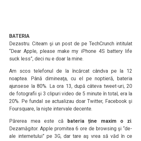
BATERIA
Dezastru. Citeam şi un post de pe TechCrunch intitulat
“Dear Apple, please make my iPhone 4S battery life
suck less”, deci nu e doar la mine.
Am scos telefonul de la încărcat cândva pe la 12
noaptea. Până dimineaţa, cu el pe noptieră, bateria
ajunsese la 80%. La ora 13, după câteva tweet-uri, 20
de fotografii şi 3 clipuri video de 5 minute în total, era la
20%. Pe fundal se actualizau doar Twitter, Facebook şi
Foursquare, la nişte intervale decente.
Părerea mea este că
bateria ține maxim o zi
.
Dezamăgitor. Apple promitea 6 ore de browsing şi “de-
ale internetului” pe 3G, dar tare aş vrea să văd în ce