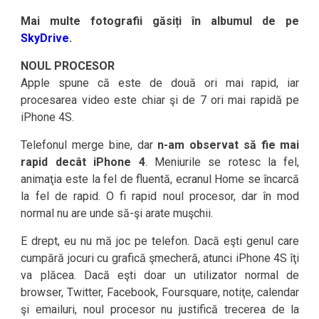
Mai multe fotografii găsiți în albumul de pe
SkyDrive
.
NOUL PROCESOR
Apple spune că este de două ori mai rapid, iar
procesarea video este chiar şi de 7 ori mai rapidă pe
iPhone 4S.
Telefonul merge bine, dar
n-am observat să fie mai
rapid decât iPhone 4
. Meniurile se rotesc la fel,
animaţia este la fel de fluentă, ecranul Home se încarcă
la fel de rapid. O fi rapid noul procesor, dar în mod
normal nu are unde să-şi arate muşchii.
E drept, eu nu mă joc pe telefon. Dacă eşti genul care
cumpără jocuri cu grafică şmecheră, atunci iPhone 4S îţi
va plăcea. Dacă eşti doar un utilizator normal de
browser, Twitter, Facebook, Foursquare, notiţe, calendar
şi emailuri, noul procesor nu justifică trecerea de la