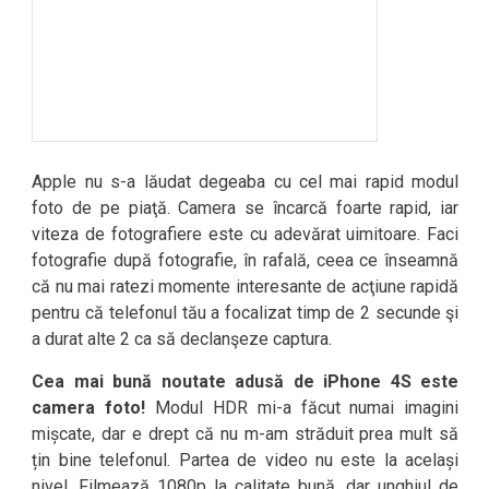
Apple nu s-a lăudat degeaba cu cel mai rapid modul
foto de pe piaţă. Camera se încarcă foarte rapid, iar
viteza de fotografiere este cu adevărat uimitoare. Faci
fotografie după fotografie, în rafală, ceea ce înseamnă
că nu mai ratezi momente interesante de acţiune rapidă
pentru că telefonul tău a focalizat timp de 2 secunde şi
a durat alte 2 ca să declanşeze captura.
Cea mai bună noutate adusă de iPhone 4S este
camera foto!
Modul HDR mi-a făcut numai imagini
mișcate, dar e drept că nu m-am străduit prea mult să
țin bine telefonul. Partea de video nu este la același
nivel. Filmează 1080p la calitate bună, dar unghiul de