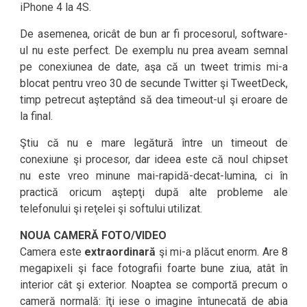
iPhone 4 la 4S.
De asemenea, oricât de bun ar fi procesorul, software-
ul nu este perfect. De exemplu nu prea aveam semnal
pe conexiunea de date, aşa că un tweet trimis mi-a
blocat pentru vreo 30 de secunde Twitter şi TweetDeck,
timp petrecut aşteptând să dea timeout-ul şi eroare de
la final.
Ştiu că nu e mare legătură între un timeout de
conexiune şi procesor, dar ideea este că noul chipset
nu este vreo minune mai-rapidă-decat-lumina, ci în
practică oricum aştepţi după alte probleme ale
telefonului şi reţelei şi softului utilizat.
NOUA CAMERĂ FOTO/VIDEO
Camera este
extraordinară
şi mi-a plăcut enorm. Are 8
megapixeli şi face fotografii foarte bune ziua, atât în
interior cât şi exterior. Noaptea se comportă precum o
cameră normală: îţi iese o imagine întunecată de abia