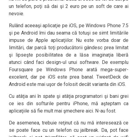
un telefon, poţi să dai şi 2 euro pe un soft de care ai
nevoie.
Rulând aceeaşi aplicaţie pe iOS, pe Windows Phone 7.5
şi pe Android îmi dau seama că totuşi se simt limitările
impuse de Apple aplicaţiilor. Nu este vorba doar de
limitări, dar parcă toţi producătorii gândesc prea limitat
şi lipseşte posibilitatea de a lăsa imaginaţia liberă
atunci când faci design-ul unui software. De exemplu
Foursquare pe Windows Phone arată mega-super-
excelent, dar pe iOS este prea banal. TweetDeck de
Android este mai uşor de folosit decât varianta din iOS.
Cu atâţia ani în spate şi atâţia programatori şi bani grei
ce ies din softurile pentru iPhone, mă aşteptam ca
aplicaţiile să fie mult mai şmechere aici. N-au fost.
De asemenea, trebuie reţinut că nu mă interesează ce
se poate face cu un telefon cu jailbreak. Da, pot face