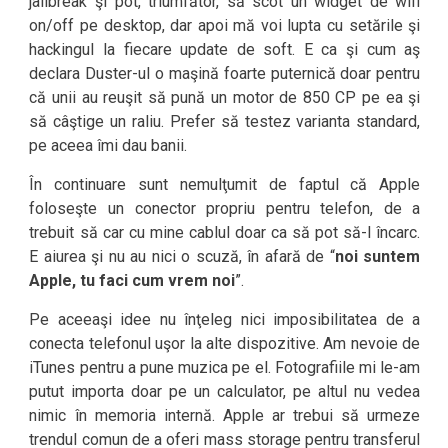
jailbreak şi pot, triumfător, să scot un widget de wifi
on/off pe desktop, dar apoi mă voi lupta cu setările şi
hackingul la fiecare update de soft. E ca şi cum aş
declara Duster-ul o maşină foarte puternică doar pentru
că unii au reuşit să pună un motor de 850 CP pe ea şi
să câştige un raliu. Prefer să testez varianta standard,
pe aceea îmi dau banii.
În continuare sunt nemulţumit de faptul că Apple
foloseşte un conector propriu pentru telefon, de a
trebuit să car cu mine cablul doar ca să pot să-l încarc.
E aiurea şi nu au nici o scuză, în afară de “
noi suntem
Apple, tu faci cum vrem noi
”.
Pe aceeaşi idee nu înţeleg nici imposibilitatea de a
conecta telefonul uşor la alte dispozitive. Am nevoie de
iTunes pentru a pune muzica pe el. Fotografiile mi le-am
putut importa doar pe un calculator, pe altul nu vedea
nimic în memoria internă. Apple ar trebui să urmeze
trendul comun de a oferi mass storage pentru transferul