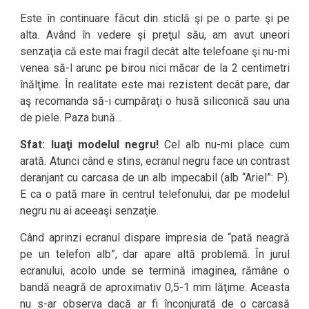
Este în continuare făcut din sticlă şi pe o parte şi pe
alta. Având în vedere şi preţul său, am avut uneori
senzaţia că este mai fragil decât alte telefoane şi nu-mi
venea să-l arunc pe birou nici măcar de la 2 centimetri
înălţime. În realitate este mai rezistent decât pare, dar
aş recomanda să-i cumpăraţi o husă siliconică sau una
de piele. Paza bună…
Sfat: luaţi modelul negru!
Cel alb nu-mi place cum
arată. Atunci când e stins, ecranul negru face un contrast
deranjant cu carcasa de un alb impecabil (alb “Ariel”: P).
E ca o pată mare în centrul telefonului, dar pe modelul
negru nu ai aceeaşi senzaţie.
Când aprinzi ecranul dispare impresia de “pată neagră
pe un telefon alb”, dar apare altă problemă. În jurul
ecranului, acolo unde se termină imaginea, rămâne o
bandă neagră de aproximativ 0,5-1 mm lăţime. Aceasta
nu s-ar observa dacă ar fi înconjurată de o carcasă