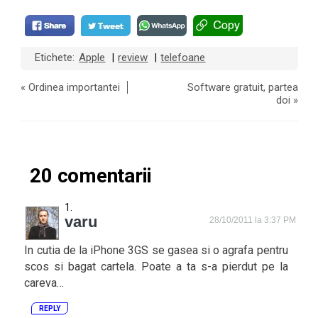
Etichete:
Apple
review
telefoane
|
|
«
Ordinea importantei
Software gratuit, partea
doi
»
20 comentarii
varu
28/10/2011 la 3:37 PM
In cutia de la iPhone 3GS se gasea si o agrafa pentru
scos si bagat cartela. Poate a ta s-a pierdut pe la
careva…
REPLY