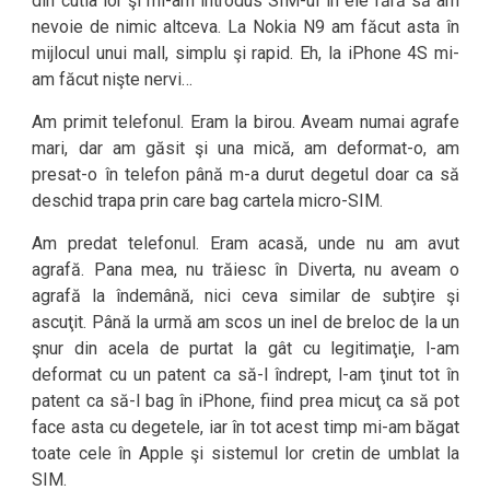
din cutia lor şi mi-am introdus SIM-ul în ele fără să am
nevoie de nimic altceva. La Nokia N9 am făcut asta în
mijlocul unui mall, simplu şi rapid. Eh, la iPhone 4S mi-
am făcut nişte nervi…
Am primit telefonul. Eram la birou. Aveam numai agrafe
mari, dar am găsit şi una mică, am deformat-o, am
presat-o în telefon până m-a durut degetul doar ca să
deschid trapa prin care bag cartela micro-SIM.
Am predat telefonul. Eram acasă, unde nu am avut
agrafă. Pana mea, nu trăiesc în Diverta, nu aveam o
agrafă la îndemână, nici ceva similar de subţire şi
ascuţit. Până la urmă am scos un inel de breloc de la un
şnur din acela de purtat la gât cu legitimaţie, l-am
deformat cu un patent ca să-l îndrept, l-am ţinut tot în
patent ca să-l bag în iPhone, fiind prea micuţ ca să pot
face asta cu degetele, iar în tot acest timp mi-am băgat
toate cele în Apple şi sistemul lor cretin de umblat la
SIM.