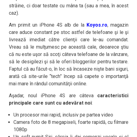
străine, ci doar testate cu mâna ta (sau a mea, în acest
caz).
Am primit un iPhone 4S alb de la
Koyos.ro
, magazin
care aduce constant pe stoc astfel de telefoane şi le şi
livrează imediat către clienţii care le-au comandat.
Vreau să le mulţumesc pe această cale, deoarece ştiu
că nu este uşor să scoţi câteva telefoane de la vânzare,
să le desigilezi şi să le oferi bloggerilor pentru testare.
Faptul că au făcut-o, în loc să încaseze nişte bani siguri,
arată că site-urile “tech” încep să capete o importanţă
mai mare în rândul comunităţii online.
Aşadar, noul iPhone 4S are câteva
caracteristici
principale care sunt cu adevărat noi
:
Un procesor mai rapid, inclusiv pe partea video
Camera foto de 8 megapixeli, foarte rapidă, cu filmare
1080p
Un soft numit Siri, căreia îi dai comenzi vocale şi el