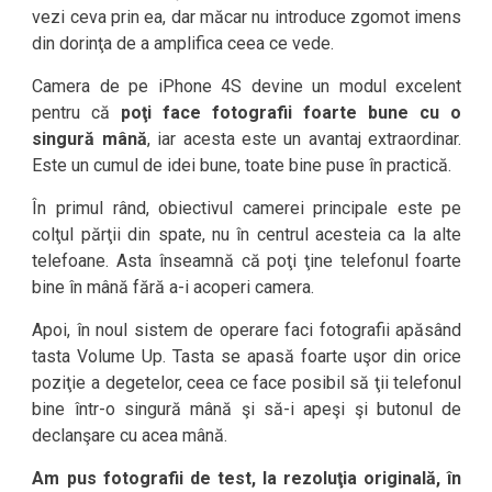
vezi ceva prin ea, dar măcar nu introduce zgomot imens
din dorinţa de a amplifica ceea ce vede.
Camera de pe iPhone 4S devine un modul excelent
pentru că
poţi face fotografii foarte bune cu o
singură mână
, iar acesta este un avantaj extraordinar.
Este un cumul de idei bune, toate bine puse în practică.
În primul rând, obiectivul camerei principale este pe
colţul părţii din spate, nu în centrul acesteia ca la alte
telefoane. Asta înseamnă că poţi ţine telefonul foarte
bine în mână fără a-i acoperi camera.
Apoi, în noul sistem de operare faci fotografii apăsând
tasta Volume Up. Tasta se apasă foarte uşor din orice
poziţie a degetelor, ceea ce face posibil să ţii telefonul
bine într-o singură mână şi să-i apeşi şi butonul de
declanşare cu acea mână.
Am pus fotografii de test, la rezoluţia originală, în