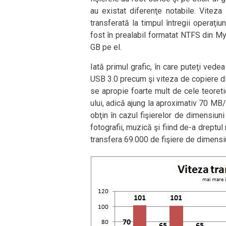
au existat diferenţe notabile. Viteza
transferată la timpul întregii operaţiun
fost în prealabil formatat NTFS din My
GB pe el.
Iată primul grafic, în care puteţi vede
USB 3.0 precum şi viteza de copiere din
se apropie foarte mult de cele teoreti
ului, adică ajung la aproximativ 70 MB/
obţin în cazul fişierelor de dimensiuni
fotografii, muzică şi fiind de-a dreptu
transfera 69.000 de fişiere de dimensiu