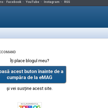
ro ·
Facebook
·
YouTube
·
Instagram
·
RSS
ecomand
Îți place blogul meu?
pasă acest buton înainte de a
cumpăra de la eMAG
și vei susține acest site.