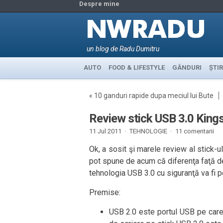
Despre mine
un blog de Radu Dumitru
AUTO
FOOD & LIFESTYLE
GÂNDURI
ȘTIR
«
10 ganduri rapide dupa meciul lui Bute
Review stick USB 3.0 King
11 Jul 2011 ·
TEHNOLOGIE
·
11 comentarii
Ok, a sosit şi marele review al stick-
pot spune de acum că diferenţa faţă de
tehnologia USB 3.0 cu siguranţă va fi pe
Premise:
USB 2.0 este portul USB pe care 