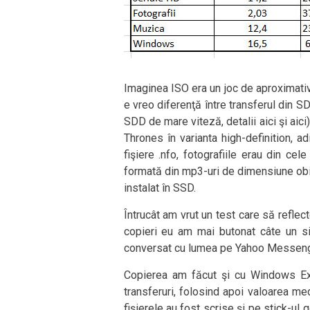
Imaginea ISO era un joc de aproximati
e vreo diferenţă între transferul din S
SDD de mare viteză, detalii aici şi aic
Thrones în varianta high-definition, a
fişiere .nfo, fotografiile erau din ce
formată din mp3-uri de dimensiune obiş
instalat în SSD.
Întrucât am vrut un test care să reflect
copieri eu am mai butonat câte un s
conversat cu lumea pe Yahoo Messenger
Copierea am făcut şi cu Windows Ex
transferuri, folosind apoi valoarea med
fişierele au fost scrise şi pe stick-ul g