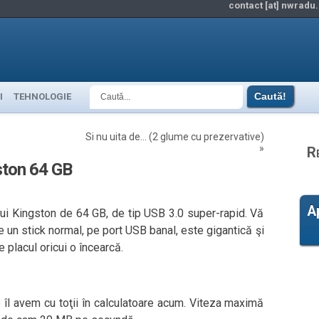
contact [at] nwradu.
I
TEHNOLOGIE
Si nu uita de… (2 glume cu prezervative)
»
R
ston 64 GB
A
ului Kingston de 64 GB, de tip USB 3.0 super-rapid. Vă
 un stick normal, pe port USB banal, este gigantică şi
 placul oricui o încearcă.
îl avem cu toţii în calculatoare acum. Viteza maximă