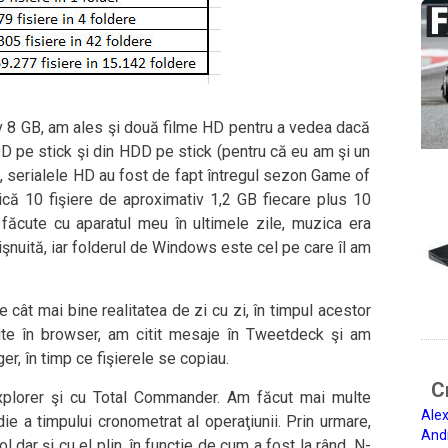
v 8 GB, am ales şi două filme HD pentru a vedea dacă
DD pe stick şi din HDD pe stick (pentru că eu am şi un
i), serialele HD au fost de fapt întregul sezon Game of
dică 10 fişiere de aproximativ 1,2 GB fiecare plus 10
le făcute cu aparatul meu în ultimele zile, muzica era
nuită, iar folderul de Windows este cel pe care îl am
e cât mai bine realitatea de zi cu zi, în timpul acestor
ite în browser, am citit mesaje în Tweetdeck şi am
, în timp ce fişierele se copiau.
Ci
plorer şi cu Total Commander. Am făcut mai multe
Alex
ie a timpului cronometrat al operaţiunii. Prin urmare,
And
ol dar şi cu el plin, în funcţie de cum a fost la rând. N-