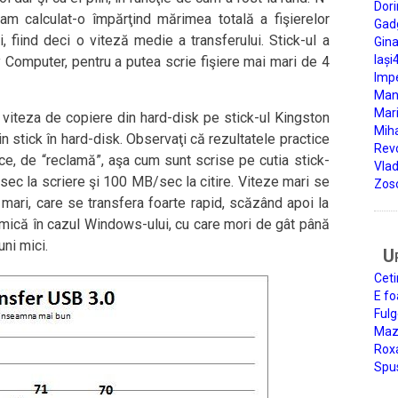
Dori
 am calculat-o împărţind mărimea totală a fişierelor
Gad
i, fiind deci o viteză medie a transferului. Stick-ul a
Gin
Iași
 Computer, pentru a putea scrie fişiere mai mari de 4
Impe
Man
Mari
a viteza de copiere din hard-disk pe stick-ul Kingston
Miha
 stick în hard-disk. Observaţi că rezultatele practice
Rev
ce, de “reclamă”, aşa cum sunt scrise pe cutia stick-
Vla
sec la scriere şi 100 MB/sec la citire. Viteze mari se
Zos
 mari, care se transfera foarte rapid, scăzând apoi la
l mică în cazul Windows-ului, cu care mori de gât până
ni mici.
U
Ceti
E fo
Fulg
Mazi
Roxa
Spu