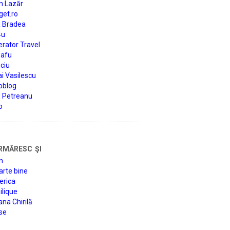
n Lazăr
get.ro
a Bradea
4u
rator Travel
afu
ciu
i Vasilescu
oblog
d Petreanu
o
rmăresc şi
n
arte bine
erica
lique
na Chirilă
se