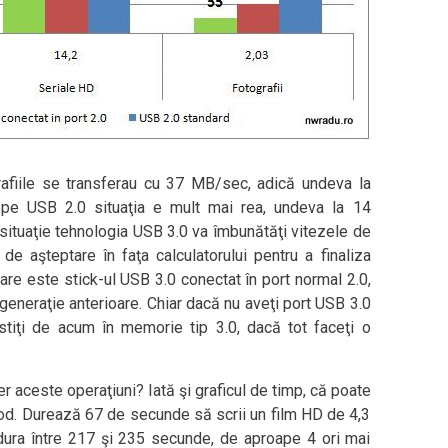
afiile se transferau cu 37 MB/sec, adică undeva la
 pe USB 2.0 situaţia e mult mai rea, undeva la 14
ituaţie tehnologia USB 3.0 va îmbunătăţi vitezele de
 de aşteptare în faţa calculatorului pentru a finaliza
care este stick-ul USB 3.0 conectat în port normal 2.0,
 generaţie anterioare. Chiar dacă nu aveţi port USB 3.0
estiţi de acum în memorie tip 3.0, dacă tot faceţi o
r aceste operaţiuni? Iată şi graficul de timp, că poate
mod. Durează 67 de secunde să scrii un film HD de 4,3
dura între 217 şi 235 secunde, de aproape 4 ori mai