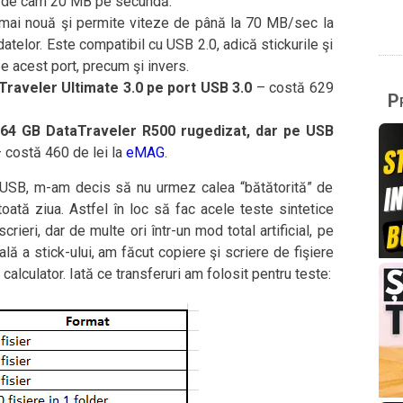
e de cam 20 MB pe secundă.
 mai nouă şi permite viteze de până la 70 MB/sec la
atelor. Este compatibil cu USB 2.0, adică stickurile şi
e acest port, precum şi invers.
raveler Ultimate 3.0 pe port USB 3.0
– costă 629
Pr
 64 GB DataTraveler R500 rugedizat, dar pe USB
– costă 460 de lei la
eMAG
.
k USB, m-am decis să nu urmez calea “bătătorită” de
toată ziua. Astfel în loc să fac acele teste sintetice
crieri, dar de multe ori într-un mod total artificial, pe
mală a stick-ului, am făcut copiere şi scriere de fişiere
calculator. Iată ce transferuri am folosit pentru teste: