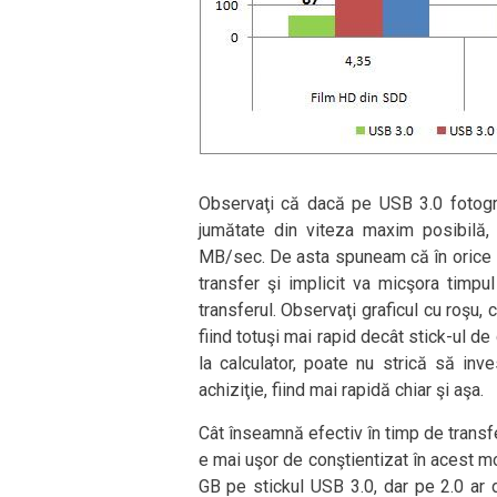
Observaţi că dacă pe USB 3.0 fotogr
jumătate din viteza maxim posibilă,
MB/sec. De asta spuneam că în orice s
transfer şi implicit va micşora timpul
transferul. Observaţi graficul cu roşu, 
fiind totuşi mai rapid decât stick-ul de
la calculator, poate nu strică să inv
achiziţie, fiind mai rapidă chiar şi aşa.
Cât înseamnă efectiv în timp de transfe
e mai uşor de conştientizat în acest 
GB pe stickul USB 3.0, dar pe 2.0 ar 