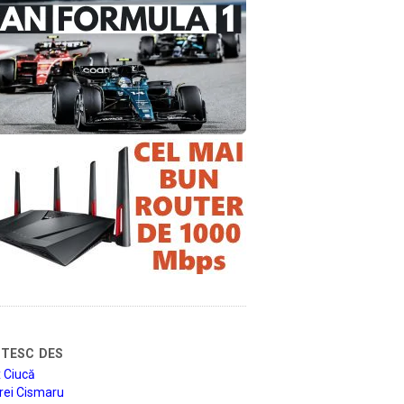
tesc des
 Ciucă
rei Cismaru