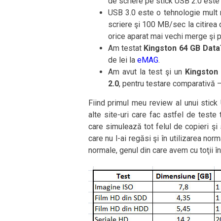
de scriere pe stick USB 2.0 est
USB 3.0 este o tehnologie mult
scriere şi 100 MB/sec la citirea d
orice aparat mai vechi merge şi p
Am testat
Kingston 64 GB DataT
de lei la
eMAG
.
Am avut la test şi un
Kingston
2.0
, pentru testare comparativă 
Fiind primul meu review al unui stic
alte site-uri care fac astfel de teste 
care simulează tot felul de copieri şi s
care nu l-ai regăsi şi în utilizarea nor
normale, genul din care avem cu toţii în 