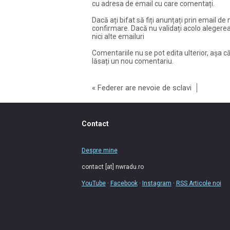
cu adresa de email cu care comentați.
Dacă ați bifat să fiți anunțați prin email de 
confirmare. Dacă nu validați acolo alegerea
nici alte emailuri
Comentariile nu se pot edita ulterior, așa că
lăsați un nou comentariu.
«
Federer are nevoie de sclavi
Contact
Despre mine
contact [at] nwradu.ro
YouTube
·
Facebook
·
Instagram
·
RSS Articole noi