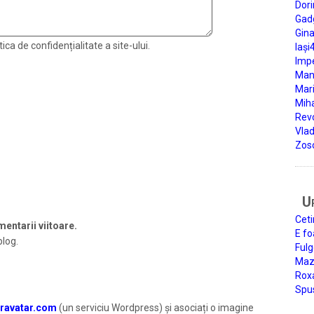
Dori
Gad
Gin
ica de confidențialitate a site-ului.
Iași
Impe
Man
Mari
Miha
Rev
Vla
Zos
U
Ceti
entarii viitoare.
E fo
blog.
Fulg
Mazi
Roxa
Spu
ravatar.com
(un serviciu Wordpress) și asociați o imagine