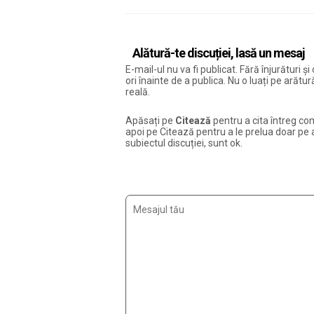
Alătură-te discuției, lasă un mesaj
E-mail-ul nu va fi publicat. Fără înjurături 
ori înainte de a publica. Nu o luați pe arăt
reală.
Apăsați pe
Citează
pentru a cita întreg com
apoi pe Citează pentru a le prelua doar pe ac
subiectul discuției, sunt ok.