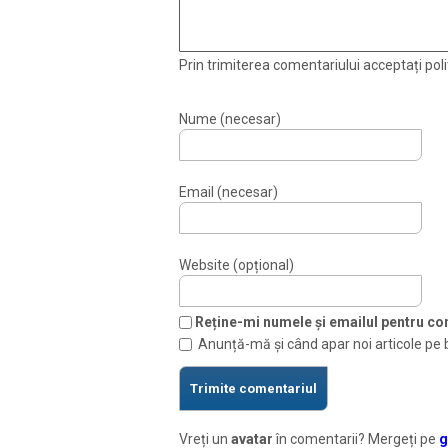
Prin trimiterea comentariului acceptați polit
Nume (necesar)
Email (necesar)
Website (opțional)
Reține-mi numele și emailul pentru com
Anunță-mă și când apar noi articole pe 
Vreți un
avatar
în comentarii? Mergeți pe
g