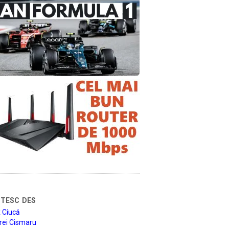
tesc des
 Ciucă
rei Cismaru