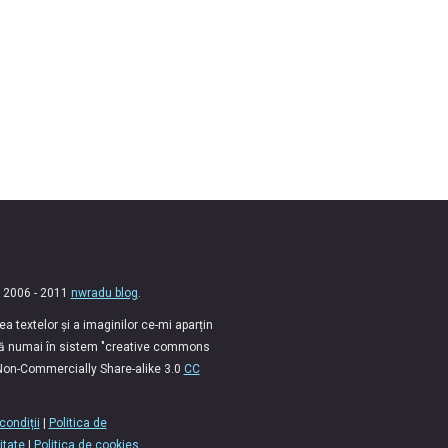
 2006 - 2011
nwradu blog
.
 textelor și a imaginilor ce-mi aparțin
lă numai în sistem "creative commons
 Non-Commercially Share-alike 3.0
CC
condiții
|
Politica de
itate
|
Politica de cookies