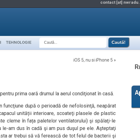
contact [at] nwradu.
I
TEHNOLOGIE
iOS 5, nu si iPhone 5
»
R
A
 pentru prima oară drumul la aerul condiţionat în casă.
 în funcţiune după o perioadă de nefolosinţă, neapărat
capacul unității interioare, scoateţi plasele de plastic
e cleme în fața paletelor ventilatorului) şi spălaţi-le
Eu le-am dus în cadă şi am pus duşul pe ele. Aşteptaţi
sta ar trebui să vă ferească de tot felul de bacterii şi