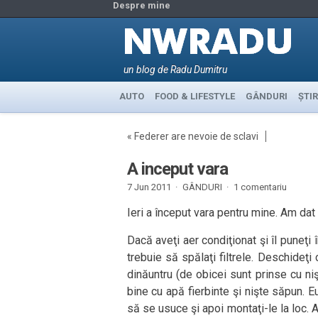
Despre mine
un blog de Radu Dumitru
AUTO
FOOD & LIFESTYLE
GÂNDURI
ȘTIR
«
Federer are nevoie de sclavi
A inceput vara
7 Jun 2011 ·
GÂNDURI
·
1 comentariu
Ieri a început vara pentru mine. Am dat
Dacă aveţi aer condiţionat şi îl puneţi
trebuie să spălaţi filtrele. Deschideţi 
dinăuntru (de obicei sunt prinse cu nişt
bine cu apă fierbinte şi nişte săpun. 
să se usuce şi apoi montaţi-le la loc. A