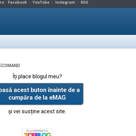
ro ·
Facebook
·
YouTube
·
Instagram
·
RSS
ecomand
Îți place blogul meu?
pasă acest buton înainte de a
cumpăra de la eMAG
și vei susține acest site.