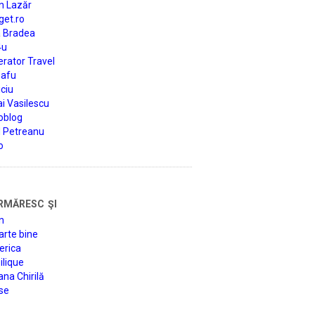
n Lazăr
get.ro
a Bradea
4u
rator Travel
afu
ciu
i Vasilescu
oblog
d Petreanu
o
rmăresc şi
n
arte bine
erica
lique
na Chirilă
se