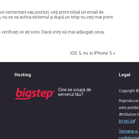
noi comentarii sau posturi, veți primi inițial un email de
, nu se va activa sistemul și după un timp nu veți mai primi
 verificați ce ați scris. Dacă vreți să mai adăugați ceva,
iOS 5, nu si iPhone 5
»
Hosting
Legal
Cine se ocupă de
Copyright ©
serverul tău?
Reproducerea
este posibi
Attribution
BY-NC-SA
".
Termene și 
confidențial