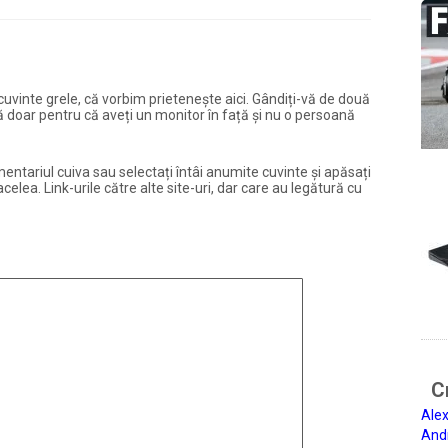
și cuvinte grele, că vorbim prietenește aici. Gândiți-vă de două
ură doar pentru că aveți un monitor în față și nu o persoană
entariul cuiva sau selectați întâi anumite cuvinte și apăsați
elea. Link-urile către alte site-uri, dar care au legătură cu
Ci
Alex
And