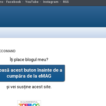
ro ·
Facebook
·
YouTube
·
Instagram
·
RSS
ecomand
Îți place blogul meu?
pasă acest buton înainte de a
cumpăra de la eMAG
și vei susține acest site.