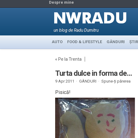
Despre mine
un blog de Radu Dumitru
AUTO
FOOD & LIFESTYLE
GÂNDURI
ȘTIR
«
Pe la Trenta
Turta dulce in forma de…
9 Apr 2011 ·
GÂNDURI
·
Spune-ți părerea
Pisică!