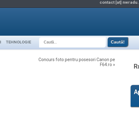
contact [at] nwradu.
I
TEHNOLOGIE
Concurs foto pentru posesori Canon pe
F64.ro
»
R
A