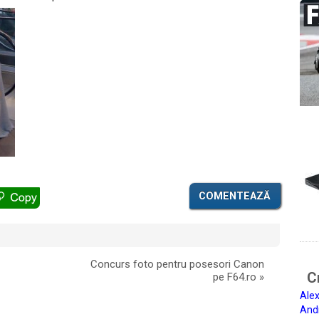
COMENTEAZĂ
Concurs foto pentru posesori Canon
Ci
pe F64.ro
»
Alex
And