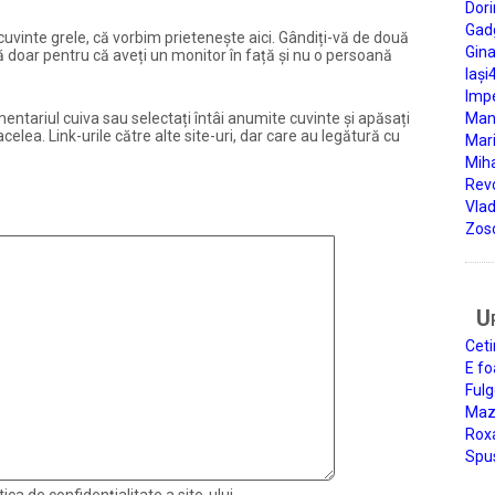
Dori
Gad
și cuvinte grele, că vorbim prietenește aici. Gândiți-vă de două
Gin
ură doar pentru că aveți un monitor în față și nu o persoană
Iași
Impe
entariul cuiva sau selectați întâi anumite cuvinte și apăsați
Man
elea. Link-urile către alte site-uri, dar care au legătură cu
Mari
Miha
Rev
Vla
Zos
U
Ceti
E fo
Fulg
Mazi
Roxa
Spu