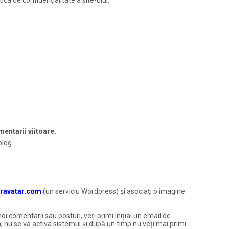
ica de confidențialitate a site-ului.
entarii viitoare.
blog.
ravatar.com
(un serviciu Wordpress) și asociați o imagine
noi comentarii sau posturi, veți primi inițial un email de
, nu se va activa sistemul și după un timp nu veți mai primi