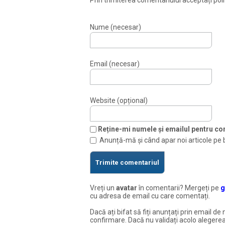
Prin trimiterea comentariului acceptați polit
Nume (necesar)
Email (necesar)
Website (opțional)
Reține-mi numele și emailul pentru com
Anunță-mă și când apar noi articole pe 
Vreți un
avatar
în comentarii? Mergeți pe
g
cu adresa de email cu care comentați.
Dacă ați bifat să fiți anunțați prin email de 
confirmare. Dacă nu validați acolo alegerea