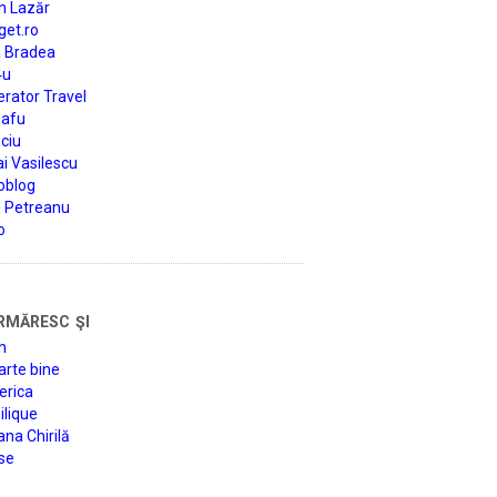
n Lazăr
get.ro
a Bradea
4u
rator Travel
afu
ciu
i Vasilescu
oblog
d Petreanu
o
rmăresc şi
n
arte bine
erica
lique
na Chirilă
se