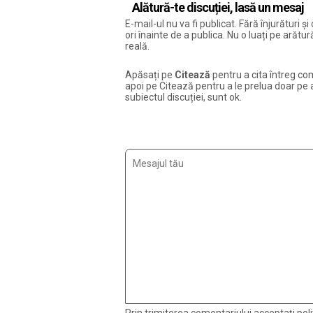
Alătură-te discuției, lasă un mesaj
E-mail-ul nu va fi publicat. Fără înjurături 
ori înainte de a publica. Nu o luați pe arăt
reală.
Apăsați pe
Citează
pentru a cita întreg com
apoi pe Citează pentru a le prelua doar pe ac
subiectul discuției, sunt ok.