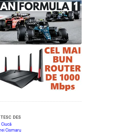
tesc des
 Ciucă
rei Cismaru