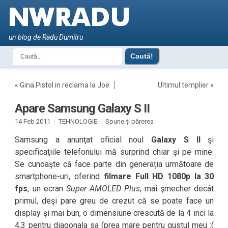
un blog de Radu Dumitru
«
Gina Pistol in reclama la Joe
Ultimul templier
»
Apare Samsung Galaxy S II
14 Feb 2011 ·
TEHNOLOGIE
·
Spune-ți părerea
Samsung a anunţat oficial noul
Galaxy S II
şi
specificaţiile telefonului mă surprind chiar şi pe mine.
Se cunoaşte că face parte din generaţia următoare de
smartphone-uri, oferind
filmare Full HD 1080p la 30
fps
, un ecran
Super AMOLED Plus
, mai şmecher decât
primul, deşi pare greu de crezut că se poate face un
display şi mai bun, o dimensiune crescută de la 4 inci la
4,3 pentru diagonala sa (prea mare pentru gustul meu :(