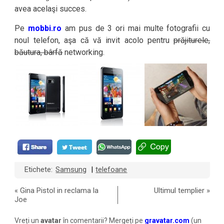
avea acelaşi succes.
Pe
mobbi.ro
am pus de 3 ori mai multe fotografii cu
noul telefon, aşa că vă invit acolo pentru
prăjiturele,
băutura, bârfă
networking.
Etichete:
Samsung
telefoane
|
«
Gina Pistol in reclama la
Ultimul templier
»
Joe
Vreți un
avatar
în comentarii? Mergeți pe
gravatar.com
(un