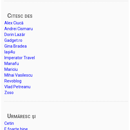
Citesc des
Alex Ciucă
Andrei Cismaru
Dorin Lazăr
Gadget.ro
Gina Bradea
Iași4u
Imperator Travel
Manafu
Mariciu
Mihai Vasilescu
Revoblog
Vlad Petreanu
Zoso
Urmăresc şi
Cetin
E foarte bine