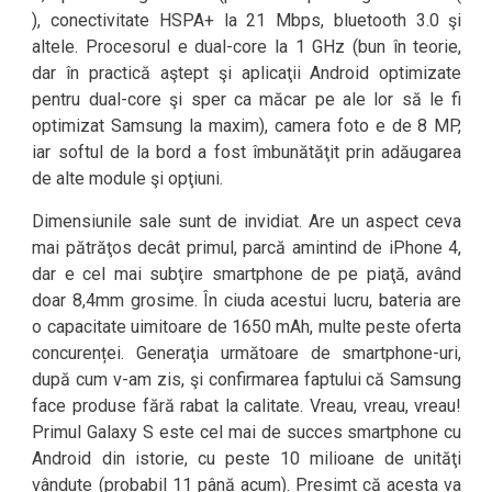
), conectivitate HSPA+ la 21 Mbps, bluetooth 3.0 şi
altele. Procesorul e dual-core la 1 GHz (bun în teorie,
dar în practică aştept şi aplicaţii Android optimizate
pentru dual-core şi sper ca măcar pe ale lor să le fi
optimizat Samsung la maxim), camera foto e de 8 MP,
iar softul de la bord a fost îmbunătăţit prin adăugarea
de alte module şi opţiuni.
Dimensiunile sale sunt de invidiat. Are un aspect ceva
mai pătrăţos decât primul, parcă amintind de iPhone 4,
dar e cel mai subţire smartphone de pe piaţă, având
doar 8,4mm grosime. În ciuda acestui lucru, bateria are
o capacitate uimitoare de 1650 mAh, multe peste oferta
concurenței. Generaţia următoare de smartphone-uri,
după cum v-am zis, şi confirmarea faptului că Samsung
face produse fără rabat la calitate. Vreau, vreau, vreau!
Primul Galaxy S este cel mai de succes smartphone cu
Android din istorie, cu peste 10 milioane de unităţi
vândute (probabil 11 până acum). Presimt că acesta va