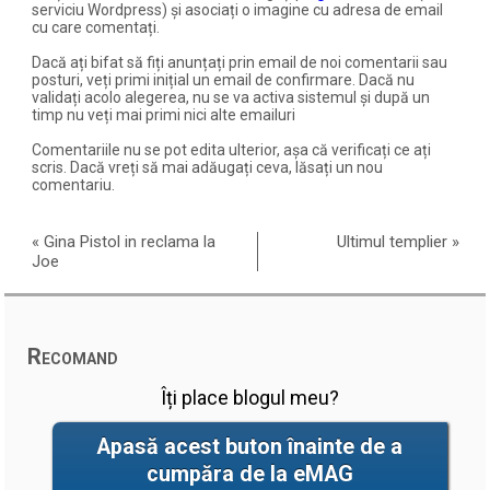
serviciu Wordpress) și asociați o imagine cu adresa de email
cu care comentați.
Dacă ați bifat să fiți anunțați prin email de noi comentarii sau
posturi, veți primi inițial un email de confirmare. Dacă nu
validați acolo alegerea, nu se va activa sistemul și după un
timp nu veți mai primi nici alte emailuri
Comentariile nu se pot edita ulterior, așa că verificați ce ați
scris. Dacă vreți să mai adăugați ceva, lăsați un nou
comentariu.
«
Gina Pistol in reclama la
Ultimul templier
»
Joe
Recomand
Îți place blogul meu?
Apasă acest buton înainte de a
cumpăra de la eMAG