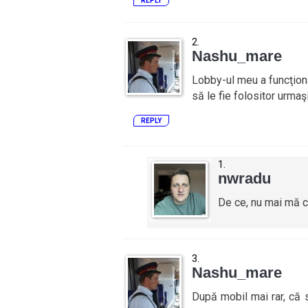
REPLY
Nashu_mare
Lobby-ul meu a funcţiona
să le fie folositor urmaş
REPLY
nwradu
De ce, nu mai mă c
Nashu_mare
După mobil mai rar, că s