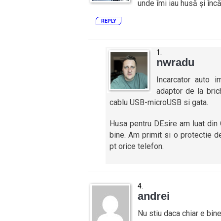
unde îmi iau husă şi înc
REPLY
nwradu
Incarcator auto 
adaptor de la bri
cablu USB-microUSB si gata.
Husa pentru DEsire am luat din C
bine. Am primit si o protectie d
pt orice telefon.
andrei
Nu stiu daca chiar e bine