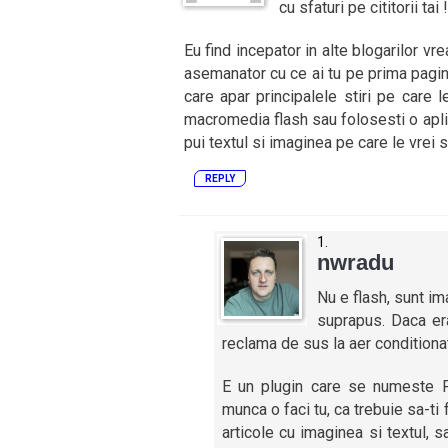
cu sfaturi pe cititorii tai !
Eu find incepator in alte blogarilor v
asemanator cu ce ai tu pe prima pagina
care apar principalele stiri pe care l
macromedia flash sau folosesti o apli
pui textul si imaginea pe care le vrei si
REPLY
nwradu
Nu e flash, sunt im
suprapus. Daca era
reclama de sus la aer conditiona
E un plugin care se numeste Fe
munca o faci tu, ca trebuie sa-ti 
articole cu imaginea si textul, 