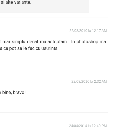
i alte variante.
22/08/2010 la 12:17 AM
lt mai simplu decat ma asteptam . In photoshop ma
 ca pot sa le fac cu usurinta.
22/08/2010 la 2:32 AM
 bine, bravo!
24/04/2014 la 12:40 PM