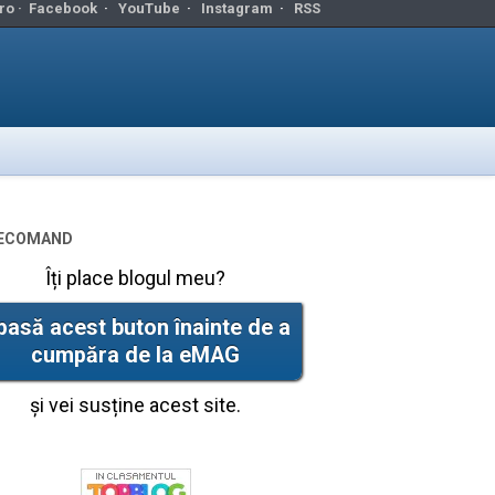
ro ·
Facebook
·
YouTube
·
Instagram
·
RSS
ecomand
Îți place blogul meu?
pasă acest buton înainte de a
cumpăra de la eMAG
și vei susține acest site.