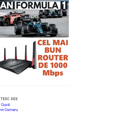
tesc des
 Ciucă
rei Cismaru