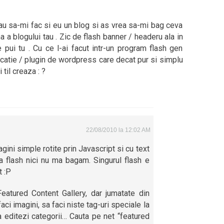
reau sa-mi fac si eu un blog si as vrea sa-mi bag ceva
 a blogului tau . Zic de flash banner / headeru ala in
e pui tu . Cu ce l-ai facut intr-un program flash gen
catie / plugin de wordpress care decat pur si simplu
 til creaza : ?
22/08/2010 la 12:02 AM
agini simple rotite prin Javascript si cu text
 flash nici nu ma bagam. Singurul flash e
t :P
atured Content Gallery, dar jumatate din
faci imagini, sa faci niste tag-uri speciale la
sa editezi categorii… Cauta pe net “featured