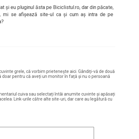
t și eu pluginul ăsta pe Biciclistul.ro, dar din păcate,
, mi se afișează site-ul ca și cum aș intra de pe
a?
și cuvinte grele, că vorbim prietenește aici. Gândiți-vă de două
ură doar pentru că aveți un monitor în față și nu o persoană
entariul cuiva sau selectați întâi anumite cuvinte și apăsați
elea. Link-urile către alte site-uri, dar care au legătură cu