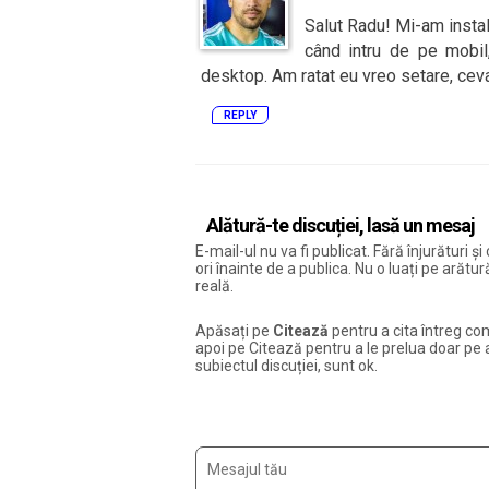
Salut Radu! Mi-am instala
când intru de pe mobil
desktop. Am ratat eu vreo setare, cev
REPLY
Alătură-te discuției, lasă un mesaj
E-mail-ul nu va fi publicat. Fără înjurături 
ori înainte de a publica. Nu o luați pe arăt
reală.
Apăsați pe
Citează
pentru a cita întreg com
apoi pe Citează pentru a le prelua doar pe ac
subiectul discuției, sunt ok.