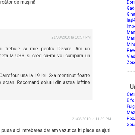
ărcător de maşină.
Dori
Gad
Gin
Iași
Impe
Man
21/08/2010 la 10:57 PM
Mari
Miha
imi trebuie si mie pentru Desire. Am un
Rev
cheta la USB si cred ca-mi voi cumpara un
Vla
Zos
arrefour una la 19 lei. S-a mentinut foarte
e ecran. Recomand solutii din astea ieftine
U
Ceti
E fo
Fulg
Mazi
Roxa
21/08/2010 la 11:39 PM
Spu
 pusa aici intrebarea dar am vazut ca iti place sa ajuti