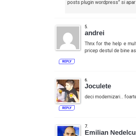
posts plugin wordpress” si apar s
andrei
Thnx for the help e mu
pricep destul de bine asa
REPLY
Joculete
deci modernizari… foarte
REPLY
Emilian Nedelcu