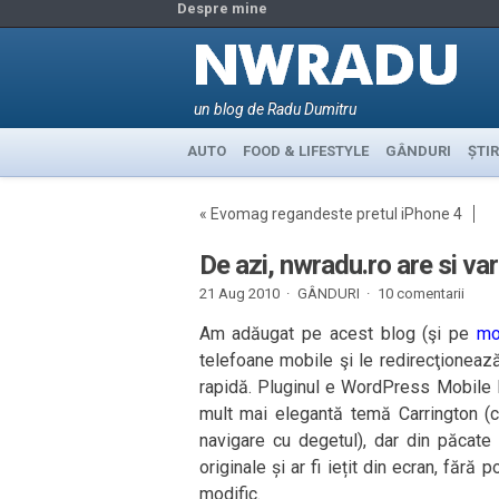
Despre mine
un blog de Radu Dumitru
AUTO
FOOD & LIFESTYLE
GÂNDURI
ȘTIR
«
Evomag regandeste pretul iPhone 4
De azi, nwradu.ro are si va
21 Aug 2010 ·
GÂNDURI
·
10 comentarii
Am adăugat pe acest blog (şi pe
mo
telefoane mobile şi le redirecţioneaz
rapidă. Pluginul e WordPress Mobile P
mult mai elegantă temă Carrington (c
navigare cu degetul), dar din păcate 
originale și ar fi iețit din ecran, fără
modific.