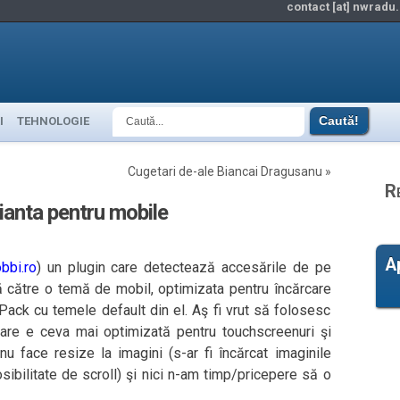
contact [at] nwradu.
I
TEHNOLOGIE
Cugetari de-ale Biancai Dragusanu
»
R
rianta pentru mobile
A
bbi.ro
) un plugin care detectează accesările de pe
ă către o temă de mobil, optimizata pentru încărcare
ack cu temele default din el. Aş fi vrut să folosesc
are e ceva mai optimizată pentru touchscreenuri şi
nu face resize la imagini (s-ar fi încărcat imaginile
 posibilitate de scroll) şi nici n-am timp/pricepere să o