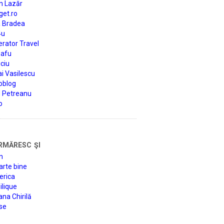
n Lazăr
get.ro
a Bradea
4u
rator Travel
afu
ciu
i Vasilescu
oblog
d Petreanu
o
rmăresc şi
n
arte bine
erica
lique
na Chirilă
se