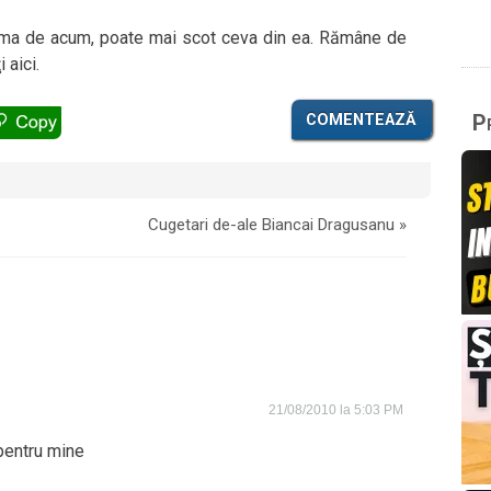
ema de acum, poate mai scot ceva din ea. Rămâne de
 aici.
Pr
COMENTEAZĂ
Cugetari de-ale Biancai Dragusanu
»
21/08/2010 la 5:03 PM
pentru mine