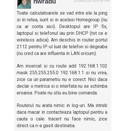
nwradu
22/06/2010 la 9:54 PM
Toate calculatoarele se vad intre ele la ping
si in retea, sunt si in acelasi Homegroup (nu
ca ar conta aici). Desktopul are IP fix,
laptopul si telefonul iau prin DHCP (tot ce e
wireless adica). Am deschis in router portul
2112 pentru IP-ul luat de telefon si degeaba
(nu cred ca are influenta in LAN oricum).
Am incercat si cu route add 192.168.1.102
mask 255.255.255.0 192.168.1.1 si nu vrea,
zice ca un parametru nu e corect. Nici daca
declar o metrica si o interfata nu se schimba
eroarea. Poate nu stiu eu bine comanda.
Routerul nu arata nimic in log-uri. Ma intreb
daca macar in contacteaza laptopul pentru a
cauta o cale. tracert nu face nimic, zice
direct ca n-a gasit destinatia.