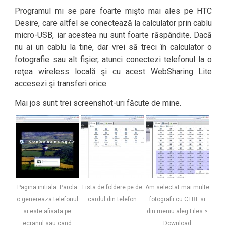
Programul mi se pare foarte mişto mai ales pe HTC
Desire, care altfel se conectează la calculator prin cablu
micro-USB, iar acestea nu sunt foarte răspândite. Dacă
nu ai un cablu la tine, dar vrei să treci în calculator o
fotografie sau alt fişier, atunci conectezi telefonul la o
reţea wireless locală şi cu acest WebSharing Lite
accesezi şi transferi orice.
Mai jos sunt trei screenshot-uri făcute de mine.
Pagina initiala. Parola
Lista de foldere pe de
Am selectat mai multe
o genereaza telefonul
cardul din telefon
fotografii cu CTRL si
si este afisata pe
din meniu aleg Files >
ecranul sau cand
Download