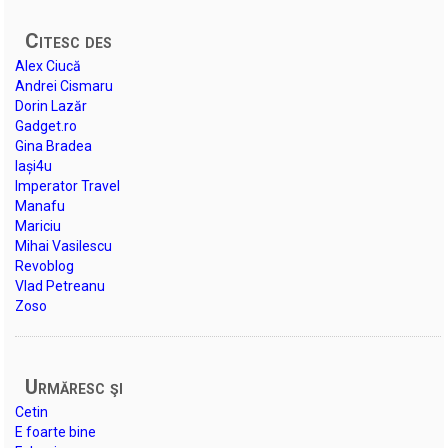
Citesc des
Alex Ciucă
Andrei Cismaru
Dorin Lazăr
Gadget.ro
Gina Bradea
Iași4u
Imperator Travel
Manafu
Mariciu
Mihai Vasilescu
Revoblog
Vlad Petreanu
Zoso
Urmăresc şi
Cetin
E foarte bine