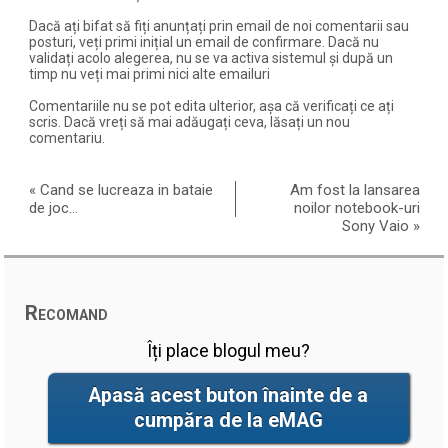
Dacă ați bifat să fiți anunțați prin email de noi comentarii sau
posturi, veți primi inițial un email de confirmare. Dacă nu
validați acolo alegerea, nu se va activa sistemul și după un
timp nu veți mai primi nici alte emailuri
Comentariile nu se pot edita ulterior, așa că verificați ce ați
scris. Dacă vreți să mai adăugați ceva, lăsați un nou
comentariu.
«
Cand se lucreaza in bataie
Am fost la lansarea
de joc…
noilor notebook-uri
Sony Vaio
»
Recomand
Îți place blogul meu?
Apasă acest buton înainte de a
cumpăra de la eMAG