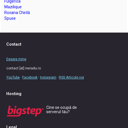
Fulgerica
Mazilique
Roxana Chirilă
Spuse
Contact
Despre mine
contact [at] nwradu.ro
YouTube
·
Facebook
·
Instagram
·
RSS Articole noi
Hosting
Cine se ocupă de
serverul tău?
Legal