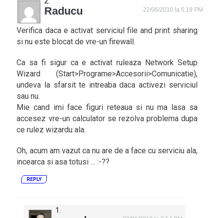
Raducu
22/06/2010 la 5:19 PM
Verifica daca e activat serviciul file and print sharing
si nu este blocat de vre-un firewall.
Ca sa fi sigur ca e activat ruleaza Network Setup
Wizard (Start>Programe>Accesorii>Comunicatie),
undeva la sfarsit te intreaba daca activezi serviciul
sau nu.
Mie cand imi face figuri reteaua si nu ma lasa sa
accesez vre-un calculator se rezolva problema dupa
ce rulez wizardu ala.
Oh, acum am vazut ca nu are de a face cu serviciu ala,
incearca si asa totusi … :-??
REPLY