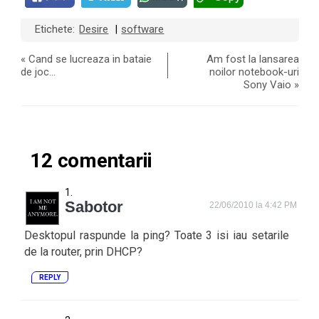
Etichete:
Desire
software
|
«
Cand se lucreaza in bataie
Am fost la lansarea
de joc…
noilor notebook-uri
Sony Vaio
»
12 comentarii
Sabotor
22/06/2010 la 4:42 PM
Desktopul raspunde la ping? Toate 3 isi iau setarile
de la router, prin DHCP?
REPLY