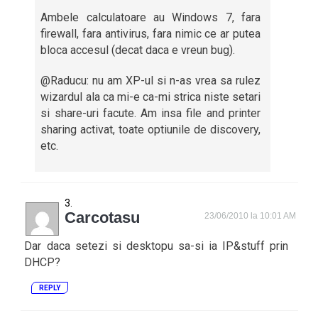
Ambele calculatoare au Windows 7, fara
firewall, fara antivirus, fara nimic ce ar putea
bloca accesul (decat daca e vreun bug).
@Raducu: nu am XP-ul si n-as vrea sa rulez
wizardul ala ca mi-e ca-mi strica niste setari
si share-uri facute. Am insa file and printer
sharing activat, toate optiunile de discovery,
etc.
Carcotasu
23/06/2010 la 10:01 AM
Dar daca setezi si desktopu sa-si ia IP&stuff prin
DHCP?
REPLY