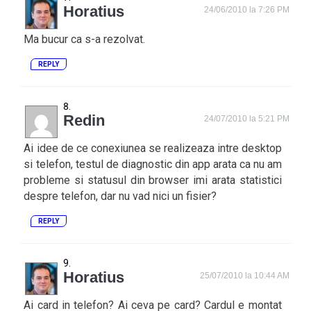
Horatius
24/06/2010 la 7:26 PM
Ma bucur ca s-a rezolvat.
REPLY
Redin
24/07/2010 la 5:21 PM
Ai idee de ce conexiunea se realizeaza intre desktop
si telefon, testul de diagnostic din app arata ca nu am
probleme si statusul din browser imi arata statistici
despre telefon, dar nu vad nici un fisier?
REPLY
Horatius
25/07/2010 la 10:44 AM
Ai card in telefon? Ai ceva pe card? Cardul e montat