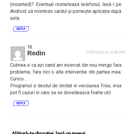
(mounted)? Eventual restarteaza telefonul, lasă-l pe
Android să monteze cardul și pornește aplicația după
asta.
REPLY
Redin
27/07/2010 la 10:46 PM
Culmea e ca azi cand am incercat din nou merge fara
probleme, fara nici o alta interventie din partea mea.
Curios…
Programul e destul de limitat in versiunea Free, insa
pot fi cazuri in care sa se dovedeasca foarte util.
REPLY
Alătură-te discuției, lasă un mesaj