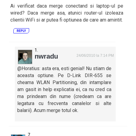
Ai verificat daca merge conectand si laptop-ul pe
wired? Daca merge asa, atunici router-ul izoleaza
clientii WiFi si ar putea fi optiunea de care am amintit.
REPLY
nwradu
24/06/2010 la 7:14 PM
@Horatius: asta era, esti genial! Nu stiam de
aceasta optiune. Pe D-Link DIR-655 se
cheama WLAN Partitioning, din intamplare
am gasit in help explicatia ei, ca nu cred ca
ma prindeam din nume (credeam ca are
legatura cu frecventa canalelor si alte
balarii). Acum merge totul ok.