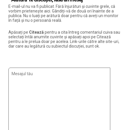
E-mail-ul nu va fi publicat. Fără înjurături și cuvinte grele, că
vorbim prietenește aici. Gândiți-vă de două ori înainte de a
publica. Nu o luați pe arătură doar pentru că aveți un monitor
în față și nu o persoană reală.
Apăsați pe
Citează
pentru a cita întreg comentariul cuiva sau
selectați întâi anumite cuvinte și apăsați apoi pe Citează
pentru a le prelua doar pe acelea. Link-urile către alte site-uri,
dar care au legătură cu subiectul discuției, sunt ok.