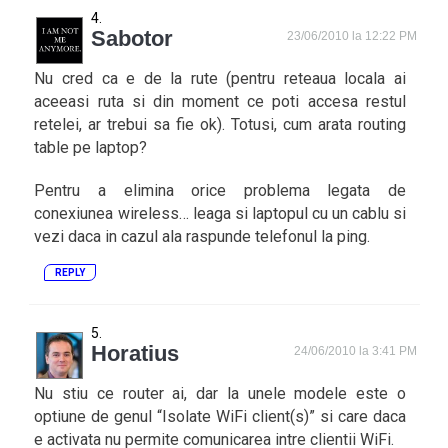
Sabotor
23/06/2010 la 12:22 PM
Nu cred ca e de la rute (pentru reteaua locala ai
aceeasi ruta si din moment ce poti accesa restul
retelei, ar trebui sa fie ok). Totusi, cum arata routing
table pe laptop?
Pentru a elimina orice problema legata de
conexiunea wireless… leaga si laptopul cu un cablu si
vezi daca in cazul ala raspunde telefonul la ping.
REPLY
Horatius
24/06/2010 la 3:41 PM
Nu stiu ce router ai, dar la unele modele este o
optiune de genul “Isolate WiFi client(s)” si care daca
e activata nu permite comunicarea intre clientii WiFi.