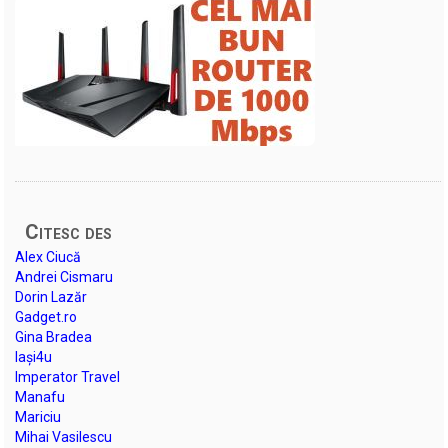
Citesc des
Alex Ciucă
Andrei Cismaru
Dorin Lazăr
Gadget.ro
Gina Bradea
Iași4u
Imperator Travel
Manafu
Mariciu
Mihai Vasilescu