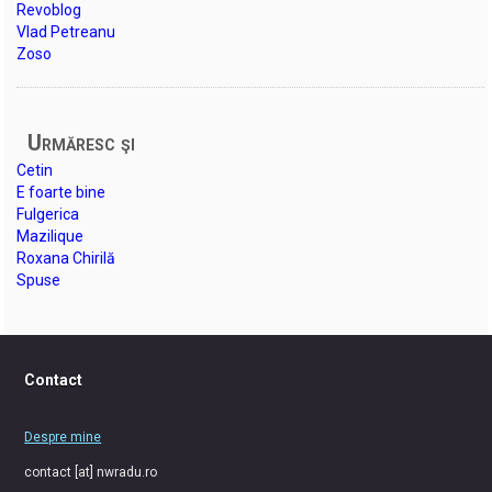
Revoblog
Vlad Petreanu
Zoso
Urmăresc şi
Cetin
E foarte bine
Fulgerica
Mazilique
Roxana Chirilă
Spuse
Contact
Despre mine
contact [at] nwradu.ro