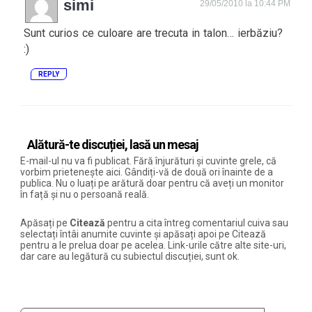
simi
29/05/2010 la 10:44 PM
Sunt curios ce culoare are trecuta in talon… ierbăziu?
:)
REPLY
Alătură-te discuției, lasă un mesaj
E-mail-ul nu va fi publicat. Fără înjurături și cuvinte grele, că
vorbim prietenește aici. Gândiți-vă de două ori înainte de a
publica. Nu o luați pe arătură doar pentru că aveți un monitor
în față și nu o persoană reală.
Apăsați pe
Citează
pentru a cita întreg comentariul cuiva sau
selectați întâi anumite cuvinte și apăsați apoi pe Citează
pentru a le prelua doar pe acelea. Link-urile către alte site-uri,
dar care au legătură cu subiectul discuției, sunt ok.