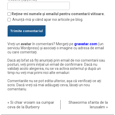
Reține-mi numele și emailul pentru comentarii viitoare.
Anunță-mă și când apar noi articole pe blog.
Vreți un
avatar
în comentarii? Mergeți pe
gravatar.com
(un
serviciu Wordpress) și asociați o imagine cu adresa de email
cu care comentați.
Dacă ați bifat să fiți anunțați prin email de noi comentarii sau
posturi, veți primi inițial un email de confirmare. Dacă nu
validați acolo alegerea, nu se va activa sistemul și după un
timp nu veți mai primi nici alte emailuri
Comentariile nu se pot edita ulterior, așa că verificați ce ați
scris. Dacă vreți să mai adăugați ceva, lăsați un nou
comentariu.
«
Si chiar vroiam sa cumpar
Shaworma sfanta de la
ceva de la Burberry
Ierusalim
»