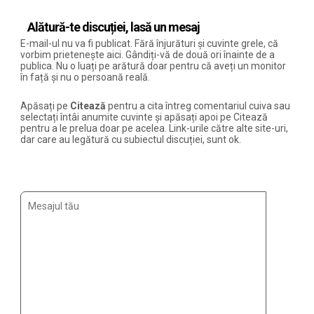
Alătură-te discuției, lasă un mesaj
E-mail-ul nu va fi publicat. Fără înjurături și cuvinte grele, că
vorbim prietenește aici. Gândiți-vă de două ori înainte de a
publica. Nu o luați pe arătură doar pentru că aveți un monitor
în față și nu o persoană reală.
Apăsați pe
Citează
pentru a cita întreg comentariul cuiva sau
selectați întâi anumite cuvinte și apăsați apoi pe Citează
pentru a le prelua doar pe acelea. Link-urile către alte site-uri,
dar care au legătură cu subiectul discuției, sunt ok.