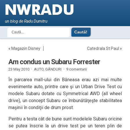
un blog de Radu Dumitru
«
Magazin Disney
Catedrala St Paul
»
Am condus un Subaru Forrester
23 May 2010 ·
AUTO
,
GÂNDURI
·
9 comentarii
În parcarea mall-ului din Băneasa erau azi mai multe
evenimente auto, printre care şi un Urban Drive Test cu
modele Subaru dotate cu Symmetrical AWD (all wheel
drive), un concept Subaru ce îmbunătăţeşte stabilitatea
maşinii în condiţii de drum prost.
Pentru a testa cât de bune sunt modelele Subaru oricine
se putea înscrie la un drive test pe un teren plin de