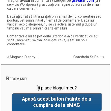
Vreți un
avatar
în comentarii? Mergeți pe
gravatar.com
(un
serviciu Wordpress) și asociați o imagine cu adresa de email
cu care comentați.
Dacă ați bifat să fiți anunțați prin email de noi comentarii sau
posturi, veți primi inițial un email de confirmare. Dacă nu
validați acolo alegerea, nu se va activa sistemul și după un
timp nu veți mai primi nici alte emailuri
Comentariile nu se pot edita ulterior, așa că verificați ce ați
scris. Dacă vreți să mai adăugați ceva, lăsați un nou
comentariu.
«
Magazin Disney
Catedrala St Paul
»
Recomand
Îți place blogul meu?
Apasă acest buton înainte de a
cumpăra de la eMAG