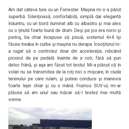
Am dat câteva ture cu un Forrester. Maşina mi s-a părut
superbă. Silenţioasă, confortabilă, simplă dar elegantă
înăuntru, cu un bord iluminat alb cu albastru şi mai ales
cu o ţinută foarte bună de drum. Deşi pe jos era noroi şi
pietriş, ba chiar începuse să plouă, sistemul 4×4 îşi
făcea treaba în curbe şi maşina nu derapa. Însoţitorul m-
a rugat să o controlez doar din acceleraţie, ridicând
piciorul de pe pedală înainte de a coti, fără să pun
deloc frână, şi aşa am făcut tot testul. Mi-a plăcut că în
volan nu se transmitea de la roţi nici o mişcare, în ciuda
terenului pe care rulam, şi puteai conduce şi manevra
foarte lejer chiar şi cu o mână. Frumos SUV-ul, mi-ar
plăcea să am unul sau măcar să-l testez mai multă
vreme.