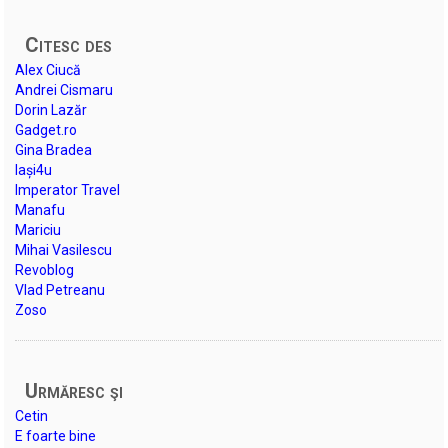
Citesc des
Alex Ciucă
Andrei Cismaru
Dorin Lazăr
Gadget.ro
Gina Bradea
Iași4u
Imperator Travel
Manafu
Mariciu
Mihai Vasilescu
Revoblog
Vlad Petreanu
Zoso
Urmăresc şi
Cetin
E foarte bine