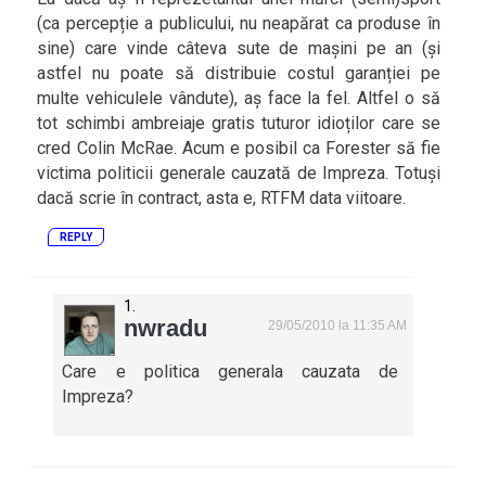
(ca percepție a publicului, nu neapărat ca produse în
sine) care vinde câteva sute de mașini pe an (și
astfel nu poate să distribuie costul garanției pe
multe vehiculele vândute), aș face la fel. Altfel o să
tot schimbi ambreiaje gratis tuturor idioților care se
cred Colin McRae. Acum e posibil ca Forester să fie
victima politicii generale cauzată de Impreza. Totuși
dacă scrie în contract, asta e, RTFM data viitoare.
REPLY
nwradu
29/05/2010 la 11:35 AM
Care e politica generala cauzata de
Impreza?