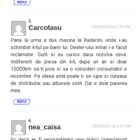
REPLY
Carcotasu
26/05/2010 la 3:33 PM
Pana la urma a dus masina la Radacini, unde i-au
schimbat kitul pe banii lui. Dealer-ului initial i-a facut
reclamatie. Sunt si eu curios daca rezolva ceva.
Indiferent de piesa din kit, dupa un an si doar
15000km sa-ti pice si sa o consideri consumabil e
nesimtire. Pe ideea asta poate ti se rupe si cureaua
de distributie sau arborele cotit. Dar e doar parerea
mea.
REPLY
nea_caisa
26/05/2010 la 9:30 PM
Eu dacă aș fi reprezetantul unei mărci (semi)sport