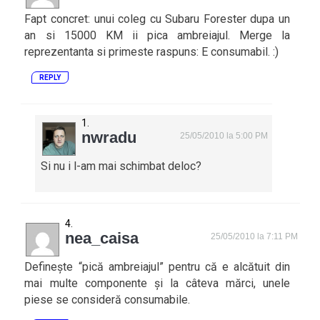
Fapt concret: unui coleg cu Subaru Forester dupa un
an si 15000 KM ii pica ambreiajul. Merge la
reprezentanta si primeste raspuns: E consumabil. :)
REPLY
nwradu
25/05/2010 la 5:00 PM
Si nu i l-am mai schimbat deloc?
nea_caisa
25/05/2010 la 7:11 PM
Definește “pică ambreiajul” pentru că e alcătuit din
mai multe componente și la câteva mărci, unele
piese se consideră consumabile.