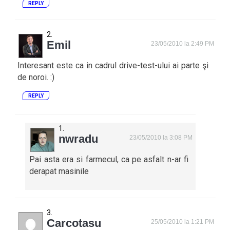
REPLY
Emil
23/05/2010 la 2:49 PM
Interesant este ca in cadrul drive-test-ului ai parte şi
de noroi. :)
REPLY
nwradu
23/05/2010 la 3:08 PM
Pai asta era si farmecul, ca pe asfalt n-ar fi
derapat masinile
Carcotasu
25/05/2010 la 1:21 PM