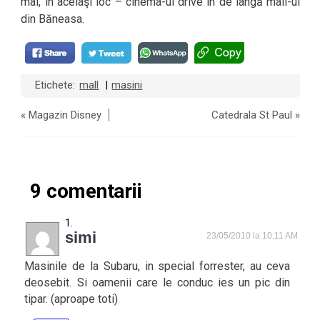
mai, în acelaşi loc – cinema-ul drive în de lângă mall-ul
din Băneasa.
Etichete:
mall
masini
|
«
Magazin Disney
Catedrala St Paul
»
9 comentarii
simi
23/05/2010 la 10:11 AM
Masinile de la Subaru, in special forrester, au ceva
deosebit. Si oamenii care le conduc ies un pic din
tipar. (aproape toti)