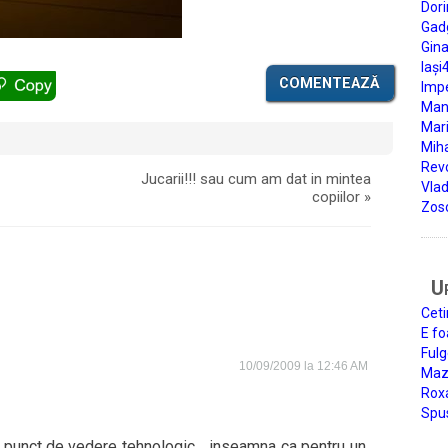
Dori
Gad
Gin
Iași
COMENTEAZĂ
Impe
Man
Mari
Miha
Rev
Jucarii!!! sau cum am dat in mintea
Vla
copiilor
»
Zos
U
Ceti
E fo
Fulg
10/09/2009 la 12:46 AM
Mazi
Roxa
Spu
din punct de vedere tehnologic… inseamna ca pentru un