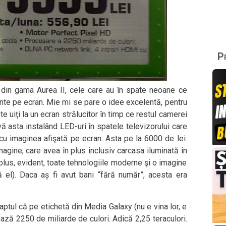
Pr
s din gama Aurea II, cele care au în spate neoane ce
ente pe ecran. Mie mi se pare o idee excelentă, pentru
e uiţi la un ecran strălucitor în timp ce restul camerei
ă asta instalând LED-uri în spatele televizorului care
cu imaginea afişată pe ecran. Asta pe la 6000 de lei.
magine, care avea în plus inclusiv carcasa iluminată în
(plus, evident, toate tehnologiile moderne şi o imagine
 el). Daca aș fi avut bani “fără număr”, acesta era
aptul că pe etichetă din Media Galaxy (nu e vina lor, e
ează 2250 de miliarde de culori. Adică 2,25 teraculori.