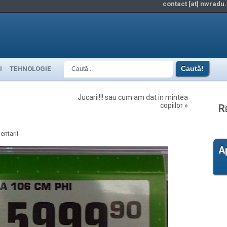
contact [at] nwradu.
I
TEHNOLOGIE
Jucarii!!! sau cum am dat in mintea
copiilor
»
R
ntarii
A