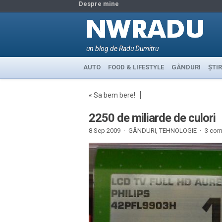
Despre mine
un blog de Radu Dumitru
AUTO
FOOD & LIFESTYLE
GÂNDURI
ȘTIR
«
Sa bem bere!
2250 de miliarde de culori
8 Sep 2009 ·
GÂNDURI
,
TEHNOLOGIE
·
3 come