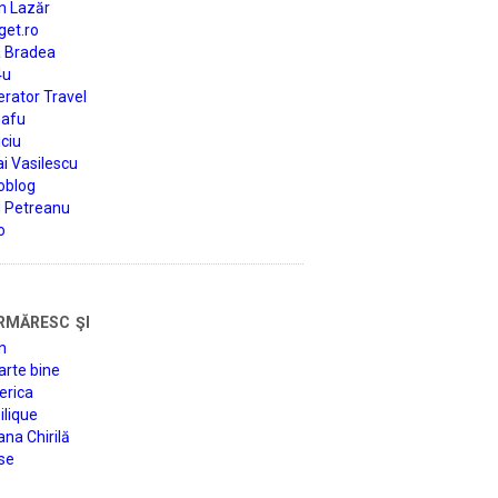
n Lazăr
get.ro
a Bradea
4u
rator Travel
afu
ciu
i Vasilescu
oblog
d Petreanu
o
rmăresc şi
n
arte bine
erica
lique
na Chirilă
se