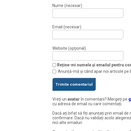
Nume (necesar)
Email (necesar)
Website (opțional)
Reține-mi numele și emailul pentru com
Anunță-mă și când apar noi articole pe 
Vreți un
avatar
în comentarii? Mergeți pe
g
cu adresa de email cu care comentați.
Dacă ați bifat să fiți anunțați prin email de 
confirmare. Dacă nu validați acolo alegerea
nici alte emailuri