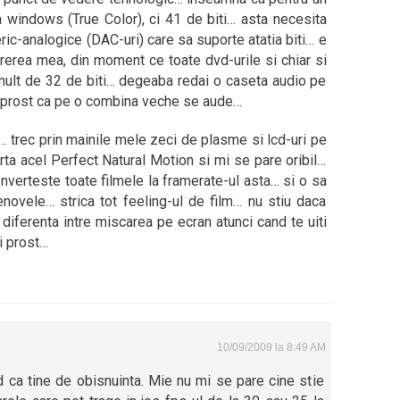
a windows (True Color), ci 41 de biti… asta necesita
ic-analogice (DAC-uri) care sa suporte atatia biti… e
rerea mea, din moment ce toate dvd-urile si chiar si
 mult de 32 de biti… degeaba redai o caseta audio pe
 prost ca pe o combina veche se aude…
… trec prin mainile mele zeci de plasme si lcd-uri pe
 acel Perfect Natural Motion si mi se pare oribil…
converteste toate filmele la framerate-ul asta… si o sa
enovele… strica tot feeling-ul de film… nu stiu daca
 diferenta intre miscarea pe ecran atunci cand te uiti
ai prost…
10/09/2009 la 8:49 AM
d ca tine de obisnuinta. Mie nu mi se pare cine stie