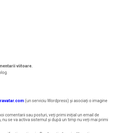
entarii viitoare.
blog.
ravatar.com
(un serviciu Wordpress) și asociați o imagine
noi comentarii sau posturi, veți primi inițial un email de
, nu se va activa sistemul și după un timp nu veți mai primi