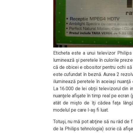
Eticheta este a unui televizor Philip
luminează şi peretele în culorile prez
că de obicei e obositor pentru ochi să t
este cufundat în beznă. Aurea 2 rezolv
iluminează peretele în aceiaşi nuanţă 
La 16.000 de lei obţii televizorul din i
nuanţele afişate în timp real pe ecran 
atât de mişto de îţi cădea faţa lângă
modelul pe care l-aș fi luat.
Totuşi, nu mă pot abţine să nu râd de f
de la Philips tehnologia) scrie că afiş