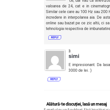
ce, dar vad ca televizo
valoarea de 24, cat e in cinematogra
Similar cele care au 100 Hz sau 200 
incredere in interpolarea aia. De ast
online sau bazat pe ce zic altii, ci sa
tehnologia respectiva de imbunatatire,
REPLY
simi
E impresionant. Da lasa
3000 de lei. :)
REPLY
Alătură-te discuției, lasă un mesaj
E-mail-ul nu va fi publicat. Fără înjurături 