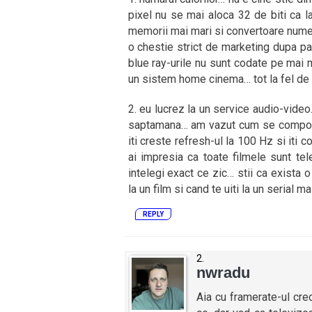
pixel nu se mai aloca 32 de biti ca l
memorii mai mari si convertoare numer
o chestie strict de marketing dupa pa
blue ray-urile nu sunt codate pe mai
un sistem home cinema… tot la fel de
2. eu lucrez la un service audio-video
saptamana… am vazut cum se comporta
iti creste refresh-ul la 100 Hz si iti 
ai impresia ca toate filmele sunt tel
intelegi exact ce zic… stii ca exista o
la un film si cand te uiti la un serial m
REPLY
nwradu
Aia cu framerate-ul cre