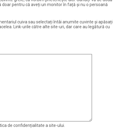
ură doar pentru că aveți un monitor în față și nu o persoană
entariul cuiva sau selectați întâi anumite cuvinte și apăsați
elea. Link-urile către alte site-uri, dar care au legătură cu
ica de confidențialitate a site-ului.