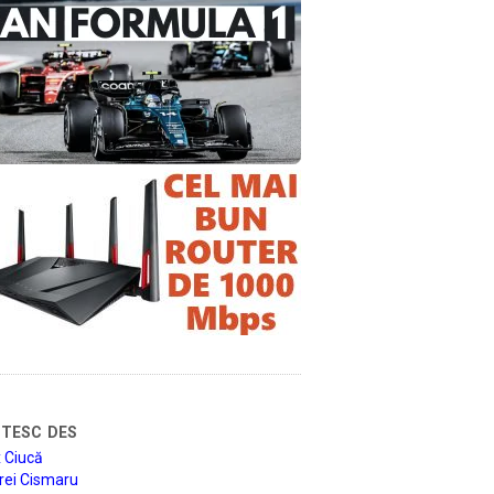
tesc des
 Ciucă
rei Cismaru