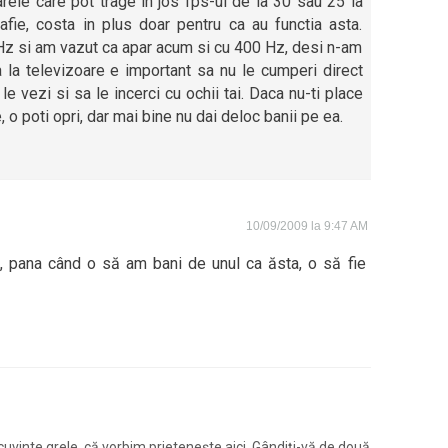
arele care pot trage in jos fps-ul de la 30 sau 25 la
fie, costa in plus doar pentru ca au functia asta.
Hz si am vazut ca apar acum si cu 400 Hz, desi n-am
a la televizoare e important sa nu le cumperi direct
 le vezi si sa le incerci cu ochii tai. Daca nu-ti place
 o poti opri, dar mai bine nu dai deloc banii pe ea.
10/09/2009 la 9:47 AM
, pana când o să am bani de unul ca ăsta, o să fie
și cuvinte grele, că vorbim prietenește aici. Gândiți-vă de două