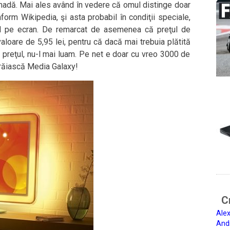
madă. Mai ales având în vedere că omul distinge doar
form Wikipedia, şi asta probabil în condiţii speciale,
id pe ecran. De remarcat de asemenea că preţul de
valoare de 5,95 lei, pentru că dacă mai trebuia plătită
 preţul, nu-l mai luam. Pe net e doar cu vreo 3000 de
Trăiască Media Galaxy!
Ci
Alex
And