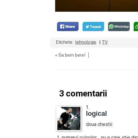
Etichete:
tehnologie
TV
|
«
Sa bem bere!
3 comentarii
logical
doua chestii:
1. numarul culorilor… nu e cine stie 