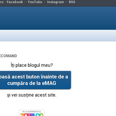
ro ·
Facebook
·
YouTube
·
Instagram
·
RSS
ecomand
Îți place blogul meu?
pasă acest buton înainte de a
cumpăra de la eMAG
și vei susține acest site.