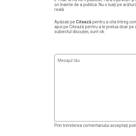
ori înainte de a publica. Nu o luați pe arăt
reală.
Apăsați pe
Citează
pentru a cita întreg com
apoi pe Citează pentru a le prelua doar pe ac
subiectul discuției, sunt ok.
Prin trimiterea comentariului acceptați polit