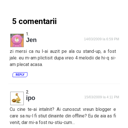
5 comentarii
Jen
14/03/2009 la 6:59 PM
zi mersi ca nu l-ai auzit pe ala cu stand-up, a fost
jale. eu m-am plictisit dupa vreo 4 melodii de hi-q si-
am plecat acasa.
REPLY
ipo
15/03/2009 la 4:11 PM
Cu cine te-ai intalnit? Ai cunoscut vreun blogger e
care sa nu-l fi stiut dinainte din offline? Eu de aia as fi
venit, dar mi-a fost nu-stiu-cum…