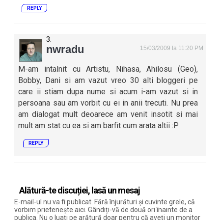
REPLY
nwradu
15/03/2009 la 11:20 PM
M-am intalnit cu Artistu, Nihasa, Ahilosu (Geo),
Bobby, Dani si am vazut vreo 30 alti bloggeri pe
care ii stiam dupa nume si acum i-am vazut si in
persoana sau am vorbit cu ei in anii trecuti. Nu prea
am dialogat mult deoarece am venit insotit si mai
mult am stat cu ea si am barfit cum arata altii :P
REPLY
Alătură-te discuției, lasă un mesaj
E-mail-ul nu va fi publicat. Fără înjurături și cuvinte grele, că
vorbim prietenește aici. Gândiți-vă de două ori înainte de a
publica. Nu o luați pe arătură doar pentru că aveți un monitor