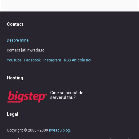
Contact
Despre mine
contact [at] nwradu.ro
YouTube
·
Facebook
·
Instagram
·
RSS Articole noi
Hosting
Cine se ocupă de
serverul tău?
Legal
Copyright © 2006 - 2009
nwradu blog
.