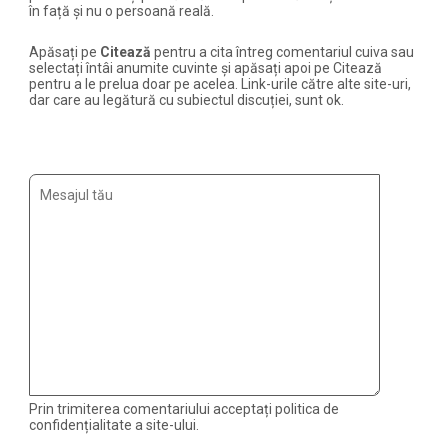
în față și nu o persoană reală.
Apăsați pe
Citează
pentru a cita întreg comentariul cuiva sau
selectați întâi anumite cuvinte și apăsați apoi pe Citează
pentru a le prelua doar pe acelea. Link-urile către alte site-uri,
dar care au legătură cu subiectul discuției, sunt ok.
Prin trimiterea comentariului acceptați politica de
confidențialitate a site-ului.