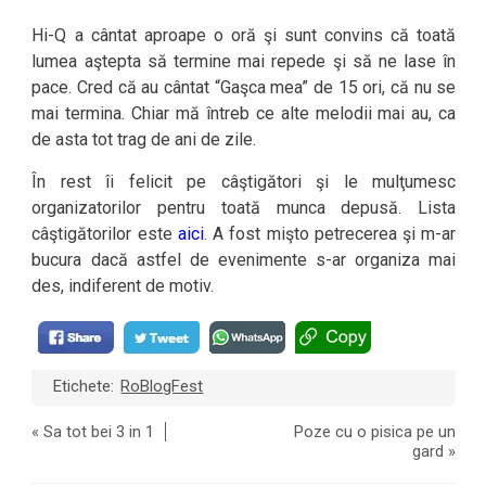
Hi-Q a cântat aproape o oră şi sunt convins că toată
lumea aştepta să termine mai repede şi să ne lase în
pace. Cred că au cântat “Gaşca mea” de 15 ori, că nu se
mai termina. Chiar mă întreb ce alte melodii mai au, ca
de asta tot trag de ani de zile.
În rest îi felicit pe câştigători şi le mulţumesc
organizatorilor pentru toată munca depusă. Lista
câştigătorilor este
aici
. A fost mişto petrecerea şi m-ar
bucura dacă astfel de evenimente s-ar organiza mai
des, indiferent de motiv.
Etichete:
RoBlogFest
«
Sa tot bei 3 in 1
Poze cu o pisica pe un
gard
»