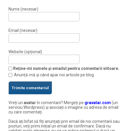
Nume (necesar)
Email (necesar)
Website (opțional)
Reține-mi numele și emailul pentru comentarii viitoare.
Anunță-mă și când apar noi articole pe blog.
Vreți un
avatar
în comentarii? Mergeți pe
gravatar.com
(un
serviciu Wordpress) și asociați o imagine cu adresa de email
cu care comentați.
Dacă ați bifat să fiți anunțați prin email de noi comentarii sau
posturi, veți primi inițial un email de confirmare. Dacă nu
validați acolo alegerea, nu se va activa sistemul și după un