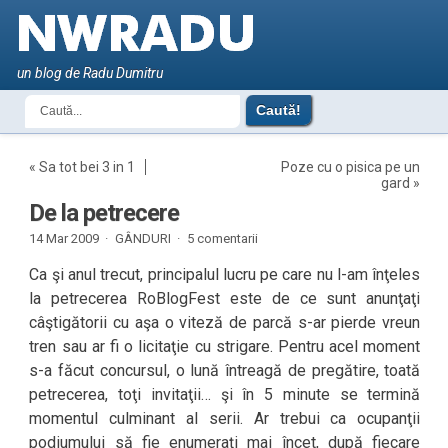
un blog de Radu Dumitru
«
Sa tot bei 3 in 1
Poze cu o pisica pe un
gard
»
De la petrecere
14 Mar 2009 ·
GÂNDURI
·
5 comentarii
Ca şi anul trecut, principalul lucru pe care nu l-am înţeles
la petrecerea RoBlogFest este de ce sunt anunţaţi
câştigătorii cu aşa o viteză de parcă s-ar pierde vreun
tren sau ar fi o licitaţie cu strigare. Pentru acel moment
s-a făcut concursul, o lună întreagă de pregătire, toată
petrecerea, toţi invitaţii… şi în 5 minute se termină
momentul culminant al serii. Ar trebui ca ocupanţii
podiumului să fie enumeraţi mai încet, după fiecare