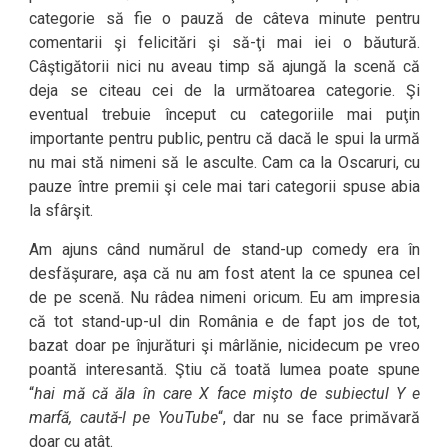
categorie să fie o pauză de câteva minute pentru
comentarii şi felicitări şi să-ţi mai iei o băutură.
Câştigătorii nici nu aveau timp să ajungă la scenă că
deja se citeau cei de la următoarea categorie. Şi
eventual trebuie început cu categoriile mai puţin
importante pentru public, pentru că dacă le spui la urmă
nu mai stă nimeni să le asculte. Cam ca la Oscaruri, cu
pauze între premii şi cele mai tari categorii spuse abia
la sfârşit.
Am ajuns când numărul de stand-up comedy era în
desfăşurare, aşa că nu am fost atent la ce spunea cel
de pe scenă. Nu râdea nimeni oricum. Eu am impresia
că tot stand-up-ul din România e de fapt jos de tot,
bazat doar pe înjurături şi mârlănie, nicidecum pe vreo
poantă interesantă. Ştiu că toată lumea poate spune
“
hai mă că ăla în care X face mişto de subiectul Y e
marfă, caută-l pe YouTube
“, dar nu se face primăvară
doar cu atât.