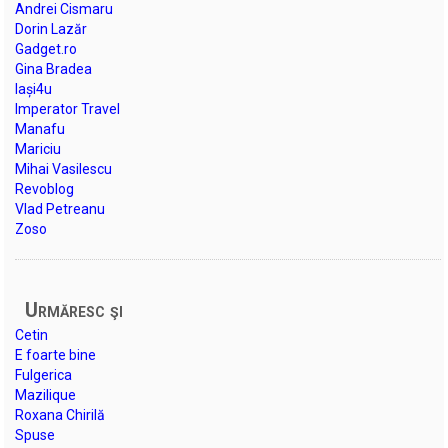
Andrei Cismaru
Dorin Lazăr
Gadget.ro
Gina Bradea
Iași4u
Imperator Travel
Manafu
Mariciu
Mihai Vasilescu
Revoblog
Vlad Petreanu
Zoso
Urmăresc şi
Cetin
E foarte bine
Fulgerica
Mazilique
Roxana Chirilă
Spuse