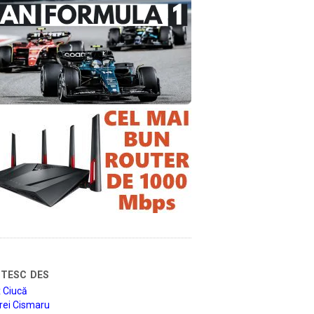
tesc des
 Ciucă
rei Cismaru