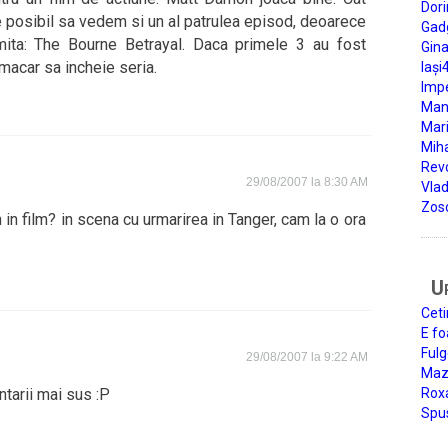
Dori
e posibil sa vedem si un al patrulea episod, deoarece
Gad
mita: The Bourne Betrayal. Daca primele 3 au fost
Gin
 macar sa incheie seria.
Iași
Impe
Man
Mari
Miha
Rev
29/08/2007 la 8:30 AM
Vla
Zos
 in film? in scena cu urmarirea in Tanger, cam la o ora
U
Ceti
E fo
Fulg
29/08/2007 la 9:22 AM
Mazi
tarii mai sus :P
Roxa
Spu