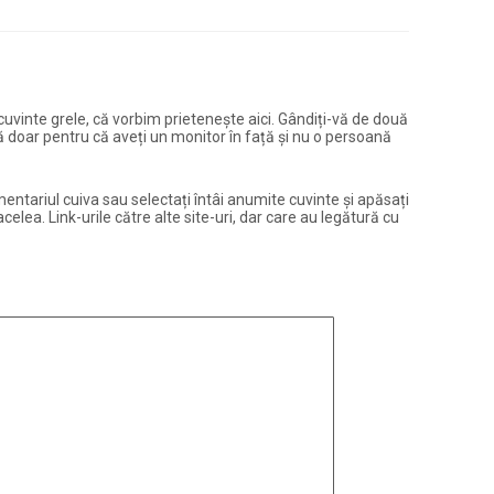
și cuvinte grele, că vorbim prietenește aici. Gândiți-vă de două
ură doar pentru că aveți un monitor în față și nu o persoană
entariul cuiva sau selectați întâi anumite cuvinte și apăsați
elea. Link-urile către alte site-uri, dar care au legătură cu