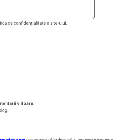
ica de confidențialitate a site-ului.
entarii viitoare.
blog.
ravatar.com
(un serviciu Wordpress) și asociați o imagine