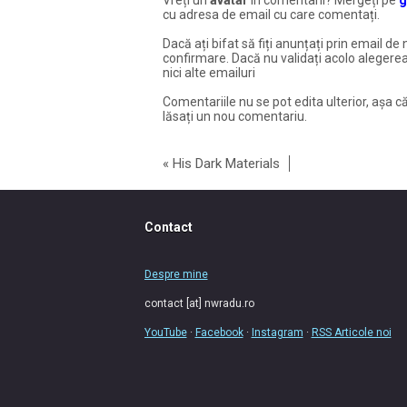
cu adresa de email cu care comentați.
Dacă ați bifat să fiți anunțați prin email de 
confirmare. Dacă nu validați acolo alegerea
nici alte emailuri
Comentariile nu se pot edita ulterior, așa că
lăsați un nou comentariu.
«
His Dark Materials
Contact
Despre mine
contact [at] nwradu.ro
YouTube
·
Facebook
·
Instagram
·
RSS Articole noi