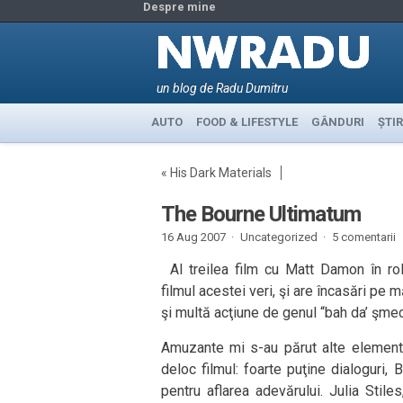
Despre mine
un blog de Radu Dumitru
AUTO
FOOD & LIFESTYLE
GÂNDURI
ȘTIR
«
His Dark Materials
The Bourne Ultimatum
16 Aug 2007 ·
Uncategorized ·
5 comentarii
Al treilea film cu Matt Damon în ro
filmul acestei veri, şi are încasări pe m
şi multă acţiune de genul “bah da’ şmec
Amuzante mi s-au părut alte elemente,
deloc filmul: foarte puţine dialoguri,
pentru aflarea adevărului. Julia Stile