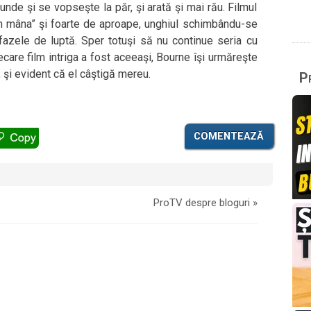
 tunde şi se vopseşte la păr, şi arată şi mai rău. Filmul
n mâna” şi foarte de aproape, unghiul schimbându-se
 fazele de luptă. Sper totuşi să nu continue seria cu
iecare film intriga a fost aceeaşi, Bourne îşi urmăreşte
, şi evident că el câştigă mereu.
Pr
COMENTEAZĂ
ProTV despre bloguri
»