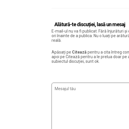
Alătură-te discuției, lasă un mesaj
E-mail-ul nu va fi publicat. Fără înjurături 
ori înainte de a publica. Nu o luați pe arăt
reală.
Apăsați pe
Citează
pentru a cita întreg com
apoi pe Citează pentru a le prelua doar pe ac
subiectul discuției, sunt ok.