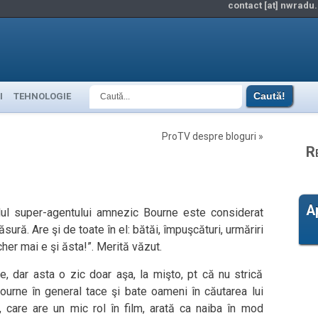
contact [at] nwradu.
I
TEHNOLOGIE
ProTV despre bloguri
»
R
A
lul super-agentului amnezic Bourne este considerat
ăsură. Are şi de toate în el: bătăi, împuşcături, urmăriri
her mai e şi ăsta!”. Merită văzut.
 dar asta o zic doar aşa, la mişto, pt că nu strică
 Bourne în general tace şi bate oameni în căutarea lui
s, care are un mic rol în film, arată ca naiba în mod