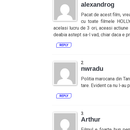
alexandrog
Pacat de acest film, vr
cu toate filmele HOLLY
acelasi lucru de 3 ori, aceasi actiune a
deabia astept sa-l vad, chiar daca e pre
REPLY
nwradu
Politia marocana din Tan
tare. Evident ca nu l-au 
REPLY
Arthur
Filmul e foarte bun pen