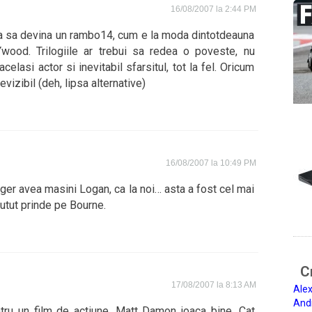
16/08/2007 la 2:44 PM
ea sa devina un rambo14, cum e la moda dintotdeauna
wood. Trilogiile ar trebui sa redea o poveste, nu
celasi actor si inevitabil sfarsitul, tot la fel. Oricum
vizibil (deh, lipsa alternative)
16/08/2007 la 10:49 PM
ger avea masini Logan, ca la noi… asta a fost cel mai
putut prinde pe Bourne.
Ci
17/08/2007 la 8:13 AM
Alex
And
tru un film de actiune. Matt Damon joaca bine. Cat