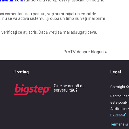
noi comentarii sau posturi, veți primi inițial un email de
, nu se va activa sistemul și după un timp nu veți mai primi
 verificați ce ați scris. Dacă vreți să mai adăugați ceva,
ProTV despre bloguri
»
Hosting
Legal
Cine se ocupă de
Copyright ©
serverul tău?
Reproducerea
este posibi
Attribution
BY-NC-SA
".
Termene și 