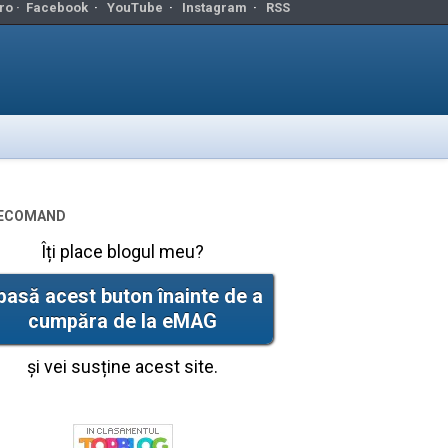
ro ·
Facebook
·
YouTube
·
Instagram
·
RSS
ecomand
Îți place blogul meu?
pasă acest buton înainte de a
cumpăra de la eMAG
și vei susține acest site.