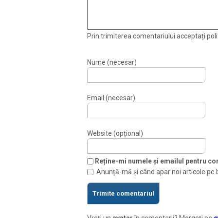
Prin trimiterea comentariului acceptați polit
Nume (necesar)
Email (necesar)
Website (opțional)
Reține-mi numele și emailul pentru com
Anunță-mă și când apar noi articole pe 
Vreți un
avatar
în comentarii? Mergeți pe
g