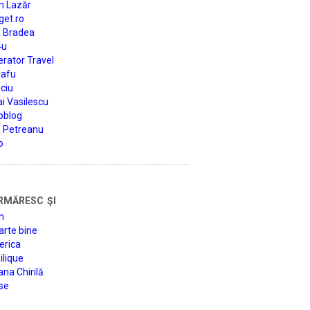
n Lazăr
get.ro
a Bradea
4u
rator Travel
afu
ciu
i Vasilescu
oblog
d Petreanu
o
rmăresc şi
n
arte bine
erica
lique
na Chirilă
se