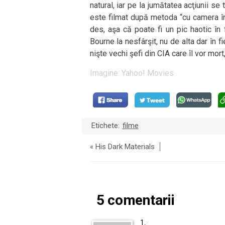
natural, iar pe la jumătatea acţiunii se
este filmat după metoda “cu camera î
des, aşa că poate fi un pic haotic în
Bourne la nesfârşit, nu de alta dar în f
nişte vechi şefi din CIA care îl vor mort
Imagine:
Yahoo! Movies
Etichete:
filme
«
His Dark Materials
5 comentarii