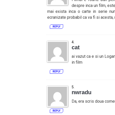
despre inca un film, est
mai exista inca o carte in serie nu
ecranizate probabil ca va fi si acesta,
REPLY
cat
ai vazut ca e si un Logan
in film
REPLY
nwradu
Da, era scris doua comen
REPLY