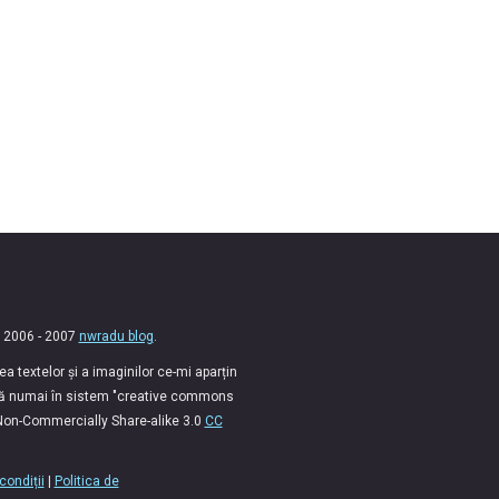
 2006 - 2007
nwradu blog
.
 textelor și a imaginilor ce-mi aparțin
lă numai în sistem "creative commons
 Non-Commercially Share-alike 3.0
CC
condiții
|
Politica de