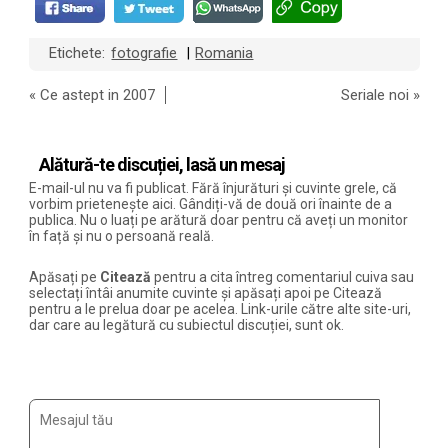
Etichete:
fotografie
Romania
|
«
Ce astept in 2007
Seriale noi
»
Alătură-te discuției, lasă un mesaj
E-mail-ul nu va fi publicat. Fără înjurături și cuvinte grele, că
vorbim prietenește aici. Gândiți-vă de două ori înainte de a
publica. Nu o luați pe arătură doar pentru că aveți un monitor
în față și nu o persoană reală.
Apăsați pe
Citează
pentru a cita întreg comentariul cuiva sau
selectați întâi anumite cuvinte și apăsați apoi pe Citează
pentru a le prelua doar pe acelea. Link-urile către alte site-uri,
dar care au legătură cu subiectul discuției, sunt ok.