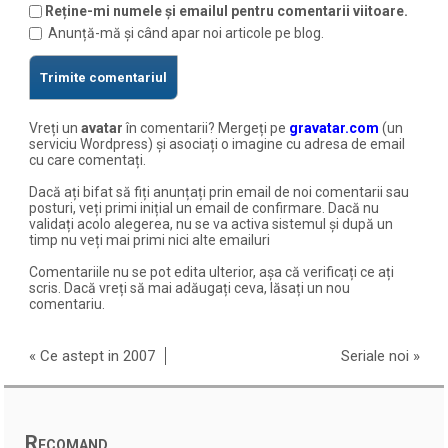
Reține-mi numele și emailul pentru comentarii viitoare.
Anunță-mă și când apar noi articole pe blog.
Vreți un
avatar
în comentarii? Mergeți pe
gravatar.com
(un
serviciu Wordpress) și asociați o imagine cu adresa de email
cu care comentați.
Dacă ați bifat să fiți anunțați prin email de noi comentarii sau
posturi, veți primi inițial un email de confirmare. Dacă nu
validați acolo alegerea, nu se va activa sistemul și după un
timp nu veți mai primi nici alte emailuri
Comentariile nu se pot edita ulterior, așa că verificați ce ați
scris. Dacă vreți să mai adăugați ceva, lăsați un nou
comentariu.
«
Ce astept in 2007
Seriale noi
»
Recomand