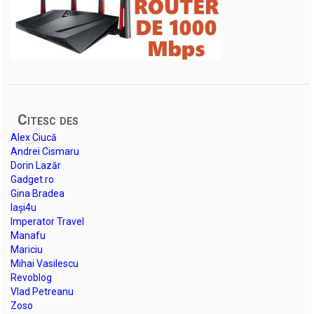
Citesc des
Alex Ciucă
Andrei Cismaru
Dorin Lazăr
Gadget.ro
Gina Bradea
Iași4u
Imperator Travel
Manafu
Mariciu
Mihai Vasilescu
Revoblog
Vlad Petreanu
Zoso