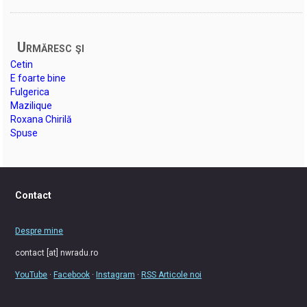
Urmăresc şi
Cetin
E foarte bine
Fulgerica
Mazilique
Roxana Chirilă
Spuse
Contact
Despre mine
contact [at] nwradu.ro
YouTube
·
Facebook
·
Instagram
·
RSS Articole noi