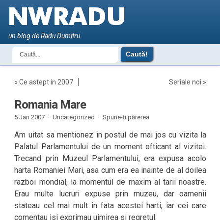
un blog de Radu Dumitru
«
Ce astept in 2007
Seriale noi
»
Romania Mare
5 Jan 2007 ·
Uncategorized ·
Spune-ți părerea
Am uitat sa mentionez in postul de mai jos cu vizita la
Palatul Parlamentului de un moment ofticant al vizitei.
Trecand prin Muzeul Parlamentului, era expusa acolo
harta Romaniei Mari, asa cum era ea inainte de al doilea
razboi mondial, la momentul de maxim al tarii noastre.
Erau multe lucruri expuse prin muzeu, dar oamenii
stateau cel mai mult in fata acestei harti, iar cei care
comentau isi exprimau uimirea si regretul.