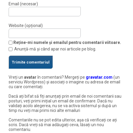
Email (necesar)
Website (opțional)
Reține-mi numele și emailul pentru comentarii viitoare.
Anunță-mă și când apar noi articole pe blog.
Vreți un
avatar
în comentarii? Mergeți pe
gravatar.com
(un
serviciu Wordpress) și asociați o imagine cu adresa de email
cu care comentați.
Dacă ați bifat să fiți anunțați prin email de noi comentarii sau
posturi, veți primi inițial un email de confirmare. Dacă nu
validați acolo alegerea, nu se va activa sistemul și după un
timp nu veți mai primi nici alte emailuri
Comentariile nu se pot edita ulterior, așa că verificați ce ați
scris. Dacă vreți să mai adăugați ceva, lăsați un nou
comentariu.