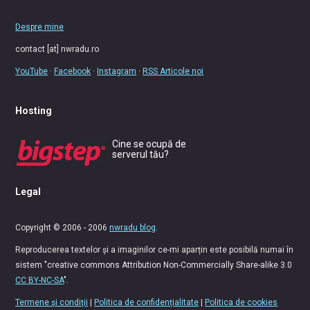
Despre mine
contact [at] nwradu.ro
YouTube
·
Facebook
·
Instagram
·
RSS Articole noi
Hosting
Cine se ocupă de
serverul tău?
Legal
Copyright © 2006 - 2006
nwradu blog
.
Reproducerea textelor și a imaginilor ce-mi aparțin este posibilă numai în
sistem "creative commons Attribution Non-Commercially Share-alike 3.0
CC BY-NC-SA
".
Termene și condiții
|
Politica de confidențialitate
|
Politica de cookies