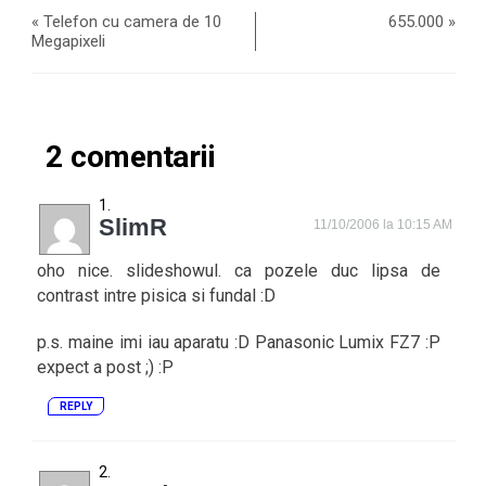
«
Telefon cu camera de 10
655.000
»
Megapixeli
2 comentarii
SlimR
11/10/2006 la 10:15 AM
oho nice. slideshowul. ca pozele duc lipsa de
contrast intre pisica si fundal :D
p.s. maine imi iau aparatu :D Panasonic Lumix FZ7 :P
expect a post ;) :P
REPLY