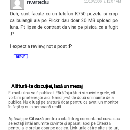
nwradu
11/10/2006 la 11:07 AM
Deh, sunt facute cu un telefon K750 pozele si crop
ca bulangii aia pe Flickr dau doar 20 MB upload pe
luna. Pt lipsa de contrast da vina pe pisica, ca a fugit
:P
I expect a review, not a post :P
REPLY
Alătură-te discuției, lasă un mesaj
E-mail-ul nu va fi publicat. Fără înjurături și cuvinte grele, că
vorbim prietenește aici. Gândiți-vă de două ori înainte de a
publica. Nu o luați pe arătură doar pentru că aveți un monitor
în față și nu o persoană reală.
Apăsați pe
Citează
pentru a cita întreg comentariul cuiva sau
selectați întâi anumite cuvinte și apăsați apoi pe Citează
pentru a le prelua doar pe acelea. Link-urile către alte site-uri,