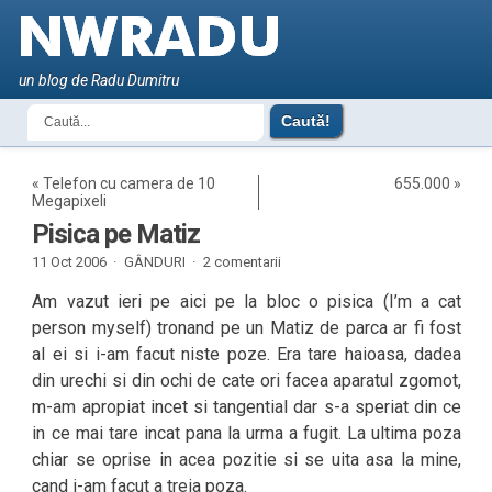
un blog de Radu Dumitru
«
Telefon cu camera de 10
655.000
»
Megapixeli
Pisica pe Matiz
11 Oct 2006 ·
GÂNDURI
·
2 comentarii
Am vazut ieri pe aici pe la bloc o pisica (I’m a cat
person myself) tronand pe un Matiz de parca ar fi fost
al ei si i-am facut niste poze. Era tare haioasa, dadea
din urechi si din ochi de cate ori facea aparatul zgomot,
m-am apropiat incet si tangential dar s-a speriat din ce
in ce mai tare incat pana la urma a fugit. La ultima poza
chiar se oprise in acea pozitie si se uita asa la mine,
cand i-am facut a treia poza.