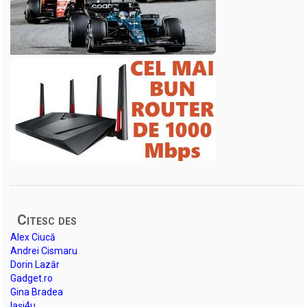
Citesc des
Alex Ciucă
Andrei Cismaru
Dorin Lazăr
Gadget.ro
Gina Bradea
Iași4u