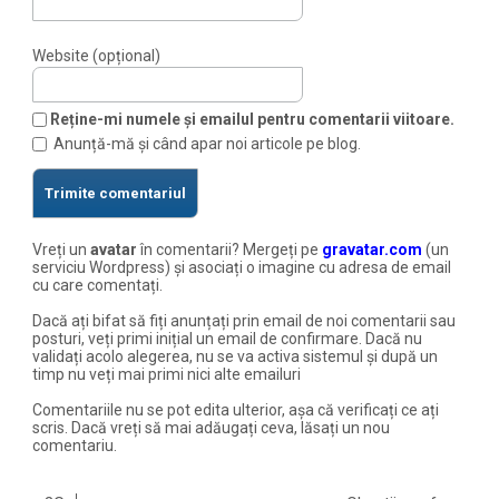
Website (opțional)
Reține-mi numele și emailul pentru comentarii viitoare.
Anunță-mă și când apar noi articole pe blog.
Vreți un
avatar
în comentarii? Mergeți pe
gravatar.com
(un
serviciu Wordpress) și asociați o imagine cu adresa de email
cu care comentați.
Dacă ați bifat să fiți anunțați prin email de noi comentarii sau
posturi, veți primi inițial un email de confirmare. Dacă nu
validați acolo alegerea, nu se va activa sistemul și după un
timp nu veți mai primi nici alte emailuri
Comentariile nu se pot edita ulterior, așa că verificați ce ați
scris. Dacă vreți să mai adăugați ceva, lăsați un nou
comentariu.