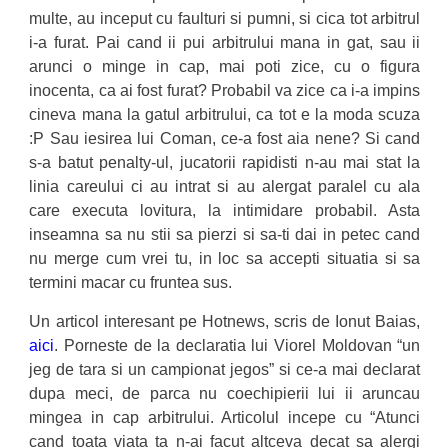
multe, au inceput cu faulturi si pumni, si cica tot arbitrul
i-a furat. Pai cand ii pui arbitrului mana in gat, sau ii
arunci o minge in cap, mai poti zice, cu o figura
inocenta, ca ai fost furat? Probabil va zice ca i-a impins
cineva mana la gatul arbitrului, ca tot e la moda scuza
:P Sau iesirea lui Coman, ce-a fost aia nene? Si cand
s-a batut penalty-ul, jucatorii rapidisti n-au mai stat la
linia careului ci au intrat si au alergat paralel cu ala
care executa lovitura, la intimidare probabil. Asta
inseamna sa nu stii sa pierzi si sa-ti dai in petec cand
nu merge cum vrei tu, in loc sa accepti situatia si sa
termini macar cu fruntea sus.
Un articol interesant pe Hotnews, scris de Ionut Baias,
aici
. Porneste de la declaratia lui Viorel Moldovan “
un
jeg de tara si un campionat jegos” si ce-a mai declarat
dupa meci, de parca nu coechipierii lui ii aruncau
mingea in cap arbitrului. Articolul incepe cu “
Atunci
cand toata viata ta n-ai facut altceva decat sa alergi