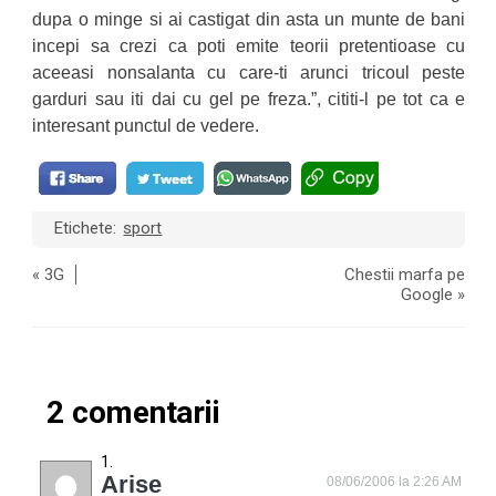
dupa o minge si ai castigat din asta un munte de bani
incepi sa crezi ca poti emite teorii pretentioase cu
aceeasi nonsalanta cu care-ti arunci tricoul peste
garduri sau iti dai cu gel pe freza.”, cititi-l pe tot ca e
interesant punctul de vedere.
Etichete:
sport
«
3G
Chestii marfa pe
Google
»
2 comentarii
Arise
08/06/2006 la 2:26 AM