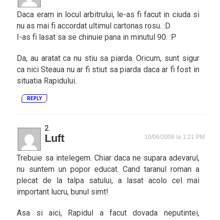
Daca eram in locul arbitrului, le-as fi facut in ciuda si
nu as mai fi accordat ultimul cartonas rosu. :D
I-as fi lasat sa se chinuie pana in minutul 90. :P
Da, au aratat ca nu stiu sa piarda. Oricum, sunt sigur
ca nici Steaua nu ar fi stiut sa piarda daca ar fi fost in
situatia Rapidului.
REPLY
Luft
10/06/2006 la 1:21 PM
Trebuie sa intelegem. Chiar daca ne supara adevarul,
nu suntem un popor educat. Cand taranul roman a
plecat de la talpa satului, a lasat acolo cel mai
important lucru, bunul simt!
Asa si aici, Rapidul a facut dovada neputintei,