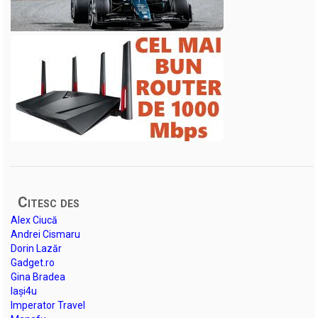
Citesc des
Alex Ciucă
Andrei Cismaru
Dorin Lazăr
Gadget.ro
Gina Bradea
Iași4u
Imperator Travel