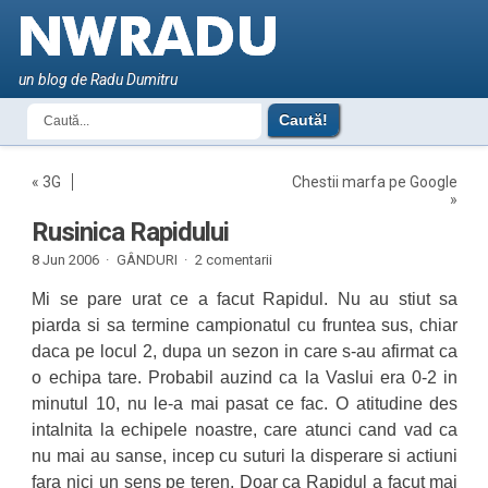
un blog de Radu Dumitru
«
3G
Chestii marfa pe Google
»
Rusinica Rapidului
8 Jun 2006 ·
GÂNDURI
·
2 comentarii
Mi se pare urat ce a facut Rapidul. Nu au stiut sa
piarda si sa termine campionatul cu fruntea sus, chiar
daca pe locul 2, dupa un sezon in care s-au afirmat ca
o echipa tare. Probabil auzind ca la Vaslui era 0-2 in
minutul 10, nu le-a mai pasat ce fac. O atitudine des
intalnita la echipele noastre, care atunci cand vad ca
nu mai au sanse, incep cu suturi la disperare si actiuni
fara nici un sens pe teren. Doar ca Rapidul a facut mai