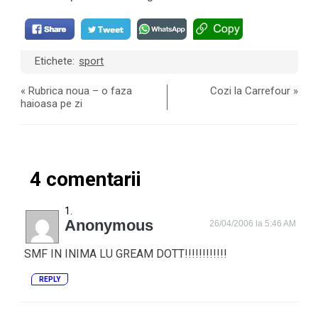
Etichete:
sport
«
Rubrica noua – o faza
Cozi la Carrefour
»
haioasa pe zi
4 comentarii
Anonymous
26/04/2006 la 5:46 AM
SMF IN INIMA LU GREAM DOTT!!!!!!!!!!!!
REPLY