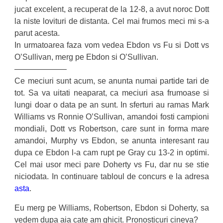
jucat excelent, a recuperat de la 12-8, a avut noroc Dott
la niste lovituri de distanta. Cel mai frumos meci mi s-a
parut acesta.
In urmatoarea faza vom vedea Ebdon vs Fu si Dott vs
O’Sullivan, merg pe Ebdon si O’Sullivan.
——————–
Ce meciuri sunt acum, se anunta numai partide tari de
tot. Sa va uitati neaparat, ca meciuri asa frumoase si
lungi doar o data pe an sunt. In sferturi au ramas Mark
Williams vs Ronnie O’Sullivan, amandoi fosti campioni
mondiali, Dott vs Robertson, care sunt in forma mare
amandoi, Murphy vs Ebdon, se anunta interesant rau
dupa ce Ebdon l-a cam rupt pe Gray cu 13-2 in optimi.
Cel mai usor meci pare Doherty vs Fu, dar nu se stie
niciodata. In continuare tabloul de concurs e la adresa
asta
.
Eu merg pe Williams, Robertson, Ebdon si Doherty, sa
vedem dupa aia cate am ghicit. Pronosticuri cineva?