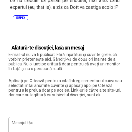
ce nu trebuie sa pariati pe snooker, mai ales cand
expertul (eu, that is), a zis ca Dott va castiga acolo :P
REPLY
Alătură-te discuției, lasă un mesaj
E-mail-ul nu va fi publicat. Fără înjurături și cuvinte grele, că
vorbim prietenește aici. Gândiți-vă de două ori înainte de a
publica. Nu o luați pe arătură doar pentru că aveți un monitor
în față și nu o persoană reală.
Apăsați pe
Citează
pentru a cita întreg comentariul cuiva sau
selectați întâi anumite cuvinte și apăsați apoi pe Citează
pentru a le prelua doar pe acelea. Link-urile către alte site-uri,
dar care au legătură cu subiectul discuției, sunt ok.