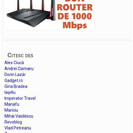
Citesc des
Alex Ciucă
Andrei Cismaru
Dorin Lazăr
Gadget.ro
Gina Bradea
Iași4u
Imperator Travel
Manafu
Mariciu
Mihai Vasilescu
Revoblog
Vlad Petreanu