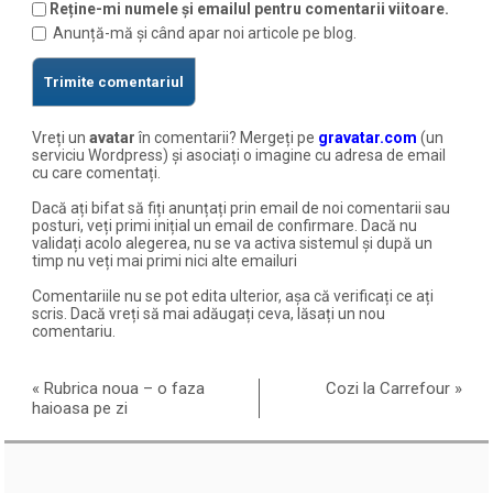
Reține-mi numele și emailul pentru comentarii viitoare.
Anunță-mă și când apar noi articole pe blog.
Vreți un
avatar
în comentarii? Mergeți pe
gravatar.com
(un
serviciu Wordpress) și asociați o imagine cu adresa de email
cu care comentați.
Dacă ați bifat să fiți anunțați prin email de noi comentarii sau
posturi, veți primi inițial un email de confirmare. Dacă nu
validați acolo alegerea, nu se va activa sistemul și după un
timp nu veți mai primi nici alte emailuri
Comentariile nu se pot edita ulterior, așa că verificați ce ați
scris. Dacă vreți să mai adăugați ceva, lăsați un nou
comentariu.
«
Rubrica noua – o faza
Cozi la Carrefour
»
haioasa pe zi