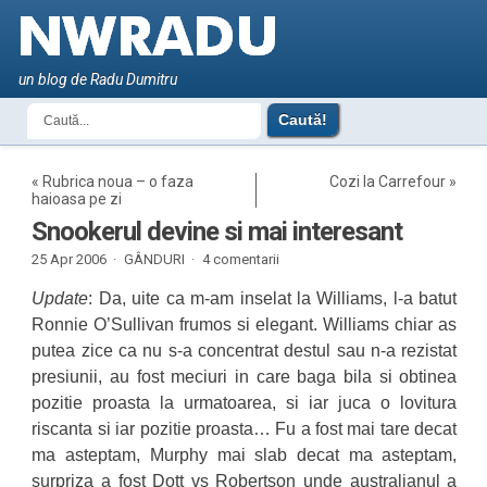
un blog de Radu Dumitru
«
Rubrica noua – o faza
Cozi la Carrefour
»
haioasa pe zi
Snookerul devine si mai interesant
25 Apr 2006 ·
GÂNDURI
·
4 comentarii
Update
: Da, uite ca m-am inselat la Williams, l-a batut
Ronnie O’Sullivan frumos si elegant. Williams chiar as
putea zice ca nu s-a concentrat destul sau n-a rezistat
presiunii, au fost meciuri in care baga bila si obtinea
pozitie proasta la urmatoarea, si iar juca o lovitura
riscanta si iar pozitie proasta… Fu a fost mai tare decat
ma asteptam, Murphy mai slab decat ma asteptam,
surpriza a fost Dott vs Robertson unde australianul a