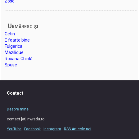
Zoso
Urmăresc şi
Cetin
E foarte bine
Fulgerica
Mazilique
Roxana Chirilă
Spuse
Contact
Despre mine
contact [at] nwradu.ro
YouTube
·
Facebook
·
Instagram
·
RSS Articole noi