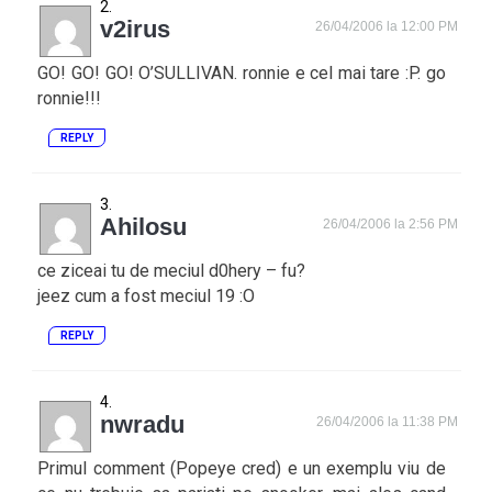
v2irus
26/04/2006 la 12:00 PM
GO! GO! GO! O’SULLIVAN. ronnie e cel mai tare :P. go
ronnie!!!
REPLY
Ahilosu
26/04/2006 la 2:56 PM
ce ziceai tu de meciul d0hery – fu?
jeez cum a fost meciul 19 :O
REPLY
nwradu
26/04/2006 la 11:38 PM
Primul comment (Popeye cred) e un exemplu viu de