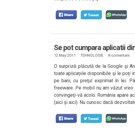
Se pot cumpara aplicatii d
12 May 2011 ·
TEHNOLOGIE
·
8 comentarii
O surpriză plăcută de la Google şi And
toate aplicaţiile disponibile şi le poţi i
pe bani, cu preţul exprimat în lei. P
freeware. Pe mobil nu am văzut vreo d
convingeţi-vă acolo. România apare acu
(aici și aici). Nu cunosc dacă dezvoltat