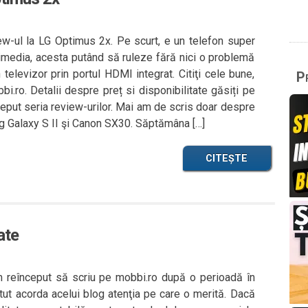
ew-ul la LG Optimus 2x. Pe scurt, e un telefon super
ltimedia, acesta putând să ruleze fără nici o problemă
 televizor prin portul HDMI integrat. Citiţi cele bune,
Pr
bi.ro. Detalii despre preț si disponibilitate găsiți pe
ceput seria review-urilor. Mai am de scris doar despre
 Galaxy S II şi Canon SX30. Săptămâna […]
CITEȘTE
ate
 reînceput să scriu pe mobbi.ro după o perioadă în
tut acorda acelui blog atenţia pe care o merită. Dacă