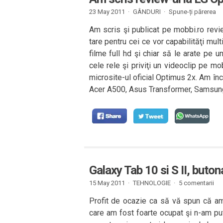
23 May 2011 ·
GÂNDURI
·
Spune-ți părerea
Am scris şi publicat pe mobbi.ro revi
tare pentru cei ce vor capabilităţi mu
filme full hd şi chiar să le arate pe un
cele rele şi priviţi un videoclip pe mob
microsite-ul oficial Optimus 2x. Am în
Acer A500, Asus Transformer, Samsung
Galaxy Tab 10 si S II, buton
15 May 2011 ·
TEHNOLOGIE
·
5 comentarii
Profit de ocazie ca să vă spun că am
care am fost foarte ocupat şi n-am pu