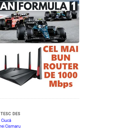
tesc des
 Ciucă
rei Cismaru