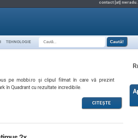
contact [at] nwradu.
I
TEHNOLOGIE
R
us pe mobbi.ro și clipul filmat în care vă prezint
rk în Quadrant cu rezultate incredibile.
A
CITEȘTE
ptimus 2x