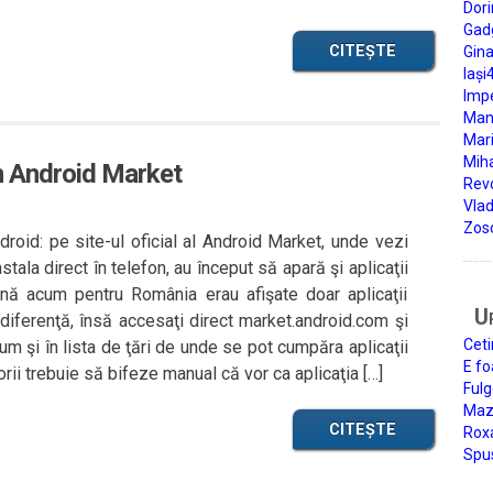
Dori
Gad
CITEȘTE
Gin
Iași
Impe
Man
Mari
Miha
in Android Market
Rev
Vla
Zos
roid: pe site-ul oficial al Android Market, unde vezi
nstala direct în telefon, au început să apară şi aplicaţii
ână acum pentru România erau afişate doar aplicaţii
U
iferenţă, însă accesaţi direct market.android.com şi
Ceti
m şi în lista de ţări de unde se pot cumpăra aplicaţii
E fo
orii trebuie să bifeze manual că vor ca aplicaţia […]
Fulg
Mazi
CITEȘTE
Roxa
Spu