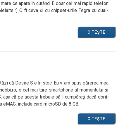
 mare ce apare în curând. E doar cel mai rapid telefon
lalte :) O fi ceva și cu chipset-urile Tegra cu dual-
CITEȘTE
ăzi că Desire S e în stoc. Eu v-am spus părerea mea
obbi.ro, e cel mai tare smartphone al momentului şi
aşa că pe acesta trebuie să-l cumpăraţi dacă doriţi
i la eMAG, include card microSD de 8 GB.
CITEȘTE