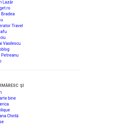
n Lazăr
get.ro
a Bradea
4u
rator Travel
afu
ciu
i Vasilescu
oblog
d Petreanu
o
rmăresc şi
n
arte bine
erica
lique
na Chirilă
se