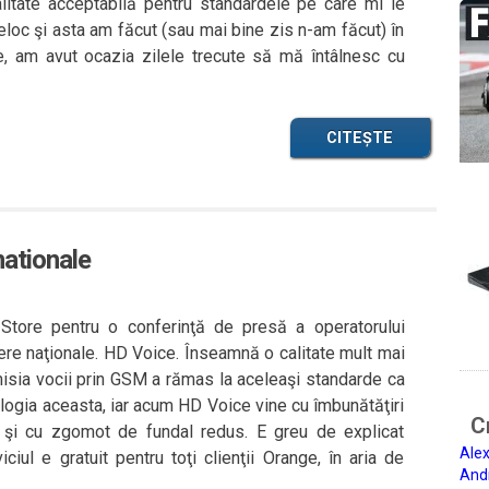
alitate acceptabilă pentru standardele pe care mi le
eloc şi asta am făcut (sau mai bine zis n-am făcut) în
e, am avut ocazia zilele trecute să mă întâlnesc cu
CITEȘTE
ationale
Store pentru o conferinţă de presă a operatorului
iere naţionale. HD Voice. Înseamnă o calitate mult mai
misia vocii prin GSM a rămas la aceleaşi standarde ca
ologia aceasta, iar acum HD Voice vine cu îmbunătăţiri
Ci
ât şi cu zgomot de fundal redus. E greu de explicat
Alex
iciul e gratuit pentru toţi clienţii Orange, în aria de
And