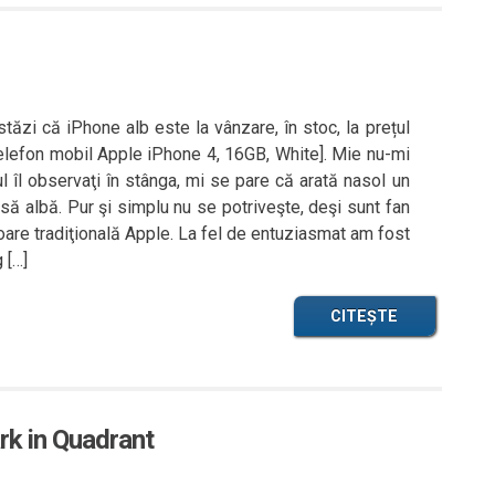
ăzi că iPhone alb este la vânzare, în stoc, la prețul
Telefon mobil Apple iPhone 4, 16GB, White]. Mie nu-mi
ul îl observaţi în stânga, mi se pare că arată nasol un
să albă. Pur şi simplu nu se potriveşte, deşi sunt fan
loare tradiţională Apple. La fel de entuziasmat am fost
 […]
CITEȘTE
k in Quadrant