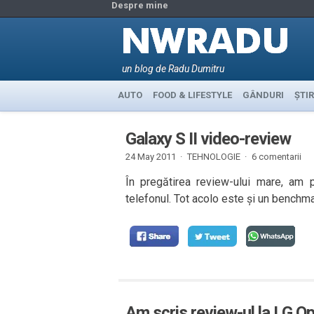
Despre mine
un blog de Radu Dumitru
AUTO
FOOD & LIFESTYLE
GÂNDURI
ȘTIR
Galaxy S II video-review
24 May 2011 ·
TEHNOLOGIE
·
6 comentarii
În pregătirea review-ului mare, am p
telefonul. Tot acolo este și un benchma
Am scris review-ul la LG O