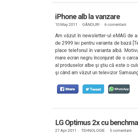
iPhone alb la vanzare
10 May 2011 ·
GÂNDURI
·
6 comentarii
Am văzut în newsletter-ul eMAG de ast
de 2999 lei pentru varianta de bază [
place telefonul în varianta albă. Motiv
mare ecran negru înconjurat de o carca
al produselor albe şi ştiu că este o cu
şi când am văzut un televizor Samsung
LG Optimus 2x cu benchmar
27 Apr 2011 ·
TEHNOLOGIE
·
5 comentarii