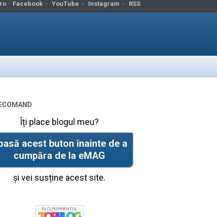
ro ·
Facebook
·
YouTube
·
Instagram
·
RSS
ecomand
Îți place blogul meu?
pasă acest buton înainte de a
cumpăra de la eMAG
și vei susține acest site.