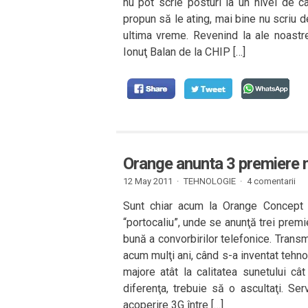
nu pot scrie posturi la un nivel de c
propun să le ating, mai bine nu scriu d
ultima vreme. Revenind la ale noastr
Ionuţ Balan de la CHIP […]
Orange anunta 3 premiere n
12 May 2011 ·
TEHNOLOGIE
·
4 comentarii
Sunt chiar acum la Orange Concept 
“portocaliu”, unde se anunţă trei prem
bună a convorbirilor telefonice. Trans
acum mulţi ani, când s-a inventat tehn
majore atât la calitatea sunetului c
diferenţa, trebuie să o ascultaţi. Serv
acoperire 3G între […]