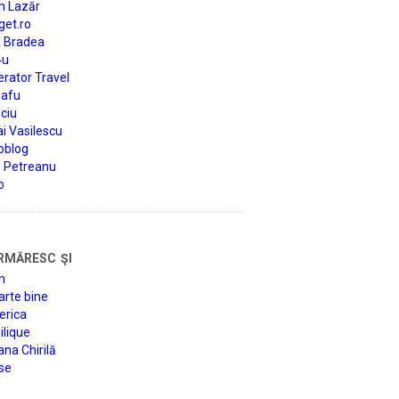
n Lazăr
get.ro
a Bradea
4u
rator Travel
afu
ciu
i Vasilescu
oblog
d Petreanu
o
rmăresc şi
n
arte bine
erica
lique
na Chirilă
se