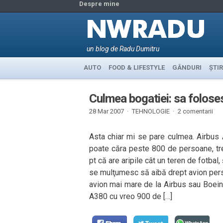
Despre mine
un blog de Radu Dumitru
AUTO
FOOD & LIFESTYLE
GÂNDURI
ȘTIR
Culmea bogatiei: sa folose
28 Mar 2007 ·
TEHNOLOGIE
·
2 comentarii
Asta chiar mi se pare culmea. Airbus
poate căra peste 800 de persoane, tre
pt că are aripile cât un teren de fotbal
se mulţumesc să aibă drept avion person
avion mai mare de la Airbus sau Boeing,
A380 cu vreo 900 de […]