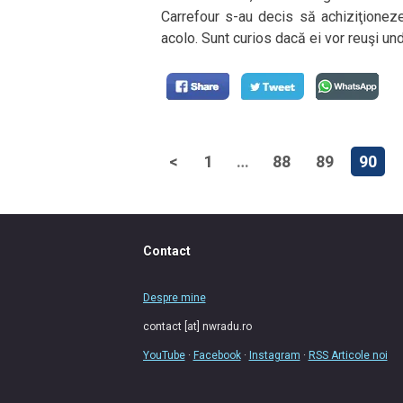
Carrefour s-au decis să achiziţioneze
acolo. Sunt curios dacă ei vor reuşi unde
<
1
…
88
89
90
Contact
Despre mine
contact [at] nwradu.ro
YouTube
·
Facebook
·
Instagram
·
RSS Articole noi