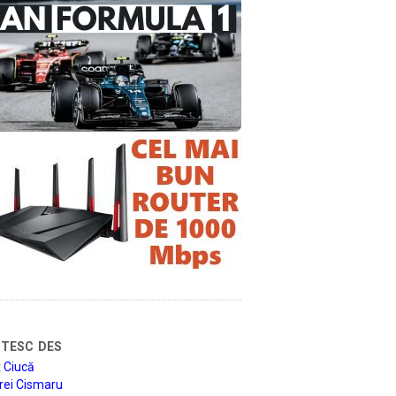
tesc des
 Ciucă
rei Cismaru