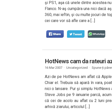
şi PS1, aşa că unele dintre acestea n
Flanco. N-aş cumpăra una nici dacă aş
360, mai ieftin, şi cu multe jocuri de t
cei care vor să afle care a […]
HotNews cam da rateuri az
16 Mar 2007 ·
Uncategorized ·
Spune-ți păre
Azi de pe HotNews am aflat că Apple a
Chiar el. Trebuia să apară în vara, poat
nici o lansare. Pur şi simplu HotNews
Steve Jobs pe 9 ianuarie parcă, acum 2
că cei de acolo au aflat cu 2 luni pr
arhivă ziarului, articolul […]