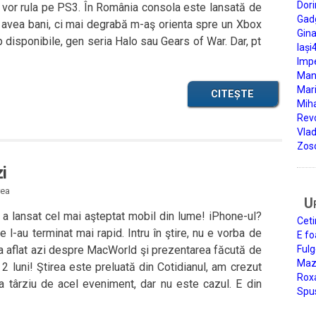
Dori
u vor rula pe PS3. În România consola este lansată de
Gad
 avea bani, ci mai degrabă m-aş orienta spre un Xbox
Gin
op disponibile, gen seria Halo sau Gears of War. Dar, pt
Iași
Impe
Man
Mari
CITEȘTE
Miha
Rev
Vla
Zos
i
rea
U
 lansat cel mai aşteptat mobil din lume! iPhone-ul?
Ceti
e l-au terminat mai rapid. Intru în ştire, nu e vorba de
E fo
 a aflat azi despre MacWorld şi prezentarea făcută de
Fulg
Mazi
 luni! Ştirea este preluată din Cotidianul, am crezut
Roxa
ea târziu de acel eveniment, dar nu este cazul. E din
Spu