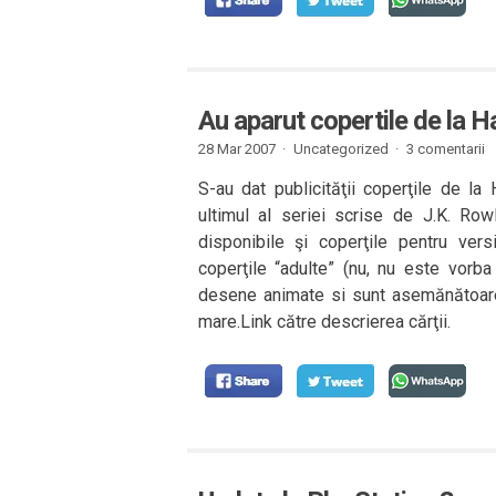
Au aparut copertile de la H
28 Mar 2007 ·
Uncategorized ·
3 comentarii
S-au dat publicităţii coperţile de la
ultimul al seriei scrise de J.K. Row
disponibile şi coperţile pentru ver
coperţile “adulte” (nu, nu este vorb
desene animate si sunt asemănătoare c
mare.Link către descrierea cărţii.