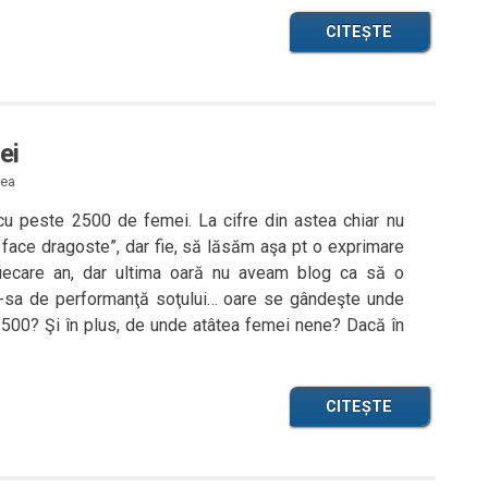
CITEȘTE
ei
rea
cu peste 2500 de femei. La cifre din astea chiar nu
 face dragoste”, dar fie, să lăsăm aşa pt o exprimare
fiecare an, dar ultima oară nu aveam blog ca să o
-sa de performanţă soţului… oare se gândeşte unde
2500? Şi în plus, de unde atâtea femei nene? Dacă în
CITEȘTE