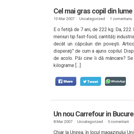
Cel mai gras copil din lume
13 Mar 2007 ·
Uncategorized ·
1 comentariu
E o fetiţă de 7 ani, de 222 kg. Da, 222.
meniuri tip fast-food, cantităţi industri
decât un căpcăun din poveşti. Artico
disperaţi” de cum a ajuns copilul. Disper
de acolo. Păi cine îi dă mâncare? Se d
kilograme […]
Un nou Carrefour in Bucure
8 Mar 2007 ·
Uncategorized ·
5 comentarii
Chiar la Unirea, în locul magazinului Un