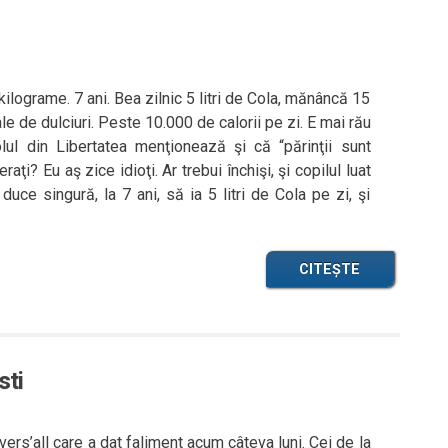
 kilograme. 7 ani. Bea zilnic 5 litri de Cola, mănâncă 15
ale de dulciuri. Peste 10.000 de calorii pe zi. E mai rău
lul din Libertatea menţionează şi că “părinţii sunt
aţi? Eu aş zice idioţi. Ar trebui închişi, şi copilul luat
uce singură, la 7 ani, să ia 5 litri de Cola pe zi, şi
CITEȘTE
sti
ivers’all care a dat faliment acum câteva luni. Cei de la