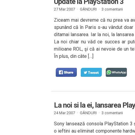
Update la PlayStation 3
27 Mar 2007 ·
GÂNDURI
·
3 comentarii
Ziceam mai devreme că nu prea va av
spunând că în Paris s-au vândut doar 
ditamai lansarea. Iar la noi, la lansar
La noi chiar nu văd ce succes ar pu
milioane ROL, şi că ai nevoie de un t
În plus, din câte […]
La noi si la ei, lansarea Pla
24 Mar 2007 ·
GÂNDURI
·
3 comentarii
Sony lansează consola PlayStation 3 şi
o ieftini au eliminat componente hardw