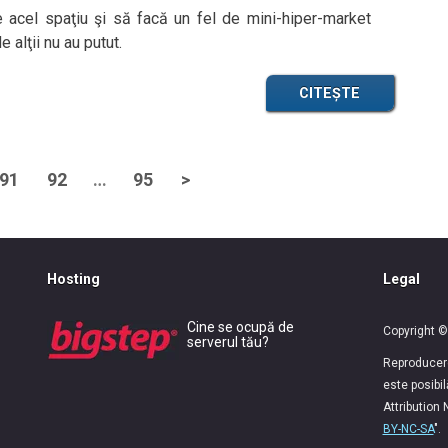
 acel spaţiu şi să facă un fel de mini-hiper-market
 alţii nu au putut.
CITEȘTE
91
92
…
95
>
Hosting
Legal
Cine se ocupă de
Copyright ©
serverul tău?
Reproducerea
este posibi
Attribution
BY-NC-SA
".