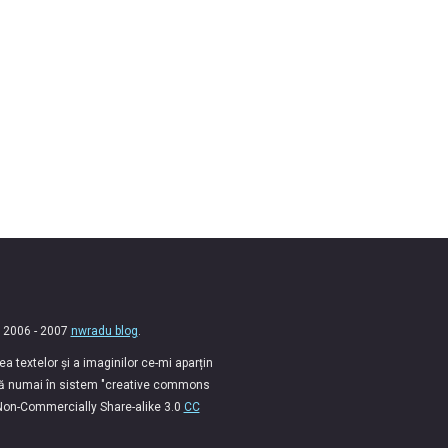
 2006 - 2007
nwradu blog
.
 textelor și a imaginilor ce-mi aparțin
lă numai în sistem "creative commons
 Non-Commercially Share-alike 3.0
CC