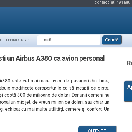
contact [at] nwradu.
I
TEHNOLOGIE
sti un Airbus A380 ca avion personal
R
 A380 este cel mai mare avion de pasageri din lume,
A
buie modificate aeroporturile ca să încapă pe piste,
, şi costă 300 de milioane de dolari. Dar unii oameni nu
al un mic jet, de vreun milion de dolari, sau chiar un
 echipat cu mai multe utilităţi, camere şi confort. Un
CITEȘTE