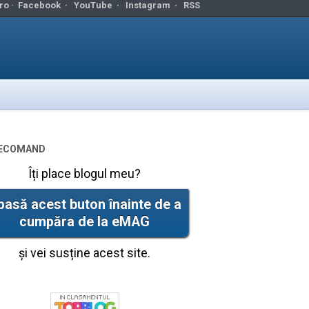
ro ·
Facebook
·
YouTube
·
Instagram
·
RSS
ecomand
Îți place blogul meu?
pasă acest buton înainte de a
cumpăra de la eMAG
și vei susține acest site.