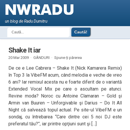
un blog de Radu Dumitru
Shake It iar
20 Mar 2009 ·
GÂNDURI
·
Spune-ți părerea
De ce e Lee Cabrera – Shake It (Nick Kamarera Remix)
în Top 3 la VibeFM acum, când melodia e veche de vreo
6 ani? Iar remixul acesta nu e foarte diferit de o variantă
Extended Vocal Mix pe care o ascultam pe atunci.
Revine moda? Noroc cu Antoine Clamaran – Gold şi
Armin van Buuren – Unforgivable şi Darius – Do It All
Night că salvează topul actual. Pe site-ul VibeFM e un
sondaj, cu întrebarea “Care dintre cei 5 noi DJ este
preferatul tău?”, iar printre opţiuni sunt şi […]