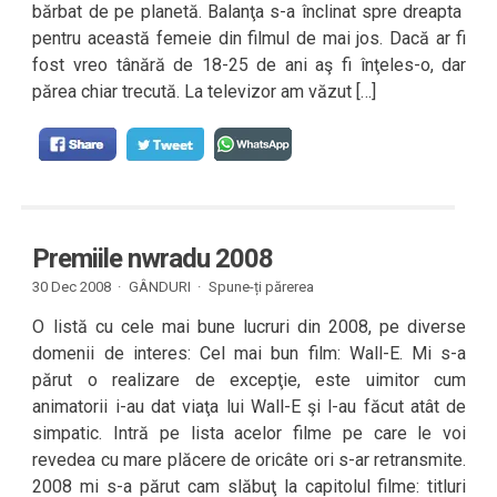
bărbat de pe planetă. Balanţa s-a înclinat spre dreapta
pentru această femeie din filmul de mai jos. Dacă ar fi
fost vreo tânără de 18-25 de ani aş fi înţeles-o, dar
părea chiar trecută. La televizor am văzut […]
Premiile nwradu 2008
30 Dec 2008 ·
GÂNDURI
·
Spune-ți părerea
O listă cu cele mai bune lucruri din 2008, pe diverse
domenii de interes: Cel mai bun film: Wall-E. Mi s-a
părut o realizare de excepţie, este uimitor cum
animatorii i-au dat viaţa lui Wall-E şi l-au făcut atât de
simpatic. Intră pe lista acelor filme pe care le voi
revedea cu mare plăcere de oricâte ori s-ar retransmite.
2008 mi s-a părut cam slăbuţ la capitolul filme: titluri