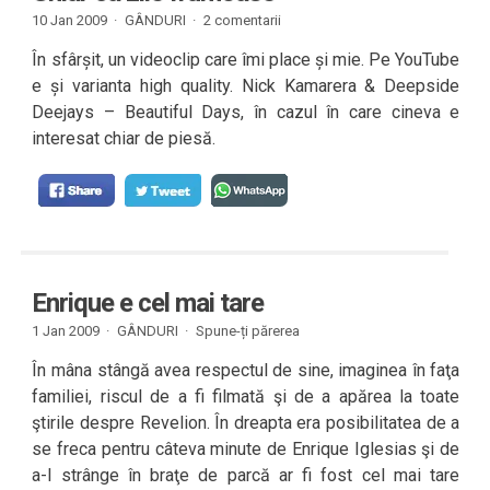
10 Jan 2009 ·
GÂNDURI
·
2 comentarii
În sfârșit, un videoclip care îmi place și mie. Pe YouTube
e și varianta high quality. Nick Kamarera & Deepside
Deejays – Beautiful Days, în cazul în care cineva e
interesat chiar de piesă.
Enrique e cel mai tare
1 Jan 2009 ·
GÂNDURI
·
Spune-ți părerea
În mâna stângă avea respectul de sine, imaginea în faţa
familiei, riscul de a fi filmată şi de a apărea la toate
ştirile despre Revelion. În dreapta era posibilitatea de a
se freca pentru câteva minute de Enrique Iglesias şi de
a-l strânge în braţe de parcă ar fi fost cel mai tare