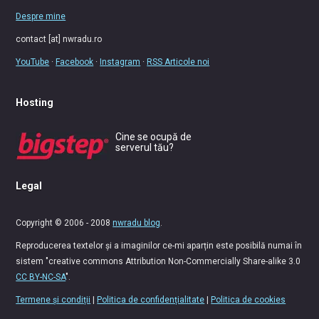
Despre mine
contact [at] nwradu.ro
YouTube
·
Facebook
·
Instagram
·
RSS Articole noi
Hosting
Cine se ocupă de
serverul tău?
Legal
Copyright © 2006 - 2008
nwradu blog
.
Reproducerea textelor și a imaginilor ce-mi aparțin este posibilă numai în
sistem "creative commons Attribution Non-Commercially Share-alike 3.0
CC BY-NC-SA
".
Termene și condiții
|
Politica de confidențialitate
|
Politica de cookies