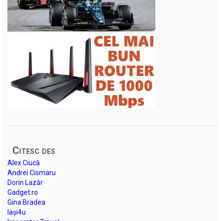
Citesc des
Alex Ciucă
Andrei Cismaru
Dorin Lazăr
Gadget.ro
Gina Bradea
Iași4u