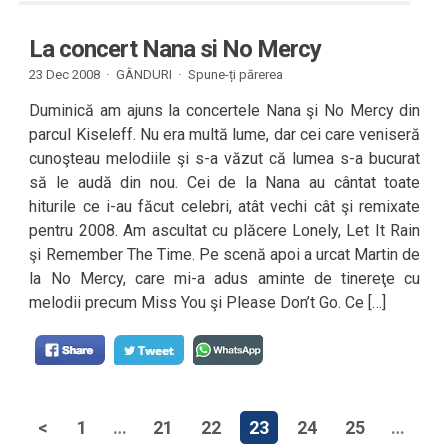
La concert Nana si No Mercy
23 Dec 2008 ·
GÂNDURI
·
Spune-ți părerea
Duminică am ajuns la concertele Nana şi No Mercy din
parcul Kiseleff. Nu era multă lume, dar cei care veniseră
cunoşteau melodiile şi s-a văzut că lumea s-a bucurat
să le audă din nou. Cei de la Nana au cântat toate
hiturile ce i-au făcut celebri, atât vechi cât şi remixate
pentru 2008. Am ascultat cu plăcere Lonely, Let It Rain
şi Remember The Time. Pe scenă apoi a urcat Martin de
la No Mercy, care mi-a adus aminte de tinereţe cu
melodii precum Miss You şi Please Don’t Go. Ce […]
<
1
…
21
22
23
24
25
…