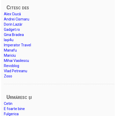
Citesc des
Alex Ciucă
Andrei Cismaru
Dorin Lazăr
Gadget.ro
Gina Bradea
Iași4u
Imperator Travel
Manafu
Mariciu
Mihai Vasilescu
Revoblog
Vlad Petreanu
Zoso
Urmăresc şi
Cetin
E foarte bine
Fulgerica