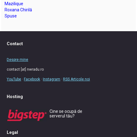
Mazilique
Roxana Chirilă
Spuse
Contact
Despre mine
contact [at] nwradu.ro
YouTube
·
Facebook
·
Instagram
·
RSS Articole noi
Hosting
Cine se ocupă de
serverul tău?
Legal