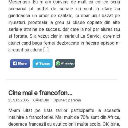
Meseriasii. Eu m-am convins de mult ca cei ce scriu
scenariul pt astfel de seriale nu sunt in stare sa
gandeasca un umor de calitate, ci doar unul bazat pe
injuraturi, prosteala la greu si clisee copiate din alte
seriale straine de succes, dar care la noi par aiurea rau
si fortate. S-a vazut clar in serialul La Servici, care nici
atunci cand baga femei dezbracate in fiecare episod n-
a reusit sa adune […]
Cine mai e francofon…
25 Sep 2006 ·
GÂNDURI
·
Spune-ți părerea
M-am uitat pe lista tarilor participante la aceasta
intalnire a francofoniei. Mai mult de 70% sunt din Africa,
deoarece francezii au avut colonii multe acolo. OK, bine,