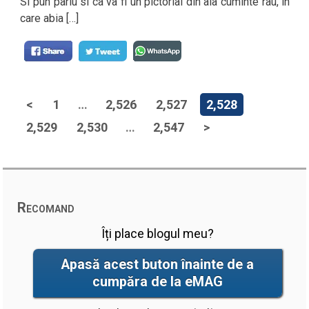
Si pun pariu si ca va fi un pictorial din ala cuminte rau, in
care abia […]
<
1
…
2,526
2,527
2,528
2,529
2,530
…
2,547
>
Recomand
Îți place blogul meu?
Apasă acest buton înainte de a
cumpăra de la eMAG