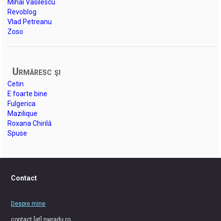
Mihai Vasilescu
Revoblog
Vlad Petreanu
Zoso
Urmăresc şi
Cetin
E foarte bine
Fulgerica
Mazilique
Roxana Chirilă
Spuse
Contact
Despre mine
contact [at] nwradu.ro