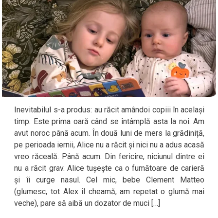
Inevitabilul s-a produs: au răcit amândoi copiii în același
timp. Este prima oară când se întâmplă asta la noi. Am
avut noroc până acum. În două luni de mers la grădiniță,
pe perioada iernii, Alice nu a răcit și nici nu a adus acasă
vreo răceală. Până acum. Din fericire, niciunul dintre ei
nu a răcit grav. Alice tușește ca o fumătoare de carieră
și îi curge nasul. Cel mic, bebe Clement Matteo
(glumesc, tot Alex îl cheamă, am repetat o glumă mai
veche), pare să aibă un dozator de muci […]