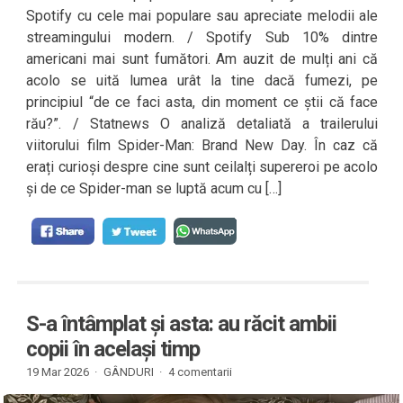
Spotify cu cele mai populare sau apreciate melodii ale
streamingului modern. / Spotify Sub 10% dintre
americani mai sunt fumători. Am auzit de mulți ani că
acolo se uită lumea urât la tine dacă fumezi, pe
principiul “de ce faci asta, din moment ce știi că face
rău?”. / Statnews O analiză detaliată a trailerului
viitorului film Spider-Man: Brand New Day. În caz că
erați curioși despre cine sunt ceilalți supereroi pe acolo
și de ce Spider-man se luptă acum cu […]
S-a întâmplat și asta: au răcit ambii
copii în același timp
19 Mar 2026 ·
GÂNDURI
·
4 comentarii