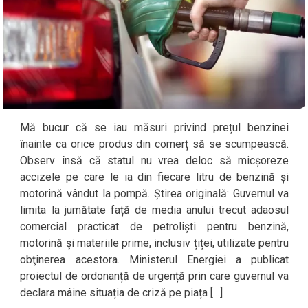
Mă bucur că se iau măsuri privind prețul benzinei
înainte ca orice produs din comerț să se scumpească.
Observ însă că statul nu vrea deloc să micșoreze
accizele pe care le ia din fiecare litru de benzină și
motorină vândut la pompă. Știrea originală: Guvernul va
limita la jumătate față de media anului trecut adaosul
comercial practicat de petroliști pentru benzină,
motorină şi materiile prime, inclusiv țiței, utilizate pentru
obţinerea acestora. Ministerul Energiei a publicat
proiectul de ordonanță de urgență prin care guvernul va
declara mâine situația de criză pe piața […]