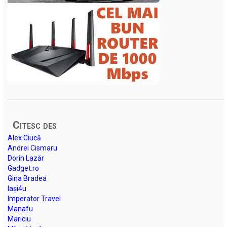
Citesc des
Alex Ciucă
Andrei Cismaru
Dorin Lazăr
Gadget.ro
Gina Bradea
Iași4u
Imperator Travel
Manafu
Mariciu