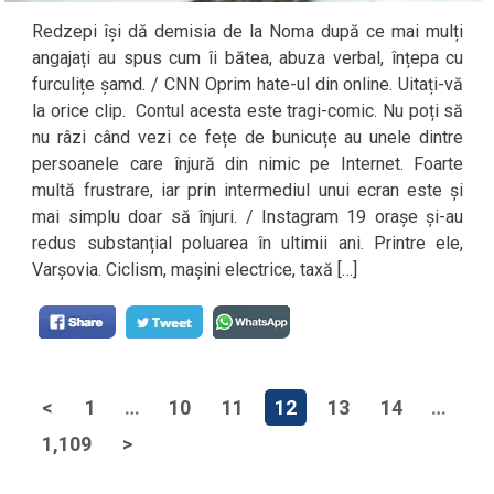
Redzepi își dă demisia de la Noma după ce mai mulți
angajați au spus cum îi bătea, abuza verbal, înțepa cu
furculițe șamd. / CNN Oprim hate-ul din online. Uitați-vă
la orice clip. Contul acesta este tragi-comic. Nu poți să
nu râzi când vezi ce fețe de bunicuțe au unele dintre
persoanele care înjură din nimic pe Internet. Foarte
multă frustrare, iar prin intermediul unui ecran este și
mai simplu doar să înjuri. / Instagram 19 orașe și-au
redus substanțial poluarea în ultimii ani. Printre ele,
Varșovia. Ciclism, mașini electrice, taxă […]
<
1
…
10
11
12
13
14
…
1,109
>