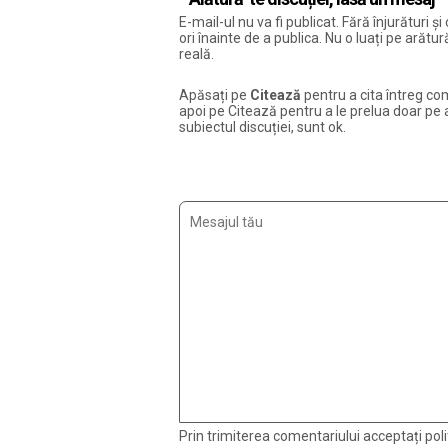
E-mail-ul nu va fi publicat. Fără înjurături 
ori înainte de a publica. Nu o luați pe arăt
reală.
Apăsați pe
Citează
pentru a cita întreg com
apoi pe Citează pentru a le prelua doar pe ac
subiectul discuției, sunt ok.
Prin trimiterea comentariului acceptați polit