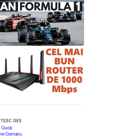
tesc des
 Ciucă
rei Cismaru