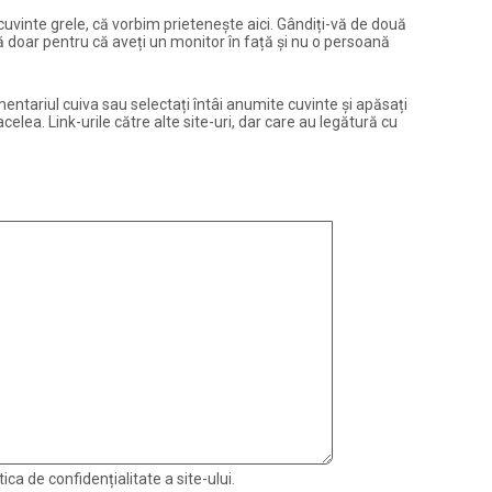
și cuvinte grele, că vorbim prietenește aici. Gândiți-vă de două
ură doar pentru că aveți un monitor în față și nu o persoană
entariul cuiva sau selectați întâi anumite cuvinte și apăsați
elea. Link-urile către alte site-uri, dar care au legătură cu
ica de confidențialitate a site-ului.