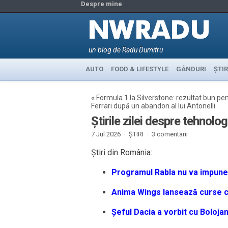
Despre mine
un blog de Radu Dumitru
AUTO
FOOD & LIFESTYLE
GÂNDURI
ȘTIR
«
Formula 1 la Silverstone: rezultat bun pe
Ferrari după un abandon al lui Antonelli
Știrile zilei despre tehnolog
7 Jul 2026 ·
ȘTIRI
·
3 comentarii
Știri din România:
Programul Rabla nu va impune c
Anima Wings lansează curse c
Șeful Dacia a vorbit cu Boloja