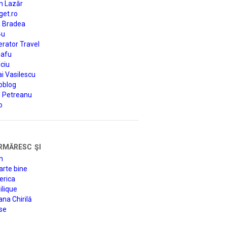
n Lazăr
get.ro
a Bradea
4u
rator Travel
afu
ciu
i Vasilescu
oblog
d Petreanu
o
rmăresc şi
n
arte bine
erica
lique
na Chirilă
se