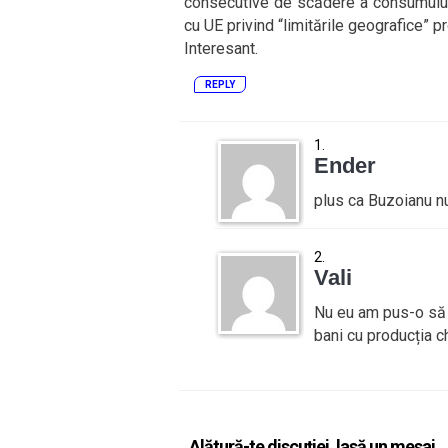
consecutive de scădere a consumului
cu UE privind “limitările geografice” p
Interesant.
REPLY
Ender
plus ca Buzoianu n
Vali
Nu eu am pus-o să n
bani cu producția 
Alătură-te discuției, lasă un mesaj