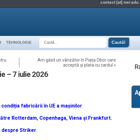
contact [at] nwradu.
I
TEHNOLOGIE
ntru
Am găsit un vânzător în Piața Obor care
acceptă și plata cu cardul
»
R
ie – 7 iulie 2026
A
ondiția fabricării în UE a mașinilor
.
ătre Rotterdam, Copenhaga, Viena și Frankfurt.
n despre Striker
.