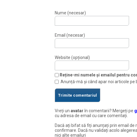
Nume (necesar)
Email (necesar)
Website (opțional)
Reține-mi numele și emailul pentru com
Anunță-mă și când apar noi articole pe 
Vreți un
avatar
în comentarii? Mergeți pe
g
cu adresa de email cu care comentați.
Dacă ați bifat să fiți anunțați prin email de 
confirmare. Dacă nu validați acolo alegerea
nici alte emailuri