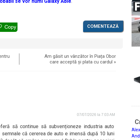
obabil se vor numi Galaxy Able
.
COMENTEAZĂ
entru
Am găsit un vânzător în Piața Obor
care acceptă și plata cu cardul
»
07/07/2026 la 7:03 AM
Ci
feră să continue să subvenționeze industria auto
Alex
e semnale că cererea de auto e imensă după 10 luni
And