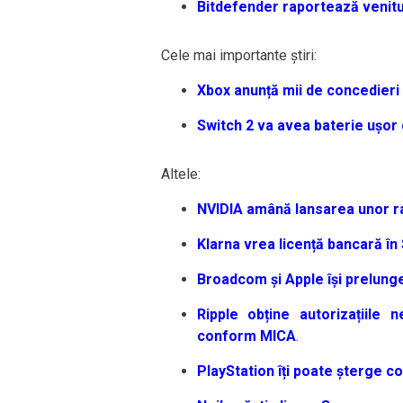
Bitdefender raportează venitur
Cele mai importante știri:
Xbox anunță mii de concedieri 
Switch 2 va avea baterie ușor d
Altele:
NVIDIA amână lansarea unor ra
Klarna vrea licență bancară în
Broadcom și Apple își prelunge
Ripple obține autorizațiile 
conform MICA
.
PlayStation îți poate șterge co