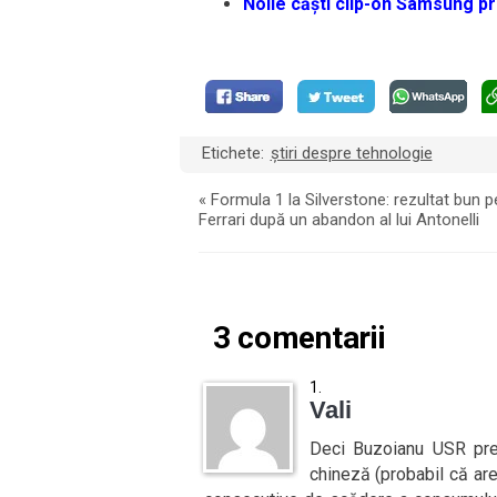
Noile căști clip-on Samsung pr
Etichete:
știri despre tehnologie
«
Formula 1 la Silverstone: rezultat bun p
Ferrari după un abandon al lui Antonelli
3 comentarii
Vali
Deci Buzoianu USR pre
chineză (probabil că ar