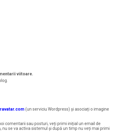
entarii viitoare.
blog.
ravatar.com
(un serviciu Wordpress) și asociați o imagine
noi comentarii sau posturi, veți primi inițial un email de
, nu se va activa sistemul și după un timp nu veți mai primi