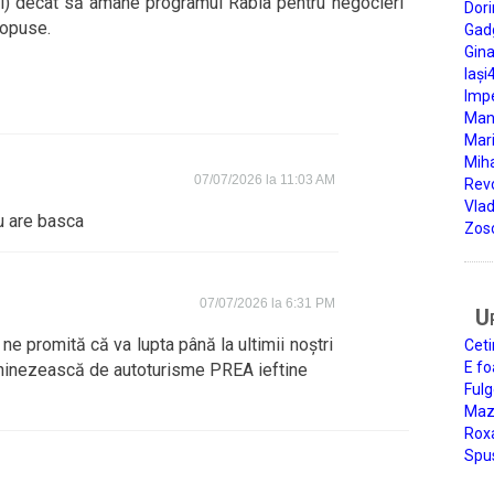
) decât să amâne programul Rabla pentru negocieri
Dori
ropuse.
Gad
Gin
Iași
Impe
Man
Mari
Miha
07/07/2026 la 11:03 AM
Rev
Vla
u are basca
Zos
07/07/2026 la 6:31 PM
U
e promită că va lupta până la ultimii noștri
Ceti
E fo
chinezească de autoturisme PREA ieftine
Fulg
Mazi
Roxa
Spu