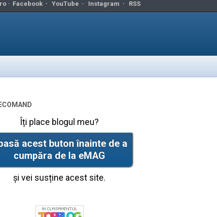
ro ·
Facebook
·
YouTube
·
Instagram
·
RSS
ecomand
Îți place blogul meu?
pasă acest buton înainte de a
cumpăra de la eMAG
și vei susține acest site.