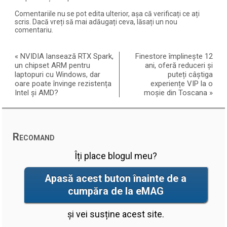
Comentariile nu se pot edita ulterior, așa că verificați ce ați
scris. Dacă vreți să mai adăugați ceva, lăsați un nou
comentariu.
«
NVIDIA lansează RTX Spark,
Finestore împlinește 12
un chipset ARM pentru
ani, oferă reduceri și
laptopuri cu Windows, dar
puteți câștiga
oare poate învinge rezistența
experiențe VIP la o
Intel și AMD?
moșie din Toscana
»
Recomand
Îți place blogul meu?
Apasă acest buton înainte de a
cumpăra de la eMAG
și vei susține acest site.