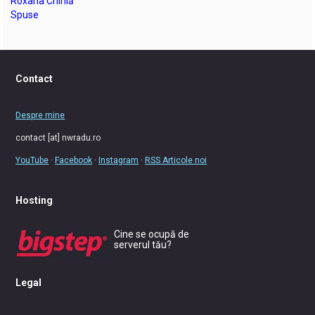
Roxana Chirilă
Spuse
Contact
Despre mine
contact [at] nwradu.ro
YouTube
·
Facebook
·
Instagram
·
RSS Articole noi
Hosting
Cine se ocupă de
serverul tău?
Legal