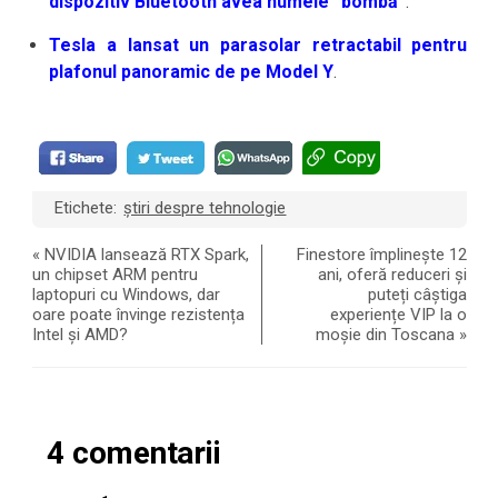
dispozitiv Bluetooth avea numele “bombă”
.
Tesla a lansat un parasolar retractabil pentru
plafonul panoramic de pe Model Y
.
Etichete:
știri despre tehnologie
«
NVIDIA lansează RTX Spark,
Finestore împlinește 12
un chipset ARM pentru
ani, oferă reduceri și
laptopuri cu Windows, dar
puteți câștiga
oare poate învinge rezistența
experiențe VIP la o
Intel și AMD?
moșie din Toscana
»
4 comentarii