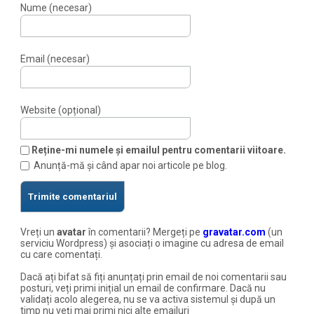
Nume (necesar)
Email (necesar)
Website (opțional)
Reține-mi numele și emailul pentru comentarii viitoare.
Anunță-mă și când apar noi articole pe blog.
Vreți un
avatar
în comentarii? Mergeți pe
gravatar.com
(un
serviciu Wordpress) și asociați o imagine cu adresa de email
cu care comentați.
Dacă ați bifat să fiți anunțați prin email de noi comentarii sau
posturi, veți primi inițial un email de confirmare. Dacă nu
validați acolo alegerea, nu se va activa sistemul și după un
timp nu veți mai primi nici alte emailuri