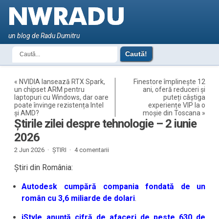
un blog de Radu Dumitru
«
NVIDIA lansează RTX Spark,
Finestore împlinește 12
un chipset ARM pentru
ani, oferă reduceri și
laptopuri cu Windows, dar oare
puteți câștiga
poate învinge rezistența Intel
experiențe VIP la o
și AMD?
moșie din Toscana
»
Știrile zilei despre tehnologie – 2 iunie
2026
2 Jun 2026 ·
ȘTIRI
·
4 comentarii
Știri din România:
Autodesk cumpără compania fondată de un
român cu 3,6 miliarde de dolari
.
iStyle anunță cifră de afaceri de peste 630 de