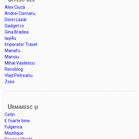
Alex Ciucă
Andrei Cismaru
Dorin Lazăr
Gadget.ro
Gina Bradea
Iași4u
Imperator Travel
Manafu
Mariciu
Mihai Vasilescu
Revoblog
Vlad Petreanu
Zoso
Urmăresc şi
Cetin
E foarte bine
Fulgerica
Mazilique