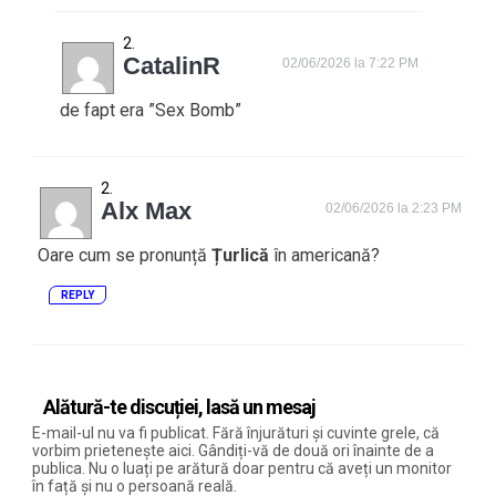
CatalinR
02/06/2026 la 7:22 PM
de fapt era ”Sex Bomb”
Alx Max
02/06/2026 la 2:23 PM
Oare cum se pronunță
Țurlică
în americană?
REPLY
Alătură-te discuției, lasă un mesaj
E-mail-ul nu va fi publicat. Fără înjurături și cuvinte grele, că
vorbim prietenește aici. Gândiți-vă de două ori înainte de a
publica. Nu o luați pe arătură doar pentru că aveți un monitor
în față și nu o persoană reală.