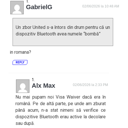
GabrielG
02/06/2026 la 10:48 AM
Un zbor United s-a întors din drum pentru că un
dispozitiv Bluetooth avea numele “bombă”
in romana?
REPLY
Alx Max
02/06/2026 la 2:33 PM
Nu mai pupam noi Visa Waiver dacă era în
română. Pe de altă parte, pe unde am zburat
până acum, n-a stat nimeni să verifice ce
dispozitive Bluetooth erau active la decolare
sau după.