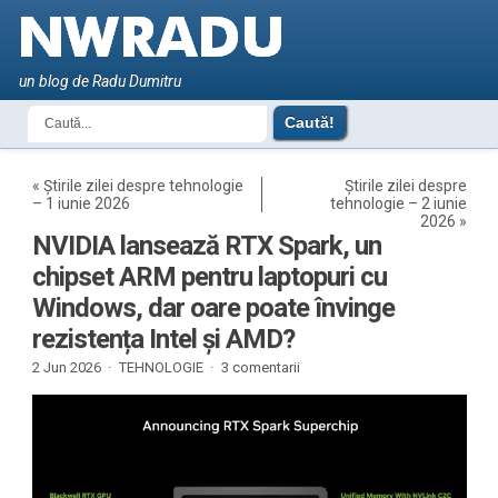
un blog de Radu Dumitru
«
Știrile zilei despre tehnologie
Știrile zilei despre
– 1 iunie 2026
tehnologie – 2 iunie
2026
»
NVIDIA lansează RTX Spark, un
chipset ARM pentru laptopuri cu
Windows, dar oare poate învinge
rezistența Intel și AMD?
2 Jun 2026 ·
TEHNOLOGIE
·
3 comentarii