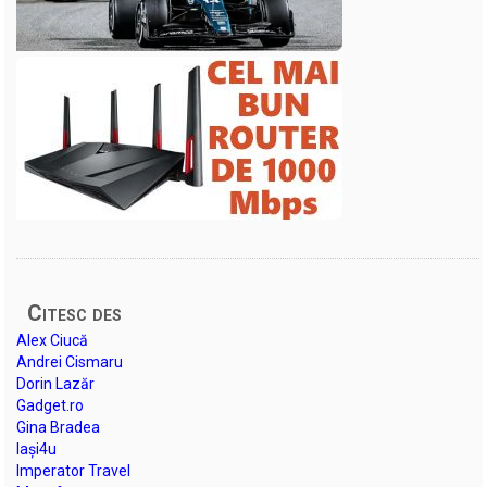
Citesc des
Alex Ciucă
Andrei Cismaru
Dorin Lazăr
Gadget.ro
Gina Bradea
Iași4u
Imperator Travel