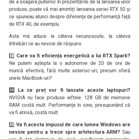
de a exagera puternic în prezentările de la lansarea unor
produse, poate vă mai amintiți lansarea seriei RTX 50 și
ce spuneau atunci despre diferența de performanță față
de RTX 40, de exemplu.
Asta mă aduce la câteva necunoscute, la câteva
întrebări ce au nevoie de răspuns:
1️⃣
Care va fi eficiența energetică a lui RTX Spark?
Ne putem aștepta la o autonomie de 20 de ore de
muncă efectivă, fără multe asterisc-uri, precum oferă
unele MacBook-uri?
2️⃣ La ce preț vor fi lansate aceste laptopuri?
NVIDIA nu face produse ieftine. 128 GB de memorie
RAM costă mult. Performanța în sine, presupunând că
va fi atinsă, costă mult.
3️⃣
Va fi acesta impusul de care lumea Windows are
nevoie pentru a trece spre arhitectura ARM?
Sau