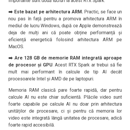
Importante sunt două lucruri la acest RTX Spark:
➡️ Este bazat pe arhitectura ARM.
Practic, se face un
nou pas în față pentru a promova arhitectura ARM în
mediul de lucru Windows, după ce Apple demonstrează
deja de mulți ani că poate obține performanță și
eficiență energetică folosind arhitectura ARM pe
MacOS.
➡️
Are 128 GB de memorie RAM integrată aproape
de procesor și GPU
. Acest RTX Spark ar trebui să fie
mult mai performant în calcule de tip AI decât
procesoarele Intel și AMD de pe laptopuri.
Memoria RAM clasică pare foarte rapidă, dar pentru
calcule AI nu este chiar suficientă. Plăcile video sunt
foarte capabile pe calcule AI nu doar prin arhitectura
unităților de procesare, ci și pentru că memoria lor
video este integrată lângă unitatea de procesare, adică
foarte rapid accesibilă.