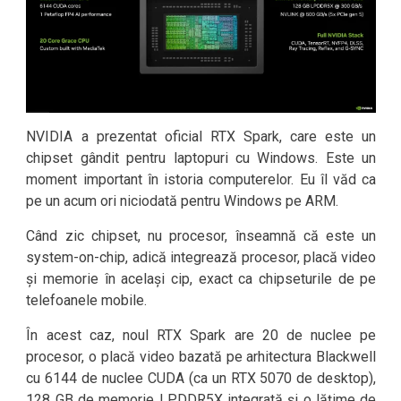
NVIDIA a prezentat oficial RTX Spark, care este un
chipset gândit pentru laptopuri cu Windows. Este un
moment important în istoria computerelor. Eu îl văd ca
pe un acum ori niciodată pentru Windows pe ARM.
Când zic chipset, nu procesor, înseamnă că este un
system-on-chip, adică integrează procesor, placă video
și memorie în același cip, exact ca chipseturile de pe
telefoanele mobile.
În acest caz, noul RTX Spark are 20 de nuclee pe
procesor, o placă video bazată pe arhitectura Blackwell
cu 6144 de nuclee CUDA (ca un RTX 5070 de desktop),
128 GB de memorie LPDDR5X integrată și o lățime de