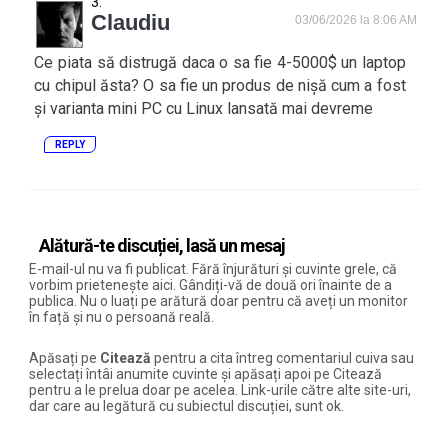
Claudiu
03/06/2026 la 8:06 AM
Ce piata să distrugă daca o sa fie 4-5000$ un laptop
cu chipul ăsta? O sa fie un produs de nișă cum a fost
și varianta mini PC cu Linux lansată mai devreme
REPLY
Alătură-te discuției, lasă un mesaj
E-mail-ul nu va fi publicat. Fără înjurături și cuvinte grele, că
vorbim prietenește aici. Gândiți-vă de două ori înainte de a
publica. Nu o luați pe arătură doar pentru că aveți un monitor
în față și nu o persoană reală.
Apăsați pe
Citează
pentru a cita întreg comentariul cuiva sau
selectați întâi anumite cuvinte și apăsați apoi pe Citează
pentru a le prelua doar pe acelea. Link-urile către alte site-uri,
dar care au legătură cu subiectul discuției, sunt ok.