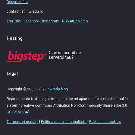
Despre mine
contact [at] nwradu.ro
YouTube
·
Facebook
·
Instagram
·
RSS Articole noi
Hosting
Cine se ocupă de
serverul tău?
Legal
Copyright © 2006 - 2026
nwradu blog
.
Reproducerea textelor și a imaginilor ce-mi aparțin este posibilă numai în
sistem "creative commons Attribution Non-Commercially Share-alike 3.0
CC BY-NC-SA
".
Termene și condiții
|
Politica de confidențialitate
|
Politica de cookies