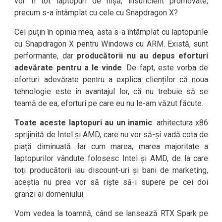
vor fi tot laptopuri de nișă, insuficient promovate,
precum s-a întâmplat cu cele cu Snapdragon X?
Cel puțin în opinia mea, asta s-a întâmplat cu laptopurile
cu Snapdragon X pentru Windows cu ARM. Există, sunt
performante, dar
producătorii nu au depus eforturi
adevărate pentru a le vinde
. De fapt, este vorba de
eforturi adevărate pentru a explica clienților că noua
tehnologie este în avantajul lor, că nu trebuie să se
teamă de ea, eforturi pe care eu nu le-am văzut făcute.
Toate aceste laptopuri au un inamic
: arhitectura x86
sprijinită de Intel și AMD, care nu vor să-și vadă cota de
piață diminuată. Iar cum marea, marea majoritate a
laptopurilor vândute folosesc Intel și AMD, de la care
toți producătorii iau discount-uri și bani de marketing,
aceștia nu prea vor să riște să-i supere pe cei doi
granzi ai domeniului.
Vom vedea la toamnă, când se lansează RTX Spark pe