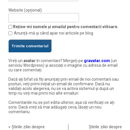
Website (opțional)
Reține-mi numele și emailul pentru comentarii viitoare.
Anunță-mă și când apar noi articole pe blog.
Vreți un
avatar
în comentarii? Mergeți pe
gravatar.com
(un
serviciu Wordpress) și asociați o imagine cu adresa de email
cu care comentați.
Dacă ați bifat să fiți anunțați prin email de noi comentarii sau
posturi, veți primi inițial un email de confirmare. Dacă nu
validați acolo alegerea, nu se va activa sistemul și după un
timp nu veți mai primi nici alte emailuri
Comentariile nu se pot edita ulterior, așa că verificați ce ați
scris. Dacă vreți să mai adăugați ceva, lăsați un nou
comentariu.
«
Știrile zilei despre
Știrile zilei despre