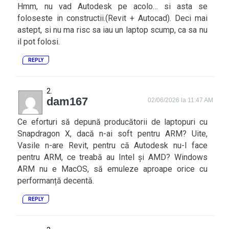
Hmm, nu vad Autodesk pe acolo… si asta se
foloseste in constructii.(Revit + Autocad). Deci mai
astept, si nu ma risc sa iau un laptop scump, ca sa nu
il pot folosi.
REPLY
dam167
02/06/2026 la 11:47 AM
Ce eforturi să depună producătorii de laptopuri cu
Snapdragon X, dacă n-ai soft pentru ARM? Uite,
Vasile n-are Revit, pentru că Autodesk nu-l face
pentru ARM, ce treabă au Intel și AMD? Windows
ARM nu e MacOS, să emuleze aproape orice cu
performanță decentă.
REPLY