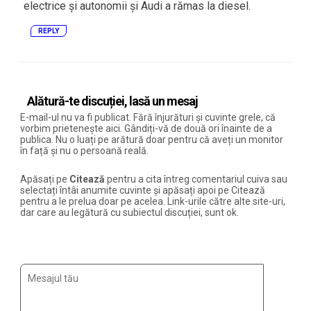
electrice și autonomii și Audi a rămas la diesel.
REPLY
Alătură-te discuției, lasă un mesaj
E-mail-ul nu va fi publicat. Fără înjurături și cuvinte grele, că
vorbim prietenește aici. Gândiți-vă de două ori înainte de a
publica. Nu o luați pe arătură doar pentru că aveți un monitor
în față și nu o persoană reală.
Apăsați pe
Citează
pentru a cita întreg comentariul cuiva sau
selectați întâi anumite cuvinte și apăsați apoi pe Citează
pentru a le prelua doar pe acelea. Link-urile către alte site-uri,
dar care au legătură cu subiectul discuției, sunt ok.