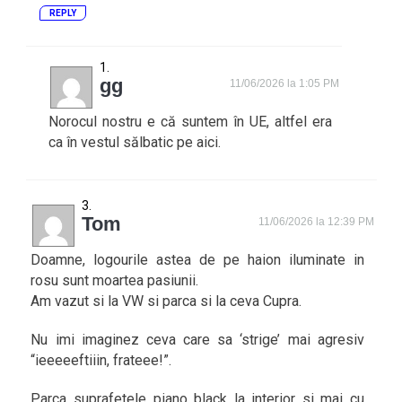
REPLY
gg
11/06/2026 la 1:05 PM
Norocul nostru e că suntem în UE, altfel era
ca în vestul sălbatic pe aici.
Tom
11/06/2026 la 12:39 PM
Doamne, logourile astea de pe haion iluminate in
rosu sunt moartea pasiunii.
Am vazut si la VW si parca si la ceva Cupra.
Nu imi imaginez ceva care sa ‘strige’ mai agresiv
“ieeeeeftiiin, frateee!”.
Parca suprafetele piano black la interior si mai cu