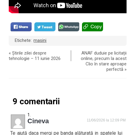
Etichete:
masini
«
Știrile zilei despre
ANAF duduie pe licitații
tehnologie – 11 iunie 2026
online, precum la acest
Clio în stare aproape
perfectă
»
9 comentarii
Cineva
11/06/2026 la 12:09 PM
Te ajută daca mergi pe banda alăturată in spatele lui