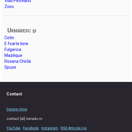
Vlad Petreanu
Zoso
Urmăresc şi
Cetin
E foarte bine
Fulgerica
Mazilique
Roxana Chirilă
Spuse
Contact
Despre mine
contact [at] nwradu.ro
YouTube
·
Facebook
·
Instagram
·
RSS Articole noi