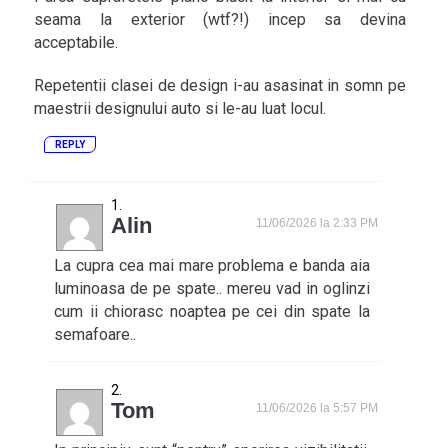
seama la exterior (wtf?!) incep sa devina
acceptabile.
Repetentii clasei de design i-au asasinat in somn pe
maestrii designului auto si le-au luat locul.
REPLY
Alin
11/06/2026 la 2:33 PM
La cupra cea mai mare problema e banda aia
luminoasa de pe spate.. mereu vad in oglinzi
cum ii chiorasc noaptea pe cei din spate la
semafoare..
Tom
11/06/2026 la 5:57 PM