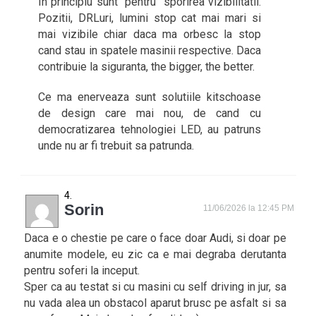
In principiu sunt “pentru” sporirea vizibilitatii.
Pozitii, DRLuri, lumini stop cat mai mari si
mai vizibile chiar daca ma orbesc la stop
cand stau in spatele masinii respective. Daca
contribuie la siguranta, the bigger, the better.
Ce ma enerveaza sunt solutiile kitschoase
de design care mai nou, de cand cu
democratizarea tehnologiei LED, au patruns
unde nu ar fi trebuit sa patrunda.
Sorin
11/06/2026 la 12:45 PM
Daca e o chestie pe care o face doar Audi, si doar pe
anumite modele, eu zic ca e mai degraba derutanta
pentru soferi la inceput.
Sper ca au testat si cu masini cu self driving in jur, sa
nu vada alea un obstacol aparut brusc pe asfalt si sa