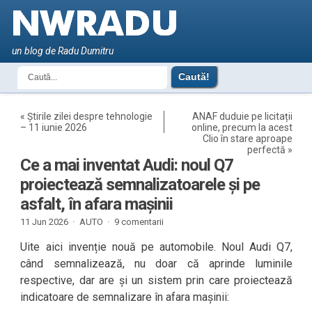
un blog de Radu Dumitru
«
Știrile zilei despre tehnologie
ANAF duduie pe licitații
– 11 iunie 2026
online, precum la acest
Clio în stare aproape
perfectă
»
Ce a mai inventat Audi: noul Q7
proiectează semnalizatoarele și pe
asfalt, în afara mașinii
11 Jun 2026 ·
AUTO
·
9 comentarii
Uite aici invenție nouă pe automobile. Noul Audi Q7,
când semnalizează, nu doar că aprinde luminile
respective, dar are și un sistem prin care proiectează
indicatoare de semnalizare în afara mașinii: