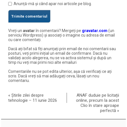
Anunță-mă și când apar noi articole pe blog.
Vreți un
avatar
în comentarii? Mergeți pe
gravatar.com
(un
serviciu Wordpress) și asociați o imagine cu adresa de email
cu care comentați.
Dacă ați bifat să fiți anunțați prin email de noi comentarii sau
posturi, veți primi inițial un email de confirmare. Dacă nu
validați acolo alegerea, nu se va activa sistemul și după un
timp nu veți mai primi nici alte emailuri
Comentariile nu se pot edita ulterior, așa că verificați ce ați
scris. Dacă vreți să mai adăugați ceva, lăsați un nou
comentariu.
«
Știrile zilei despre
ANAF duduie pe licitații
tehnologie – 11 iunie 2026
online, precum la acest
Clio în stare aproape
perfectă
»