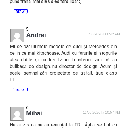
puna frana. Mai ales alea fara lidar ;)
REPLY
Andrei
11/06/2026 la 6:42 PM
Mi se par ultimele modele de Audi și Mercedes din
ce in ce mai kitschoase. Audi cu farurile și stopurile
alea duble și cu trei tv-uri la interior zici că au
bulibașă de design, nu director de design. Acum și
acele semnalizări proiectate pe asfalt, true class
🤦🏻‍♂️
REPLY
Mihai
11/06/2026 la 10:57 PM
Nu ai zis ca nu au renunțat la TDI. Ăștia se bat cu