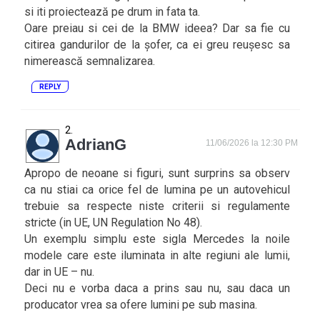
si iti proiectează pe drum in fata ta.
Oare preiau si cei de la BMW ideea? Dar sa fie cu
citirea gandurilor de la șofer, ca ei greu reușesc sa
nimerească semnalizarea.
REPLY
AdrianG
11/06/2026 la 12:30 PM
Apropo de neoane si figuri, sunt surprins sa observ
ca nu stiai ca orice fel de lumina pe un autovehicul
trebuie sa respecte niste criterii si regulamente
stricte (in UE, UN Regulation No 48).
Un exemplu simplu este sigla Mercedes la noile
modele care este iluminata in alte regiuni ale lumii,
dar in UE – nu.
Deci nu e vorba daca a prins sau nu, sau daca un
producator vrea sa ofere lumini pe sub masina.