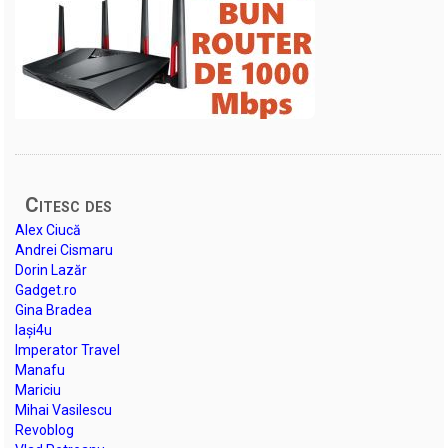
Citesc des
Alex Ciucă
Andrei Cismaru
Dorin Lazăr
Gadget.ro
Gina Bradea
Iași4u
Imperator Travel
Manafu
Mariciu
Mihai Vasilescu
Revoblog