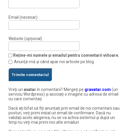
Email (necesar)
Website (opțional)
Reține-mi numele și emailul pentru comentarii viitoare.
Anunță-mă și când apar noi articole pe blog.
Vreți un
avatar
în comentarii? Mergeți pe
gravatar.com
(un
serviciu Wordpress) și asociați o imagine cu adresa de email
cu care comentați.
Dacă ați bifat să fiți anunțați prin email de noi comentarii sau
posturi, veți primi inițial un email de confirmare. Dacă nu
validați acolo alegerea, nu se va activa sistemul și după un
timp nu veți mai primi nici alte emailuri