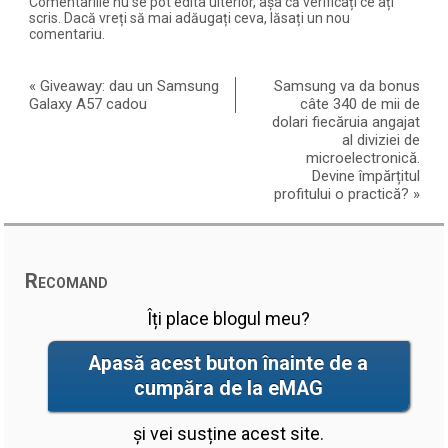
Comentariile nu se pot edita ulterior, așa că verificați ce ați
scris. Dacă vreți să mai adăugați ceva, lăsați un nou
comentariu.
«
Giveaway: dau un Samsung
Samsung va da bonus
Galaxy A57 cadou
câte 340 de mii de
dolari fiecăruia angajat
al diviziei de
microelectronică.
Devine împărțitul
profitului o practică?
»
Recomand
Îți place blogul meu?
Apasă acest buton înainte de a
cumpăra de la eMAG
și vei susține acest site.