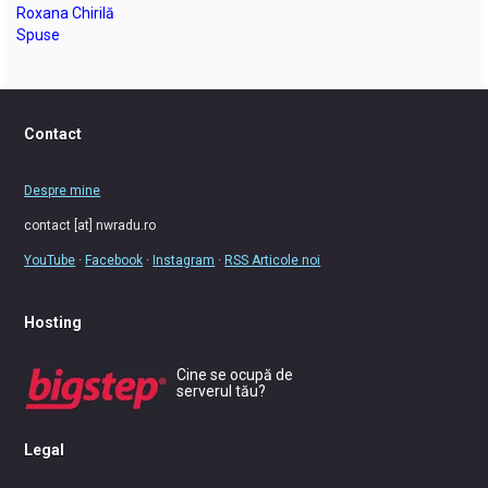
Roxana Chirilă
Spuse
Contact
Despre mine
contact [at] nwradu.ro
YouTube
·
Facebook
·
Instagram
·
RSS Articole noi
Hosting
Cine se ocupă de
serverul tău?
Legal