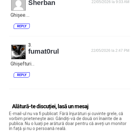
Sherban
22/05/2026 la 9:03 AM
Ghișee….
REPLY
fumat0rul
22/05/2026 la 2:47 PM
Ghișefturi…
REPLY
Alătură-te discuției, lasă un mesaj
E-mail-ul nu va fi publicat. Fără înjurături și cuvinte grele, că
vorbim prietenește aici. Gândiți-vă de două ori înainte de a
publica. Nu o luați pe arătură doar pentru că aveți un monitor
în față și nu o persoană reală.