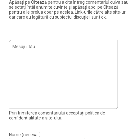
Apăsați pe
Citează
pentru a cita întreg comentariul cuiva sau
selectați întâi anumite cuvinte și apăsați apoi pe Citează
pentru a le prelua doar pe acelea. Link-urile către alte site-uri,
dar care au legătură cu subiectul discuției, sunt ok.
Prin trimiterea comentariului acceptați politica de
confidențialitate a site-ului.
Nume (necesar)