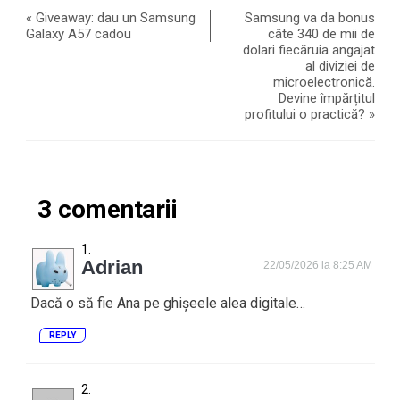
«
Giveaway: dau un Samsung
Samsung va da bonus
Galaxy A57 cadou
câte 340 de mii de
dolari fiecăruia angajat
al diviziei de
microelectronică.
Devine împărțitul
profitului o practică?
»
3 comentarii
Adrian
22/05/2026 la 8:25 AM
Dacă o să fie Ana pe ghișeele alea digitale…
REPLY