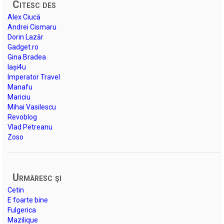
Citesc des
Alex Ciucă
Andrei Cismaru
Dorin Lazăr
Gadget.ro
Gina Bradea
Iași4u
Imperator Travel
Manafu
Mariciu
Mihai Vasilescu
Revoblog
Vlad Petreanu
Zoso
Urmăresc şi
Cetin
E foarte bine
Fulgerica
Mazilique