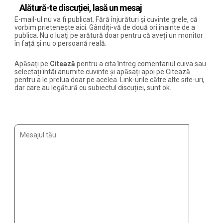
Alătură-te discuției, lasă un mesaj
E-mail-ul nu va fi publicat. Fără înjurături și cuvinte grele, că
vorbim prietenește aici. Gândiți-vă de două ori înainte de a
publica. Nu o luați pe arătură doar pentru că aveți un monitor
în față și nu o persoană reală.
Apăsați pe
Citează
pentru a cita întreg comentariul cuiva sau
selectați întâi anumite cuvinte și apăsați apoi pe Citează
pentru a le prelua doar pe acelea. Link-urile către alte site-uri,
dar care au legătură cu subiectul discuției, sunt ok.