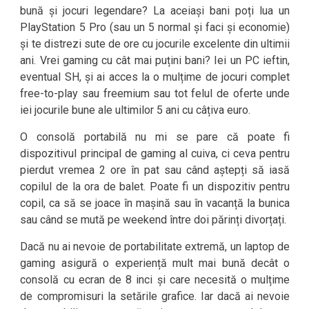
bună și jocuri legendare? La aceiași bani poți lua un
PlayStation 5 Pro (sau un 5 normal și faci și economie)
și te distrezi sute de ore cu jocurile excelente din ultimii
ani. Vrei gaming cu cât mai puțini bani? Iei un PC ieftin,
eventual SH, și ai acces la o mulțime de jocuri complet
free-to-play sau freemium sau tot felul de oferte unde
iei jocurile bune ale ultimilor 5 ani cu câțiva euro.
O consolă portabilă nu mi se pare că poate fi
dispozitivul principal de gaming al cuiva, ci ceva pentru
pierdut vremea 2 ore în pat sau când aștepți să iasă
copilul de la ora de balet. Poate fi un dispozitiv pentru
copil, ca să se joace în mașină sau în vacanță la bunica
sau când se mută pe weekend între doi părinți divorțați.
Dacă nu ai nevoie de portabilitate extremă, un laptop de
gaming asigură o experiență mult mai bună decât o
consolă cu ecran de 8 inci și care necesită o mulțime
de compromisuri la setările grafice. Iar dacă ai nevoie