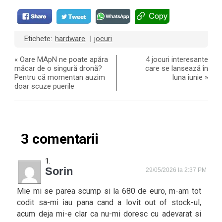
Etichete:
hardware
jocuri
|
«
Oare MApN ne poate apăra
4 jocuri interesante
măcar de o singură dronă?
care se lansează în
Pentru că momentan auzim
luna iunie
»
doar scuze puerile
3 comentarii
Sorin
29/05/2026 la 2:37 PM
Mie mi se parea scump si la 680 de euro, m-am tot
codit sa-mi iau pana cand a lovit out of stock-ul,
acum deja mi-e clar ca nu-mi doresc cu adevarat si