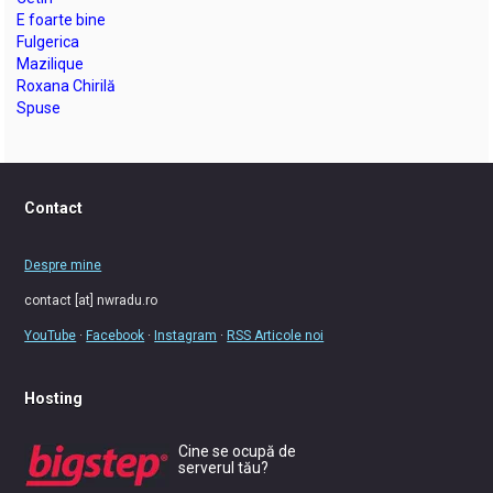
E foarte bine
Fulgerica
Mazilique
Roxana Chirilă
Spuse
Contact
Despre mine
contact [at] nwradu.ro
YouTube
·
Facebook
·
Instagram
·
RSS Articole noi
Hosting
Cine se ocupă de
serverul tău?