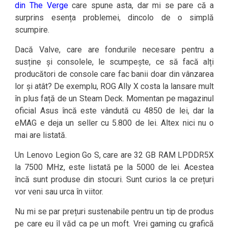
din The Verge
care spune asta, dar mi se pare că a
surprins esența problemei, dincolo de o simplă
scumpire.
Dacă Valve, care are fondurile necesare pentru a
susține și consolele, le scumpește, ce să facă alți
producători de console care fac banii doar din vânzarea
lor și atât? De exemplu, ROG Ally X costa la lansare mult
în plus față de un Steam Deck. Momentan pe magazinul
oficial Asus încă este vândută cu 4850 de lei, dar la
eMAG e deja un seller cu 5.800 de lei. Altex nici nu o
mai are listată.
Un Lenovo Legion Go S, care are 32 GB RAM LPDDR5X
la 7500 MHz, este listată pe la 5000 de lei. Acestea
încă sunt produse din stocuri. Sunt curios la ce prețuri
vor veni sau urca în viitor.
Nu mi se par prețuri sustenabile pentru un tip de produs
pe care eu îl văd ca pe un moft. Vrei gaming cu grafică