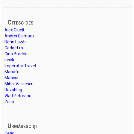
Citesc des
Alex Ciucă
Andrei Cismaru
Dorin Lazăr
Gadget.ro
Gina Bradea
Iași4u
Imperator Travel
Manafu
Mariciu
Mihai Vasilescu
Revoblog
Vlad Petreanu
Zoso
Urmăresc şi
Cetin