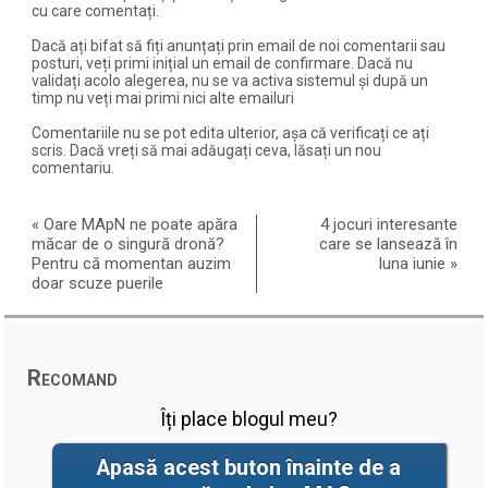
cu care comentați.
Dacă ați bifat să fiți anunțați prin email de noi comentarii sau
posturi, veți primi inițial un email de confirmare. Dacă nu
validați acolo alegerea, nu se va activa sistemul și după un
timp nu veți mai primi nici alte emailuri
Comentariile nu se pot edita ulterior, așa că verificați ce ați
scris. Dacă vreți să mai adăugați ceva, lăsați un nou
comentariu.
«
Oare MApN ne poate apăra
4 jocuri interesante
măcar de o singură dronă?
care se lansează în
Pentru că momentan auzim
luna iunie
»
doar scuze puerile
Recomand
Îți place blogul meu?
Apasă acest buton înainte de a