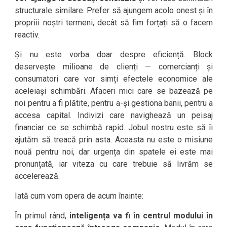
structurale similare. Prefer să ajungem acolo onest și în
propriii noștri termeni, decât să fim forțați să o facem
reactiv.
Și nu este vorba doar despre eficiență. Block
deservește milioane de clienți — comercianți și
consumatori care vor simți efectele economice ale
aceleiași schimbări. Afaceri mici care se bazează pe
noi pentru a fi plătite, pentru a-și gestiona banii, pentru a
accesa capital. Indivizi care navighează un peisaj
financiar ce se schimbă rapid. Jobul nostru este să îi
ajutăm să treacă prin asta. Aceasta nu este o misiune
nouă pentru noi, dar urgența din spatele ei este mai
pronunțată, iar viteza cu care trebuie să livrăm se
accelerează.
Iată cum vom opera de acum înainte:
În primul rând,
inteligența va fi în centrul modului în