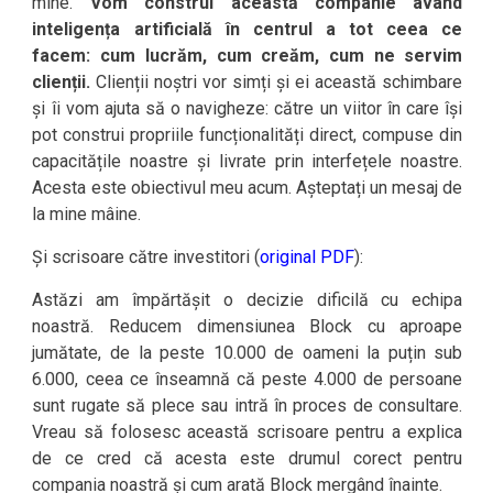
mine.
Vom construi această companie având
inteligența artificială în centrul a tot ceea ce
facem: cum lucrăm, cum creăm, cum ne servim
clienții.
Clienții noștri vor simți și ei această schimbare
și îi vom ajuta să o navigheze: către un viitor în care își
pot construi propriile funcționalități direct, compuse din
capacitățile noastre și livrate prin interfețele noastre.
Acesta este obiectivul meu acum. Așteptați un mesaj de
la mine mâine.
Și scrisoare către investitori (
original PDF
):
Astăzi am împărtășit o decizie dificilă cu echipa
noastră. Reducem dimensiunea Block cu aproape
jumătate, de la peste 10.000 de oameni la puțin sub
6.000, ceea ce înseamnă că peste 4.000 de persoane
sunt rugate să plece sau intră în proces de consultare.
Vreau să folosesc această scrisoare pentru a explica
de ce cred că acesta este drumul corect pentru
compania noastră și cum arată Block mergând înainte.