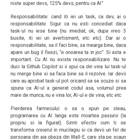
niste super devs, 125% devs, pentru ca AI”
Responsabilitate: cand iti iei un task, ca dev, ai o
responsabilitate. Sigur ca nu esti concediat daca
task-ul nu iese bine (nu imediat, ok, dupa vreo 3
busite, iti iei un avertisment, etc etc). Dar ai o
responsabilitate, sa il faci bine, sa mearga bine, daca
apare un bug il fixezi, “e onoarea ta in joc”. Si asta e
important. Cu AI nu exista responsabilizare. Nu te
duci la Github Copilot si ii spui ca din vina lui task-ul
nu merge bine si sa faca bine sa il rezolve. Iar devii
care au aprobat task-ul pot oricand sa se scuze si sa
spuna ca AI-ul a generat codul asa, volumul prea
mare de munca, nu e vina lor, AI-ul e de vina, etc etc
Pierderea farmecului: o sa o spun pe sleau,
programarea cu AI langa este moartea pasiunii (la
propriu si la figurat). Simti efectiv cum ti se
transforma creierul in mucilagiu si ca devii un fel de
persoana din aia obeza din Wall-E, care sta pe scaun