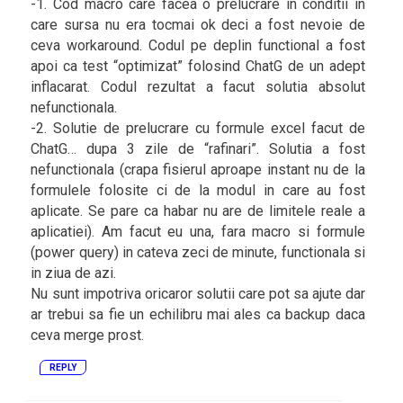
-1. Cod macro care facea o prelucrare in conditii in
care sursa nu era tocmai ok deci a fost nevoie de
ceva workaround. Codul pe deplin functional a fost
apoi ca test “optimizat” folosind ChatG de un adept
inflacarat. Codul rezultat a facut solutia absolut
nefunctionala.
-2. Solutie de prelucrare cu formule excel facut de
ChatG… dupa 3 zile de “rafinari”. Solutia a fost
nefunctionala (crapa fisierul aproape instant nu de la
formulele folosite ci de la modul in care au fost
aplicate. Se pare ca habar nu are de limitele reale a
aplicatiei). Am facut eu una, fara macro si formule
(power query) in cateva zeci de minute, functionala si
in ziua de azi.
Nu sunt impotriva oricaror solutii care pot sa ajute dar
ar trebui sa fie un echilibru mai ales ca backup daca
ceva merge prost.
REPLY