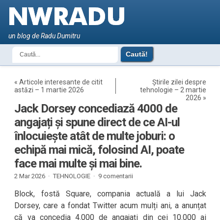
un blog de Radu Dumitru
«
Articole interesante de citit
Știrile zilei despre
astăzi – 1 martie 2026
tehnologie – 2 martie
2026
»
Jack Dorsey concediază 4000 de
angajați și spune direct de ce AI-ul
înlocuiește atât de multe joburi: o
echipă mai mică, folosind AI, poate
face mai multe și mai bine.
2 Mar 2026 ·
TEHNOLOGIE
·
9 comentarii
Block, fostă Square, compania actuală a lui Jack
Dorsey, care a fondat Twitter acum mulți ani, a anunțat
că va concedia 4.000 de angajați din cei 10.000 ai