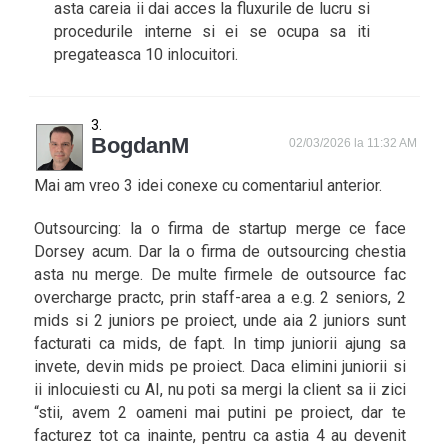
asta careia ii dai acces la fluxurile de lucru si
procedurile interne si ei se ocupa sa iti
pregateasca 10 inlocuitori.
BogdanM
02/03/2026 la 11:32 AM
Mai am vreo 3 idei conexe cu comentariul anterior.
Outsourcing: la o firma de startup merge ce face
Dorsey acum. Dar la o firma de outsourcing chestia
asta nu merge. De multe firmele de outsource fac
overcharge practc, prin staff-area a e.g. 2 seniors, 2
mids si 2 juniors pe proiect, unde aia 2 juniors sunt
facturati ca mids, de fapt. In timp juniorii ajung sa
invete, devin mids pe proiect. Daca elimini juniorii si
ii inlocuiesti cu AI, nu poti sa mergi la client sa ii zici
“stii, avem 2 oameni mai putini pe proiect, dar te
facturez tot ca inainte, pentru ca astia 4 au devenit