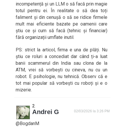
incompetență și un LLM o să facă prin magie
totul pentru ei. În realitate o să dea toți
faliment și din cenușă o să se ridice firmele
mult mai eficiente bazate pe oamenii care
știu ce și cum să facă (tehnic și financiar)
fără organizații umflate inutil.
PS: strict la articol, firma e una de plăți. Nu
știu ce roluri a concediat dar când ți-a luat
banii scammerul din India sau clona de la
ATM, vrei să vorbești cu cineva, nu cu un
robot. E psihologie, nu tehnică. Observ că e
tot mai popular să vorbești cu roboți și e o
mizerie.
Andrei G
02/03/2026 la 3:26 PM
@BogdanM