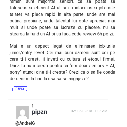
raman sunt majoritar seniori, ca sa poata sa
foloseasca eficient AI-ul si sa inlocuiasca job-urile
taiate) va pleca rapid in alta parte, unde are mai
putina presiune, unde talentul lui este apreciat mai
mult si unde poate sa lucreze cu placere, nu sa
stearga la fund un AI si sa faca code review 6h pe zi.
Mai e un aspect legat de eliminarea job-urile
junior/entry level. Cei mai buni oameni sunt cei pe
care ti-i cresti, ii inveti cu cultura si etosul firmei.
Daca tu nu ii cresti pentru ca “noi doar seniors + AI,
sorry” atunci cine ti-i creste? Crezi ca o sa fie coada
de seniori la tine la usa sa se angajeze?
REPLY
pipzn
02/03/2026 la 11:36 AM
@AndreiG