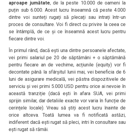
aproape jumătate
, de la peste 10.000 de oameni la
puțin sub 6.000. Acest lucru înseamnă că peste 4.000
dintre voi sunteți rugați să plecați sau intrați într-un
proces de consultare. Voi fi direct cu privire la ceea ce
se întâmplă, de ce și ce înseamnă acest lucru pentru
fiecare dintre voi.
În primul rând, dacă ești una dintre persoanele afectate,
vei primi salariul pe 20 de săptămâni + o săptămână
pentru fiecare an de vechime, acțiunile (equity) vor fi
decontate până la sfârșitul lunii mai, vei beneficia de 6
luni de asigurare medicală, vei păstra dispozitivele de
serviciu și vei primi 5.000 USD pentru orice ai nevoie în
această tranziție (dacă ești în afara SUA, vei primi
sprijin similar, dar detaliile exacte vor varia în funcție de
cerințele locale). Vreau să știți acest lucru înainte de
orice altceva. Toată lumea va fi notificată astăzi,
indiferent dacă ești rugat să pleci, intri în consultare sau
ești rugat să rămâi.