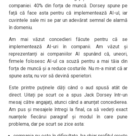
companiei. 40% din forța de muncă. Dorsey spune pe
față că face asta pentru că implementează AI-ul, iar
cuvintele sale mi se par un adevărat semnal de alarmă
în domeniu.
Am mai văzut concedieri făcute pentru că se
implementează AI-uri în companii. Am văzut și
reprezentanți ai companiilor AI spunând că, uneori,
firmele folosesc AI-ul ca scuză pentru a mai tăia din
forța de muncă și a reduce costurile. Nu m-a mirat că ar
spune asta; nu vor să devină sperietori.
Este printre puținele dăți când o aud spusă atât de
direct. Uitați pe scurt ce a spus Jack Dorsey într-un
mesaj către angajați, atunci când a anunțat concedierea.
Am pus și mesajele întregi la final, ca să vedeți exact
nuanțele fiecărui paragraf și modul în care pune
problema, dar pe scurt se zice asta:
compania nu este în dificultate, ba chiar profitul crește