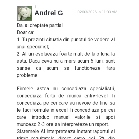
Andrei G
02/03/2026 la 11:03 AM
Da, ai dreptate partial.
Doar ca:
1. Tu prezinti situatia din punctul de vedere al
unui specialist;
2. AI-uri evolueaza foarte mult de la o luna la
asta. Daca ceva nu a mers acum 6 luni, sunt
sanse ca acum sa functioneze fara
probleme.
Firmele astea nu concediaza specialistii,
concediaza forta de munca entry-level. Ii
concediaza pe cei care au nevoie de tine sa
le faci formule in excel. Ii concediaza pe cei
care introduc manual valorile si apoi
muncesc 2-3 ore sa interpreteze un raport.
Sistemele AI interpreteaza instant raportul si
trimit rezultatele direct catre cei 5% din