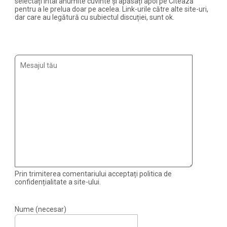
selectați întâi anumite cuvinte și apăsați apoi pe Citează
pentru a le prelua doar pe acelea. Link-urile către alte site-uri,
dar care au legătură cu subiectul discuției, sunt ok.
Prin trimiterea comentariului acceptați politica de
confidențialitate a site-ului.
Nume (necesar)