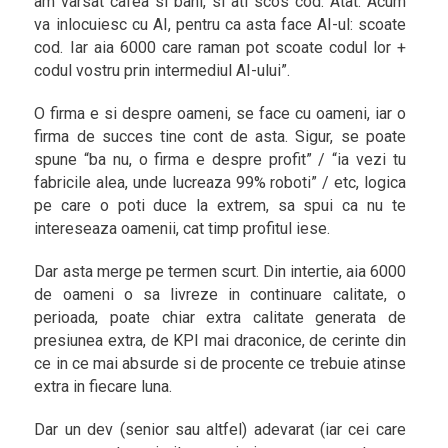
am varsat cafea si bani, si ati scos cod. Atat. Acum
va inlocuiesc cu AI, pentru ca asta face AI-ul: scoate
cod. Iar aia 6000 care raman pot scoate codul lor +
codul vostru prin intermediul AI-ului”.
O firma e si despre oameni, se face cu oameni, iar o
firma de succes tine cont de asta. Sigur, se poate
spune “ba nu, o firma e despre profit” / “ia vezi tu
fabricile alea, unde lucreaza 99% roboti” / etc, logica
pe care o poti duce la extrem, sa spui ca nu te
intereseaza oamenii, cat timp profitul iese.
Dar asta merge pe termen scurt. Din intertie, aia 6000
de oameni o sa livreze in continuare calitate, o
perioada, poate chiar extra calitate generata de
presiunea extra, de KPI mai draconice, de cerinte din
ce in ce mai absurde si de procente ce trebuie atinse
extra in fiecare luna.
Dar un dev (senior sau altfel) adevarat (iar cei care