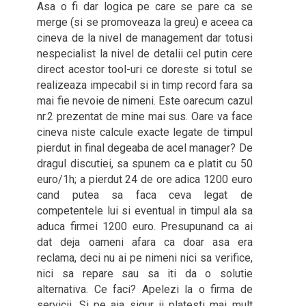
Asa o fi dar logica pe care se pare ca se
merge (si se promoveaza la greu) e aceea ca
cineva de la nivel de management dar totusi
nespecialist la nivel de detalii cel putin cere
direct acestor tool-uri ce doreste si totul se
realizeaza impecabil si in timp record fara sa
mai fie nevoie de nimeni. Este oarecum cazul
nr.2 prezentat de mine mai sus. Oare va face
cineva niste calcule exacte legate de timpul
pierdut in final degeaba de acel manager? De
dragul discutiei, sa spunem ca e platit cu 50
euro/1h; a pierdut 24 de ore adica 1200 euro
cand putea sa faca ceva legat de
competentele lui si eventual in timpul ala sa
aduca firmei 1200 euro. Presupunand ca ai
dat deja oameni afara ca doar asa era
reclama, deci nu ai pe nimeni nici sa verifice,
nici sa repare sau sa iti da o solutie
alternativa. Ce faci? Apelezi la o firma de
servicii. Si pe aia sigur ii platesti mai mult