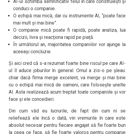
AI-ul schimbă semnificativ felul în care construiești și
conduci o companie.
O echipă mai mică, dar cu instrumente AI, “poate face
mai mult și mai bine”.
O companie mică poate fi rapidă, poate analiza, lua
decizii, livra și reacționa rapid pe piață.
În următorul an, majoritatea companiilor vor ajunge la
aceeași concluzie.
Și aici cred că s-a rezumat foarte bine riscul pe care AI-
ul îl aduce joburilor în general. Omul a zis-o pe șleau:
chiar dacă firma merge excelent, va merge și mai bine
cu o echipă mai mică de oameni, care folosește unelte
AI. Asta realizează acum treptat toate companiile și vor
face și ele concedieri.
Din cum văd eu lucrurile, de fapt din cum ni se
reliefează ele încă o dată, vin vremurile în care este
absolut necesar pentru fiecare angajat să fie foarte bun
la ceea ce face, să fie foarte valoros pentru companie