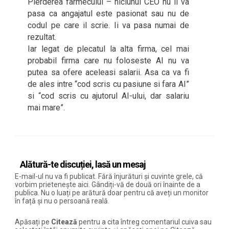
Pierderea farmecului – niciunui CEO nu ii va
pasa ca angajatul este pasionat sau nu de
codul pe care il scrie. Ii va pasa numai de
rezultat.
Iar legat de plecatul la alta firma, cel mai
probabil firma care nu foloseste AI nu va
putea sa ofere aceleasi salarii. Asa ca va fi
de ales intre “cod scris cu pasiune si fara AI”
si “cod scris cu ajutorul AI-ului, dar salariu
mai mare”.
Alătură-te discuției, lasă un mesaj
E-mail-ul nu va fi publicat. Fără înjurături și cuvinte grele, că
vorbim prietenește aici. Gândiți-vă de două ori înainte de a
publica. Nu o luați pe arătură doar pentru că aveți un monitor
în față și nu o persoană reală.
Apăsați pe
Citează
pentru a cita întreg comentariul cuiva sau