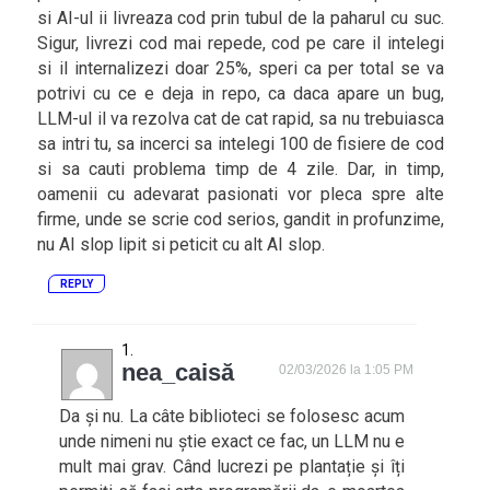
si AI-ul ii livreaza cod prin tubul de la paharul cu suc.
Sigur, livrezi cod mai repede, cod pe care il intelegi
si il internalizezi doar 25%, speri ca per total se va
potrivi cu ce e deja in repo, ca daca apare un bug,
LLM-ul il va rezolva cat de cat rapid, sa nu trebuiasca
sa intri tu, sa incerci sa intelegi 100 de fisiere de cod
si sa cauti problema timp de 4 zile. Dar, in timp,
oamenii cu adevarat pasionati vor pleca spre alte
firme, unde se scrie cod serios, gandit in profunzime,
nu AI slop lipit si peticit cu alt AI slop.
REPLY
nea_caisă
02/03/2026 la 1:05 PM
Da și nu. La câte biblioteci se folosesc acum
unde nimeni nu știe exact ce fac, un LLM nu e
mult mai grav. Când lucrezi pe plantație și îți