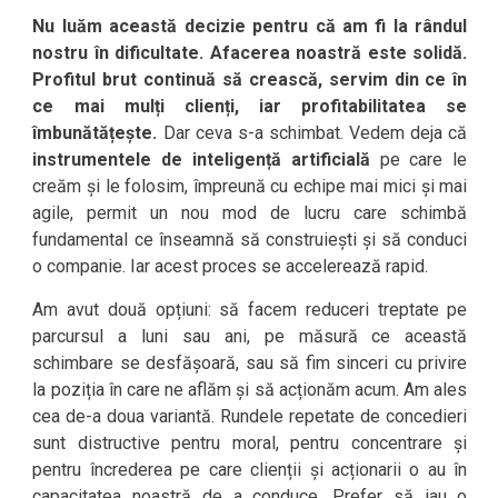
Nu luăm această decizie pentru că am fi la rândul
nostru în dificultate. Afacerea noastră este solidă.
Profitul brut continuă să crească, servim din ce în
ce mai mulți clienți, iar profitabilitatea se
îmbunătățește.
Dar ceva s-a schimbat. Vedem deja că
instrumentele de inteligență artificială
pe care le
creăm și le folosim, împreună cu echipe mai mici și mai
agile, permit un nou mod de lucru care schimbă
fundamental ce înseamnă să construiești și să conduci
o companie. Iar acest proces se accelerează rapid.
Am avut două opțiuni: să facem reduceri treptate pe
parcursul a luni sau ani, pe măsură ce această
schimbare se desfășoară, sau să fim sinceri cu privire
la poziția în care ne aflăm și să acționăm acum. Am ales
cea de-a doua variantă. Rundele repetate de concedieri
sunt distructive pentru moral, pentru concentrare și
pentru încrederea pe care clienții și acționarii o au în
capacitatea noastră de a conduce. Prefer să iau o