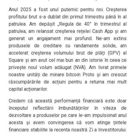
Anul 2025 a fost unul puternic pentru noi. Creșterea
profitului brut s-a dublat din primul trimestru până în al
patrulea. Am depășit „Regula de 40” în trimestrul al
patrulea, am relansat creșterea rețelei Cash App și am
generat un angajament mai profund. Ne-am extins
produsele de creditare cu randamente solide, am
accelerat creșterea volumului brut de plăți (GPV) al
Square și am avut cel mai bun an din istorie în ceea ce
privește noul volum adăugat (NVA). Am livrat primele
noastre unități de minare bitcoin Proto și am crescut
răscumpărările de acțiuni pentru a returna mai mult
capital acționarilor.
Credem că această performanță financiară este doar
începutul reflectării îmbunătățirilor în viteza de
dezvoltare a produselor pe care le-am impulsionat anul
acesta și avem convingerea că vom atinge țintele
financiare stabilite la recenta noastră Zi a Investitorului.