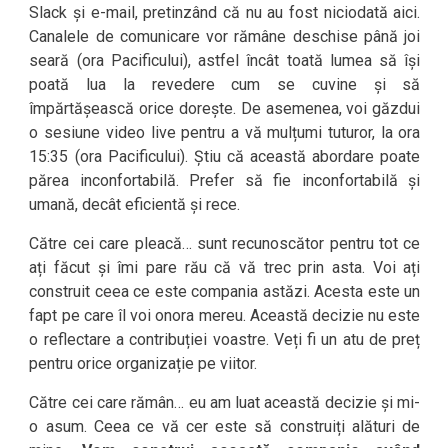
Slack și e-mail, pretinzând că nu au fost niciodată aici.
Canalele de comunicare vor rămâne deschise până joi
seară (ora Pacificului), astfel încât toată lumea să își
poată lua la revedere cum se cuvine și să
împărtășească orice dorește. De asemenea, voi găzdui
o sesiune video live pentru a vă mulțumi tuturor, la ora
15:35 (ora Pacificului). Știu că această abordare poate
părea inconfortabilă. Prefer să fie inconfortabilă și
umană, decât eficientă și rece.
Către cei care pleacă… sunt recunoscător pentru tot ce
ați făcut și îmi pare rău că vă trec prin asta. Voi ați
construit ceea ce este compania astăzi. Acesta este un
fapt pe care îl voi onora mereu. Această decizie nu este
o reflectare a contribuției voastre. Veți fi un atu de preț
pentru orice organizație pe viitor.
Către cei care rămân… eu am luat această decizie și mi-
o asum. Ceea ce vă cer este să construiți alături de