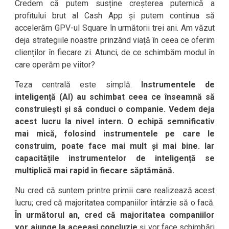
Credem că putem susține creșterea puternică a
profitului brut al Cash App și putem continua să
accelerăm GPV-ul Square în următorii trei ani. Am văzut
deja strategiile noastre prinzând viață în ceea ce oferim
clienților în fiecare zi. Atunci, de ce schimbăm modul în
care operăm pe viitor?
Teza centrală este simplă.
Instrumentele de
inteligență (AI) au schimbat ceea ce înseamnă să
construiești și să conduci o companie. Vedem deja
acest lucru la nivel intern. O echipă semnificativ
mai mică, folosind instrumentele pe care le
construim, poate face mai mult și mai bine. Iar
capacitățile instrumentelor de inteligență se
multiplică mai rapid în fiecare săptămână.
Nu cred că suntem printre primii care realizează acest
lucru; cred că majoritatea companiilor întârzie să o facă.
În următorul an, cred că majoritatea companiilor
vor ajunge la aceeași concluzie
și vor face schimbări