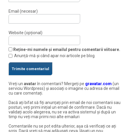
Email (necesar)
Website (opțional)
Reține-mi numele și emailul pentru comentarii viitoare.
Anunță-mă și când apar noi articole pe blog.
Vreți un
avatar
în comentarii? Mergeți pe
gravatar.com
(un
serviciu Wordpress) și asociați o imagine cu adresa de email
cu care comentați.
Dacă ați bifat să fiți anunțați prin email de noi comentarii sau
posturi, veți primi inițial un email de confirmare. Dacă nu
validați acolo alegerea, nu se va activa sistemul și după un
timp nu veți mai primi nici alte emailuri
Comentariile nu se pot edita ulterior, așa că verificați ce ați
scris. Dacă vreți să mai adăugați ceva, lăsați un nou