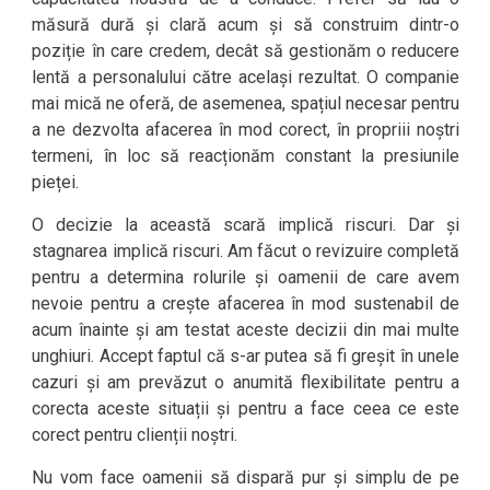
măsură dură și clară acum și să construim dintr-o
poziție în care credem, decât să gestionăm o reducere
lentă a personalului către același rezultat. O companie
mai mică ne oferă, de asemenea, spațiul necesar pentru
a ne dezvolta afacerea în mod corect, în propriii noștri
termeni, în loc să reacționăm constant la presiunile
pieței.
O decizie la această scară implică riscuri. Dar și
stagnarea implică riscuri. Am făcut o revizuire completă
pentru a determina rolurile și oamenii de care avem
nevoie pentru a crește afacerea în mod sustenabil de
acum înainte și am testat aceste decizii din mai multe
unghiuri. Accept faptul că s-ar putea să fi greșit în unele
cazuri și am prevăzut o anumită flexibilitate pentru a
corecta aceste situații și pentru a face ceea ce este
corect pentru clienții noștri.
Nu vom face oamenii să dispară pur și simplu de pe