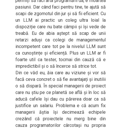
permiți să faci arta programării da, e moartea
pasiunii. Dar când faci pentru tine, te ajută să
scapi de zgomotul din jur și să fii eficient. Cu
un LLM ai practic un coleg ultra loial la
dispoziție care nu bate câmpii și își vede de
treabă. Eu de abia aștept să scap de unii
retarzi aduși ca colegi de managementul
incompetent care tot pe la nivelul LLM sunt
ca cunoștințe și eficiență. Plus un LLM ar fi
foarte util ca tester, tocmai din cauză că e
impredictibil și o să încerce să strice tot.
Din ce văd eu, ăia care au viziune și vor să
facă ceva concret o să fie avantajați și inutilii
o să dispară. În special managerii de proiect
care nu știu pe ce planetă se află și în loc să
aducă cafele își dau cu părerea doar ca să
justifice un salariu. Problema e că acum fix
managerii ăștia își decimează echipele
crezând că proiectele nu merg bine din
cauza programatorilor cârcotași nu propria