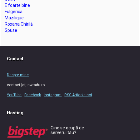
E foarte bine
Fulgerica
Mazilique
Roxana Chirilă
Spuse
Contact
Despre mine
contact [at] nwradu.ro
YouTube
·
Facebook
·
Instagram
·
RSS Articole noi
Hosting
Cine se ocupă de
serverul tău?