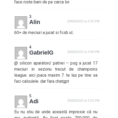
face niste bani de pe carca lor.
Alin
20/06/2025 la 4:52 PM
60+ de meciuri a jucat si fcsb ul..
GabrielG
20/06/2025 la 4:56 PM
@ silicon aparatoru’ patriei – psg a jucat 17
meciuri in sezonu trecut de champions
league. aici joaca maxim 7. te las pe tine sa
faci calculele. dar fara chatgpt
Adi
20/06/2025 la 5:02 PM
Eu nu stiu de unde această impresie că nu
are audiență. Au fost peste 700.000 de