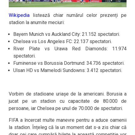
Wikipedia
listează chiar numărul celor prezenți pe
stadion la anumite meciuri:
Bayern Munich vs Auckland City: 21.152 spectatori.
Chelsea vs Los Angeles FC: 22.137 spectatori.
River Plate vs Urawa Red Diamonds: 11.974
spectatori.
Fuminense vs Borussia Dortmund: 34.736 spectatori.
Ulsan HD vs Mamelodi Sundowns: 3.412 spectatori.
Vorbim de stadioane uriașe de la americani. Borusia a
jucat pe un stadion cu capacitate de 80.000 de
persoane, iar Chelsea pe unul de 70.000 de spectatori.
FIFA a încercat multe manevre pentru a aduce oamenii
la stadion. Înțeleg că la un moment dat s-a zis chiar că
doar cei care cumpără bilete la această competiție vor