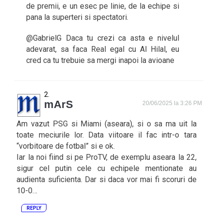
de premii, e un esec pe linie, de la echipe si
pana la superteri si spectatori.
@GabrielG Daca tu crezi ca asta e nivelul
adevarat, sa faca Real egal cu Al Hilal, eu
cred ca tu trebuie sa mergi inapoi la avioane
mArS
20/06/2025 la 3:26 PM
Am vazut PSG si Miami (aseara), si o sa ma uit la
toate meciurile lor. Data viitoare il fac intr-o tara
“vorbitoare de fotbal” si e ok.
Iar la noi fiind si pe ProTV, de exemplu aseara la 22,
sigur cel putin cele cu echipele mentionate au
audienta suficienta. Dar si daca vor mai fi scoruri de
10-0…
REPLY