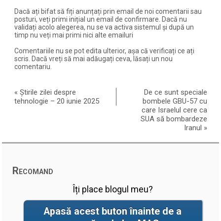
Dacă ați bifat să fiți anunțați prin email de noi comentarii sau
posturi, veți primi inițial un email de confirmare. Dacă nu
validați acolo alegerea, nu se va activa sistemul și după un
timp nu veți mai primi nici alte emailuri
Comentariile nu se pot edita ulterior, așa că verificați ce ați
scris. Dacă vreți să mai adăugați ceva, lăsați un nou
comentariu.
«
Știrile zilei despre
De ce sunt speciale
tehnologie – 20 iunie 2025
bombele GBU-57 cu
care Israelul cere ca
SUA să bombardeze
Iranul
»
Recomand
Îți place blogul meu?
Apasă acest buton înainte de a