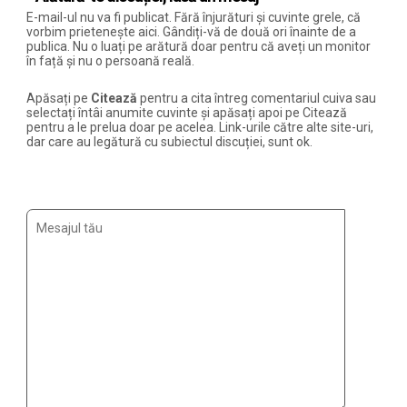
E-mail-ul nu va fi publicat. Fără înjurături și cuvinte grele, că
vorbim prietenește aici. Gândiți-vă de două ori înainte de a
publica. Nu o luați pe arătură doar pentru că aveți un monitor
în față și nu o persoană reală.
Apăsați pe
Citează
pentru a cita întreg comentariul cuiva sau
selectați întâi anumite cuvinte și apăsați apoi pe Citează
pentru a le prelua doar pe acelea. Link-urile către alte site-uri,
dar care au legătură cu subiectul discuției, sunt ok.