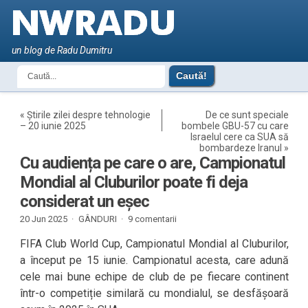
un blog de Radu Dumitru
«
Știrile zilei despre tehnologie
De ce sunt speciale
– 20 iunie 2025
bombele GBU-57 cu care
Israelul cere ca SUA să
bombardeze Iranul
»
Cu audiența pe care o are, Campionatul
Mondial al Cluburilor poate fi deja
considerat un eșec
20 Jun 2025 ·
GÂNDURI
·
9 comentarii
FIFA Club World Cup, Campionatul Mondial al Cluburilor,
a început pe 15 iunie. Campionatul acesta, care adună
cele mai bune echipe de club de pe fiecare continent
într-o competiție similară cu mondialul, se desfășoară