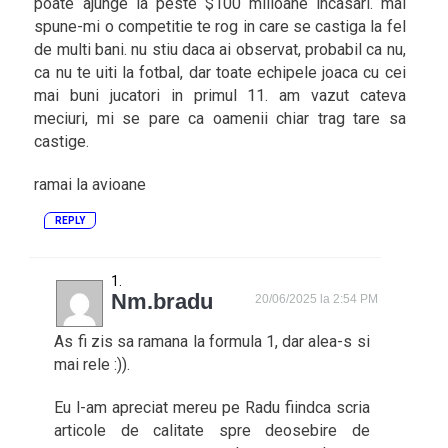
poate ajunge la peste $100 milioane incasari. mai
spune-mi o competitie te rog in care se castiga la fel
de multi bani. nu stiu daca ai observat, probabil ca nu,
ca nu te uiti la fotbal, dar toate echipele joaca cu cei
mai buni jucatori in primul 11. am vazut cateva
meciuri, mi se pare ca oamenii chiar trag tare sa
castige.
ramai la avioane
REPLY
Nm.bradu
20/06/2025 la 2:54 PM
As fi zis sa ramana la formula 1, dar alea-s si
mai rele :)).
Eu l-am apreciat mereu pe Radu fiindca scria
articole de calitate spre deosebire de