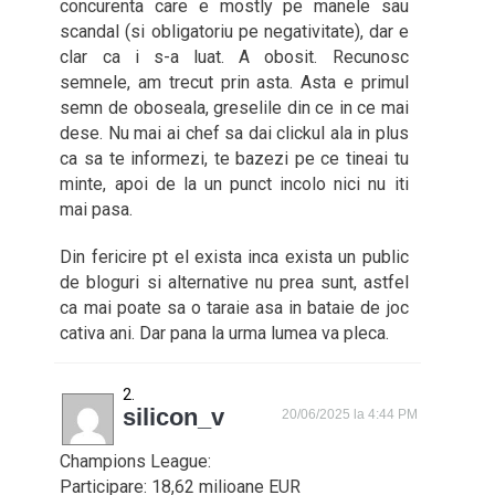
concurenta care e mostly pe manele sau
scandal (si obligatoriu pe negativitate), dar e
clar ca i s-a luat. A obosit. Recunosc
semnele, am trecut prin asta. Asta e primul
semn de oboseala, greselile din ce in ce mai
dese. Nu mai ai chef sa dai clickul ala in plus
ca sa te informezi, te bazezi pe ce tineai tu
minte, apoi de la un punct incolo nici nu iti
mai pasa.
Din fericire pt el exista inca exista un public
de bloguri si alternative nu prea sunt, astfel
ca mai poate sa o taraie asa in bataie de joc
cativa ani. Dar pana la urma lumea va pleca.
silicon_v
20/06/2025 la 4:44 PM
Champions League:
Participare: 18,62 milioane EUR