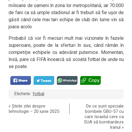
milioane de oameni în zona lor metropolitană, iar 70.000
de fani ca să umple stadionul ar fi trebuit să fie ușor de
găsit când cele mai tari echipe de club din lume vin să
joace acolo.
Probabil că vor fi meciuri mult mai vizionate în fazele
superioare, poate de la sferturi în sus, când rămân în
competiție echipele cu adevărat puternice. Momentan,
însă, pare că FIFA încearcă să scoată fotbal de unde nu
se poate.
Etichete:
fotbal
«
Știrile zilei despre
De ce sunt speciale
tehnologie – 20 iunie 2025
bombele GBU-57 cu
care Israelul cere ca
SUA să bombardeze
Iranul
»