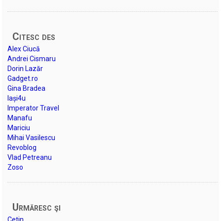
Citesc des
Alex Ciucă
Andrei Cismaru
Dorin Lazăr
Gadget.ro
Gina Bradea
Iași4u
Imperator Travel
Manafu
Mariciu
Mihai Vasilescu
Revoblog
Vlad Petreanu
Zoso
Urmăresc şi
Cetin