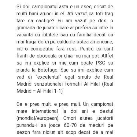
Si doi: campionatul asta e un esec, oricat de
multi bani arunci in el. Ati vazut ca toti trag
tare sa castige? Eu am vazut pe dos: o
gramada de jucatori care ar prefera sa intre in
vacanta cu iubitele sau cu familia decat sa
mai traga de ei pe caldurile astea americane,
intr-o competitie fara rost. Pentru ca sunt
franti de oboseala si chiar nu mai pot. Altfel
sa imi explice si mie cum poate PSG sa
piarda la Botofago. Sau sa imi explice cum
vad ei “excelentul” egal smuls de Real
Madrid senzationalei formatii Al-Hilal (Real
Madrid – Al-Hilal 1-1)
Ce e prea mult, e prea mult. Un campionat
mare international la doi ani e destul
(mondial/european). Omori aiurea jucatorii
punandu-i sa joace 60-70 de meciuri pe
sezon fara niciun alt scop decat de a mai