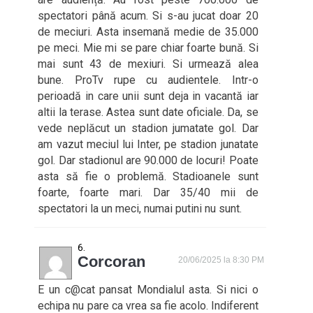
spectatori până acum. Si s-au jucat doar 20
de meciuri. Asta insemană medie de 35.000
pe meci. Mie mi se pare chiar foarte bună. Si
mai sunt 43 de mexiuri. Si urmează alea
bune. ProTv rupe cu audientele. Intr-o
perioadă in care unii sunt deja in vacantă iar
altii la terase. Astea sunt date oficiale. Da, se
vede neplăcut un stadion jumatate gol. Dar
am vazut meciul lui Inter, pe stadion junatate
gol. Dar stadionul are 90.000 de locuri! Poate
asta să fie o problemă. Stadioanele sunt
foarte, foarte mari. Dar 35/40 mii de
spectatori la un meci, numai putini nu sunt.
Corcoran
20/06/2025 la 8:30 PM
E un c@cat pansat Mondialul asta. Si nici o
echipa nu pare ca vrea sa fie acolo. Indiferent