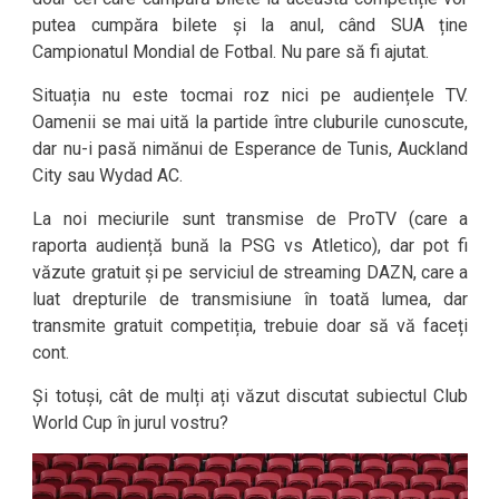
putea cumpăra bilete și la anul, când SUA ține
Campionatul Mondial de Fotbal. Nu pare să fi ajutat.
Situația nu este tocmai roz nici pe audiențele TV.
Oamenii se mai uită la partide între cluburile cunoscute,
dar nu-i pasă nimănui de Esperance de Tunis, Auckland
City sau Wydad AC.
La noi meciurile sunt transmise de ProTV (care a
raporta audiență bună la PSG vs Atletico), dar pot fi
văzute gratuit și pe serviciul de streaming DAZN, care a
luat drepturile de transmisiune în toată lumea, dar
transmite gratuit competiția, trebuie doar să vă faceți
cont.
Și totuși, cât de mulți ați văzut discutat subiectul Club
World Cup în jurul vostru?