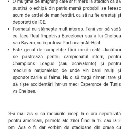
O mulțime de imigranți care ar fi mers la stadion ca să
susțină o echipă din patria-mamă probabil se feresc
acum de astfel de manifestări, ca să nu fie arestați și
deportați de ICE.
Formatul nu stârnește mult interes. Fanii vor să vadă
ce face Real împotriva Barcelonei sau a lui Chelsea
sau Bayern, nu împotriva Pachuca și Al-Hilal.
Este genul de competiție fără miză reală. Jucătorii
se păstrează pentru campionatul intern, pentru
Champions League (sau echivalente) și pentru
meciurile naționalelor, de unde vin banii mulți și
sponsorizările și faima. Nu o să tragă nimeni tare și
să riște accidentări într-un meci Esperance de Tunis
vs Chelsea.
S-a mai zis și că meciurile încep la o oră nepotrivită
pentru americani, primele ale zilei fiind la 12 sau la 3
pm. Așa o fi, dar vorbim de stadioane din orașe cu