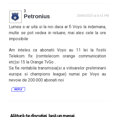
Petronius
20/06/2025 la 6:41 PM
Lumea s-ar uita si la noi daca ar fi Voyo la indemana,
multe se pot vedea in reluare, mai ales cele la ore
imposibile
Am inteles ca abonatii Voyo au 11 lei la fostii
Telekom fix (romtelecom orange communication
etc)si 15 la Orange TvGo ..
Sa fie rentabila transmisia(si a viitoarelor preliminarii
europa si champions league) numai pe Voyo au
nevoie de 200.000 abonati noi
REPLY
Alătură-te discuției, lasă un mesaj