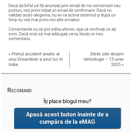
Dacă ați bifat să fiți anunțați prin email de noi comentarii sau
posturi, veți primi inițial un email de confirmare. Dacă nu
validați acolo alegerea, nu se va activa sistemul și după un
timp nu veți mai primi nici alte emailuri
Comentariile nu se pot edita ulterior, așa că verificați ce ați
scris. Dacă vreți să mai adăugați ceva, lăsați un nou
comentariu.
«
Primul accident aviatic al
Știrile zilei despre
unui Dreamliner a avut loc în
tehnologie – 13 iunie
India
2025
»
Recomand
Îți place blogul meu?
Apasă acest buton înainte de a
cumpăra de la eMAG