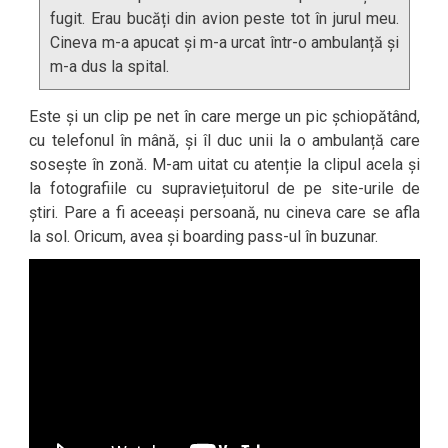
fugit. Erau bucăți din avion peste tot în jurul meu.
Cineva m-a apucat și m-a urcat într-o ambulanță și
m-a dus la spital.
Este și un clip pe net în care merge un pic șchiopătând,
cu telefonul în mână, și îl duc unii la o ambulanță care
sosește în zonă. M-am uitat cu atenție la clipul acela și
la fotografiile cu supraviețuitorul de pe site-urile de
știri. Pare a fi aceeași persoană, nu cineva care se afla
la sol. Oricum, avea și boarding pass-ul în buzunar.