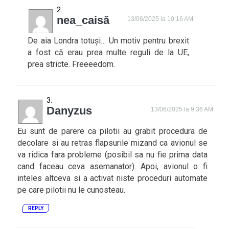
nea_caisă
13/06/2025 la 10:16 AM
De aia Londra totuși… Un motiv pentru brexit
a fost că erau prea multe reguli de la UE,
prea stricte. Freeeedom.
Danyzus
13/06/2025 la 9:36 AM
Eu sunt de parere ca pilotii au grabit procedura de
decolare si au retras flapsurile mizand ca avionul se
va ridica fara probleme (posibil sa nu fie prima data
cand faceau ceva asemanator). Apoi, avionul o fi
inteles altceva si a activat niste proceduri automate
pe care pilotii nu le cunosteau.
REPLY