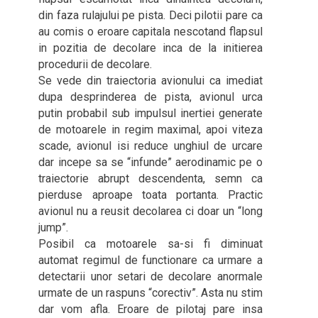
din faza rulajului pe pista. Deci pilotii pare ca
au comis o eroare capitala nescotand flapsul
in pozitia de decolare inca de la initierea
procedurii de decolare.
Se vede din traiectoria avionului ca imediat
dupa desprinderea de pista, avionul urca
putin probabil sub impulsul inertiei generate
de motoarele in regim maximal, apoi viteza
scade, avionul isi reduce unghiul de urcare
dar incepe sa se “infunde” aerodinamic pe o
traiectorie abrupt descendenta, semn ca
pierduse aproape toata portanta. Practic
avionul nu a reusit decolarea ci doar un “long
jump”.
Posibil ca motoarele sa-si fi diminuat
automat regimul de functionare ca urmare a
detectarii unor setari de decolare anormale
urmate de un raspuns “corectiv”. Asta nu stim
dar vom afla. Eroare de pilotaj pare insa