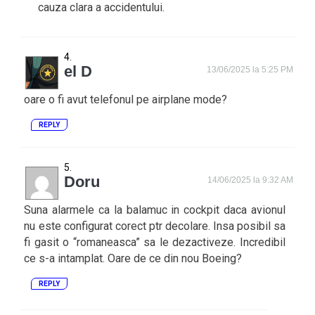
cauza clara a accidentului.
el D
13/06/2025 la 5:25 PM
oare o fi avut telefonul pe airplane mode?
REPLY
Doru
14/06/2025 la 9:32 AM
Suna alarmele ca la balamuc in cockpit daca avionul
nu este configurat corect ptr decolare. Insa posibil sa
fi gasit o “romaneasca” sa le dezactiveze. Incredibil
ce s-a intamplat. Oare de ce din nou Boeing?
REPLY