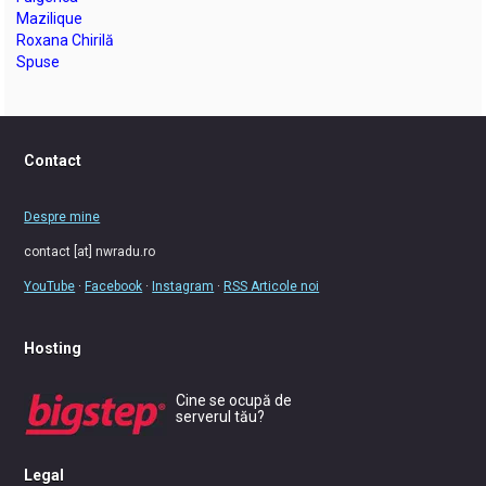
Mazilique
Roxana Chirilă
Spuse
Contact
Despre mine
contact [at] nwradu.ro
YouTube
·
Facebook
·
Instagram
·
RSS Articole noi
Hosting
Cine se ocupă de
serverul tău?
Legal