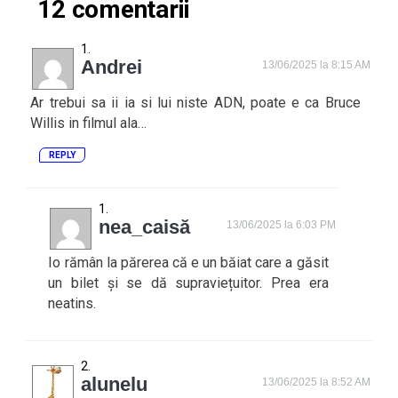
12 comentarii
Andrei
13/06/2025 la 8:15 AM
Ar trebui sa ii ia si lui niste ADN, poate e ca Bruce
Willis in filmul ala…
REPLY
nea_caisă
13/06/2025 la 6:03 PM
Io rămân la părerea că e un băiat care a găsit
un bilet și se dă supraviețuitor. Prea era
neatins.
alunelu
13/06/2025 la 8:52 AM