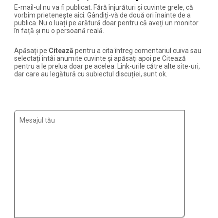
E-mail-ul nu va fi publicat. Fără înjurături și cuvinte grele, că
vorbim prietenește aici. Gândiți-vă de două ori înainte de a
publica. Nu o luați pe arătură doar pentru că aveți un monitor
în față și nu o persoană reală.
Apăsați pe
Citează
pentru a cita întreg comentariul cuiva sau
selectați întâi anumite cuvinte și apăsați apoi pe Citează
pentru a le prelua doar pe acelea. Link-urile către alte site-uri,
dar care au legătură cu subiectul discuției, sunt ok.