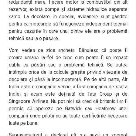
redundanță mare, fiecare motor ia combustibil din alt
rezervor, există pompe și sisteme hidraulice separate
șamd. La decolare, în special, avioanele sunt gândite
pentru ca motoarele să funcționeze independent tocmai
pentru cazurile în care unul dintre ele are o problemă
tehnică sau ia o pasăre.
Vom vedea ce zice ancheta. Bănuiesc că poate fi
eroare umană la fel de bine cum poate fi un impact
dublu cu păsări sau o problemă tehnică. Se putea
întâmpla orice de la calcule greșite privind vitezele de
decolare și până la incompetență. Pe de altă parte, Air
India este o companie veche, a fost compania de stat a
Indiei și acum este deținută de Tata Group și de
Singapore Airlines. Nu pot nici să cred că britanicii ar fi
permis să opereze pe Gatwick sau Heathrow unei
companii unde piloții nu au toate certificările necesare
luate pe bune.
Supraviețuitorul a declarat că s-a auzit un zgomot