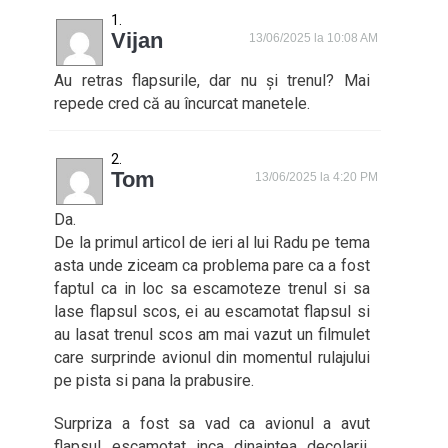
Vijan
13/06/2025 la 10:08 AM
Au retras flapsurile, dar nu și trenul? Mai
repede cred că au încurcat manetele.
Tom
13/06/2025 la 4:20 PM
Da.
De la primul articol de ieri al lui Radu pe tema
asta unde ziceam ca problema pare ca a fost
faptul ca in loc sa escamoteze trenul si sa
lase flapsul scos, ei au escamotat flapsul si
au lasat trenul scos am mai vazut un filmulet
care surprinde avionul din momentul rulajului
pe pista si pana la prabusire.
Surpriza a fost sa vad ca avionul a avut
flapsul escamotat inca dinaintea decolarii,