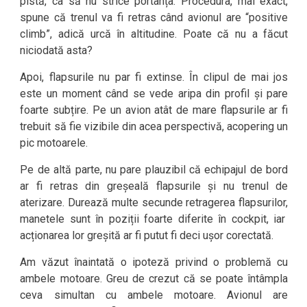
pistă, ca să nu strice portanța. Procedura, mai exact,
spune că trenul va fi retras când avionul are “positive
climb”, adică urcă în altitudine. Poate că nu a făcut
niciodată asta?
Apoi, flapsurile nu par fi extinse. În clipul de mai jos
este un moment când se vede aripa din profil și pare
foarte subțire. Pe un avion atât de mare flapsurile ar fi
trebuit să fie vizibile din acea perspectivă, acopering un
pic motoarele.
Pe de altă parte, nu pare plauzibil că echipajul de bord
ar fi retras din greșeală flapsurile și nu trenul de
aterizare. Durează multe secunde retragerea flapsurilor,
manetele sunt în poziții foarte diferite în cockpit, iar
acționarea lor greșită ar fi putut fi deci ușor corectată.
Am văzut înaintată o ipoteză privind o problemă cu
ambele motoare. Greu de crezut că se poate întâmpla
ceva simultan cu ambele motoare. Avionul are