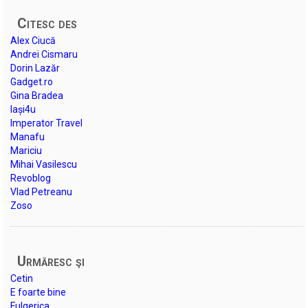
Citesc des
Alex Ciucă
Andrei Cismaru
Dorin Lazăr
Gadget.ro
Gina Bradea
Iași4u
Imperator Travel
Manafu
Mariciu
Mihai Vasilescu
Revoblog
Vlad Petreanu
Zoso
Urmăresc şi
Cetin
E foarte bine
Fulgerica