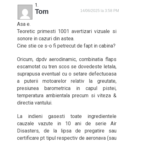
Tom
14/06/2025 la 3:58 PM
Asa e.
Teoretic primesti 1001 avertizari vizuale si
sonore in cazuri din astea.
Cine stie ce s-o fi petrecut de fapt in cabina?
Oricum, dpdv aerodinamic, combinatia flaps
escamotat cu tren scos se dovedeste letala,
suprapusa eventual cu o setare defectuoasa
a puterii motoarelor relativ la greutate,
presiunea barometrica in capul pistei,
temperatura ambientala precum si viteza &
directia vantului.
La indieni gasesti toate ingredientele
cauzale vazute in 10 ani de serie Air
Disasters, de la lipsa de pregatire sau
certificare pt tipul respectiv de aeronava (sau