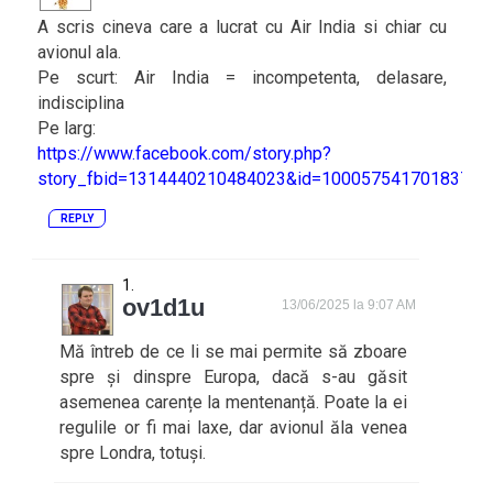
A scris cineva care a lucrat cu Air India si chiar cu
avionul ala.
Pe scurt: Air India = incompetenta, delasare,
indisciplina
Pe larg:
https://www.facebook.com/story.php?
story_fbid=1314440210484023&id=100057541701837&r
REPLY
ov1d1u
13/06/2025 la 9:07 AM
Mă întreb de ce li se mai permite să zboare
spre și dinspre Europa, dacă s-au găsit
asemenea carențe la mentenanță. Poate la ei
regulile or fi mai laxe, dar avionul ăla venea
spre Londra, totuși.