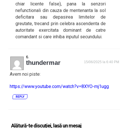
chiar licente false), pana la senzori
nefunctionali din cauza de mentenanta la sol
deficitara sau depasirea limitelor de
greutate, trecand prin celebra ascendenta de
autoritate exercitata dominant de catre
comandant si care inhiba inputul secundului.
thundermar
15/06/2025 la 6:40 PM
Avem noi piste:
https://www.youtube.com/watch?v=8XYO-mj1ugg
REPLY
Alătură-te discuției, lasă un mesaj