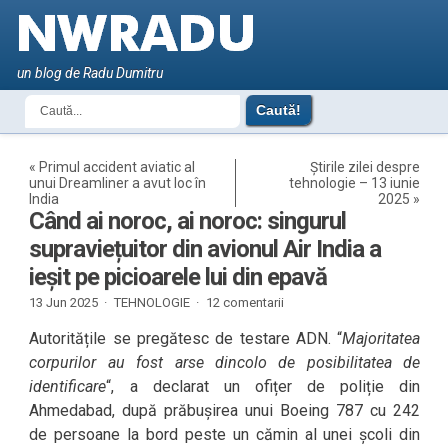
un blog de Radu Dumitru
«
Primul accident aviatic al
Știrile zilei despre
unui Dreamliner a avut loc în
tehnologie – 13 iunie
India
2025
»
Când ai noroc, ai noroc: singurul
supraviețuitor din avionul Air India a
ieșit pe picioarele lui din epavă
13 Jun 2025 ·
TEHNOLOGIE
·
12 comentarii
Autoritățile se pregătesc de testare ADN. “
Majoritatea
corpurilor au fost arse dincolo de posibilitatea de
identificare
“, a declarat un ofițer de poliție din
Ahmedabad, după prăbușirea unui Boeing 787 cu 242
de persoane la bord peste un cămin al unei școli din