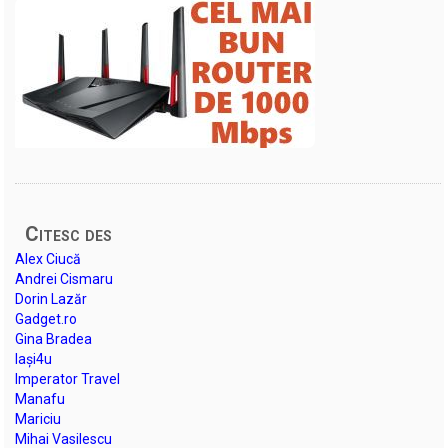
Citesc des
Alex Ciucă
Andrei Cismaru
Dorin Lazăr
Gadget.ro
Gina Bradea
Iași4u
Imperator Travel
Manafu
Mariciu
Mihai Vasilescu