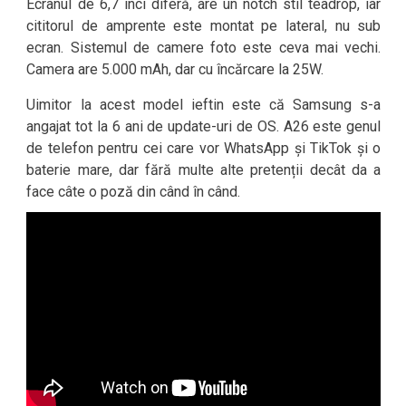
Ecranul de 6,7 inci diferă, are un notch stil teadrop, iar
cititorul de amprente este montat pe lateral, nu sub
ecran. Sistemul de camere foto este ceva mai vechi.
Camera are 5.000 mAh, dar cu încărcare la 25W.
Uimitor la acest model ieftin este că Samsung s-a
angajat tot la 6 ani de update-uri de OS. A26 este genul
de telefon pentru cei care vor WhatsApp și TikTok și o
baterie mare, dar fără multe alte pretenții decât da a
face câte o poză din când în când.