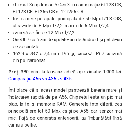
chipset Snapdragon 6 Gen 3 în configurație 6+128 GB,
8+128 GB, 8+256 GB și 12+256 GB.
trei camere pe spate: principala de 50 Mpx f/1,8 OIS,
ultrawide de 8 Mpx f/2,2, macro de 5 Mpx f/2,4
cameră selfie de 12 Mpx f/2,2.
OneUI 7 cu 6 ani de update-uri de Android și patch-uri
de securitate
162,9 x 78,2 x 7,4 mm, 195 gr, carcasă IP67 cu ramă
din policarbonat
Preț
: 380 euro la lansare, adică aproximativ 1.900 lei.
Comparație A56 vs A36 vs A35
.
Îmi place că și acest model păstrează bateria mare și
încărcarea rapidă de pe A56. Chipsetul este un pic mai
slab, la fel și memorie RAM. Camerele foto diferă, cea
principală are tot 50 Mpx ca și pe A55, dar senzor mai
mic. Față de generația anterioară, au îmbunătățit însă
camera selfie.