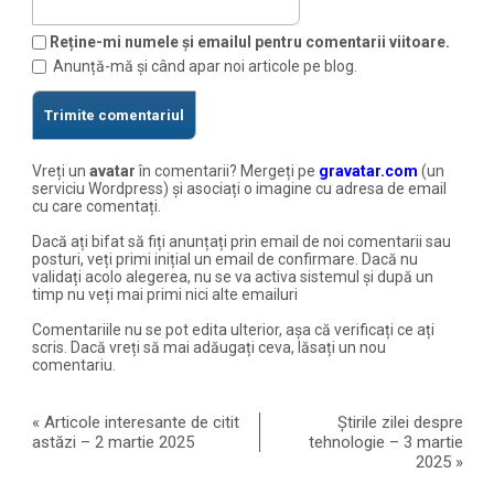
Reține-mi numele și emailul pentru comentarii viitoare.
Anunță-mă și când apar noi articole pe blog.
Vreți un
avatar
în comentarii? Mergeți pe
gravatar.com
(un
serviciu Wordpress) și asociați o imagine cu adresa de email
cu care comentați.
Dacă ați bifat să fiți anunțați prin email de noi comentarii sau
posturi, veți primi inițial un email de confirmare. Dacă nu
validați acolo alegerea, nu se va activa sistemul și după un
timp nu veți mai primi nici alte emailuri
Comentariile nu se pot edita ulterior, așa că verificați ce ați
scris. Dacă vreți să mai adăugați ceva, lăsați un nou
comentariu.
«
Articole interesante de citit
Știrile zilei despre
astăzi – 2 martie 2025
tehnologie – 3 martie
2025
»