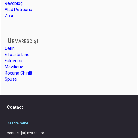
Revoblog
Vlad Petreanu
Zoso
Urmăresc şi
Cetin
E foarte bine
Fulgerica
Mazilique
Roxana Chirilă
Spuse
Contact
Despre mine
contact [at] nwradu.ro