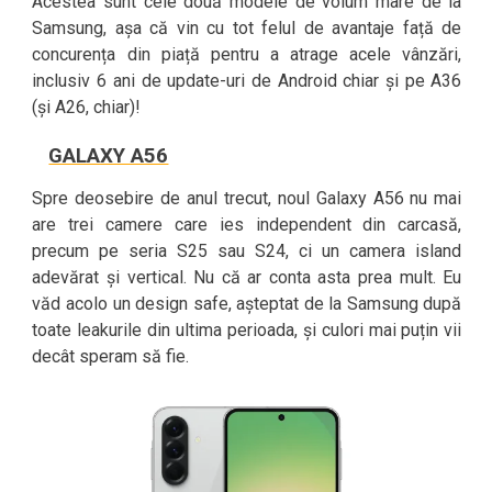
Acestea sunt cele două modele de volum mare de la
Samsung, așa că vin cu tot felul de avantaje față de
concurența din piață pentru a atrage acele vânzări,
inclusiv 6 ani de update-uri de Android chiar și pe A36
(și A26, chiar)!
GALAXY A56
Spre deosebire de anul trecut, noul Galaxy A56 nu mai
are trei camere care ies independent din carcasă,
precum pe seria S25 sau S24, ci un camera island
adevărat și vertical. Nu că ar conta asta prea mult. Eu
văd acolo un design safe, așteptat de la Samsung după
toate leakurile din ultima perioada, și culori mai puțin vii
decât speram să fie.