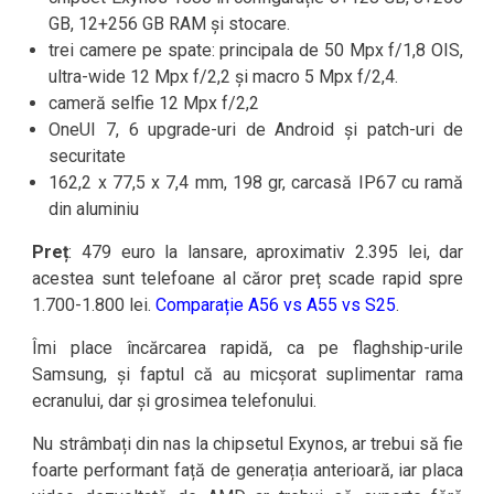
GB, 12+256 GB RAM și stocare.
trei camere pe spate: principala de 50 Mpx f/1,8 OIS,
ultra-wide 12 Mpx f/2,2 și macro 5 Mpx f/2,4.
cameră selfie 12 Mpx f/2,2
OneUI 7, 6 upgrade-uri de Android și patch-uri de
securitate
162,2 x 77,5 x 7,4 mm, 198 gr, carcasă IP67 cu ramă
din aluminiu
Preț
: 479 euro la lansare, aproximativ 2.395 lei, dar
acestea sunt telefoane al căror preț scade rapid spre
1.700-1.800 lei.
Comparație A56 vs A55 vs S25
.
Îmi place încărcarea rapidă, ca pe flaghship-urile
Samsung, și faptul că au micșorat suplimentar rama
ecranului, dar și grosimea telefonului.
Nu strâmbați din nas la chipsetul Exynos, ar trebui să fie
foarte performant față de generația anterioară, iar placa