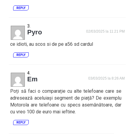
REPLY
Pyro
02/03/2025 la 11:21 PM
ce idioti, au scos si de pe a56 sd cardul
REPLY
Em
03/03/2025 la 8:26 AM
Poți să faci o comparație cu alte telefoane care se
adresează aceluiași segment de piață? De exemplu
Motorola are telefoane cu specs asemănătoare, dar
cu vreo 100 de euro mai ieftine.
REPLY