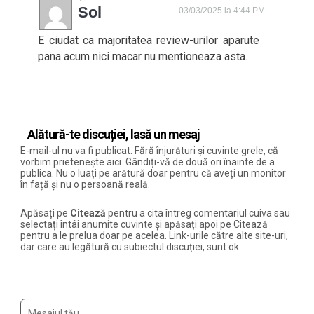
Sol
03/03/2025 la 4:44 PM
E ciudat ca majoritatea review-urilor aparute
pana acum nici macar nu mentioneaza asta.
Alătură-te discuției, lasă un mesaj
E-mail-ul nu va fi publicat. Fără înjurături și cuvinte grele, că
vorbim prietenește aici. Gândiți-vă de două ori înainte de a
publica. Nu o luați pe arătură doar pentru că aveți un monitor
în față și nu o persoană reală.
Apăsați pe
Citează
pentru a cita întreg comentariul cuiva sau
selectați întâi anumite cuvinte și apăsați apoi pe Citează
pentru a le prelua doar pe acelea. Link-urile către alte site-uri,
dar care au legătură cu subiectul discuției, sunt ok.