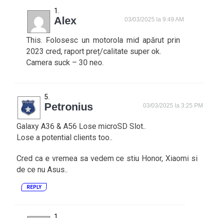
Alex
03/03/2025 la 9:49 AM
This. Folosesc un motorola mid apărut prin
2023 cred, raport preț/calitate super ok.
Camera suck – 30 neo.
Petronius
03/03/2025 la 3:25 PM
Galaxy A36 & A56 Lose microSD Slot..
Lose a potential clients too..
Cred ca e vremea sa vedem ce stiu Honor, Xiaomi si
de ce nu Asus..
REPLY