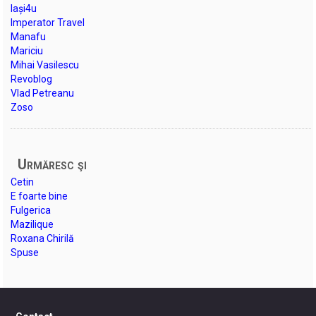
Iași4u
Imperator Travel
Manafu
Mariciu
Mihai Vasilescu
Revoblog
Vlad Petreanu
Zoso
Urmăresc şi
Cetin
E foarte bine
Fulgerica
Mazilique
Roxana Chirilă
Spuse