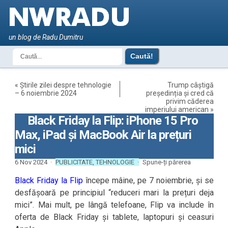
un blog de Radu Dumitru
«
Știrile zilei despre tehnologie
Trump câștigă
– 6 noiembrie 2024
președinția și cred că
privim căderea
imperiului american
»
Black Friday la Flip: iPhone 15 Pro
Max, iPad și MacBook Air la prețuri
mici
6 Nov 2024 ·
PUBLICITATE
,
TEHNOLOGIE
·
Spune-ți părerea
Black Friday la Flip
începe mâine, pe 7 noiembrie, și se
desfășoară pe principiul “reduceri mari la prețuri deja
mici”. Mai mult, pe lângă telefoane, Flip va include în
oferta de Black Friday și tablete, laptopuri și ceasuri