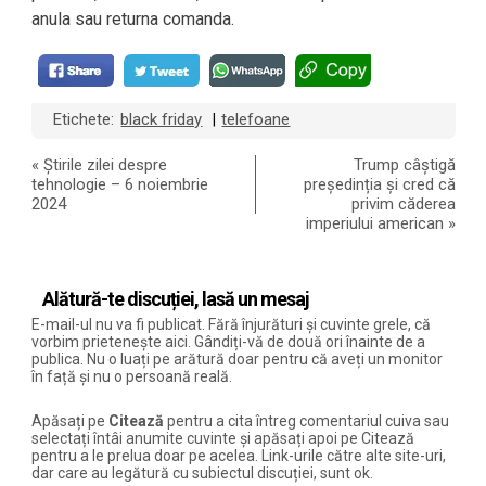
anula sau returna comanda.
Etichete:
black friday
telefoane
|
«
Știrile zilei despre
Trump câștigă
tehnologie – 6 noiembrie
președinția și cred că
2024
privim căderea
imperiului american
»
Alătură-te discuției, lasă un mesaj
E-mail-ul nu va fi publicat. Fără înjurături și cuvinte grele, că
vorbim prietenește aici. Gândiți-vă de două ori înainte de a
publica. Nu o luați pe arătură doar pentru că aveți un monitor
în față și nu o persoană reală.
Apăsați pe
Citează
pentru a cita întreg comentariul cuiva sau
selectați întâi anumite cuvinte și apăsați apoi pe Citează
pentru a le prelua doar pe acelea. Link-urile către alte site-uri,
dar care au legătură cu subiectul discuției, sunt ok.