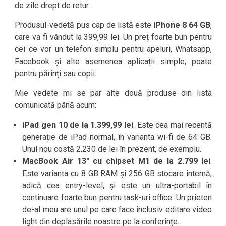
de zile drept de retur.
Produsul-vedetă pus cap de listă este
iPhone 8 64 GB
,
care va fi vândut la 399,99 lei. Un preț foarte bun pentru
cei ce vor un telefon simplu pentru apeluri, Whatsapp,
Facebook și alte asemenea aplicații simple, poate
pentru părinți sau copii.
Mie vedete mi se par alte două produse din lista
comunicată până acum:
iPad gen 10 de la 1.399,99 lei
. Este cea mai recentă
generație de iPad normal, în varianta wi-fi de 64 GB.
Unul nou costă 2.230 de lei în prezent, de exemplu.
MacBook Air 13″ cu chipset M1 de la 2.799 lei
.
Este varianta cu 8 GB RAM și 256 GB stocare internă,
adică cea entry-level, și este un ultra-portabil în
continuare foarte bun pentru task-uri office. Un prieten
de-al meu are unul pe care face inclusiv editare video
light din deplasările noastre pe la conferințe.