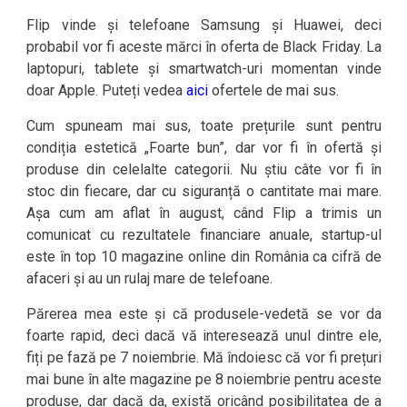
Flip vinde și telefoane Samsung și Huawei, deci
probabil vor fi aceste mărci în oferta de Black Friday. La
laptopuri, tablete și smartwatch-uri momentan vinde
doar Apple. Puteți vedea
aici
ofertele de mai sus.
Cum spuneam mai sus, toate prețurile sunt pentru
condiția estetică „Foarte bun”, dar vor fi în ofertă și
produse din celelalte categorii. Nu știu câte vor fi în
stoc din fiecare, dar cu siguranță o cantitate mai mare.
Așa cum am aflat în august, când Flip a trimis un
comunicat cu rezultatele financiare anuale, startup-ul
este în top 10 magazine online din România ca cifră de
afaceri și au un rulaj mare de telefoane.
Părerea mea este și că produsele-vedetă se vor da
foarte rapid, deci dacă vă interesează unul dintre ele,
fiți pe fază pe 7 noiembrie. Mă îndoiesc că vor fi prețuri
mai bune în alte magazine pe 8 noiembrie pentru aceste
produse, dar dacă da, există oricând posibilitatea de a