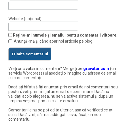
Website (opțional)
Reține-mi numele și emailul pentru comentarii viitoare.
Anunță-mă și când apar noi articole pe blog.
Vreți un
avatar
în comentarii? Mergeți pe
gravatar.com
(un
serviciu Wordpress) și asociați o imagine cu adresa de email
cu care comentați.
Dacă ați bifat să fiți anunțați prin email de noi comentarii sau
posturi, veți primi inițial un email de confirmare. Dacă nu
validați acolo alegerea, nu se va activa sistemul și după un
timp nu veți mai primi nici alte emailuri
Comentariile nu se pot edita ulterior, așa că verificați ce ați
scris. Dacă vreți să mai adăugați ceva, lăsați un nou
comentariu.