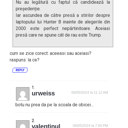
Nu au legătură cu faptul că candidează la
președenție.
Iar ascundea de către presă a stirilor despre
laptopului lui Hunter B inainte de alegerile din
2000 este perfect nepărtinitoare. Aceiasi
presă care ne spune cât de rau este Trump.
cum se zice corect: aceeasi sau aceiasi?
raspuns: la ce?
REPLY
urweiss
06/05/2024 la 11:12 AM
botu nu prea da pe la scoala de obicei…
valentinul
06/05/2024 la 7:00 PM