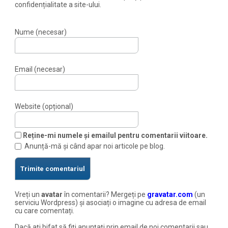
confidențialitate a site-ului.
Nume (necesar)
Email (necesar)
Website (opțional)
Reține-mi numele și emailul pentru comentarii viitoare.
Anunță-mă și când apar noi articole pe blog.
Vreți un
avatar
în comentarii? Mergeți pe
gravatar.com
(un
serviciu Wordpress) și asociați o imagine cu adresa de email
cu care comentați.
Dacă ați bifat să fiți anunțați prin email de noi comentarii sau