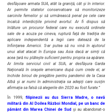
desfășoare armata SUA, atât la graniță, cât și în interior.
Ar permite statelor conservatoare să monitorizeze
sarcinile femeilor și să urmărească penal pe cele care
încalcă interdicțiile privind avortul. Ar fi dispus să
înlăture un procuror federal care nu execută ordinele
sale de a acuza pe cineva, ruptură față de tradiția de
aplicare independentă a legii care datează de la
înființarea Americii. S-ar putea să nu vină în ajutorul
unui aliat atacat în Europa sau Asia dacă ar simți că
acea țară nu plătește suficient pentru propria sa apărare.
Ar limita serviciul civil al SUA, ar desfășura Garda
Națională în orașele americane după cum crede el, ar
închide biroul de pregătire pentru pandemii de la Casa
Albă și ar numi în administrația sa adepți care susțin
afirmația sa falsă că alegerile din 2020 au fost furate.”
În 1999,
filipinezii au dus Sierra Madre, o navă
militară din Al Doilea Război Mondial, pe un banc de
pământ din Marea Chinei de Sud
și au abandonat-o