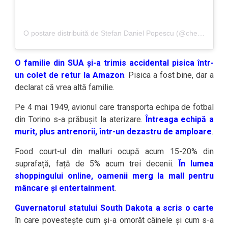
O postare distribuită de Stefan Daniel Popescu (@chef_stefan_popescu)
O familie din SUA și-a trimis accidental pisica într-
un colet de retur la Amazon
. Pisica a fost bine, dar a
declarat că vrea altă familie.
Pe 4 mai 1949, avionul care transporta echipa de fotbal
din Torino s-a prăbușit la aterizare.
Întreaga echipă a
murit, plus antrenorii, într-un dezastru de amploare
.
Food court-ul din malluri ocupă acum 15-20% din
suprafață, față de 5% acum trei decenii.
În lumea
shoppingului online, oamenii merg la mall pentru
mâncare și entertainment
.
Guvernatorul statului South Dakota a scris o carte
în care povestește cum și-a omorât câinele și cum s-a