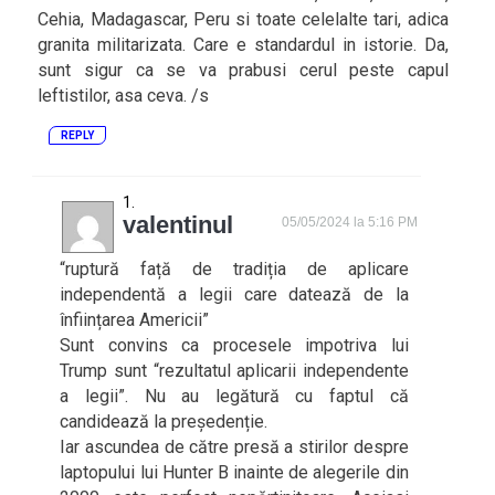
Cehia, Madagascar, Peru si toate celelalte tari, adica
granita militarizata. Care e standardul in istorie. Da,
sunt sigur ca se va prabusi cerul peste capul
leftistilor, asa ceva. /s
REPLY
valentinul
05/05/2024 la 5:16 PM
“ruptură față de tradiția de aplicare
independentă a legii care datează de la
înființarea Americii”
Sunt convins ca procesele impotriva lui
Trump sunt “rezultatul aplicarii independente
a legii”. Nu au legătură cu faptul că
candidează la președenție.
Iar ascundea de către presă a stirilor despre
laptopului lui Hunter B inainte de alegerile din