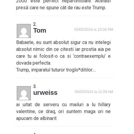
2000 este perfect nepărtinitoare. Aceiasi
presă care ne spune cât de rau este Trump.
Tom
05/05/2024 la 10:38 PM
Babaete, eu sunt absolut sigur ca nu intelegi
absolut nimic din ce citesti iar prostia aia pe
care tu ai folosit-o ca si ‘contraexemplu’ e
dovada perfecta.
Trump, imparatul tuturor troglo*ditilor….
urweiss
06/05/2024 la 11:09 AM
ai uitat de serveru cu mailuri a lu hillary
valentine, ce draq, ori suntem maga ori ne
apucam de albinarit