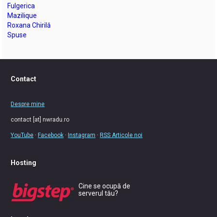
Fulgerica
Mazilique
Roxana Chirilă
Spuse
Contact
Despre mine
contact [at] nwradu.ro
YouTube
·
Facebook
·
Instagram
·
RSS Articole noi
Hosting
Cine se ocupă de
serverul tău?