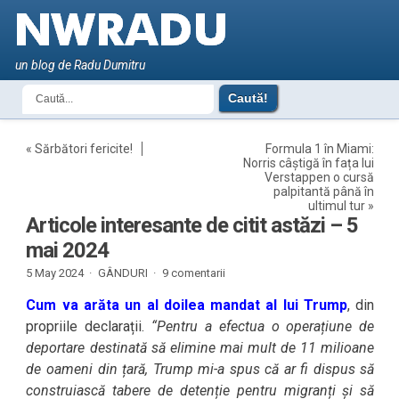
un blog de Radu Dumitru
«
Sărbători fericite!
Formula 1 în Miami:
Norris câștigă în fața lui
Verstappen o cursă
palpitantă până în
ultimul tur
»
Articole interesante de citit astăzi – 5
mai 2024
5 May 2024 ·
GÂNDURI
·
9 comentarii
Cum va arăta un al doilea mandat al lui Trump
, din
propriile declarații.
“Pentru a efectua o operațiune de
deportare destinată să elimine mai mult de 11 milioane
de oameni din țară, Trump mi-a spus că ar fi dispus să
construiască tabere de detenție pentru migranți și să