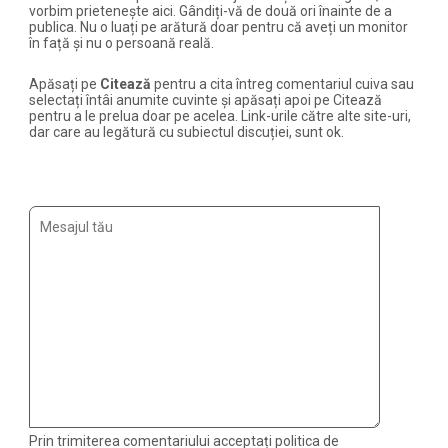
vorbim prietenește aici. Gândiți-vă de două ori înainte de a
publica. Nu o luați pe arătură doar pentru că aveți un monitor
în față și nu o persoană reală.
Apăsați pe
Citează
pentru a cita întreg comentariul cuiva sau
selectați întâi anumite cuvinte și apăsați apoi pe Citează
pentru a le prelua doar pe acelea. Link-urile către alte site-uri,
dar care au legătură cu subiectul discuției, sunt ok.
Prin trimiterea comentariului acceptați politica de