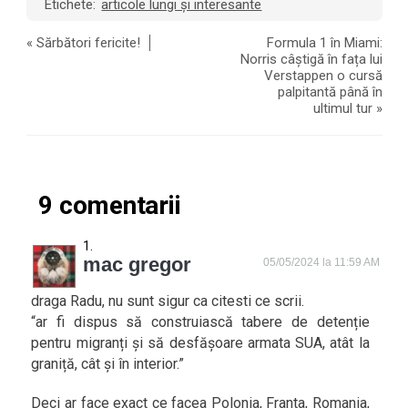
Etichete:
articole lungi și interesante
«
Sărbători fericite!
Formula 1 în Miami:
Norris câștigă în fața lui
Verstappen o cursă
palpitantă până în
ultimul tur
»
9 comentarii
mac gregor
05/05/2024 la 11:59 AM
draga Radu, nu sunt sigur ca citesti ce scrii.
“ar fi dispus să construiască tabere de detenție
pentru migranți și să desfășoare armata SUA, atât la
graniță, cât și în interior.”
Deci ar face exact ce facea Polonia, Franta, Romania,