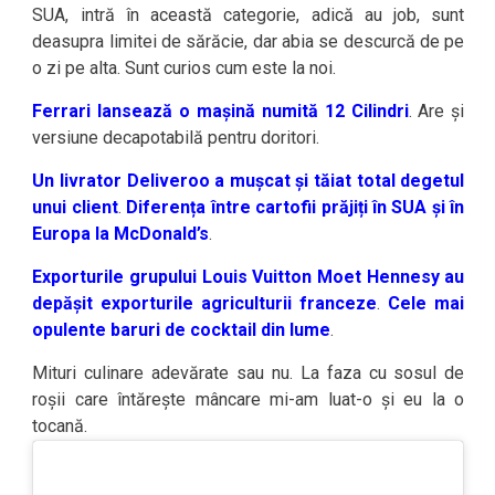
SUA, intră în această categorie, adică au job, sunt
deasupra limitei de sărăcie, dar abia se descurcă de pe
o zi pe alta. Sunt curios cum este la noi.
Ferrari lansează o mașină numită 12 Cilindri
. Are și
versiune decapotabilă pentru doritori.
Un livrator Deliveroo a mușcat și tăiat total degetul
unui client
.
Diferența între cartofii prăjiți în SUA și în
Europa la McDonald’s
.
Exporturile grupului Louis Vuitton Moet Hennesy au
depășit exporturile agriculturii franceze
.
Cele mai
opulente baruri de cocktail din lume
.
Mituri culinare adevărate sau nu. La faza cu sosul de
roșii care întărește mâncare mi-am luat-o și eu la o
tocană.