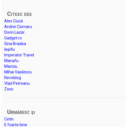
Citesc des
Alex Ciucă
Andrei Cismaru
Dorin Lazăr
Gadget.ro
Gina Bradea
Iași4u
Imperator Travel
Manafu
Mariciu
Mihai Vasilescu
Revoblog
Vlad Petreanu
Zoso
Urmăresc şi
Cetin
E foarte bine