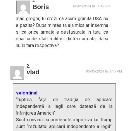
Boris
06/05/2024 la 11:17 AM
mac gregor, tu crezi ca acum granita USA nu
e pazita? Dupa mintea ta aia mica ar insemna
si ca orice armata e desfasurata in tara, ca
doar unde stau militarii dintr-o armata, daca
nu in tara respectiva?
vlad
05/05/2024 la 6:46 PM
valentinul
:
“ruptură față de tradiția de aplicare
independentă a legii care datează de la
înființarea Americii”
Sunt convins ca procesele impotriva lui Trump
sunt “rezultatul aplicarii independente a legii”.