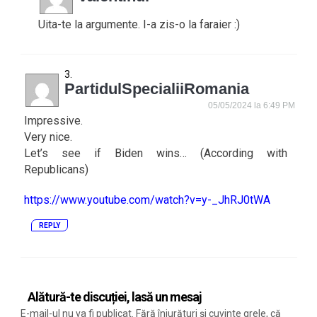
Uita-te la argumente. I-a zis-o la faraier :)
PartidulSpecialiiRomania
05/05/2024 la 6:49 PM
Impressive.
Very nice.
Let’s see if Biden wins… (According with
Republicans)
https://www.youtube.com/watch?v=y-_JhRJ0tWA
REPLY
Alătură-te discuției, lasă un mesaj
E-mail-ul nu va fi publicat. Fără înjurături și cuvinte grele, că