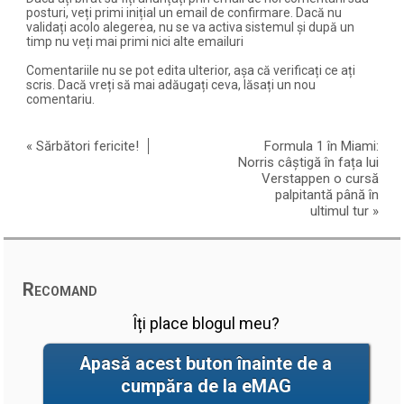
posturi, veți primi inițial un email de confirmare. Dacă nu
validați acolo alegerea, nu se va activa sistemul și după un
timp nu veți mai primi nici alte emailuri
Comentariile nu se pot edita ulterior, așa că verificați ce ați
scris. Dacă vreți să mai adăugați ceva, lăsați un nou
comentariu.
«
Sărbători fericite!
Formula 1 în Miami:
Norris câștigă în fața lui
Verstappen o cursă
palpitantă până în
ultimul tur
»
Recomand
Îți place blogul meu?
Apasă acest buton înainte de a
cumpăra de la eMAG