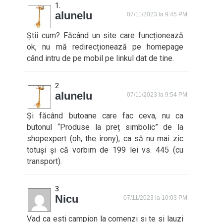
alunelu
07/11/2023 la 9:45 PM
Știi cum? Făcând un site care funcționează
ok, nu mă redirecționează pe homepage
când intru de pe mobil pe linkul dat de tine.
alunelu
07/11/2023 la 9:54 PM
Și făcând butoane care fac ceva, nu ca
butonul “Produse la preț simbolic” de la
shopexpert (oh, the irony), ca să nu mai zic
totuși și că vorbim de 199 lei vs. 445 (cu
transport).
Nicu
07/11/2023 la 10:03 PM
Vad ca esti campion la comenzi si te si lauzi