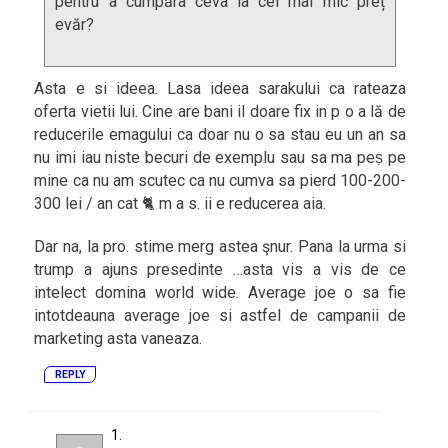
pentru a cumpăra ceva la cel mai mic preț
evăr?
Asta e si ideea. Lasa ideea sarakului ca rateaza
oferta vietii lui. Cine are bani il doare fix in p o a lă de
reducerile emagului ca doar nu o sa stau eu un an sa
nu imi iau niste becuri de exemplu sau sa ma peṣ pe
mine ca nu am scutec ca nu cumva sa pierd 100-200-
300 lei / an cat 🐈 m a s. ii e reducerea aia.
Dar na, la pro. stime merg astea şnur. Pana la urma si
trump a ajuns presedinte …asta vis a vis de ce
intelect domina world wide. Average joe o sa fie
intotdeauna average joe si astfel de campanii de
marketing asta vaneaza.
REPLY