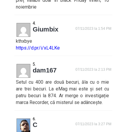
preț valabil doar în Black Friday vineri, 10
noiembrie
Giumbix
07/11/2023 la 1:54 PM
kthxbye
https://d.pr/i/xL4LKe
dam167
07/11/2023 la 2:13 PM
Setul cu 400 are două becuri, ăla cu o mie
are trei becuri. La eMag mai este și set cu
patru becuri la 874. Ar merge o investigație
marca Recorder, că misterul se adâncește.
C
07/11/2023 la 3:27 PM