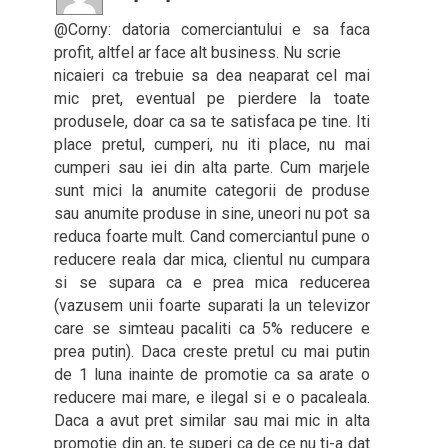
@Corny: datoria comerciantului e sa faca
profit, altfel ar face alt business. Nu scrie
nicaieri ca trebuie sa dea neaparat cel mai
mic pret, eventual pe pierdere la toate
produsele, doar ca sa te satisfaca pe tine. Iti
place pretul, cumperi, nu iti place, nu mai
cumperi sau iei din alta parte. Cum marjele
sunt mici la anumite categorii de produse
sau anumite produse in sine, uneori nu pot sa
reduca foarte mult. Cand comerciantul pune o
reducere reala dar mica, clientul nu cumpara
si se supara ca e prea mica reducerea
(vazusem unii foarte suparati la un televizor
care se simteau pacaliti ca 5% reducere e
prea putin). Daca creste pretul cu mai putin
de 1 luna inainte de promotie ca sa arate o
reducere mai mare, e ilegal si e o pacaleala.
Daca a avut pret similar sau mai mic in alta
promotie din an, te superi ca de ce nu ti-a dat