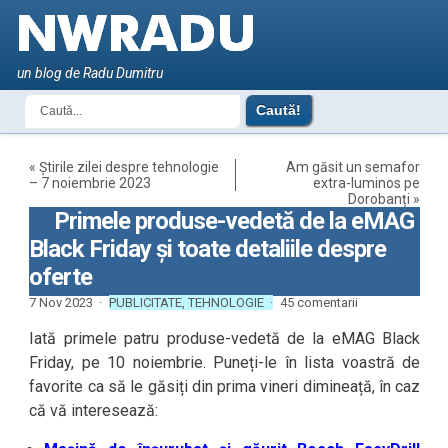
un blog de Radu Dumitru
«
Știrile zilei despre tehnologie
Am găsit un semafor
– 7 noiembrie 2023
extra-luminos pe
Dorobanți
»
Primele produse-vedetă de la eMAG
Black Friday și toate detaliile despre
oferte
7 Nov 2023 ·
PUBLICITATE
,
TEHNOLOGIE
·
45 comentarii
Iată primele patru produse-vedetă de la eMAG Black
Friday, pe 10 noiembrie. Puneți-le în lista voastră de
favorite ca să le găsiți din prima vineri dimineață, în caz
că vă interesează: