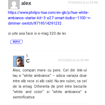
alex
07/11/2023 la 11:53 AM
https://www.philips-hue.com/en-gb/p/hue-white-
ambiance-starter-kit–3-e27-smart-bulbs–1100–+-
dimmer-switch/8719514291232
si uite asa face si e-mag 320 de lei.
REPLY
C
07/11/2023 la 12:00 PM
Alex, compari mere cu pere. Cel din link-ul
tau e “white ambiance” – adica variaza doar
intre alb rece si alb cald. Nu are culori, ca cel
de la emag. Diferenta de pret intre becurile
“white and color” si “white ambiance” e
semnificativa