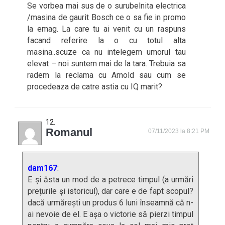
Se vorbea mai sus de o surubelnita electrica
/masina de gaurit Bosch ce o sa fie in promo
la emag. La care tu ai venit cu un raspuns
facand referire la o cu totul alta
masina..scuze ca nu intelegem umorul tau
elevat – noi suntem mai de la tara. Trebuia sa
radem la reclama cu Arnold sau cum se
procedeaza de catre astia cu IQ marit?
Romanul
07/11/2023 la 8:21 PM
dam167
:
E și ăsta un mod de a petrece timpul (a urmări
prețurile și istoricul), dar care e de fapt scopul?
dacă urmărești un produs 6 luni înseamnă că n-
ai nevoie de el. E așa o victorie să pierzi timpul