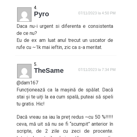
Pyro
07/11/2023 la 4:50 PM
Daca nu-i urgent si diferenta e consistenta
de ce nu?
Eu de ex am luat anul trecut un uscator de
rufe cu ~1k mai ieftin, zic ca s-a meritat.
TheSame
07/11/2023 la 7:34 PM
@dam167
Funcționează ca la mașină de spălat. Dacă
stai și te uiți la ea cum spală, puteai să speli
tu gratis. Hic!
Dacă vreau sa iau la preț redus ~cu 50 %!!!!!
ceva, mă uit să nu se fi “scumpit” anterior în
scripte, de 2 zile cu zeci de procente.