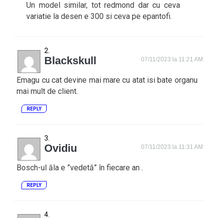
Un model similar, tot redmond dar cu ceva
variatie la desen e 300 si ceva pe epantofi.
Blackskull
07/11/2023 la 11:21 AM
Emagu cu cat devine mai mare cu atat isi bate organu
mai mult de client.
REPLY
Ovidiu
07/11/2023 la 11:31 AM
Bosch-ul ăla e ”vedetă” în fiecare an .
REPLY