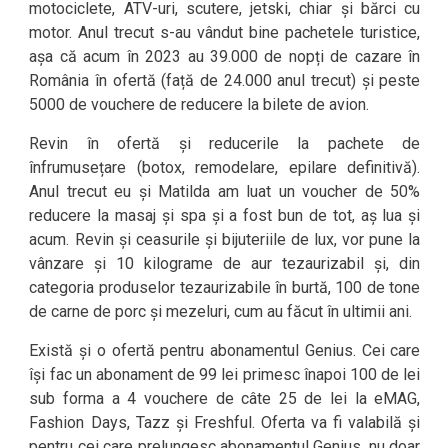
motociclete, ATV-uri, scutere, jetski, chiar și bărci cu
motor. Anul trecut s-au vândut bine pachetele turistice,
așa că acum în 2023 au 39.000 de nopți de cazare în
România în ofertă (față de 24.000 anul trecut) și peste
5000 de vouchere de reducere la bilete de avion.
Revin în ofertă și reducerile la pachete de
înfrumusețare (botox, remodelare, epilare definitivă).
Anul trecut eu și Matilda am luat un voucher de 50%
reducere la masaj și spa și a fost bun de tot, aș lua și
acum. Revin și ceasurile și bijuteriile de lux, vor pune la
vânzare și 10 kilograme de aur tezaurizabil și, din
categoria produselor tezaurizabile în burtă, 100 de tone
de carne de porc și mezeluri, cum au făcut în ultimii ani.
Există și o ofertă pentru abonamentul Genius. Cei care
își fac un abonament de 99 lei primesc înapoi 100 de lei
sub forma a 4 vouchere de câte 25 de lei la eMAG,
Fashion Days, Tazz și Freshful. Oferta va fi valabilă și
pentru cei care prelungesc abonamentul Genius, nu doar