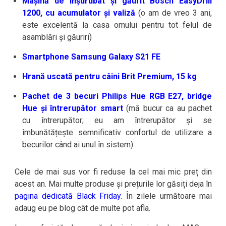
Mașină de înșurubat și găurit Bosch EasyDrill
1200, cu acumulator și valiză
(o am de vreo 3 ani,
este excelentă la casa omului pentru tot felul de
asamblări și găuriri)
Smartphone Samsung Galaxy S21 FE
Hrană uscată pentru câini Brit Premium, 15 kg
Pachet de 3 becuri Philips Hue RGB E27, bridge
Hue și întrerupător smart
(mă bucur ca au pachet
cu întrerupător; eu am întrerupător și se
îmbunătățește semnificativ confortul de utilizare a
becurilor când ai unul în sistem)
Cele de mai sus vor fi reduse la cel mai mic preț din
acest an. Mai multe produse și prețurile lor găsiți deja în
pagina dedicată Black Friday
. În zilele următoare mai
adaug eu pe blog cât de multe pot afla.