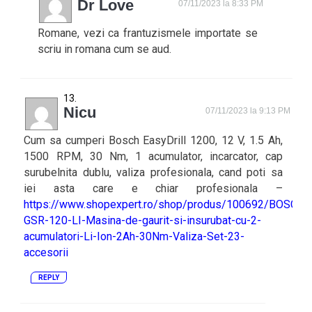
Dr Love
07/11/2023 la 8:33 PM
Romane, vezi ca frantuzismele importate se
scriu in romana cum se aud.
Nicu
07/11/2023 la 9:13 PM
Cum sa cumperi Bosch EasyDrill 1200, 12 V, 1.5 Ah,
1500 RPM, 30 Nm, 1 acumulator, incarcator, cap
surubelnita dublu, valiza profesionala, cand poti sa
iei asta care e chiar profesionala –
https://www.shopexpert.ro/shop/produs/100692/BOSCH-
GSR-120-LI-Masina-de-gaurit-si-insurubat-cu-2-
acumulatori-Li-Ion-2Ah-30Nm-Valiza-Set-23-
accesorii
REPLY