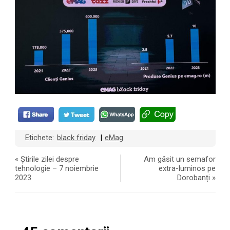
Etichete:
black friday
eMag
|
«
Știrile zilei despre
Am găsit un semafor
tehnologie – 7 noiembrie
extra-luminos pe
2023
Dorobanți
»