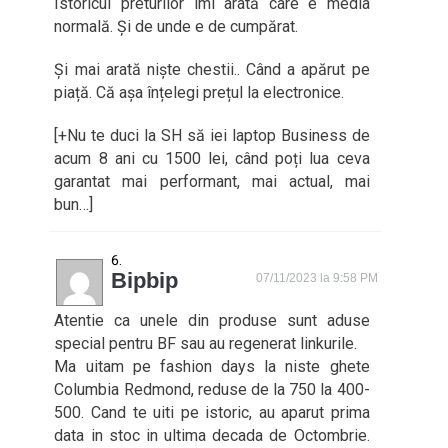
Istoricul preturilor îmi arată care e media
normală. Și de unde e de cumpărat.
Și mai arată niște chestii.. Când a apărut pe
piață. Că așa înțelegi prețul la electronice.
[+Nu te duci la SH să iei laptop Business de
acum 8 ani cu 1500 lei, când poți lua ceva
garantat mai performant, mai actual, mai
bun…]
Bipbip
07/11/2023 la 9:58 PM
Atentie ca unele din produse sunt aduse
special pentru BF sau au regenerat linkurile.
Ma uitam pe fashion days la niste ghete
Columbia Redmond, reduse de la 750 la 400-
500. Cand te uiti pe istoric, au aparut prima
data in stoc in ultima decada de Octombrie.