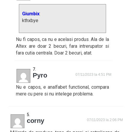
Giumbix
:
kthxbye
Nu fi capos, ca nu e acelasi produs. Ala de la
Altex are doar 2 becuri, fara intrerupator si
fara cutia centrala. Doar 2 becuri, atat.
Pyro
07/11/2023 la 4:51 PM
Nu e capos, e analfabet functional, compara
mere cu pere si nu intelege problema.
corny
07/11/2023 la 2:06 PM