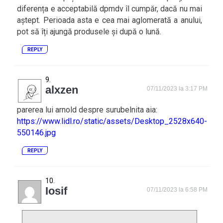
diferența e acceptabilă dpmdv îl cumpăr, dacă nu mai
aștept. Perioada asta e cea mai aglomerată a anului,
pot să îți ajungă produsele și după o lună.
REPLY
alxzen
07/11/2023 la 3:17 PM
parerea lui arnold despre surubelnita aia:
https://www.lidl.ro/static/assets/Desktop_2528x640-
550146.jpg
REPLY
Iosif
07/11/2023 la 6:58 PM