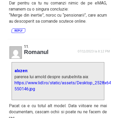
Dar pentru ca tu nu comanzi nimic de pe eMAG,
ramanem cu o singura concluzie:
“Merge din inertie”, noroc cu “pensionarii”, care acum
au descoperit sa comande scutece online.
REPLY
Romanul
07/11/2023 la 8:12 PM
alxzen
:
parerea lui arnold despre surubelnita aia:
https://www.lidl.ro/static/assets/Desktop_2528x640-
550146.jpg
Pacat ca e cu totul alt model. Data viitoare ne mai
documentam, cascam ochii si poate nu ne facem de
ras.