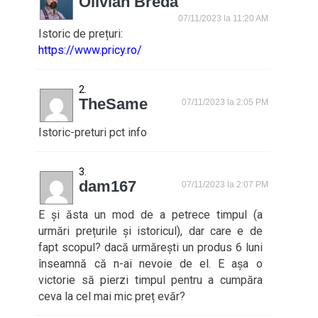
Olivian Breda
07/11/2023 la 11:20 AM
Istoric de prețuri:
https://www.pricy.ro/
TheSame
07/11/2023 la 2:05 PM
Istoric-preturi pct info
dam167
07/11/2023 la 2:07 PM
E și ăsta un mod de a petrece timpul (a
urmări prețurile și istoricul), dar care e de
fapt scopul? dacă urmărești un produs 6 luni
înseamnă că n-ai nevoie de el. E așa o
victorie să pierzi timpul pentru a cumpăra
ceva la cel mai mic preț evăr?