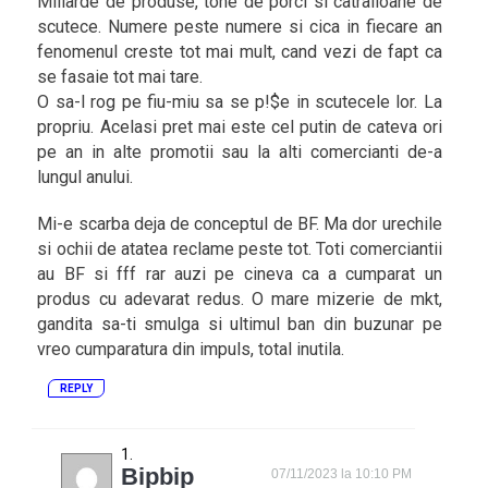
Miliarde de produse, tone de porci si catralioane de
scutece. Numere peste numere si cica in fiecare an
fenomenul creste tot mai mult, cand vezi de fapt ca
se fasaie tot mai tare.
O sa-l rog pe fiu-miu sa se p!$e in scutecele lor. La
propriu. Acelasi pret mai este cel putin de cateva ori
pe an in alte promotii sau la alti comercianti de-a
lungul anului.
Mi-e scarba deja de conceptul de BF. Ma dor urechile
si ochii de atatea reclame peste tot. Toti comerciantii
au BF si fff rar auzi pe cineva ca a cumparat un
produs cu adevarat redus. O mare mizerie de mkt,
gandita sa-ti smulga si ultimul ban din buzunar pe
vreo cumparatura din impuls, total inutila.
REPLY
Bipbip
07/11/2023 la 10:10 PM