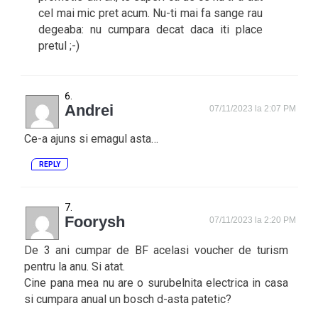
cel mai mic pret acum. Nu-ti mai fa sange rau
degeaba: nu cumpara decat daca iti place
pretul ;-)
Andrei
07/11/2023 la 2:07 PM
Ce-a ajuns si emagul asta…
REPLY
Foorysh
07/11/2023 la 2:20 PM
De 3 ani cumpar de BF acelasi voucher de turism
pentru la anu. Si atat.
Cine pana mea nu are o surubelnita electrica in casa
si cumpara anual un bosch d-asta patetic?