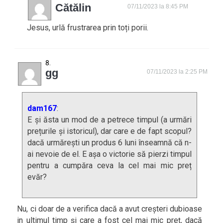
Cătălin
07/11/2023 la 8:45 PM
Jesus, urlă frustrarea prin toți porii.
gg
07/11/2023 la 2:25 PM
dam167
:
E și ăsta un mod de a petrece timpul (a urmări
prețurile și istoricul), dar care e de fapt scopul?
dacă urmărești un produs 6 luni înseamnă că n-
ai nevoie de el. E așa o victorie să pierzi timpul
pentru a cumpăra ceva la cel mai mic preț
evăr?
Nu, ci doar de a verifica dacă a avut creșteri dubioase
in ultimul timp și care a fost cel mai mic preț, dacă