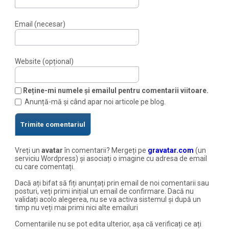
Email (necesar)
Website (opțional)
Reține-mi numele și emailul pentru comentarii viitoare.
Anunță-mă și când apar noi articole pe blog.
Vreți un
avatar
în comentarii? Mergeți pe
gravatar.com
(un
serviciu Wordpress) și asociați o imagine cu adresa de email
cu care comentați.
Dacă ați bifat să fiți anunțați prin email de noi comentarii sau
posturi, veți primi inițial un email de confirmare. Dacă nu
validați acolo alegerea, nu se va activa sistemul și după un
timp nu veți mai primi nici alte emailuri
Comentariile nu se pot edita ulterior, așa că verificați ce ați