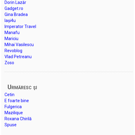
Dorin Lazăr
Gadget.ro
Gina Bradea
Iași4u
Imperator Travel
Manafu
Mariciu
Mihai Vasilescu
Revoblog
Vlad Petreanu
Zoso
Urmăresc şi
Cetin
E foarte bine
Fulgerica
Mazilique
Roxana Chirilă
Spuse