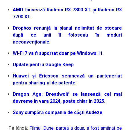
AMD lansează Radeon RX 7800 XT și Radeon RX
7700 XT
.
Dropbox renunță la planul nelimitat de stocare
după ce unii îl foloseau în moduri
neconvenționale
.
Wi-Fi 7 va fi suportat doar pe Windows 11
.
Update pentru Google Keep
.
Huawei și Ericsson semnează un parteneriat
pentru sharing-ul de patente
.
Dragon Age: Dreadwolf se lansează cel mai
devreme în vara 2024, poate chiar în 2025
.
Sony cumpără compania de căști Audeze
.
Pe lângă:
Filmul Dune, partea a doua, a fost amânat pe