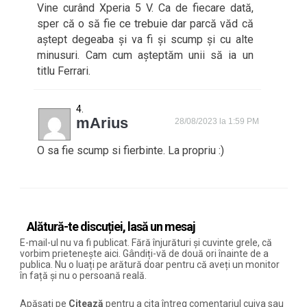
Vine curând Xperia 5 V. Ca de fiecare dată,
sper că o să fie ce trebuie dar parcă văd că
aștept degeaba și va fi și scump și cu alte
minusuri. Cam cum așteptăm unii să ia un
titlu Ferrari.
mArius
28/08/2023 la 1:59 PM
O sa fie scump si fierbinte. La propriu :)
Alătură-te discuției, lasă un mesaj
E-mail-ul nu va fi publicat. Fără înjurături și cuvinte grele, că
vorbim prietenește aici. Gândiți-vă de două ori înainte de a
publica. Nu o luați pe arătură doar pentru că aveți un monitor
în față și nu o persoană reală.
Apăsați pe
Citează
pentru a cita întreg comentariul cuiva sau