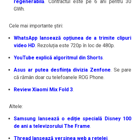
regenerabilă
. Contractul este pe 6 ani pentru 30
GWh.
Cele mai importante știri:
WhatsApp lansează opțiunea de a trimite clipuri
video HD
. Rezoluția este 720p în loc de 480p.
YouTube explică algoritmul din Shorts
.
Asus ar putea desființa divizia Zenfone
. Se pare
că rămân doar cu telefoanele ROG Phone.
Review Xiaomi Mix Fold 3
.
Altele:
Samsung lansează o ediție specială Disney 100
de ani a televizorului The Frame
.
Thread lansează versinea web a rețelei
.