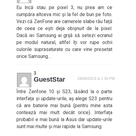
Eu încă stau pe pixel 3, nu prea am ce
cumpăra altceva mic și la fel de bun pe foto.
Vezi că ZenFone are camerele slabe rău față
de ceea ce ești deja obișnuit de la pixel.
Dacă iei Samsung ai grijă să setezi ecranul
pe modul natural, altfel îți vor rupe ochii
culorile suprasaturate cu care vine presetat
orice Samsung…
GuestStar
28/08/2023 la 1:36 PM
Între Zenfone 10 și S23, lăsând la o parte
interfața și update-urile, aș alege S23 pentru
că are baterie mai bună (pentru mine asta
contează mai mult decât orice). Interfața
probabil e mai bună la Asus dar update-urile
sunt mai multe și mai rapide la Samsung.