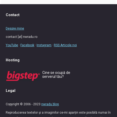
Contact
Despre mine
contact [at] nwradu.ro
YouTube
·
Facebook
·
Instagram
·
RSS Articole noi
Hosting
Cine se ocupă de
serverul tău?
Legal
Copyright © 2006 - 2023
nwradu blog
.
Reproducerea textelor și a imaginilor ce-mi aparțin este posibilă numai în