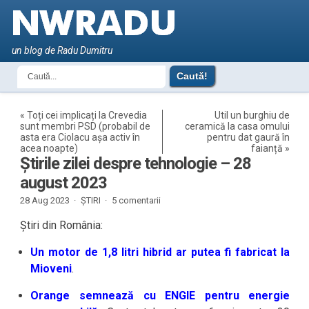
un blog de Radu Dumitru
«
Toți cei implicați la Crevedia
Util un burghiu de
sunt membri PSD (probabil de
ceramică la casa omului
asta era Ciolacu așa activ în
pentru dat gaură în
acea noapte)
faianță
»
Știrile zilei despre tehnologie – 28
august 2023
28 Aug 2023 ·
ȘTIRI
·
5 comentarii
Știri din România:
Un motor de 1,8 litri hibrid ar putea fi fabricat la
Mioveni
.
Orange semnează cu ENGIE pentru energie