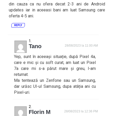
din cauza ca nu ofera decat 2-3 ani de Android
updates iar in aceeasi bani am luat Samsung care
oferta 4-5 ani.
REPLY
Tano
28/08/2023 la 11:00 AM
Yep, sunt în aceeași situație, după Pixel 4a,
care e mic și cu soft curat, am luat un Pixel
7a care mi s-a părut mare și greu, l-am
returnat.
Ma tentează un Zenfone sau un Samsung,
dar urăsc UI-ul Samsung, dupa atâția ani cu
Pixel-uri.
Florin M
28/08/2023 la 12:36 PM