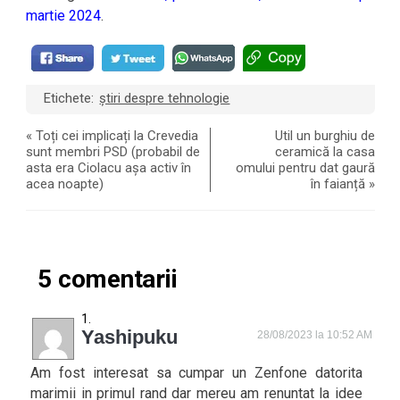
martie 2024
.
Etichete:
știri despre tehnologie
«
Toți cei implicați la Crevedia
Util un burghiu de
sunt membri PSD (probabil de
ceramică la casa
asta era Ciolacu așa activ în
omului pentru dat gaură
acea noapte)
în faianță
»
5 comentarii
Yashipuku
28/08/2023 la 10:52 AM
Am fost interesat sa cumpar un Zenfone datorita
marimii in primul rand dar mereu am renuntat la idee