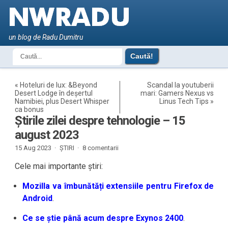
un blog de Radu Dumitru
«
Hoteluri de lux: &Beyond
Scandal la youtuberii
Desert Lodge în deșertul
mari: Gamers Nexus vs
Namibiei, plus Desert Whisper
Linus Tech Tips
»
ca bonus
Știrile zilei despre tehnologie – 15
august 2023
15 Aug 2023 ·
ȘTIRI
·
8 comentarii
Cele mai importante știri:
Mozilla va îmbunătăți extensiile pentru Firefox de
Android
.
Ce se știe până acum despre Exynos 2400
.