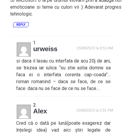
Si Microsoft o ia pe drumul inovarii prin a adauga noi
emoticoane si teme cu culori vii :) Adevarat progres
tehnologic.
REPLY
urweiss
15/08/2023 la 9:51 AM
si daca il lasau cu interfata de acu 20j de ani,
se trezea iar iulica: “su stie astia domne sa
faca ei o interfata corenta cap-coada”…
roman romanind – daca se face, de ce se
face. daca nu se face de ce nu se face….
Alex
15/08/2023 la 2:01 PM
Cred că o dată pe lună(poate exagerez dar
înțelegi idea) vad aici știri legate de