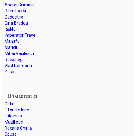
Andrei Cismaru
Dorin Lazăr
Gadget.ro
Gina Bradea
Iași4u
Imperator Travel
Manafu
Mariciu
Mihai Vasilescu
Revoblog
Vlad Petreanu
Zoso
Urmăresc şi
Cetin
E foarte bine
Fulgerica
Mazilique
Roxana Chirilă
Spuse