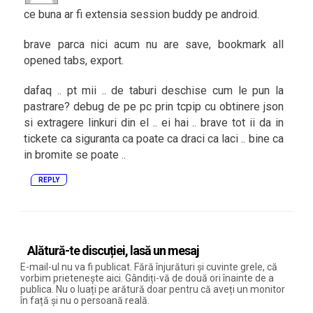
ce buna ar fi extensia session buddy pe android.
brave parca nici acum nu are save, bookmark all
opened tabs, export.
dafaq .. pt mii .. de taburi deschise cum le pun la
pastrare? debug de pe pc prin tcpip cu obtinere json
si extragere linkuri din el .. ei hai .. brave tot ii da in
tickete ca siguranta ca poate ca draci ca laci .. bine ca
in bromite se poate ..
REPLY
Alătură-te discuției, lasă un mesaj
E-mail-ul nu va fi publicat. Fără înjurături și cuvinte grele, că
vorbim prietenește aici. Gândiți-vă de două ori înainte de a
publica. Nu o luați pe arătură doar pentru că aveți un monitor
în față și nu o persoană reală.