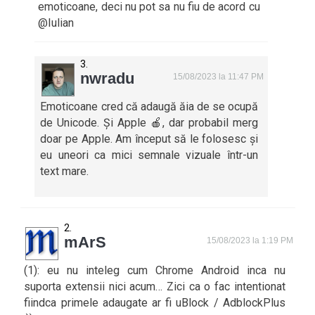
emoticoane, deci nu pot sa nu fiu de acord cu
@Iulian
nwradu
15/08/2023 la 11:47 PM
Emoticoane cred că adaugă ăia de se ocupă
de Unicode. Și Apple 🍎, dar probabil merg
doar pe Apple. Am început să le folosesc și
eu uneori ca mici semnale vizuale într-un
text mare.
mArS
15/08/2023 la 1:19 PM
(1): eu nu inteleg cum Chrome Android inca nu
suporta extensii nici acum… Zici ca o fac intentionat
fiindca primele adaugate ar fi uBlock / AdblockPlus