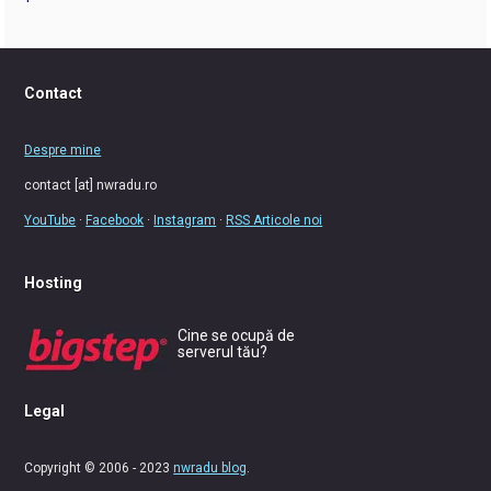
Contact
Despre mine
contact [at] nwradu.ro
YouTube
·
Facebook
·
Instagram
·
RSS Articole noi
Hosting
Cine se ocupă de
serverul tău?
Legal
Copyright © 2006 - 2023
nwradu blog
.