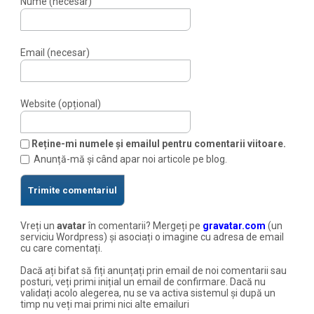
Nume (necesar)
Email (necesar)
Website (opțional)
Reține-mi numele și emailul pentru comentarii viitoare.
Anunță-mă și când apar noi articole pe blog.
Vreți un
avatar
în comentarii? Mergeți pe
gravatar.com
(un
serviciu Wordpress) și asociați o imagine cu adresa de email
cu care comentați.
Dacă ați bifat să fiți anunțați prin email de noi comentarii sau
posturi, veți primi inițial un email de confirmare. Dacă nu
validați acolo alegerea, nu se va activa sistemul și după un
timp nu veți mai primi nici alte emailuri