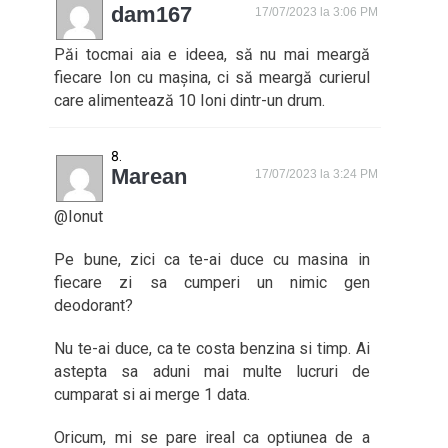
dam167
17/07/2023 la 3:06 PM
Păi tocmai aia e ideea, să nu mai meargă
fiecare Ion cu mașina, ci să meargă curierul
care alimentează 10 Ioni dintr-un drum.
Marean
17/07/2023 la 3:24 PM
@Ionut
Pe bune, zici ca te-ai duce cu masina in
fiecare zi sa cumperi un nimic gen
deodorant?
Nu te-ai duce, ca te costa benzina si timp. Ai
astepta sa aduni mai multe lucruri de
cumparat si ai merge 1 data.
Oricum, mi se pare ireal ca optiunea de a