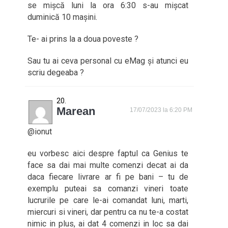
se mișcă luni la ora 6:30 s-au mișcat
duminică 10 mașini.
Te- ai prins la a doua poveste ?
Sau tu ai ceva personal cu eMag și atunci eu
scriu degeaba ?
Marean
17/07/2023 la 6:20 PM
@ionut
eu vorbesc aici despre faptul ca Genius te
face sa dai mai multe comenzi decat ai da
daca fiecare livrare ar fi pe bani – tu de
exemplu puteai sa comanzi vineri toate
lucrurile pe care le-ai comandat luni, marti,
miercuri si vineri, dar pentru ca nu te-a costat
nimic in plus, ai dat 4 comenzi in loc sa dai