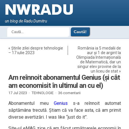
un blog de Radu Dumitru
«
Știrile zilei despre tehnologie
România ia 5 medalii de
– 17 iulie 2023
aur și 1 de argint la
Olimpiada Internațională
de Matematică, dar un
singur elev provine de la
un liceu de stat
»
Am reînnoit abonamentul Genius (și cât
am economisit în ultimul an cu el)
17 Jul 2023 ·
TEHNOLOGIE
·
36 comentarii
Abonamentul meu
Genius
s-a reînnoit automat
săptămâna trecută. Știam că va face asta, că am primit
diverse avertizări. I was like “just do it”.
Site-ul eMAG zice că am făcut următoarele economii în