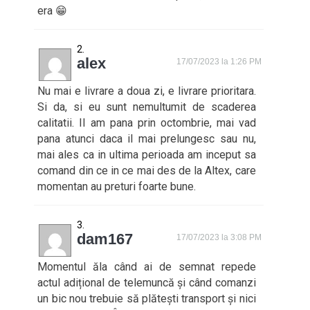
era 😁
alex
17/07/2023 la 1:26 PM
Nu mai e livrare a doua zi, e livrare prioritara.
Si da, si eu sunt nemultumit de scaderea
calitatii. Il am pana prin octombrie, mai vad
pana atunci daca il mai prelungesc sau nu,
mai ales ca in ultima perioada am inceput sa
comand din ce in ce mai des de la Altex, care
momentan au preturi foarte bune.
dam167
17/07/2023 la 3:08 PM
Momentul ăla când ai de semnat repede
actul adițional de telemuncă și când comanzi
un bic nou trebuie să plătești transport și nici