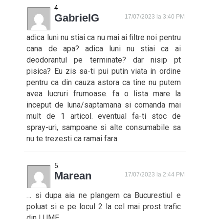
GabrielG
17/07/2023 la 3:40 PM
adica luni nu stiai ca nu mai ai filtre noi pentru
cana de apa? adica luni nu stiai ca ai
deodorantul pe terminate? dar nisip pt
pisica? Eu zis sa-ti pui putin viata in ordine
pentru ca din cauza astora ca tine nu putem
avea lucruri frumoase. fa o lista mare la
inceput de luna/saptamana si comanda mai
mult de 1 articol. eventual fa-ti stoc de
spray-uri, sampoane si alte consumabile sa
nu te trezesti ca ramai fara.
Marean
17/07/2023 la 2:44 PM
… si dupa aia ne plangem ca Bucurestiul e
poluat si e pe locul 2 la cel mai prost trafic
din LUME.