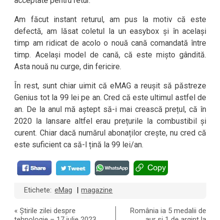
acceptate pentru retur.
Am făcut instant returul, am pus la motiv că este
defectă, am lăsat coletul la un easybox și în același
timp am ridicat de acolo o nouă cană comandată între
timp. Același model de cană, că este mișto gândită.
Asta nouă nu curge, din fericire.
În rest, sunt chiar uimit că eMAG a reușit să păstreze
Genius tot la 99 lei pe an. Cred că este ultimul astfel de
an. De la anul mă aștept să-i mai crească prețul, că în
2020 la lansare altfel erau prețurile la combustibil și
curent. Chiar dacă numărul abonaților crește, nu cred că
este suficient ca să-l țină la 99 lei/an.
Etichete:
eMag
magazine
|
«
Știrile zilei despre
România ia 5 medalii de
tehnologie – 17 iulie 2023
aur și 1 de argint la