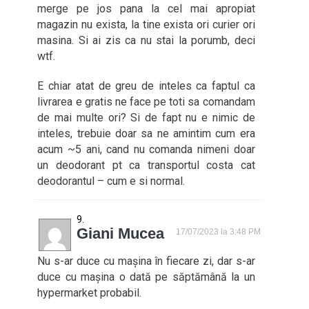
merge pe jos pana la cel mai apropiat
magazin nu exista, la tine exista ori curier ori
masina. Si ai zis ca nu stai la porumb, deci
wtf.
E chiar atat de greu de inteles ca faptul ca
livrarea e gratis ne face pe toti sa comandam
de mai multe ori? Si de fapt nu e nimic de
inteles, trebuie doar sa ne amintim cum era
acum ~5 ani, cand nu comanda nimeni doar
un deodorant pt ca transportul costa cat
deodorantul – cum e si normal.
Giani Mucea
17/07/2023 la 3:48 PM
Nu s-ar duce cu mașina în fiecare zi, dar s-ar
duce cu mașina o dată pe săptămână la un
hypermarket probabil.