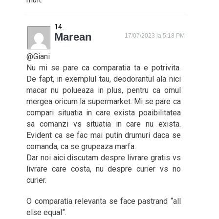
Marean
17/07/2023 la 5:18 PM
@Giani
Nu mi se pare ca comparatia ta e potrivita.
De fapt, in exemplul tau, deodorantul ala nici
macar nu polueaza in plus, pentru ca omul
mergea oricum la supermarket. Mi se pare ca
compari situatia in care exista poaibilitatea
sa comanzi vs situatia in care nu exista.
Evident ca se fac mai putin drumuri daca se
comanda, ca se grupeaza marfa.
Dar noi aici discutam despre livrare gratis vs
livrare care costa, nu despre curier vs no
curier.
O comparatia relevanta se face pastrand “all
else equal”.