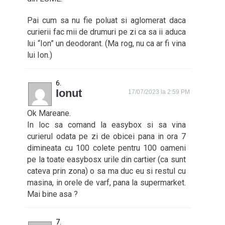
Pai cum sa nu fie poluat si aglomerat daca
curierii fac mii de drumuri pe zi ca sa ii aduca
lui “Ion” un deodorant. (Ma rog, nu ca ar fi vina
lui Ion.)
Ionut
17/07/2023 la 2:59 PM
Ok Mareane.
In loc sa comand la easybox si sa vina
curierul odata pe zi de obicei pana in ora 7
dimineata cu 100 colete pentru 100 oameni
pe la toate easybosx urile din cartier (ca sunt
cateva prin zona) o sa ma duc eu si restul cu
masina, in orele de varf, pana la supermarket.
Mai bine asa ?