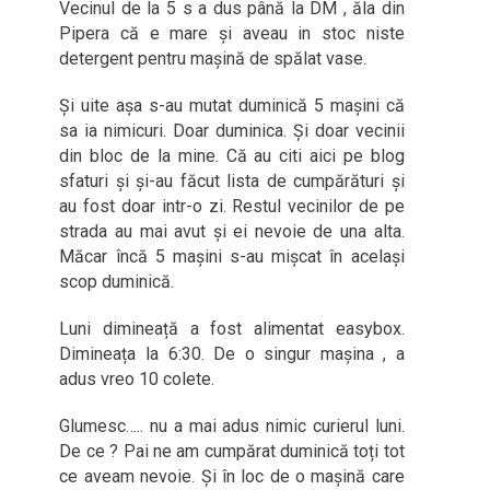
Vecinul de la 5 s a dus până la DM , ăla din
Pipera că e mare și aveau in stoc niste
detergent pentru mașină de spălat vase.
Și uite așa s-au mutat duminică 5 mașini că
sa ia nimicuri. Doar duminica. Și doar vecinii
din bloc de la mine. Că au citi aici pe blog
sfaturi și și-au făcut lista de cumpărături și
au fost doar intr-o zi. Restul vecinilor de pe
strada au mai avut și ei nevoie de una alta.
Măcar încă 5 mașini s-au mișcat în același
scop duminică.
Luni dimineață a fost alimentat easybox.
Dimineața la 6:30. De o singur mașina , a
adus vreo 10 colete.
Glumesc….. nu a mai adus nimic curierul luni.
De ce ? Pai ne am cumpărat duminică toți tot
ce aveam nevoie. Și în loc de o mașină care