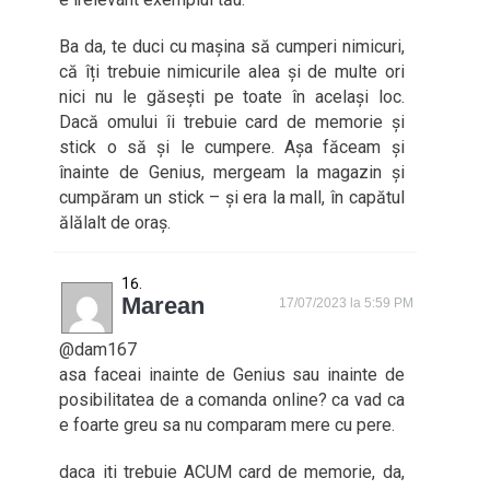
Ba da, te duci cu mașina să cumperi nimicuri,
că îți trebuie nimicurile alea și de multe ori
nici nu le găsești pe toate în același loc.
Dacă omului îi trebuie card de memorie și
stick o să și le cumpere. Așa făceam și
înainte de Genius, mergeam la magazin și
cumpăram un stick – și era la mall, în capătul
ălălalt de oraș.
Marean
17/07/2023 la 5:59 PM
@dam167
asa faceai inainte de Genius sau inainte de
posibilitatea de a comanda online? ca vad ca
e foarte greu sa nu comparam mere cu pere.
daca iti trebuie ACUM card de memorie, da,