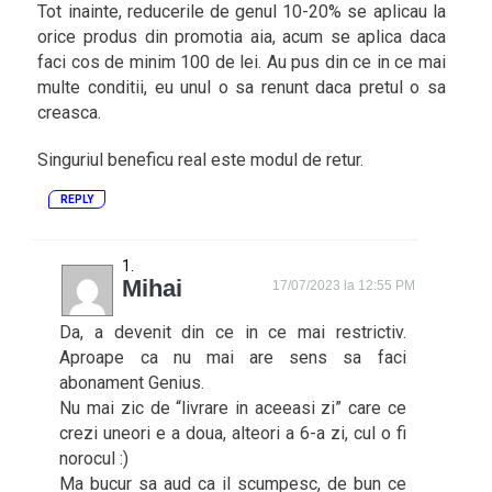
Tot inainte, reducerile de genul 10-20% se aplicau la
orice produs din promotia aia, acum se aplica daca
faci cos de minim 100 de lei. Au pus din ce in ce mai
multe conditii, eu unul o sa renunt daca pretul o sa
creasca.
Singuriul beneficu real este modul de retur.
REPLY
Mihai
17/07/2023 la 12:55 PM
Da, a devenit din ce in ce mai restrictiv.
Aproape ca nu mai are sens sa faci
abonament Genius.
Nu mai zic de “livrare in aceeasi zi” care ce
crezi uneori e a doua, alteori a 6-a zi, cul o fi
norocul :)
Ma bucur sa aud ca il scumpesc, de bun ce