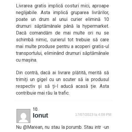
Livrarea gratis implică costuri mici, aproape
neglijabile. Asta implică gruparea livrărilor,
poate un drum al unui curier elimină 10
drumuri săptămânale până la hypermarket.
Dacă comandăm de mai multe ori nu se
schimbă nimic, curierul tot trebuie să care
mai multe produse pentru a acoperi gratis-ul
transportului, eliminând drumuri săptămânale
cu mașina.
Din contră, dacă ai livrare plătită, merită să
trimiți un gigel cu un scuter să ia produsul
respectiv și să ți-l aducă acasă ție. Asta
contribuie mai rău la trafic.
Ionut
17/07/2023 la 4:08 PM
Nu @Marean, nu stau la porumb. Stau intr -un