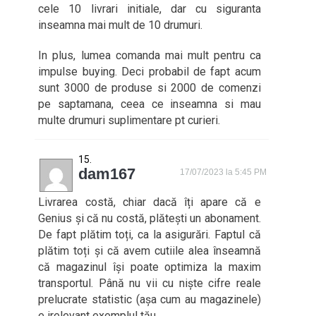
cele 10 livrari initiale, dar cu siguranta
inseamna mai mult de 10 drumuri.
In plus, lumea comanda mai mult pentru ca
impulse buying. Deci probabil de fapt acum
sunt 3000 de produse si 2000 de comenzi
pe saptamana, ceea ce inseamna si mau
multe drumuri suplimentare pt curieri.
dam167
17/07/2023 la 5:45 PM
Livrarea costă, chiar dacă îți apare că e
Genius și că nu costă, plătești un abonament.
De fapt plătim toți, ca la asigurări. Faptul că
plătim toți și că avem cutiile alea înseamnă
că magazinul își poate optimiza la maxim
transportul. Până nu vii cu niște cifre reale
prelucrate statistic (așa cum au magazinele)
e irelevant exemplul tău.