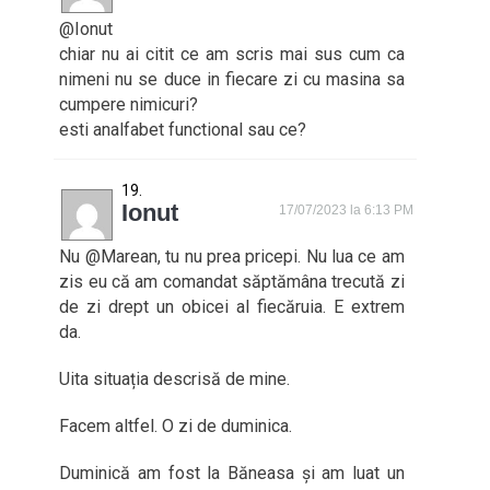
@Ionut
chiar nu ai citit ce am scris mai sus cum ca
nimeni nu se duce in fiecare zi cu masina sa
cumpere nimicuri?
esti analfabet functional sau ce?
Ionut
17/07/2023 la 6:13 PM
Nu @Marean, tu nu prea pricepi. Nu lua ce am
zis eu că am comandat săptămâna trecută zi
de zi drept un obicei al fiecăruia. E extrem
da.
Uita situația descrisă de mine.
Facem altfel. O zi de duminica.
Duminică am fost la Băneasa și am luat un