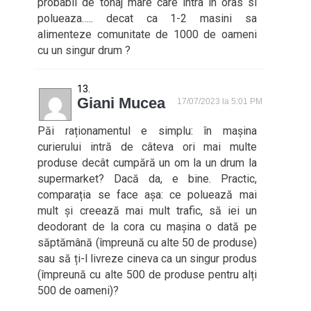
probabil de tonaj mare care intra in oras si
polueaza….. decat ca 1-2 masini sa
alimenteze comunitate de 1000 de oameni
cu un singur drum ?
Giani Mucea
17/07/2023 la 5:01 PM
Păi raționamentul e simplu: în mașina
curierului intră de câteva ori mai multe
produse decât cumpără un om la un drum la
supermarket? Dacă da, e bine. Practic,
comparația se face așa: ce poluează mai
mult și creează mai mult trafic, să iei un
deodorant de la cora cu mașina o dată pe
săptămână (împreună cu alte 50 de produse)
sau să ți-l livreze cineva ca un singur produs
(împreună cu alte 500 de produse pentru alți
500 de oameni)?