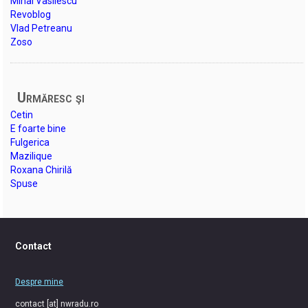
Mihai Vasilescu
Revoblog
Vlad Petreanu
Zoso
Urmăresc şi
Cetin
E foarte bine
Fulgerica
Mazilique
Roxana Chirilă
Spuse
Contact
Despre mine
contact [at] nwradu.ro