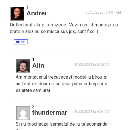
Andrei
30/05/2023 la 8:07 AM
Deflectorul ala e o mizerie. Vezi cum il montezi ca
bratele alea nu se misca sus jos, sunt fixe :)
REPLY
Alin
30/05/2023 la 8:36 AM
Am montat anul trecut acest model la birou si
au fost ok doar ca se lasa putin in timp si o
sa arate cam urat.
thundermar
30/05/2023 la 9:04 AM
Si nu blocheaza semnalul de la telecomanda