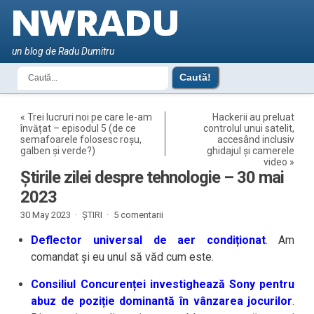
un blog de Radu Dumitru
«
Trei lucruri noi pe care le-am
Hackerii au preluat
învățat – episodul 5 (de ce
controlul unui satelit,
semafoarele folosesc roșu,
accesând inclusiv
galben și verde?)
ghidajul și camerele
video
»
Știrile zilei despre tehnologie – 30 mai
2023
30 May 2023 ·
ȘTIRI
·
5 comentarii
Deflector universal de aer condiționat
. Am
comandat și eu unul să văd cum este.
Consiliul Concurenței investighează Sony pentru
abuz de poziție dominantă în vânzarea jocurilor
.