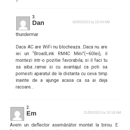
?
Dan
30/05/2023 la 10:54 AM
thundermar
Daca AC are WiFi nu blocheaza…Daca nu are
iei un “BroadLink RM4C Mini”(~60lei), il
montezi intr-o pozitie favorabila, si il faci tu
sa aiba…ramai si cu avantajul ca poti sa
pornesti aparatul de la distanta cu ceva timp
inainte de a ajunge acasa ca sa ai deja
racoare…
Em
31/05/2023 la 10:18 AM
Avem un deflector asemănător montat la birou. E