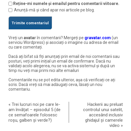
Reține-mi numele și emailul pentru comentarii viitoare.
Anunță-mă și când apar noi articole pe blog.
Vreți un
avatar
în comentarii? Mergeți pe
gravatar.com
(un
serviciu Wordpress) și asociați o imagine cu adresa de email
cu care comentați.
Dacă ați bifat să fiți anunțați prin email de noi comentarii sau
posturi, veți primi inițial un email de confirmare. Dacă nu
validați acolo alegerea, nu se va activa sistemul și după un
timp nu veți mai primi nici alte emailuri
Comentariile nu se pot edita ulterior, așa că verificați ce ați
scris. Dacă vreți să mai adăugați ceva, lăsați un nou
comentariu.
«
Trei lucruri noi pe care le-
Hackerii au preluat
am învățat – episodul 5 (de
controlul unui satelit,
ce semafoarele folosesc
accesând inclusiv
roșu, galben și verde?)
ghidajul și camerele
video
»