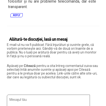
folositor și nu are probleme telecomanda, dar este
transparent.
REPLY
Alătură-te discuției, lasă un mesaj
E-mail-ul nu va fi publicat. Fără înjurături și cuvinte grele, că
vorbim prietenește aici. Gândiți-vă de două ori înainte de a
publica. Nu o luați pe arătură doar pentru că aveți un monitor
în față și nu o persoană reală.
Apăsați pe
Citează
pentru a cita întreg comentariul cuiva sau
selectați întâi anumite cuvinte și apăsați apoi pe Citează
pentru a le prelua doar pe acelea. Link-urile către alte site-uri,
dar care au legătură cu subiectul discuției, sunt ok.