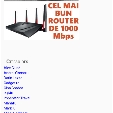
Citesc des
Alex Ciucă
Andrei Cismaru
Dorin Lazăr
Gadget.ro
Gina Bradea
Iași4u
Imperator Travel
Manafu
Mariciu